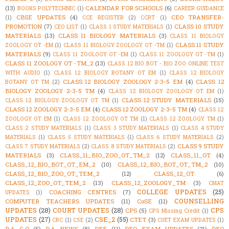
(13)
CALENDAR FOR SCHOOLS
(6)
BOOKS POLYTECHNIC
(1)
CAREER GUIDANCE
CBSE UPDATES
(4)
CEO TRANSFER-
(1)
CCE REGISTER
(2)
CCRT
(1)
PROMOTION
(7)
CLASS 10 STUDY
CEO LIST
(1)
CLASS 1 STUDY MATERIALS
(1)
MATERIALS
(13)
CLASS 11 BIOLOGY MATERIALS
(3)
CLASS 11 BIOLOGY
CLASS 11 STUDY
ZOOLOGY OT -EM
(1)
CLASS 11 BIOLOGY ZOOLOGY OT -TM
(1)
MATERIALS
(9)
CLASS 11 ZOOLOGY OT -EM
(1)
CLASS 11 ZOOLOGY OT -TM
(1)
CLASS 11 ZOOLOGY OT -TM_2
(13)
CLASS 12 BIO BOT - BIO ZOO ONLINE TEST
WITH AUDIO
(1)
CLASS 12 BIOLOGY BOTANY OT EM
(1)
CLASS 12 BIOLOGY
CLASS 12 BIOLOGY ZOOLOGY 2-3-5 EM
(4)
CLASS 12
BOTANY OT TM
(2)
BIOLOGY ZOOLOGY 2-3-5 TM
(4)
CLASS 12 BIOLOGY ZOOLOGY OT EM
(1)
CLASS 12 STUDY MATERIALS
(15)
CLASS 12 BIOLOGY ZOOLOGY OT TM
(1)
CLASS 12 ZOOLOGY 2-3-5 EM
(4)
CLASS 12 ZOOLOGY 2-3-5 TM
(4)
CLASS 12
ZOOLOGY OT EM
(1)
CLASS 12 ZOOLOGY OT TM
(1)
CLASS 12 ZOOLOGY TM
(1)
CLASS 2 STUDY MATERIALS
(1)
CLASS 3 STUDY MATERIALS
(1)
CLASS 4 STUDY
MATERIALS
(1)
CLASS 5 STUDY MATERIALS
(1)
CLASS 6 STUDY MATERIALS
(2)
CLASS 9 STUDY
CLASS 7 STUDY MATERIALS
(2)
CLASS 8 STUDY MATERIALS
(2)
MATERIALS
(3)
CLASS_11_BIO_ZOO_OT_TM_2
(12)
CLASS_11_OT
(4)
CLASS_12_BIO_BOT_OT_EM_2
(10)
CLASS_12_BIO_BOT_OT_TM_2
(10)
CLASS_12_BIO_ZOO_OT_TEM_2
(12)
CLASS_12_OT
(6)
CLASS_12_ZOO_OT_TEM_2
(13)
CLASS_12_ZOOLOGY_TM
(3)
CMAT
COLLEGE UPDATES
(25)
COACHING CENTRES
(7)
UPDATES
(1)
COUNSELLING
COMPUTER TEACHERS UPDATES
(11)
CoSE
(11)
UPDATES
(28)
COURT UPDATES
(28)
CPS
CPS
(5)
CPS Missing Credit
(1)
UPDATES
(27)
CSE_2
(55)
CTET
(3)
CRC
(1)
CSE
(2)
CUET EXAM UPDATES
(1)
D.A G.O
(5)
D.A NEWS
(8)
DEE
(11)
DEO EXAM UPDATES
(21)
DEO