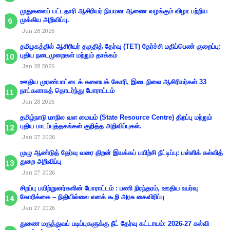
முதுகலைப் பட்டதாரி ஆசிரியர் நியமன ஆணை வழங்கும் விழா பற்றிய
முக்கிய அறிவிப்பு.
Jan 28 2026
தமிழகத்தில் ஆசிரியர் தகுதித் தேர்வு (TET) தேர்ச்சி மதிப்பெண் குறைப்பு:
புதிய நடைமுறைகள் மற்றும் தாக்கம்
Jan 28 2026
ஊதிய முரண்பாட்டைக் களையக் கோரி, இடைநிலை ஆசிரியர்கள் 33
நாட்களாகத் தொடர்ந்து போராட்டம்
Jan 28 2026
தமிழ்நாடு மாநில வள மையம் (State Resource Centre) திறப்பு மற்றும்
புதிய பாடப்புத்தகங்கள் குறித்த அறிவிப்புகள்.
Jan 27 2026
முழு ஆண்டுத் தேர்வு வரை திறன் இயக்கப் பயிற்சி நீட்டிப்பு: பள்ளிக் கல்வித்
துறை அறிவிப்பு
Jan 27 2026
சிறப்பு பயிற்றுனர்களின் போராட்டம் : பணி நிரந்தரம், ஊதிய உயர்வு
கோரிக்கை – நிதியில்லை எனக் கூறி அரசு கைவிரிப்பு
Jan 27 2026
துணை மருத்துவப் படிப்புகளுக்கு நீட் தேர்வு கட்டாயம்: 2026-27 கல்வி