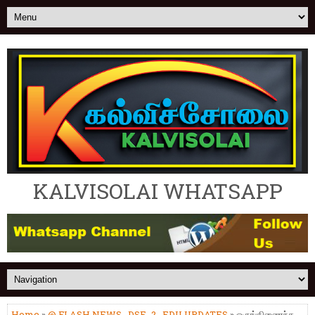
KALVISOLAI WHATSAPP
Home
»
@ FLASH NEWS
,
DSE_2
,
EDU UPDATES
» ஒருங்கிணைந்த