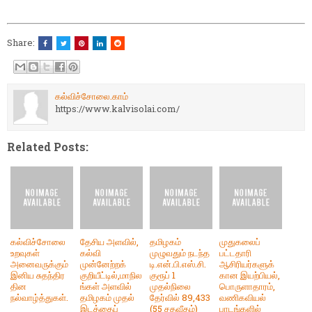
Share:
கல்விச்சோலை.காம்
https://www.kalvisolai.com/
Related Posts:
கல்விச்சோலை
தேசிய அளவில்,
தமிழகம்
முதுகலைப்
உறவுகள்
கல்வி
முழுவதும் நடந்த
பட்டதாரி
அனைவருக்கும்
முன்னேற்றக்
டி.என்.பி.எஸ்.சி.
ஆசிரியர்களுக்
இனிய சுதந்திர
குறியீட்டில்,மாநில
குரூப் 1
கான இயற்பியல்,
தின
ங்கள் அளவில்
முதல்நிலை
பொருளாதாரம்,
நல்வாழ்த்துகள்.
தமிழகம் முதல்
தேர்வில் 89,433
வணிகவியல்
இடத்தைப்
(55 சதவீதம்)
பாடங்களில்