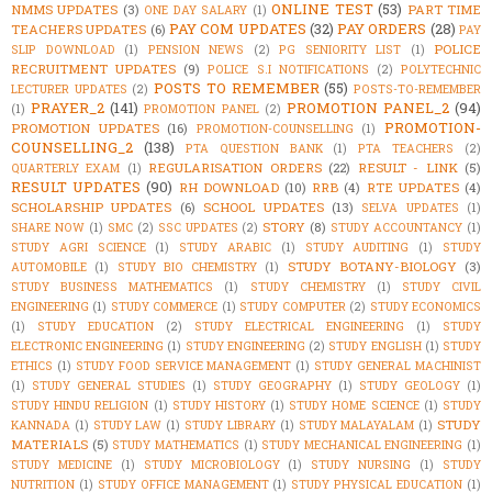
ONLINE TEST
(53)
NMMS UPDATES
(3)
PART TIME
ONE DAY SALARY
(1)
PAY COM UPDATES
(32)
PAY ORDERS
(28)
TEACHERS UPDATES
(6)
PAY
POLICE
SLIP DOWNLOAD
(1)
PENSION NEWS
(2)
PG SENIORITY LIST
(1)
RECRUITMENT UPDATES
(9)
POLICE S.I NOTIFICATIONS
(2)
POLYTECHNIC
POSTS TO REMEMBER
(55)
LECTURER UPDATES
(2)
POSTS-TO-REMEMBER
PRAYER_2
(141)
PROMOTION PANEL_2
(94)
(1)
PROMOTION PANEL
(2)
PROMOTION-
PROMOTION UPDATES
(16)
PROMOTION-COUNSELLING
(1)
COUNSELLING_2
(138)
PTA QUESTION BANK
(1)
PTA TEACHERS
(2)
REGULARISATION ORDERS
(22)
RESULT - LINK
(5)
QUARTERLY EXAM
(1)
RESULT UPDATES
(90)
RH DOWNLOAD
(10)
RRB
(4)
RTE UPDATES
(4)
SCHOLARSHIP UPDATES
(6)
SCHOOL UPDATES
(13)
SELVA UPDATES
(1)
STORY
(8)
SHARE NOW
(1)
SMC
(2)
SSC UPDATES
(2)
STUDY ACCOUNTANCY
(1)
STUDY AGRI SCIENCE
(1)
STUDY ARABIC
(1)
STUDY AUDITING
(1)
STUDY
STUDY BOTANY-BIOLOGY
(3)
AUTOMOBILE
(1)
STUDY BIO CHEMISTRY
(1)
STUDY BUSINESS MATHEMATICS
(1)
STUDY CHEMISTRY
(1)
STUDY CIVIL
ENGINEERING
(1)
STUDY COMMERCE
(1)
STUDY COMPUTER
(2)
STUDY ECONOMICS
(1)
STUDY EDUCATION
(2)
STUDY ELECTRICAL ENGINEERING
(1)
STUDY
ELECTRONIC ENGINEERING
(1)
STUDY ENGINEERING
(2)
STUDY ENGLISH
(1)
STUDY
ETHICS
(1)
STUDY FOOD SERVICE MANAGEMENT
(1)
STUDY GENERAL MACHINIST
(1)
STUDY GENERAL STUDIES
(1)
STUDY GEOGRAPHY
(1)
STUDY GEOLOGY
(1)
STUDY HINDU RELIGION
(1)
STUDY HISTORY
(1)
STUDY HOME SCIENCE
(1)
STUDY
STUDY
KANNADA
(1)
STUDY LAW
(1)
STUDY LIBRARY
(1)
STUDY MALAYALAM
(1)
MATERIALS
(5)
STUDY MATHEMATICS
(1)
STUDY MECHANICAL ENGINEERING
(1)
STUDY MEDICINE
(1)
STUDY MICROBIOLOGY
(1)
STUDY NURSING
(1)
STUDY
NUTRITION
(1)
STUDY OFFICE MANAGEMENT
(1)
STUDY PHYSICAL EDUCATION
(1)