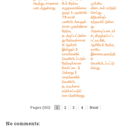
பிடித்து, சாதனை
பேர் தேர்வு
முக்கிய
படைத்துள்ளது.
எழுதவரவில்லை.
விடைகள் மாற்றம்
குரூப் 1 பதவியில்
செய்து
79 காலி
நீதிமன்றம்
பணியிடங்களுக்
உத்தரவிட்டுள்ள
கான முதல்நிலை
து.
தேர்வு
அதனடிப்படையி
நடத்தப்பட்டுள்ள
ல், திருத்தப்பட்ட
து.தேர்வுக்கான
பட்டியlai,
கீ ஆன்சர்
ஆசிரியர் தேர்வு
இன்னும் 2
வாரிய
வாரங்களில்
இணையதளத்தி
வெளியிடப்படும்.
ல்
தேர்வுக்கான
வெளியிடப்பட்டு
ரிசல்ட்டை 2
ள்ளது.
அல்லது 3
மாதங்களில்
வெளியிட
நடவடிக்கை
எடுக்கப்படும்
என தெரிகிறது.
Pages (150)
1
2
3
4
Next
No comments: