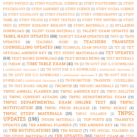
STUDY PHYSICS
(1)
STUDY POLITICAL SCIENCE
(1)
STUDY POLYTECHNIC
(1)
STUDY
PSYCHOLOGY
(1)
STUDY SANSKRIT
(1)
STUDY SCIENCE
(1)
STUDY SOCIAL SCIENCE
(1)
STUDY SOCIOLOGY
(1)
STUDY STATISTICS
(1)
STUDY STENOGRAPHY
(1)
STUDY
TAMIL
(1)
STUDY TELUGU
(1)
STUDY TEXTILES
(1)
STUDY TYPE WRITING
(1)
STUDY
STUDY ZOOLOGY-BIOLOGY
(3)
SYLLABUS
URDU
(1)
STUDY_MATERIALS_2
(1)
DOWNLOAD
(6)
TALENT EXAM UPDATES
(6)
TALENT EXAM MATERIALS
(1)
TAMIL NADU UPDATES
(88)
TANCET EXAM UPDATES
(3)
TAPS
TAPS
(1)
TEACHERS TRANSFER
UPDATES
(4)
TEACHERS HOME
(1)
COUNSELLING UPDATES
(46)
TET
TECHNICAL EXAM UPDATES
(2)
TET
(1)
TET UPDATES
OFFICIAL ANSWER KEY
(6)
TET STUDY MATERIALS
(16)
(69)
TEXT BOOKS DOWNLOAD
(16)
TEXT BOOKS NEWS
(6)
TEXT MATERIALS
TIME TABLE EXAM
(41)
(1)
THIRAN
(1)
TN
(1)
TN GOVT DSE G.O DOWNLOAD
| பள்ளிக்கல்வி அரசாணை 1
(2)
TN GOVT DSE G.O DOWNLOAD | பள்ளிக்கல்வி அரசாணை 2
(1)
TN GOVT DSE G.O DOWNLOAD | பள்ளிக்கல்வி அரசாணை 3
(1)
TN GOVT DSE G.O
DOWNLOAD | பள்ளிக்கல்வி அரசாணை 4
(1)
TN PROMOTION - TRANSFER - COUSELLING
TNCMTSE
(5)
(1)
TN TEXT BOOKS ONLINE
(1)
TNFUSRC MATERIALS
(1)
TNPS
(1)
TNPSC ANNUAL PLANNER
(10)
TNPSC ANSWER KEY
(3)
TNPSC BULLETIN
TNPSC CURRENT AFFAIRS
(20)
TNPSC DEPARTMENTAL EXAM
(19)
(1)
TNPSC DEPARTMENTAL EXAM ONLINE TEST
(61)
TNPSC
NOTIFICATION
(53)
TNPSC PRESS RELEASE
(3)
TNPSC RESULT
(4)
TNPSC
TNPSC STUDY MATERIALS
(35)
TNPSC SYLLABUS
(1)
UPDATES
(196)
TOP-POSTS
(13)
TRANSFER
TNUSRB MATERIALS
(2)
UPDATES
(18)
TRB ANNUAL PLANNER
(7)
TRB ANSWER KEY
(4)
TRB BEO
TRB NOTIFICATIONS
(30)
TRB RESULT
(7)
(2)
TRB SPECIAL TEACHERS
(1)
TRB UPDATES
(161)
TRB STUDY MATERIALS
(3)
TRUST EXAM
(4)
TTSE