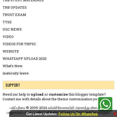
TRB STUDY MATERIALS
TRB UPDATES
TRUST EXAM
TTSE
UGC NEWS
VIDEO
VIDEOS FOR TNPSC
WEBSITE
WHATSAPP UPLOAD 2023
What's New.
maternity leave
SUPPORT
Need our help to
upload
or
customize
this blogger template?
Contact me
with details about the theme customization you need.
பதிப்புரிமை © 2009-2024 கல்விச்சோலையின் அனைத்து உரிமைகளும்
பாதுகாக்கப்பட்டவை. admin@kalvisolai.com. Powered by
Blogger
.
X
Get Latest Updates:
Follow Us On WhatsApp