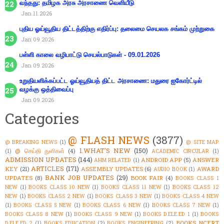
வந்தது: தமிழக அரசு அரசாணை வெளியீடு
Jan 11 2026
புதிய ஓய்வூதிய திட்டத்திற்கு எதிர்ப்பு: தலைமை செயலக சங்கம் முற்றுகை
Jan 09 2026
பள்ளி காலை வழிபாட்டு செயல்பாடுகள் - 09.01.2026
Jan 09 2026
உறுதியளிக்கப்பட்ட ஓய்வூதியத் திட்ட அரசாணை: மதுரை ஐகோர்ட்டில்
வழக்கு ஒத்திவைப்பு
Jan 09 2026
Categories
@ FLASH NEWS
(3877)
@ BREAKING NEWS
(1)
@ SITE MAP
1.WHAT'S NEW
(150)
@ செய்தி துளிகள்
(4)
(1)
ACADEMIC CIRCULAR
(1)
ADMISSION UPDATES
(144)
ANDROID APP
(5)
ANSWER
AHM RELATED
(1)
ARTICLES
(171)
KEY
(21)
ASSEMBLY UPDATES
(6)
AWARD
AUDIO BOOK
(1)
BANK JOB UPDATES
(29)
UPDATES
(8)
BOOK FAIR
(4)
BOOKS CLASS 1
NEW
(1)
BOOKS CLASS 10 NEW
(1)
BOOKS CLASS 11 NEW
(1)
BOOKS CLASS 12
NEW
(1)
BOOKS CLASS 2 NEW
(1)
BOOKS CLASS 3 NEW
(1)
BOOKS CLASS 4 NEW
(1)
BOOKS CLASS 5 NEW
(1)
BOOKS CLASS 6 NEW
(1)
BOOKS CLASS 7 NEW
(1)
BOOKS CLASS 8 NEW
(1)
BOOKS CLASS 9 NEW
(1)
BOOKS D.ELE.ED 1
(1)
BOOKS
BOOKS NCERT
D.ELE.ED 2
(1)
BOOKS EDUCATION
(2)
BOOKS ENGINEERING
(2)