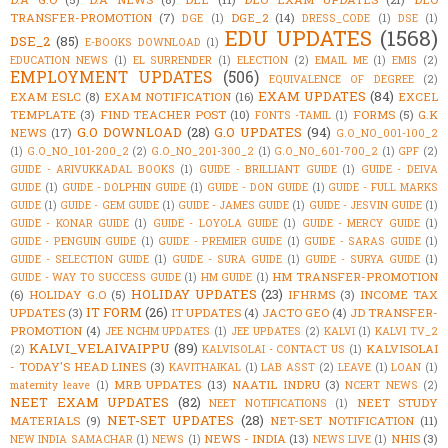
TRANSFER-PROMOTION
(7)
DGE_2
(14)
DGE
(1)
DRESS_CODE
(1)
DSE
(1)
EDU UPDATES
(1568)
DSE_2
(85)
E-BOOKS DOWNLOAD
(1)
EDUCATION NEWS
(1)
EL SURRENDER
(1)
ELECTION
(2)
EMAIL ME
(1)
EMIS
(2)
EMPLOYMENT UPDATES
(506)
EQUIVALENCE OF DEGREE
(2)
EXAM UPDATES
(84)
EXAM ESLC
(8)
EXAM NOTIFICATION
(16)
EXCEL
TEMPLATE
(3)
FIND TEACHER POST
(10)
FORMS
(5)
G.K
FONTS -TAMIL
(1)
G.O DOWNLOAD
(28)
G.O UPDATES
(94)
NEWS
(17)
G.O_NO_001-100_2
(1)
G.O_NO_101-200_2
(2)
G.O_NO_201-300_2
(1)
G.O_NO_601-700_2
(1)
GPF
(2)
GUIDE - ARIVUKKADAL BOOKS
(1)
GUIDE - BRILLIANT GUIDE
(1)
GUIDE - DEIVA
GUIDE
(1)
GUIDE - DOLPHIN GUIDE
(1)
GUIDE - DON GUIDE
(1)
GUIDE - FULL MARKS
GUIDE
(1)
GUIDE - GEM GUIDE
(1)
GUIDE - JAMES GUIDE
(1)
GUIDE - JESVIN GUIDE
(1)
GUIDE - KONAR GUIDE
(1)
GUIDE - LOYOLA GUIDE
(1)
GUIDE - MERCY GUIDE
(1)
GUIDE - PENGUIN GUIDE
(1)
GUIDE - PREMIER GUIDE
(1)
GUIDE - SARAS GUIDE
(1)
GUIDE - SELECTION GUIDE
(1)
GUIDE - SURA GUIDE
(1)
GUIDE - SURYA GUIDE
(1)
HM TRANSFER-PROMOTION
GUIDE - WAY TO SUCCESS GUIDE
(1)
HM GUIDE
(1)
HOLIDAY UPDATES
(23)
(6)
HOLIDAY G.O
(5)
IFHRMS
(3)
INCOME TAX
IT FORM
(26)
UPDATES
(3)
IT UPDATES
(4)
JACTO GEO
(4)
JD TRANSFER-
PROMOTION
(4)
JEE NCHM UPDATES
(1)
JEE UPDATES
(2)
KALVI
(1)
KALVI TV_2
KALVI_VELAIVAIPPU
(89)
KALVISOLAI
(2)
KALVISOLAI - CONTACT US
(1)
- TODAY'S HEAD LINES
(3)
KAVITHAIKAL
(1)
LAB ASST
(2)
LEAVE
(1)
LOAN
(1)
MRB UPDATES
(13)
NAATIL INDRU
(3)
maternity leave
(1)
NCERT NEWS
(2)
NEET EXAM UPDATES
(82)
NEET STUDY
NEET NOTIFICATIONS
(1)
NET-SET UPDATES
(28)
MATERIALS
(9)
NET-SET NOTIFICATION
(11)
NEWS - INDIA
(13)
NHIS
(3)
NEW INDIA SAMACHAR
(1)
NEWS
(1)
NEWS LIVE
(1)