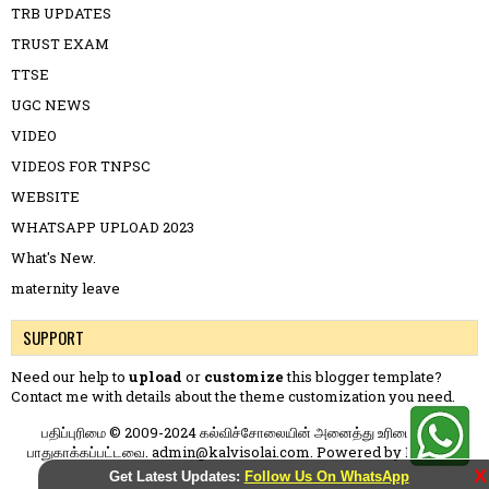
TRB UPDATES
TRUST EXAM
TTSE
UGC NEWS
VIDEO
VIDEOS FOR TNPSC
WEBSITE
WHATSAPP UPLOAD 2023
What's New.
maternity leave
SUPPORT
Need our help to
upload
or
customize
this blogger template?
Contact me
with details about the theme customization you need.
பதிப்புரிமை © 2009-2024 கல்விச்சோலையின் அனைத்து உரிமைகளும்
பாதுகாக்கப்பட்டவை. admin@kalvisolai.com. Powered by
Blogger
.
X
Get Latest Updates:
Follow Us On WhatsApp