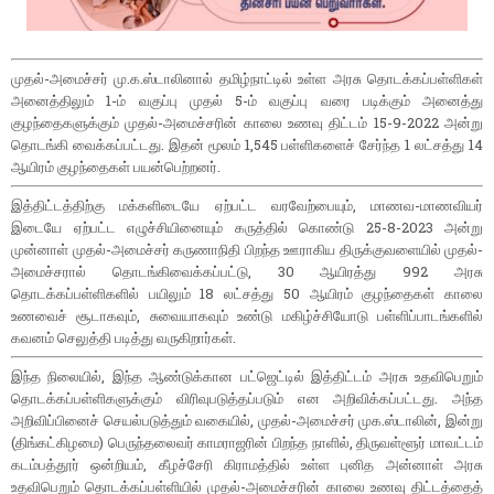
முதல்-அமைச்சர் மு.க.ஸ்டாலினால் தமிழ்நாட்டில் உள்ள அரசு தொடக்கப்பள்ளிகள்
அனைத்திலும் 1-ம் வகுப்பு முதல் 5-ம் வகுப்பு வரை படிக்கும் அனைத்து
குழந்தைகளுக்கும் முதல்-அமைச்சரின் காலை உணவு திட்டம் 15-9-2022 அன்று
தொடங்கி வைக்கப்பட்டது. இதன் மூலம் 1,545 பள்ளிகளைச் சேர்ந்த 1 லட்சத்து 14
ஆயிரம் குழந்தைகள் பயன்பெற்றனர்.
இத்திட்டத்திற்கு மக்களிடையே ஏற்பட்ட வரவேற்பையும், மாணவ-மாணவியர்
இடையே ஏற்பட்ட எழுச்சியினையும் கருத்தில் கொண்டு 25-8-2023 அன்று
முன்னாள் முதல்-அமைச்சர் கருணாநிதி பிறந்த ஊராகிய திருக்குவளையில் முதல்-
அமைச்சரால் தொடங்கிவைக்கப்பட்டு, 30 ஆயிரத்து 992 அரசு
தொடக்கப்பள்ளிகளில் பயிலும் 18 லட்சத்து 50 ஆயிரம் குழந்தைகள் காலை
உணவைச் சூடாகவும், சுவையாகவும் உண்டு மகிழ்ச்சியோடு பள்ளிப்பாடங்களில்
கவனம் செலுத்தி படித்து வருகிறார்கள்.
இந்த நிலையில், இந்த ஆண்டுக்கான பட்ஜெட்டில் இத்திட்டம் அரசு உதவிபெறும்
தொடக்கப்பள்ளிகளுக்கும் விரிவுபடுத்தப்படும் என அறிவிக்கப்பட்டது. அந்த
அறிவிப்பினைச் செயல்படுத்தும் வகையில், முதல்-அமைச்சர் முக.ஸ்டாலின், இன்று
(திங்கட்கிழமை) பெருந்தலைவர் காமராஜரின் பிறந்த நாளில், திருவள்ளூர் மாவட்டம்
கடம்பத்தூர் ஒன்றியம், கீழச்சேரி கிராமத்தில் உள்ள புனித அன்னாள் அரசு
உதவிபெறும் தொடக்கப்பள்ளியில் முதல்-அமைச்சரின் காலை உணவு திட்டத்தைத்