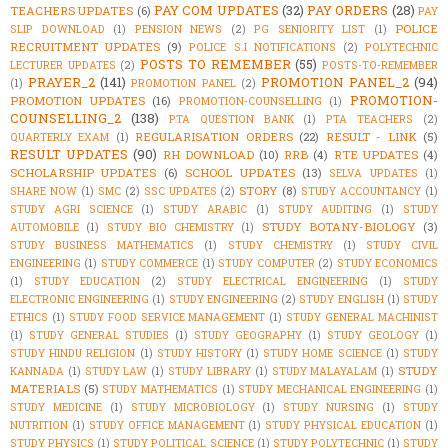
PAY COM UPDATES
(32)
PAY ORDERS
(28)
TEACHERS UPDATES
(6)
PAY
POLICE
SLIP DOWNLOAD
(1)
PENSION NEWS
(2)
PG SENIORITY LIST
(1)
RECRUITMENT UPDATES
(9)
POLICE S.I NOTIFICATIONS
(2)
POLYTECHNIC
POSTS TO REMEMBER
(55)
LECTURER UPDATES
(2)
POSTS-TO-REMEMBER
PRAYER_2
(141)
PROMOTION PANEL_2
(94)
(1)
PROMOTION PANEL
(2)
PROMOTION-
PROMOTION UPDATES
(16)
PROMOTION-COUNSELLING
(1)
COUNSELLING_2
(138)
PTA QUESTION BANK
(1)
PTA TEACHERS
(2)
REGULARISATION ORDERS
(22)
RESULT - LINK
(5)
QUARTERLY EXAM
(1)
RESULT UPDATES
(90)
RH DOWNLOAD
(10)
RRB
(4)
RTE UPDATES
(4)
SCHOLARSHIP UPDATES
(6)
SCHOOL UPDATES
(13)
SELVA UPDATES
(1)
STORY
(8)
SHARE NOW
(1)
SMC
(2)
SSC UPDATES
(2)
STUDY ACCOUNTANCY
(1)
STUDY AGRI SCIENCE
(1)
STUDY ARABIC
(1)
STUDY AUDITING
(1)
STUDY
STUDY BOTANY-BIOLOGY
(3)
AUTOMOBILE
(1)
STUDY BIO CHEMISTRY
(1)
STUDY BUSINESS MATHEMATICS
(1)
STUDY CHEMISTRY
(1)
STUDY CIVIL
ENGINEERING
(1)
STUDY COMMERCE
(1)
STUDY COMPUTER
(2)
STUDY ECONOMICS
(1)
STUDY EDUCATION
(2)
STUDY ELECTRICAL ENGINEERING
(1)
STUDY
ELECTRONIC ENGINEERING
(1)
STUDY ENGINEERING
(2)
STUDY ENGLISH
(1)
STUDY
ETHICS
(1)
STUDY FOOD SERVICE MANAGEMENT
(1)
STUDY GENERAL MACHINIST
(1)
STUDY GENERAL STUDIES
(1)
STUDY GEOGRAPHY
(1)
STUDY GEOLOGY
(1)
STUDY HINDU RELIGION
(1)
STUDY HISTORY
(1)
STUDY HOME SCIENCE
(1)
STUDY
STUDY
KANNADA
(1)
STUDY LAW
(1)
STUDY LIBRARY
(1)
STUDY MALAYALAM
(1)
MATERIALS
(5)
STUDY MATHEMATICS
(1)
STUDY MECHANICAL ENGINEERING
(1)
STUDY MEDICINE
(1)
STUDY MICROBIOLOGY
(1)
STUDY NURSING
(1)
STUDY
NUTRITION
(1)
STUDY OFFICE MANAGEMENT
(1)
STUDY PHYSICAL EDUCATION
(1)
STUDY PHYSICS
(1)
STUDY POLITICAL SCIENCE
(1)
STUDY POLYTECHNIC
(1)
STUDY