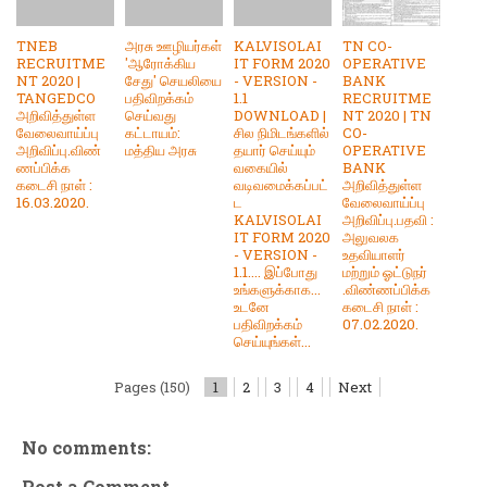
TNEB
அரசு ஊழியர்கள்
KALVISOLAI
TN CO-
RECRUITME
'ஆரோக்கிய
IT FORM 2020
OPERATIVE
NT 2020 |
சேது' செயலியை
- VERSION -
BANK
TANGEDCO
பதிவிறக்கம்
1.1
RECRUITME
அறிவித்துள்ள
செய்வது
DOWNLOAD |
NT 2020 | TN
வேலைவாய்ப்பு
கட்டாயம்:
சில நிமிடங்களில்
CO-
அறிவிப்பு.விண்
மத்திய அரசு
தயார் செய்யும்
OPERATIVE
ணப்பிக்க
வகையில்
BANK
கடைசி நாள் :
வடிவமைக்கப்பட்
அறிவித்துள்ள
16.03.2020.
ட
வேலைவாய்ப்பு
KALVISOLAI
அறிவிப்பு.பதவி :
IT FORM 2020
அலுவலக
- VERSION -
உதவியாளர்
1.1.... இப்போது
மற்றும் ஓட்டுநர்
உங்களுக்காக...
.விண்ணப்பிக்க
உடனே
கடைசி நாள் :
பதிவிறக்கம்
07.02.2020.
செய்யுங்கள்...
Pages (150)
1
2
3
4
Next
No comments:
Post a Comment