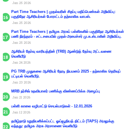
Jan 25 2026
Part Time Teachers | முதல்வரின் சிறப்பு மதிப்பெண்கள் அறிவிப்பு:
பகுதிநேர ஆசிரியர்கள் போராட்டம் தற்காலிக வாபஸ்.
Jan 25 2026
Part Time Teachers | தமிழக அரசுப் பள்ளிகளில் பகுதிநேர ஆசிரியர்கள்
பணி நிரந்தரம் - சட்டசபையில் முதல்-அமைச்சர் மு.க.ஸ்டாலின் அறிவிப்பு.
Jan 25 2026
ஆசிரியா் தோ்வு வாரியத்தின் (TRB) ஆண்டுத் தோ்வு அட்டவணை
வெளியீடு
Jan 24 2026
PG TRB முதுகலை ஆசிரியர் நேரடி நியமனம் 2025 - தற்காலிக தெரிவுப்
பட்டியல் வெளியீடு.
Jan 23 2026
MRB நர்சிங் உதவியாளர் பணிக்கு விண்ணப்பிக்க அழைப்பு
Jan 21 2026
பள்ளி காலை வழிபாட்டு செயல்பாடுகள் - 12.01.2026
Jan 12 2026
தமிழ்நாடு உறுதியளிக்கப்பட்ட ஓய்வூதியத் திட்டம் (TAPS) அமலுக்கு
வந்தது: தமிழக அரசு அரசாணை வெளியீடு