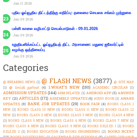
Jan 11 2026
புதிய ஓய்வூதிய திட்டத்திற்கு எதிர்ப்பு: தலைமை செயலக சங்கம் முற்றுகை
Jan 09 2026
பள்ளி காலை வழிபாட்டு செயல்பாடுகள் - 09.01.2026
Jan 09 2026
உறுதியளிக்கப்பட்ட ஓய்வூதியத் திட்ட அரசாணை: மதுரை ஐகோர்ட்டில்
வழக்கு ஒத்திவைப்பு
Jan 09 2026
Categories
@ FLASH NEWS
(3877)
@ BREAKING NEWS
(1)
@ SITE MAP
1.WHAT'S NEW
(150)
@ செய்தி துளிகள்
(4)
(1)
ACADEMIC CIRCULAR
(1)
ADMISSION UPDATES
(144)
ANDROID APP
(5)
ANSWER
AHM RELATED
(1)
ARTICLES
(171)
KEY
(21)
ASSEMBLY UPDATES
(6)
AWARD
AUDIO BOOK
(1)
BANK JOB UPDATES
(29)
UPDATES
(8)
BOOK FAIR
(4)
BOOKS CLASS 1
NEW
(1)
BOOKS CLASS 10 NEW
(1)
BOOKS CLASS 11 NEW
(1)
BOOKS CLASS 12
NEW
(1)
BOOKS CLASS 2 NEW
(1)
BOOKS CLASS 3 NEW
(1)
BOOKS CLASS 4 NEW
(1)
BOOKS CLASS 5 NEW
(1)
BOOKS CLASS 6 NEW
(1)
BOOKS CLASS 7 NEW
(1)
BOOKS CLASS 8 NEW
(1)
BOOKS CLASS 9 NEW
(1)
BOOKS D.ELE.ED 1
(1)
BOOKS
BOOKS NCERT
D.ELE.ED 2
(1)
BOOKS EDUCATION
(2)
BOOKS ENGINEERING
(2)
(13)
CALENDAR FOR SCHOOLS
(6)
BOOKS POLYTECHNIC
(1)
CAREER GUIDANCE