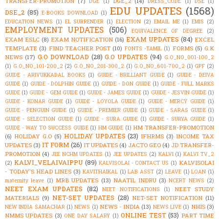
TRANSFER-PROMOTION
(7)
DGE_2
(14)
DGE
(1)
DRESS_CODE
(1)
DSE
(1)
EDU UPDATES
(1568)
DSE_2
(85)
E-BOOKS DOWNLOAD
(1)
EDUCATION NEWS
(1)
EL SURRENDER
(1)
ELECTION
(2)
EMAIL ME
(1)
EMIS
(2)
EMPLOYMENT UPDATES
(506)
EQUIVALENCE OF DEGREE
(2)
EXAM UPDATES
(84)
EXAM ESLC
(8)
EXAM NOTIFICATION
(16)
EXCEL
TEMPLATE
(3)
FIND TEACHER POST
(10)
FORMS
(5)
G.K
FONTS -TAMIL
(1)
G.O DOWNLOAD
(28)
G.O UPDATES
(94)
NEWS
(17)
G.O_NO_001-100_2
(1)
G.O_NO_101-200_2
(2)
G.O_NO_201-300_2
(1)
G.O_NO_601-700_2
(1)
GPF
(2)
GUIDE - ARIVUKKADAL BOOKS
(1)
GUIDE - BRILLIANT GUIDE
(1)
GUIDE - DEIVA
GUIDE
(1)
GUIDE - DOLPHIN GUIDE
(1)
GUIDE - DON GUIDE
(1)
GUIDE - FULL MARKS
GUIDE
(1)
GUIDE - GEM GUIDE
(1)
GUIDE - JAMES GUIDE
(1)
GUIDE - JESVIN GUIDE
(1)
GUIDE - KONAR GUIDE
(1)
GUIDE - LOYOLA GUIDE
(1)
GUIDE - MERCY GUIDE
(1)
GUIDE - PENGUIN GUIDE
(1)
GUIDE - PREMIER GUIDE
(1)
GUIDE - SARAS GUIDE
(1)
GUIDE - SELECTION GUIDE
(1)
GUIDE - SURA GUIDE
(1)
GUIDE - SURYA GUIDE
(1)
HM TRANSFER-PROMOTION
GUIDE - WAY TO SUCCESS GUIDE
(1)
HM GUIDE
(1)
HOLIDAY UPDATES
(23)
(6)
HOLIDAY G.O
(5)
IFHRMS
(3)
INCOME TAX
IT FORM
(26)
UPDATES
(3)
IT UPDATES
(4)
JACTO GEO
(4)
JD TRANSFER-
PROMOTION
(4)
JEE NCHM UPDATES
(1)
JEE UPDATES
(2)
KALVI
(1)
KALVI TV_2
KALVI_VELAIVAIPPU
(89)
KALVISOLAI
(2)
KALVISOLAI - CONTACT US
(1)
- TODAY'S HEAD LINES
(3)
KAVITHAIKAL
(1)
LAB ASST
(2)
LEAVE
(1)
LOAN
(1)
MRB UPDATES
(13)
NAATIL INDRU
(3)
maternity leave
(1)
NCERT NEWS
(2)
NEET EXAM UPDATES
(82)
NEET STUDY
NEET NOTIFICATIONS
(1)
NET-SET UPDATES
(28)
MATERIALS
(9)
NET-SET NOTIFICATION
(11)
NEWS - INDIA
(13)
NHIS
(3)
NEW INDIA SAMACHAR
(1)
NEWS
(1)
NEWS LIVE
(1)
ONLINE TEST
(53)
NMMS UPDATES
(3)
PART TIME
ONE DAY SALARY
(1)