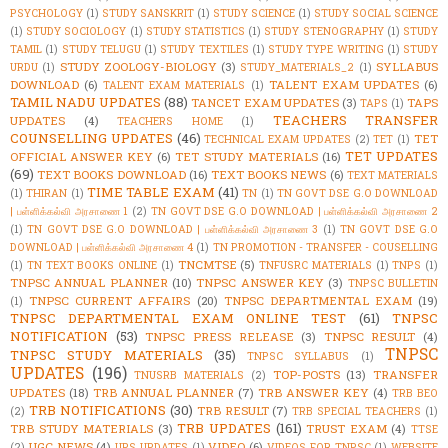
PSYCHOLOGY
(1)
STUDY SANSKRIT
(1)
STUDY SCIENCE
(1)
STUDY SOCIAL SCIENCE
(1)
STUDY SOCIOLOGY
(1)
STUDY STATISTICS
(1)
STUDY STENOGRAPHY
(1)
STUDY
TAMIL
(1)
STUDY TELUGU
(1)
STUDY TEXTILES
(1)
STUDY TYPE WRITING
(1)
STUDY
STUDY ZOOLOGY-BIOLOGY
(3)
SYLLABUS
URDU
(1)
STUDY_MATERIALS_2
(1)
DOWNLOAD
(6)
TALENT EXAM UPDATES
(6)
TALENT EXAM MATERIALS
(1)
TAMIL NADU UPDATES
(88)
TANCET EXAM UPDATES
(3)
TAPS
TAPS
(1)
TEACHERS TRANSFER
UPDATES
(4)
TEACHERS HOME
(1)
COUNSELLING UPDATES
(46)
TET
TECHNICAL EXAM UPDATES
(2)
TET
(1)
TET UPDATES
OFFICIAL ANSWER KEY
(6)
TET STUDY MATERIALS
(16)
(69)
TEXT BOOKS DOWNLOAD
(16)
TEXT BOOKS NEWS
(6)
TEXT MATERIALS
TIME TABLE EXAM
(41)
(1)
THIRAN
(1)
TN
(1)
TN GOVT DSE G.O DOWNLOAD
| பள்ளிக்கல்வி அரசாணை 1
(2)
TN GOVT DSE G.O DOWNLOAD | பள்ளிக்கல்வி அரசாணை 2
(1)
TN GOVT DSE G.O DOWNLOAD | பள்ளிக்கல்வி அரசாணை 3
(1)
TN GOVT DSE G.O
DOWNLOAD | பள்ளிக்கல்வி அரசாணை 4
(1)
TN PROMOTION - TRANSFER - COUSELLING
TNCMTSE
(5)
(1)
TN TEXT BOOKS ONLINE
(1)
TNFUSRC MATERIALS
(1)
TNPS
(1)
TNPSC ANNUAL PLANNER
(10)
TNPSC ANSWER KEY
(3)
TNPSC BULLETIN
TNPSC CURRENT AFFAIRS
(20)
TNPSC DEPARTMENTAL EXAM
(19)
(1)
TNPSC DEPARTMENTAL EXAM ONLINE TEST
(61)
TNPSC
NOTIFICATION
(53)
TNPSC PRESS RELEASE
(3)
TNPSC RESULT
(4)
TNPSC
TNPSC STUDY MATERIALS
(35)
TNPSC SYLLABUS
(1)
UPDATES
(196)
TOP-POSTS
(13)
TRANSFER
TNUSRB MATERIALS
(2)
UPDATES
(18)
TRB ANNUAL PLANNER
(7)
TRB ANSWER KEY
(4)
TRB BEO
TRB NOTIFICATIONS
(30)
TRB RESULT
(7)
(2)
TRB SPECIAL TEACHERS
(1)
TRB UPDATES
(161)
TRB STUDY MATERIALS
(3)
TRUST EXAM
(4)
TTSE
UGC NEWS
(4)
VIDEO
(6)
(2)
UPS UPDATES
(1)
VIDEOS FOR TNPSC
(1)
WEBSITE