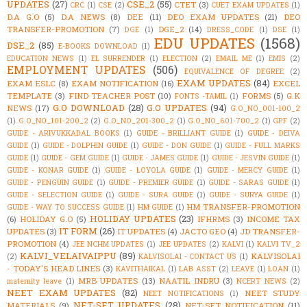
UPDATES
(27)
CSE_2
(55)
CTET
(3)
CRC
(1)
CSE
(2)
CUET EXAM UPDATES
(1)
D.A G.O
(5)
D.A NEWS
(8)
DEE
(11)
DEO EXAM UPDATES
(21)
DEO
TRANSFER-PROMOTION
(7)
DGE_2
(14)
DGE
(1)
DRESS_CODE
(1)
DSE
(1)
EDU UPDATES
(1568)
DSE_2
(85)
E-BOOKS DOWNLOAD
(1)
EDUCATION NEWS
(1)
EL SURRENDER
(1)
ELECTION
(2)
EMAIL ME
(1)
EMIS
(2)
EMPLOYMENT UPDATES
(506)
EQUIVALENCE OF DEGREE
(2)
EXAM UPDATES
(84)
EXAM ESLC
(8)
EXAM NOTIFICATION
(16)
EXCEL
TEMPLATE
(3)
FIND TEACHER POST
(10)
FORMS
(5)
G.K
FONTS -TAMIL
(1)
G.O DOWNLOAD
(28)
G.O UPDATES
(94)
NEWS
(17)
G.O_NO_001-100_2
(1)
G.O_NO_101-200_2
(2)
G.O_NO_201-300_2
(1)
G.O_NO_601-700_2
(1)
GPF
(2)
GUIDE - ARIVUKKADAL BOOKS
(1)
GUIDE - BRILLIANT GUIDE
(1)
GUIDE - DEIVA
GUIDE
(1)
GUIDE - DOLPHIN GUIDE
(1)
GUIDE - DON GUIDE
(1)
GUIDE - FULL MARKS
GUIDE
(1)
GUIDE - GEM GUIDE
(1)
GUIDE - JAMES GUIDE
(1)
GUIDE - JESVIN GUIDE
(1)
GUIDE - KONAR GUIDE
(1)
GUIDE - LOYOLA GUIDE
(1)
GUIDE - MERCY GUIDE
(1)
GUIDE - PENGUIN GUIDE
(1)
GUIDE - PREMIER GUIDE
(1)
GUIDE - SARAS GUIDE
(1)
GUIDE - SELECTION GUIDE
(1)
GUIDE - SURA GUIDE
(1)
GUIDE - SURYA GUIDE
(1)
HM TRANSFER-PROMOTION
GUIDE - WAY TO SUCCESS GUIDE
(1)
HM GUIDE
(1)
HOLIDAY UPDATES
(23)
(6)
HOLIDAY G.O
(5)
IFHRMS
(3)
INCOME TAX
IT FORM
(26)
UPDATES
(3)
IT UPDATES
(4)
JACTO GEO
(4)
JD TRANSFER-
PROMOTION
(4)
JEE NCHM UPDATES
(1)
JEE UPDATES
(2)
KALVI
(1)
KALVI TV_2
KALVI_VELAIVAIPPU
(89)
KALVISOLAI
(2)
KALVISOLAI - CONTACT US
(1)
- TODAY'S HEAD LINES
(3)
KAVITHAIKAL
(1)
LAB ASST
(2)
LEAVE
(1)
LOAN
(1)
MRB UPDATES
(13)
NAATIL INDRU
(3)
maternity leave
(1)
NCERT NEWS
(2)
NEET EXAM UPDATES
(82)
NEET STUDY
NEET NOTIFICATIONS
(1)
NET-SET UPDATES
(28)
MATERIALS
(9)
NET-SET NOTIFICATION
(11)