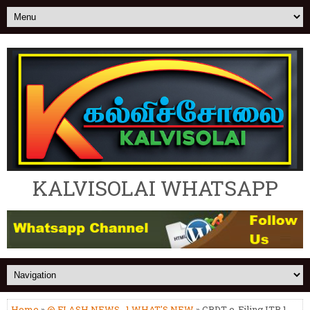
KALVISOLAI WHATSAPP
Home
»
@ FLASH NEWS
,
1.WHAT'S NEW
» CBDT e-Filing ITR 1