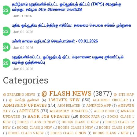
தமிழ்நாடு உறுதியளிக்கப்பட்ட ஓய்வூதியத் திட்டம் (TAPS) அமலுக்கு
வந்தது: தமிழக அரசு அரசாணை வெளியீடு
Jan 11 2026
புதிய ஓய்வூதிய திட்டத்திற்கு எதிர்ப்பு: தலைமை செயலக சங்கம் முற்றுகை
Jan 09 2026
பள்ளி காலை வழிபாட்டு செயல்பாடுகள் - 09.01.2026
Jan 09 2026
உறுதியளிக்கப்பட்ட ஓய்வூதியத் திட்ட அரசாணை: மதுரை ஐகோர்ட்டில்
வழக்கு ஒத்திவைப்பு
Jan 09 2026
Categories
@ FLASH NEWS
(3877)
@ BREAKING NEWS
(1)
@ SITE MAP
1.WHAT'S NEW
(150)
@ செய்தி துளிகள்
(4)
(1)
ACADEMIC CIRCULAR
(1)
ADMISSION UPDATES
(144)
ANDROID APP
(5)
ANSWER
AHM RELATED
(1)
ARTICLES
(171)
KEY
(21)
ASSEMBLY UPDATES
(6)
AWARD
AUDIO BOOK
(1)
BANK JOB UPDATES
(29)
UPDATES
(8)
BOOK FAIR
(4)
BOOKS CLASS 1
NEW
(1)
BOOKS CLASS 10 NEW
(1)
BOOKS CLASS 11 NEW
(1)
BOOKS CLASS 12
NEW
(1)
BOOKS CLASS 2 NEW
(1)
BOOKS CLASS 3 NEW
(1)
BOOKS CLASS 4 NEW
(1)
BOOKS CLASS 5 NEW
(1)
BOOKS CLASS 6 NEW
(1)
BOOKS CLASS 7 NEW
(1)