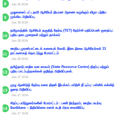
Jan 28 2026
முதுகலைப் பட்டதாரி ஆசிரியர் நியமன ஆணை வழங்கும் விழா பற்றிய
முக்கிய அறிவிப்பு.
Jan 28 2026
தமிழகத்தில் ஆசிரியர் தகுதித் தேர்வு (TET) தேர்ச்சி மதிப்பெண் குறைப்பு:
புதிய நடைமுறைகள் மற்றும் தாக்கம்
Jan 28 2026
ஊதிய முரண்பாட்டைக் களையக் கோரி, இடைநிலை ஆசிரியர்கள் 33
நாட்களாகத் தொடர்ந்து போராட்டம்
Jan 28 2026
தமிழ்நாடு மாநில வள மையம் (State Resource Centre) திறப்பு மற்றும்
புதிய பாடப்புத்தகங்கள் குறித்த அறிவிப்புகள்.
Jan 27 2026
முழு ஆண்டுத் தேர்வு வரை திறன் இயக்கப் பயிற்சி நீட்டிப்பு: பள்ளிக் கல்வித்
துறை அறிவிப்பு
Jan 27 2026
சிறப்பு பயிற்றுனர்களின் போராட்டம் : பணி நிரந்தரம், ஊதிய உயர்வு
கோரிக்கை – நிதியில்லை எனக் கூறி அரசு கைவிரிப்பு
Jan 27 2026