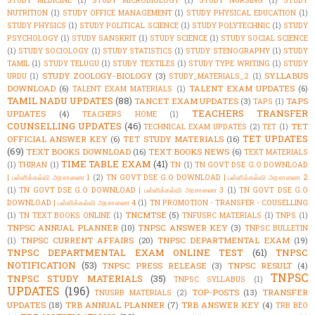
STUDY MEDICINE
(1)
STUDY MICROBIOLOGY
(1)
STUDY NURSING
(1)
STUDY
NUTRITION
(1)
STUDY OFFICE MANAGEMENT
(1)
STUDY PHYSICAL EDUCATION
(1)
STUDY PHYSICS
(1)
STUDY POLITICAL SCIENCE
(1)
STUDY POLYTECHNIC
(1)
STUDY
PSYCHOLOGY
(1)
STUDY SANSKRIT
(1)
STUDY SCIENCE
(1)
STUDY SOCIAL SCIENCE
(1)
STUDY SOCIOLOGY
(1)
STUDY STATISTICS
(1)
STUDY STENOGRAPHY
(1)
STUDY
TAMIL
(1)
STUDY TELUGU
(1)
STUDY TEXTILES
(1)
STUDY TYPE WRITING
(1)
STUDY
STUDY ZOOLOGY-BIOLOGY
(3)
SYLLABUS
URDU
(1)
STUDY_MATERIALS_2
(1)
DOWNLOAD
(6)
TALENT EXAM UPDATES
(6)
TALENT EXAM MATERIALS
(1)
TAMIL NADU UPDATES
(88)
TANCET EXAM UPDATES
(3)
TAPS
TAPS
(1)
TEACHERS TRANSFER
UPDATES
(4)
TEACHERS HOME
(1)
COUNSELLING UPDATES
(46)
TET
TECHNICAL EXAM UPDATES
(2)
TET
(1)
TET UPDATES
OFFICIAL ANSWER KEY
(6)
TET STUDY MATERIALS
(16)
(69)
TEXT BOOKS DOWNLOAD
(16)
TEXT BOOKS NEWS
(6)
TEXT MATERIALS
TIME TABLE EXAM
(41)
(1)
THIRAN
(1)
TN
(1)
TN GOVT DSE G.O DOWNLOAD
| பள்ளிக்கல்வி அரசாணை 1
(2)
TN GOVT DSE G.O DOWNLOAD | பள்ளிக்கல்வி அரசாணை 2
(1)
TN GOVT DSE G.O DOWNLOAD | பள்ளிக்கல்வி அரசாணை 3
(1)
TN GOVT DSE G.O
DOWNLOAD | பள்ளிக்கல்வி அரசாணை 4
(1)
TN PROMOTION - TRANSFER - COUSELLING
TNCMTSE
(5)
(1)
TN TEXT BOOKS ONLINE
(1)
TNFUSRC MATERIALS
(1)
TNPS
(1)
TNPSC ANNUAL PLANNER
(10)
TNPSC ANSWER KEY
(3)
TNPSC BULLETIN
TNPSC CURRENT AFFAIRS
(20)
TNPSC DEPARTMENTAL EXAM
(19)
(1)
TNPSC DEPARTMENTAL EXAM ONLINE TEST
(61)
TNPSC
NOTIFICATION
(53)
TNPSC PRESS RELEASE
(3)
TNPSC RESULT
(4)
TNPSC
TNPSC STUDY MATERIALS
(35)
TNPSC SYLLABUS
(1)
UPDATES
(196)
TOP-POSTS
(13)
TRANSFER
TNUSRB MATERIALS
(2)
UPDATES
(18)
TRB ANNUAL PLANNER
(7)
TRB ANSWER KEY
(4)
TRB BEO