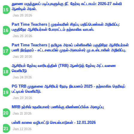
துணை மருத்துவப் படிப்புகளுக்கு நீட் தேர்வு கட்டாயம்: 2026-27 கல்வி
ஆண்டில் அமல்.
Jan 25 2026
Part Time Teachers | முதல்வரின் சிறப்பு மதிப்பெண்கள் அறிவிப்பு:
பகுதிநேர ஆசிரியர்கள் போராட்டம் தற்காலிக வாபஸ்.
Jan 25 2026
Part Time Teachers | தமிழக அரசுப் பள்ளிகளில் பகுதிநேர ஆசிரியர்கள்
பணி நிரந்தரம் - சட்டசபையில் முதல்-அமைச்சர் மு.க.ஸ்டாலின் அறிவிப்பு.
Jan 25 2026
ஆசிரியா் தோ்வு வாரியத்தின் (TRB) ஆண்டுத் தோ்வு அட்டவணை
வெளியீடு
Jan 24 2026
PG TRB முதுகலை ஆசிரியர் நேரடி நியமனம் 2025 - தற்காலிக தெரிவுப்
பட்டியல் வெளியீடு.
Jan 23 2026
MRB நர்சிங் உதவியாளர் பணிக்கு விண்ணப்பிக்க அழைப்பு
Jan 21 2026
பள்ளி காலை வழிபாட்டு செயல்பாடுகள் - 12.01.2026
Jan 12 2026