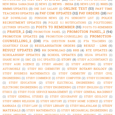
NEWS - INDIA
(13)
NHIS
(3)
NEW INDIA SAMACHAR
(1)
NEWS
(1)
NEWS LIVE
(1)
ONLINE TEST
(53)
NMMS UPDATES
(3)
PART TIME
ONE DAY SALARY
(1)
PAY COM UPDATES
(32)
PAY ORDERS
(28)
TEACHERS UPDATES
(6)
PAY
POLICE
SLIP DOWNLOAD
(1)
PENSION NEWS
(2)
PG SENIORITY LIST
(1)
RECRUITMENT UPDATES
(9)
POLICE S.I NOTIFICATIONS
(2)
POLYTECHNIC
POSTS TO REMEMBER
(55)
LECTURER UPDATES
(2)
POSTS-TO-REMEMBER
PRAYER_2
(141)
PROMOTION PANEL_2
(94)
(1)
PROMOTION PANEL
(2)
PROMOTION-
PROMOTION UPDATES
(16)
PROMOTION-COUNSELLING
(1)
COUNSELLING_2
(138)
PTA QUESTION BANK
(1)
PTA TEACHERS
(2)
REGULARISATION ORDERS
(22)
RESULT - LINK
(5)
QUARTERLY EXAM
(1)
RESULT UPDATES
(90)
RH DOWNLOAD
(10)
RRB
(4)
RTE UPDATES
(4)
SCHOLARSHIP UPDATES
(6)
SCHOOL UPDATES
(13)
SELVA UPDATES
(1)
STORY
(8)
SHARE NOW
(1)
SMC
(2)
SSC UPDATES
(2)
STUDY ACCOUNTANCY
(1)
STUDY AGRI SCIENCE
(1)
STUDY ARABIC
(1)
STUDY AUDITING
(1)
STUDY
STUDY BOTANY-BIOLOGY
(3)
AUTOMOBILE
(1)
STUDY BIO CHEMISTRY
(1)
STUDY BUSINESS MATHEMATICS
(1)
STUDY CHEMISTRY
(1)
STUDY CIVIL
ENGINEERING
(1)
STUDY COMMERCE
(1)
STUDY COMPUTER
(2)
STUDY ECONOMICS
(1)
STUDY EDUCATION
(2)
STUDY ELECTRICAL ENGINEERING
(1)
STUDY
ELECTRONIC ENGINEERING
(1)
STUDY ENGINEERING
(2)
STUDY ENGLISH
(1)
STUDY
ETHICS
(1)
STUDY FOOD SERVICE MANAGEMENT
(1)
STUDY GENERAL MACHINIST
(1)
STUDY GENERAL STUDIES
(1)
STUDY GEOGRAPHY
(1)
STUDY GEOLOGY
(1)
STUDY HINDU RELIGION
(1)
STUDY HISTORY
(1)
STUDY HOME SCIENCE
(1)
STUDY
STUDY
KANNADA
(1)
STUDY LAW
(1)
STUDY LIBRARY
(1)
STUDY MALAYALAM
(1)
MATERIALS
(5)
STUDY MATHEMATICS
(1)
STUDY MECHANICAL ENGINEERING
(1)