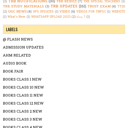
TRB NOTIFICATIONS
(30)
TRB RESULT
(7)
(2)
TRB SPECIAL TEACHERS
(1)
TRB UPDATES
(161)
TRB STUDY MATERIALS
(3)
TRUST EXAM
(4)
TTSE
UGC NEWS
(4)
VIDEO
(6)
(2)
UPS UPDATES
(1)
VIDEOS FOR TNPSC
(1)
WEBSITE
(1)
What's New.
(1)
WHATSAPP UPLOAD 2023
(2)
எப்படி ?
(1)
LABELS
@ FLASH NEWS
ADMISSION UPDATES
AHM RELATED
AUDIO BOOK
BOOK FAIR
BOOKS CLASS 1 NEW
BOOKS CLASS 10 NEW
BOOKS CLASS 11 NEW
BOOKS CLASS 12 NEW
BOOKS CLASS 2 NEW
BOOKS CLASS 3 NEW
BOOKS CLASS 4 NEW