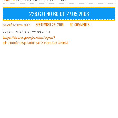
228.G.O NO 60 DT 27.05.2008
கல்விச்சோலை.காம்
SEPTEMBER 29, 2016
NO COMMENTS
228.G.O NO 60 DT 27.05.2008
https://drive.google.com/open?
id=0B8slP9ApAc8Pc3FXc2xadk5GNnM