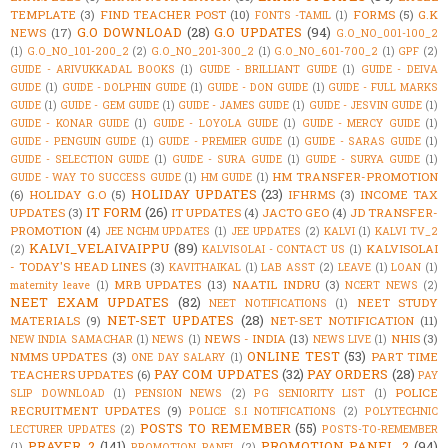
TEMPLATE
(3)
FIND TEACHER POST
(10)
FORMS
(5)
G.K
FONTS -TAMIL
(1)
G.O DOWNLOAD
(28)
G.O UPDATES
(94)
NEWS
(17)
G.O_NO_001-100_2
(1)
G.O_NO_101-200_2
(2)
G.O_NO_201-300_2
(1)
G.O_NO_601-700_2
(1)
GPF
(2)
GUIDE - ARIVUKKADAL BOOKS
(1)
GUIDE - BRILLIANT GUIDE
(1)
GUIDE - DEIVA
GUIDE
(1)
GUIDE - DOLPHIN GUIDE
(1)
GUIDE - DON GUIDE
(1)
GUIDE - FULL MARKS
GUIDE
(1)
GUIDE - GEM GUIDE
(1)
GUIDE - JAMES GUIDE
(1)
GUIDE - JESVIN GUIDE
(1)
GUIDE - KONAR GUIDE
(1)
GUIDE - LOYOLA GUIDE
(1)
GUIDE - MERCY GUIDE
(1)
GUIDE - PENGUIN GUIDE
(1)
GUIDE - PREMIER GUIDE
(1)
GUIDE - SARAS GUIDE
(1)
GUIDE - SELECTION GUIDE
(1)
GUIDE - SURA GUIDE
(1)
GUIDE - SURYA GUIDE
(1)
HM TRANSFER-PROMOTION
GUIDE - WAY TO SUCCESS GUIDE
(1)
HM GUIDE
(1)
HOLIDAY UPDATES
(23)
(6)
HOLIDAY G.O
(5)
IFHRMS
(3)
INCOME TAX
IT FORM
(26)
UPDATES
(3)
IT UPDATES
(4)
JACTO GEO
(4)
JD TRANSFER-
PROMOTION
(4)
JEE NCHM UPDATES
(1)
JEE UPDATES
(2)
KALVI
(1)
KALVI TV_2
KALVI_VELAIVAIPPU
(89)
KALVISOLAI
(2)
KALVISOLAI - CONTACT US
(1)
- TODAY'S HEAD LINES
(3)
KAVITHAIKAL
(1)
LAB ASST
(2)
LEAVE
(1)
LOAN
(1)
MRB UPDATES
(13)
NAATIL INDRU
(3)
maternity leave
(1)
NCERT NEWS
(2)
NEET EXAM UPDATES
(82)
NEET STUDY
NEET NOTIFICATIONS
(1)
NET-SET UPDATES
(28)
MATERIALS
(9)
NET-SET NOTIFICATION
(11)
NEWS - INDIA
(13)
NHIS
(3)
NEW INDIA SAMACHAR
(1)
NEWS
(1)
NEWS LIVE
(1)
ONLINE TEST
(53)
NMMS UPDATES
(3)
PART TIME
ONE DAY SALARY
(1)
PAY COM UPDATES
(32)
PAY ORDERS
(28)
TEACHERS UPDATES
(6)
PAY
POLICE
SLIP DOWNLOAD
(1)
PENSION NEWS
(2)
PG SENIORITY LIST
(1)
RECRUITMENT UPDATES
(9)
POLICE S.I NOTIFICATIONS
(2)
POLYTECHNIC
POSTS TO REMEMBER
(55)
LECTURER UPDATES
(2)
POSTS-TO-REMEMBER
PRAYER_2
(141)
PROMOTION PANEL_2
(94)
(1)
PROMOTION PANEL
(2)