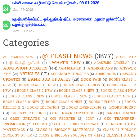
பள்ளி காலை வழிபாட்டு செயல்பாடுகள் - 09.01.2026
Jan 09 2026
உறுதியளிக்கப்பட்ட ஓய்வூதியத் திட்ட அரசாணை: மதுரை ஐகோர்ட்டில்
வழக்கு ஒத்திவைப்பு
Jan 09 2026
Categories
@ FLASH NEWS
(3877)
@ BREAKING NEWS
(1)
@ SITE MAP
1.WHAT'S NEW
(150)
@ செய்தி துளிகள்
(4)
(1)
ACADEMIC CIRCULAR
(1)
ADMISSION UPDATES
(144)
ANDROID APP
(5)
ANSWER
AHM RELATED
(1)
ARTICLES
(171)
KEY
(21)
ASSEMBLY UPDATES
(6)
AWARD
AUDIO BOOK
(1)
BANK JOB UPDATES
(29)
UPDATES
(8)
BOOK FAIR
(4)
BOOKS CLASS 1
NEW
(1)
BOOKS CLASS 10 NEW
(1)
BOOKS CLASS 11 NEW
(1)
BOOKS CLASS 12
NEW
(1)
BOOKS CLASS 2 NEW
(1)
BOOKS CLASS 3 NEW
(1)
BOOKS CLASS 4 NEW
(1)
BOOKS CLASS 5 NEW
(1)
BOOKS CLASS 6 NEW
(1)
BOOKS CLASS 7 NEW
(1)
BOOKS CLASS 8 NEW
(1)
BOOKS CLASS 9 NEW
(1)
BOOKS D.ELE.ED 1
(1)
BOOKS
BOOKS NCERT
D.ELE.ED 2
(1)
BOOKS EDUCATION
(2)
BOOKS ENGINEERING
(2)
(13)
CALENDAR FOR SCHOOLS
(6)
BOOKS POLYTECHNIC
(1)
CAREER GUIDANCE
CBSE UPDATES
(4)
CEO TRANSFER-
(1)
CCE REGISTER
(2)
CCRT
(1)
PROMOTION
(7)
CLASS 10 STUDY
CEO LIST
(1)
CLASS 1 STUDY MATERIALS
(1)
MATERIALS
(13)
CLASS 11 BIOLOGY MATERIALS
(3)
CLASS 11 BIOLOGY
CLASS 11 STUDY
ZOOLOGY OT -EM
(1)
CLASS 11 BIOLOGY ZOOLOGY OT -TM
(1)