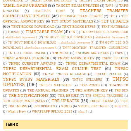
DOWNLOAD
(6)
TALENT EXAM UPDATES
(6)
TALENT EXAM MATERIALS
(1)
TAMIL NADU UPDATES
(88)
TANCET EXAM UPDATES
(3)
TAPS
TAPS
(1)
TEACHERS TRANSFER
UPDATES
(4)
TEACHERS HOME
(1)
COUNSELLING UPDATES
(46)
TET
TECHNICAL EXAM UPDATES
(2)
TET
(1)
TET UPDATES
OFFICIAL ANSWER KEY
(6)
TET STUDY MATERIALS
(16)
(69)
TEXT BOOKS DOWNLOAD
(16)
TEXT BOOKS NEWS
(6)
TEXT MATERIALS
TIME TABLE EXAM
(41)
(1)
THIRAN
(1)
TN
(1)
TN GOVT DSE G.O DOWNLOAD
| பள்ளிக்கல்வி அரசாணை 1
(2)
TN GOVT DSE G.O DOWNLOAD | பள்ளிக்கல்வி அரசாணை 2
(1)
TN GOVT DSE G.O DOWNLOAD | பள்ளிக்கல்வி அரசாணை 3
(1)
TN GOVT DSE G.O
DOWNLOAD | பள்ளிக்கல்வி அரசாணை 4
(1)
TN PROMOTION - TRANSFER - COUSELLING
TNCMTSE
(5)
(1)
TN TEXT BOOKS ONLINE
(1)
TNFUSRC MATERIALS
(1)
TNPS
(1)
TNPSC ANNUAL PLANNER
(10)
TNPSC ANSWER KEY
(3)
TNPSC BULLETIN
TNPSC CURRENT AFFAIRS
(20)
TNPSC DEPARTMENTAL EXAM
(19)
(1)
TNPSC DEPARTMENTAL EXAM ONLINE TEST
(61)
TNPSC
NOTIFICATION
(53)
TNPSC PRESS RELEASE
(3)
TNPSC RESULT
(4)
TNPSC
TNPSC STUDY MATERIALS
(35)
TNPSC SYLLABUS
(1)
UPDATES
(196)
TOP-POSTS
(13)
TRANSFER
TNUSRB MATERIALS
(2)
UPDATES
(18)
TRB ANNUAL PLANNER
(7)
TRB ANSWER KEY
(4)
TRB BEO
TRB NOTIFICATIONS
(30)
TRB RESULT
(7)
(2)
TRB SPECIAL TEACHERS
(1)
TRB UPDATES
(161)
TRB STUDY MATERIALS
(3)
TRUST EXAM
(4)
TTSE
UGC NEWS
(4)
VIDEO
(6)
(2)
UPS UPDATES
(1)
VIDEOS FOR TNPSC
(1)
WEBSITE
(1)
What's New.
(1)
WHATSAPP UPLOAD 2023
(2)
எப்படி ?
(1)
LABELS