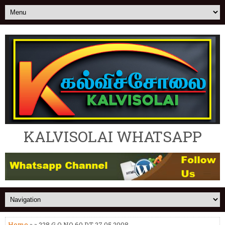
KALVISOLAI WHATSAPP
Home
» » 228.G.O NO 60 DT 27.05.2008