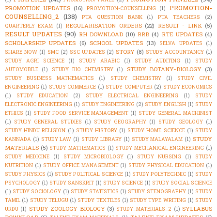
PROMOTION-
PROMOTION UPDATES
(16)
PROMOTION-COUNSELLING
(1)
COUNSELLING_2
(138)
PTA QUESTION BANK
(1)
PTA TEACHERS
(2)
REGULARISATION ORDERS
(22)
RESULT - LINK
(5)
QUARTERLY EXAM
(1)
RESULT UPDATES
(90)
RH DOWNLOAD
(10)
RRB
(4)
RTE UPDATES
(4)
SCHOLARSHIP UPDATES
(6)
SCHOOL UPDATES
(13)
SELVA UPDATES
(1)
STORY
(8)
SHARE NOW
(1)
SMC
(2)
SSC UPDATES
(2)
STUDY ACCOUNTANCY
(1)
STUDY AGRI SCIENCE
(1)
STUDY ARABIC
(1)
STUDY AUDITING
(1)
STUDY
STUDY BOTANY-BIOLOGY
(3)
AUTOMOBILE
(1)
STUDY BIO CHEMISTRY
(1)
STUDY BUSINESS MATHEMATICS
(1)
STUDY CHEMISTRY
(1)
STUDY CIVIL
ENGINEERING
(1)
STUDY COMMERCE
(1)
STUDY COMPUTER
(2)
STUDY ECONOMICS
(1)
STUDY EDUCATION
(2)
STUDY ELECTRICAL ENGINEERING
(1)
STUDY
ELECTRONIC ENGINEERING
(1)
STUDY ENGINEERING
(2)
STUDY ENGLISH
(1)
STUDY
ETHICS
(1)
STUDY FOOD SERVICE MANAGEMENT
(1)
STUDY GENERAL MACHINIST
(1)
STUDY GENERAL STUDIES
(1)
STUDY GEOGRAPHY
(1)
STUDY GEOLOGY
(1)
STUDY HINDU RELIGION
(1)
STUDY HISTORY
(1)
STUDY HOME SCIENCE
(1)
STUDY
STUDY
KANNADA
(1)
STUDY LAW
(1)
STUDY LIBRARY
(1)
STUDY MALAYALAM
(1)
MATERIALS
(5)
STUDY MATHEMATICS
(1)
STUDY MECHANICAL ENGINEERING
(1)
STUDY MEDICINE
(1)
STUDY MICROBIOLOGY
(1)
STUDY NURSING
(1)
STUDY
NUTRITION
(1)
STUDY OFFICE MANAGEMENT
(1)
STUDY PHYSICAL EDUCATION
(1)
STUDY PHYSICS
(1)
STUDY POLITICAL SCIENCE
(1)
STUDY POLYTECHNIC
(1)
STUDY
PSYCHOLOGY
(1)
STUDY SANSKRIT
(1)
STUDY SCIENCE
(1)
STUDY SOCIAL SCIENCE
(1)
STUDY SOCIOLOGY
(1)
STUDY STATISTICS
(1)
STUDY STENOGRAPHY
(1)
STUDY
TAMIL
(1)
STUDY TELUGU
(1)
STUDY TEXTILES
(1)
STUDY TYPE WRITING
(1)
STUDY
STUDY ZOOLOGY-BIOLOGY
(3)
SYLLABUS
URDU
(1)
STUDY_MATERIALS_2
(1)