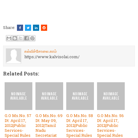
Share:
கல்விச்சோலை.காம்
https://www.kalvisolai.com/
Related Posts:
G.O Ms.No. 57
G.O Ms.No. 69
G.O Ms.No. 58
G.O Ms.No. 56
Dt: April 17,
Dt: May 09,
Dt: April 17,
Dt: April 17,
2012|Public
2012|Tamil
2012|Public
2012|Public
Services-
Nadu
Services-
Services-
Special Rules
Secretariat
Special Rules
Special Rules