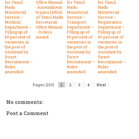
for Tamil
Office Manual
for Tamil
for Tamil
Nadu
-Amendment
Nadu
Nadu
Ministerial
to para 129(iii)
Ministerial
Ministerial
Service –
of Tamil Nadu
Service –
Service –
Medical
Secretariat
Transport
Registration
Department –
Office Manual
Department –
Department –
Filling up of
- Orders
Filling up of
Filling up of
50 percent of
issued.
50 percent of
50 percent of
vacancies in
vacancies in
vacancies in
the post of
the post of
the post of
Assistant by
Assistant by
Assistant by
Direct
Direct
Direct
Recruitment –
Recruitment –
Recruitment –
Rules
Rules
Rules
amended
amended.
amended
Pages (150)
1
2
3
4
Next
No comments:
Post a Comment