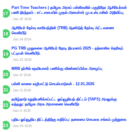
Part Time Teachers | தமிழக அரசுப் பள்ளிகளில் பகுதிநேர ஆசிரியர்கள்
பணி நிரந்தரம் - சட்டசபையில் முதல்-அமைச்சர் மு.க.ஸ்டாலின் அறிவிப்பு.
Jan 25 2026
ஆசிரியா் தோ்வு வாரியத்தின் (TRB) ஆண்டுத் தோ்வு அட்டவணை
வெளியீடு
Jan 24 2026
PG TRB முதுகலை ஆசிரியர் நேரடி நியமனம் 2025 - தற்காலிக தெரிவுப்
பட்டியல் வெளியீடு.
Jan 23 2026
MRB நர்சிங் உதவியாளர் பணிக்கு விண்ணப்பிக்க அழைப்பு
Jan 21 2026
பள்ளி காலை வழிபாட்டு செயல்பாடுகள் - 12.01.2026
Jan 12 2026
தமிழ்நாடு உறுதியளிக்கப்பட்ட ஓய்வூதியத் திட்டம் (TAPS) அமலுக்கு
வந்தது: தமிழக அரசு அரசாணை வெளியீடு
Jan 11 2026
புதிய ஓய்வூதிய திட்டத்திற்கு எதிர்ப்பு: தலைமை செயலக சங்கம் முற்றுகை
Jan 09 2026