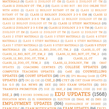
MATERIALS
(9)
CLASS 11 ZOOLOGY OT -EM
(1)
CLASS 11 ZOOLOGY OT -TM
(1)
CLASS 11 ZOOLOGY OT -TM_2
(13)
CLASS 12 BIO BOT - BIO ZOO ONLINE TEST
WITH AUDIO
(1)
CLASS 12 BIOLOGY BOTANY OT EM
(1)
CLASS 12 BIOLOGY
CLASS 12 BIOLOGY ZOOLOGY 2-3-5 EM
(4)
CLASS 12
BOTANY OT TM
(2)
BIOLOGY ZOOLOGY 2-3-5 TM
(4)
CLASS 12 BIOLOGY ZOOLOGY OT EM
(1)
CLASS 12 STUDY MATERIALS
(15)
CLASS 12 BIOLOGY ZOOLOGY OT TM
(1)
CLASS 12 ZOOLOGY 2-3-5 EM
(4)
CLASS 12 ZOOLOGY 2-3-5 TM
(4)
CLASS 12
ZOOLOGY OT EM
(1)
CLASS 12 ZOOLOGY OT TM
(1)
CLASS 12 ZOOLOGY TM
(1)
CLASS 2 STUDY MATERIALS
(1)
CLASS 3 STUDY MATERIALS
(1)
CLASS 4 STUDY
MATERIALS
(1)
CLASS 5 STUDY MATERIALS
(1)
CLASS 6 STUDY MATERIALS
(2)
CLASS 9 STUDY
CLASS 7 STUDY MATERIALS
(2)
CLASS 8 STUDY MATERIALS
(2)
MATERIALS
(3)
CLASS_11_BIO_ZOO_OT_TM_2
(12)
CLASS_11_OT
(4)
CLASS_12_BIO_BOT_OT_EM_2
(10)
CLASS_12_BIO_BOT_OT_TM_2
(10)
CLASS_12_BIO_ZOO_OT_TEM_2
(12)
CLASS_12_OT
(6)
CLASS_12_ZOO_OT_TEM_2
(13)
CLASS_12_ZOOLOGY_TM
(3)
CMAT
COLLEGE UPDATES
(25)
COACHING CENTRES
(7)
UPDATES
(1)
COUNSELLING
COMPUTER TEACHERS UPDATES
(11)
CoSE
(11)
UPDATES
(28)
COURT UPDATES
(28)
CPS
CPS
(5)
CPS Missing Credit
(1)
UPDATES
(27)
CSE_2
(55)
CTET
(3)
CRC
(1)
CSE
(2)
CUET EXAM UPDATES
(1)
D.A G.O
(5)
D.A NEWS
(8)
DEE
(11)
DEO EXAM UPDATES
(21)
DEO
TRANSFER-PROMOTION
(7)
DGE_2
(14)
DGE
(1)
DRESS_CODE
(1)
DSE
(1)
EDU UPDATES
(1568)
DSE_2
(85)
E-BOOKS DOWNLOAD
(1)
EDUCATION NEWS
(1)
EL SURRENDER
(1)
ELECTION
(2)
EMAIL ME
(1)
EMIS
(2)
EMPLOYMENT UPDATES
(506)
EQUIVALENCE OF DEGREE
(2)
EXAM UPDATES
(84)
EXAM ESLC
(8)
EXAM NOTIFICATION
(16)
EXCEL