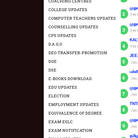
COACHING CENTRES
முது
COLLEGE UPDATES
Feb 
COMPUTER TEACHERS UPDATES
முது
COUNSELLING UPDATES
Feb 
CPS UPDATES
KAL
D.A G.O
Feb 
DEO TRANSFER-PROMOTION
JEE.
DGE
Jan 
DSE
பள்ள
E-BOOKS DOWNLOAD
Jan 
EDU UPDATES
முது
Jan 
ELECTION
TNTE
EMPLOYMENT UPDATES
Jan 
EQUIVALENCE OF DEGREE
முது
EXAM ESLC
Jan 
EXAM NOTIFICATION
தமிழ