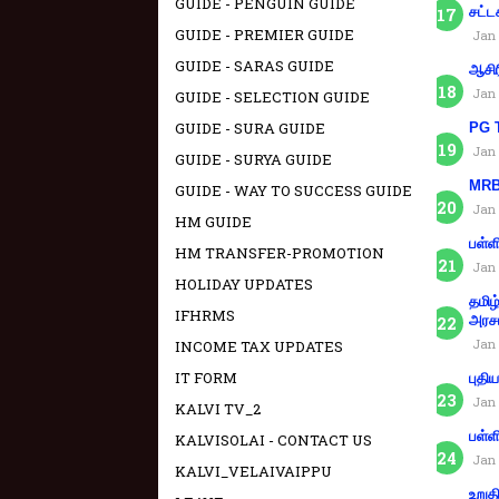
GUIDE - PENGUIN GUIDE
சட்ட
GUIDE - PREMIER GUIDE
Jan 
GUIDE - SARAS GUIDE
ஆசிர
Jan 
GUIDE - SELECTION GUIDE
GUIDE - SURA GUIDE
PG T
Jan 
GUIDE - SURYA GUIDE
MRB 
GUIDE - WAY TO SUCCESS GUIDE
Jan 
HM GUIDE
பள்ள
HM TRANSFER-PROMOTION
Jan 
HOLIDAY UPDATES
தமிழ
IFHRMS
அரச
Jan 
INCOME TAX UPDATES
IT FORM
புதி
Jan 
KALVI TV_2
பள்ள
KALVISOLAI - CONTACT US
Jan 
KALVI_VELAIVAIPPU
உறுத