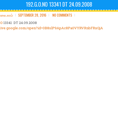
192.G.O.NO 13341 DT 24.09.2008
ோலை.காம்
SEPTEMBER 28, 2016
NO COMMENTS
NO
13341 DT 24.09.2008
/drive.google.com/open?id=0B8slP9ApAc8Pa0VYRVRnbFRxQjA