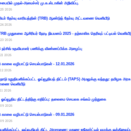
சபையில் முதல்-அமைச்சர் மு.க.ஸ்டாலின் அறிவிப்பு.
25 2026
ியா் தோ்வு வாரியத்தின் (TRB) ஆண்டுத் தோ்வு அட்டவணை வெளியீடு
24 2026
RB முதுகலை ஆசிரியர் நேரடி நியமனம் 2025 - தற்காலிக தெரிவுப் பட்டியல் வெளியீட
23 2026
நர்சிங் உதவியாளர் பணிக்கு விண்ணப்பிக்க அழைப்பு
21 2026
ி காலை வழிபாட்டு செயல்பாடுகள் - 12.01.2026
12 2026
்நாடு உறுதியளிக்கப்பட்ட ஓய்வூதியத் திட்டம் (TAPS) அமலுக்கு வந்தது: தமிழக அரசு
ாணை வெளியீடு
11 2026
ய ஓய்வூதிய திட்டத்திற்கு எதிர்ப்பு: தலைமை செயலக சங்கம் முற்றுகை
09 2026
ி காலை வழிபாட்டு செயல்பாடுகள் - 09.01.2026
09 2026
ியளிக்கப்பட்ட ஓய்வூதியத் திட்ட அரசாணை: மதுரை ஐகோர்ட்டில் வழக்கு ஒத்திவைப்ப