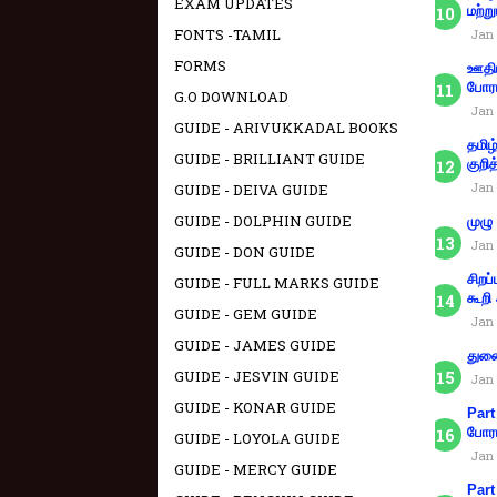
EXAM UPDATES
மற்று
FONTS -TAMIL
Jan 
FORMS
ஊதிய
போரா
G.O DOWNLOAD
Jan 
GUIDE - ARIVUKKADAL BOOKS
தமிழ
GUIDE - BRILLIANT GUIDE
குறித
Jan 
GUIDE - DEIVA GUIDE
GUIDE - DOLPHIN GUIDE
முழு
Jan 
GUIDE - DON GUIDE
சிறப
GUIDE - FULL MARKS GUIDE
கூறி
GUIDE - GEM GUIDE
Jan 
GUIDE - JAMES GUIDE
துணை
GUIDE - JESVIN GUIDE
Jan 
GUIDE - KONAR GUIDE
Part
போரா
GUIDE - LOYOLA GUIDE
Jan 
GUIDE - MERCY GUIDE
Part