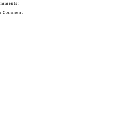
omments:
 a Comment