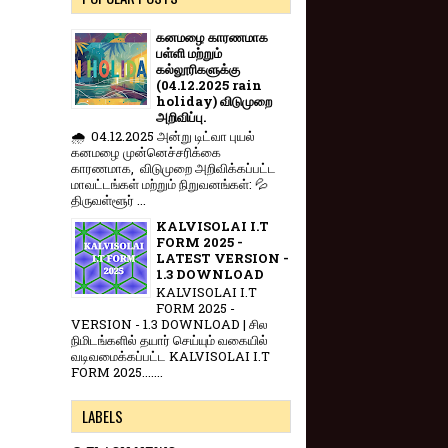
கனமழை காரணமாக
பள்ளி மற்றும்
கல்லூரிகளுக்கு
(04.12.2025 rain
holiday) விடுமுறை
அறிவிப்பு.
🌧️ 04.12.2025 அன்று டிட்வா புயல்
கனமழை முன்னெச்சரிக்கை
காரணமாக, விடுமுறை அறிவிக்கப்பட்ட
மாவட்டங்கள் மற்றும் நிறுவனங்கள்: 💦
திருவள்ளூர் ...
KALVISOLAI I.T
FORM 2025 -
LATEST VERSION -
1.3 DOWNLOAD
KALVISOLAI I.T
FORM 2025 -
VERSION - 1.3 DOWNLOAD | சில
நிமிடங்களில் தயார் செய்யும் வகையில்
வடிவமைக்கப்பட்ட KALVISOLAI I.T
FORM 2025.......
LABELS