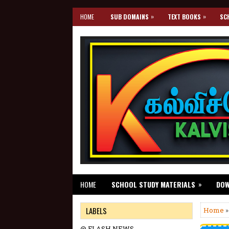
»
»
HOME
SUB DOMAINS
TEXT BOOKS
SC
»
HOME
SCHOOL STUDY MATERIALS
DO
LABELS
Home
»
@ FLASH NEWS