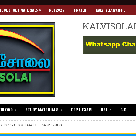
»
HOOL STUDY MATERIALS
R.H 2026
PRAYER
KALVI_VELAIVAIPPU
KALVISOLA
»
»
»
WNLOAD
STUDY MATERIALS
DEPT EXAM
DSE
G.O
 » 192.G.O.NO 13341 DT 24.09.2008