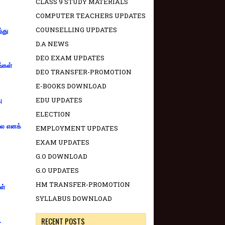
CLASS 9 STUDY MATERIALS
COMPUTER TEACHERS UPDATES
COUNSELLING UPDATES
்து
D.A NEWS
DEO EXAM UPDATES
ங்கள்
DEO TRANSFER-PROMOTION
E-BOOKS DOWNLOAD
EDU UPDATES
ு
ELECTION
்லை எனக்
EMPLOYMENT UPDATES
EXAM UPDATES
G.O DOWNLOAD
G.O UPDATES
HM TRANSFER-PROMOTION
ள்
SYLLABUS DOWNLOAD
RECENT POSTS
-