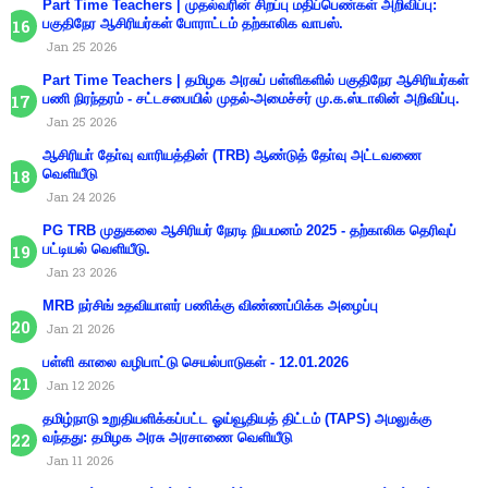
Part Time Teachers | முதல்வரின் சிறப்பு மதிப்பெண்கள் அறிவிப்பு:
பகுதிநேர ஆசிரியர்கள் போராட்டம் தற்காலிக வாபஸ்.
Jan 25 2026
Part Time Teachers | தமிழக அரசுப் பள்ளிகளில் பகுதிநேர ஆசிரியர்கள்
பணி நிரந்தரம் - சட்டசபையில் முதல்-அமைச்சர் மு.க.ஸ்டாலின் அறிவிப்பு.
Jan 25 2026
ஆசிரியா் தோ்வு வாரியத்தின் (TRB) ஆண்டுத் தோ்வு அட்டவணை
வெளியீடு
Jan 24 2026
PG TRB முதுகலை ஆசிரியர் நேரடி நியமனம் 2025 - தற்காலிக தெரிவுப்
பட்டியல் வெளியீடு.
Jan 23 2026
MRB நர்சிங் உதவியாளர் பணிக்கு விண்ணப்பிக்க அழைப்பு
Jan 21 2026
பள்ளி காலை வழிபாட்டு செயல்பாடுகள் - 12.01.2026
Jan 12 2026
தமிழ்நாடு உறுதியளிக்கப்பட்ட ஓய்வூதியத் திட்டம் (TAPS) அமலுக்கு
வந்தது: தமிழக அரசு அரசாணை வெளியீடு
Jan 11 2026