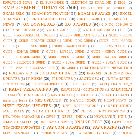
EDUCATION NEWS
(1)
EL SURRENDER
(1)
ELECTION
(2)
EMAIL ME
(1)
EMIS
(2)
EMPLOYMENT UPDATES
(506)
EQUIVALENCE OF DEGREE
(2)
EXAM UPDATES
(84)
EXAM ESLC
(8)
EXAM NOTIFICATION
(16)
EXCEL
TEMPLATE
(3)
FIND TEACHER POST
(10)
FORMS
(5)
G.K
FONTS -TAMIL
(1)
G.O DOWNLOAD
(28)
G.O UPDATES
(94)
NEWS
(17)
G.O_NO_001-100_2
(1)
G.O_NO_101-200_2
(2)
G.O_NO_201-300_2
(1)
G.O_NO_601-700_2
(1)
GPF
(2)
GUIDE - ARIVUKKADAL BOOKS
(1)
GUIDE - BRILLIANT GUIDE
(1)
GUIDE - DEIVA
GUIDE
(1)
GUIDE - DOLPHIN GUIDE
(1)
GUIDE - DON GUIDE
(1)
GUIDE - FULL MARKS
GUIDE
(1)
GUIDE - GEM GUIDE
(1)
GUIDE - JAMES GUIDE
(1)
GUIDE - JESVIN GUIDE
(1)
GUIDE - KONAR GUIDE
(1)
GUIDE - LOYOLA GUIDE
(1)
GUIDE - MERCY GUIDE
(1)
GUIDE - PENGUIN GUIDE
(1)
GUIDE - PREMIER GUIDE
(1)
GUIDE - SARAS GUIDE
(1)
GUIDE - SELECTION GUIDE
(1)
GUIDE - SURA GUIDE
(1)
GUIDE - SURYA GUIDE
(1)
HM TRANSFER-PROMOTION
GUIDE - WAY TO SUCCESS GUIDE
(1)
HM GUIDE
(1)
HOLIDAY UPDATES
(23)
(6)
HOLIDAY G.O
(5)
IFHRMS
(3)
INCOME TAX
IT FORM
(26)
UPDATES
(3)
IT UPDATES
(4)
JACTO GEO
(4)
JD TRANSFER-
PROMOTION
(4)
JEE NCHM UPDATES
(1)
JEE UPDATES
(2)
KALVI
(1)
KALVI TV_2
KALVI_VELAIVAIPPU
(89)
KALVISOLAI
(2)
KALVISOLAI - CONTACT US
(1)
- TODAY'S HEAD LINES
(3)
KAVITHAIKAL
(1)
LAB ASST
(2)
LEAVE
(1)
LOAN
(1)
MRB UPDATES
(13)
NAATIL INDRU
(3)
maternity leave
(1)
NCERT NEWS
(2)
NEET EXAM UPDATES
(82)
NEET STUDY
NEET NOTIFICATIONS
(1)
NET-SET UPDATES
(28)
MATERIALS
(9)
NET-SET NOTIFICATION
(11)
NEWS - INDIA
(13)
NHIS
(3)
NEW INDIA SAMACHAR
(1)
NEWS
(1)
NEWS LIVE
(1)
ONLINE TEST
(53)
NMMS UPDATES
(3)
PART TIME
ONE DAY SALARY
(1)
PAY COM UPDATES
(32)
PAY ORDERS
(28)
TEACHERS UPDATES
(6)
PAY
POLICE
SLIP DOWNLOAD
(1)
PENSION NEWS
(2)
PG SENIORITY LIST
(1)