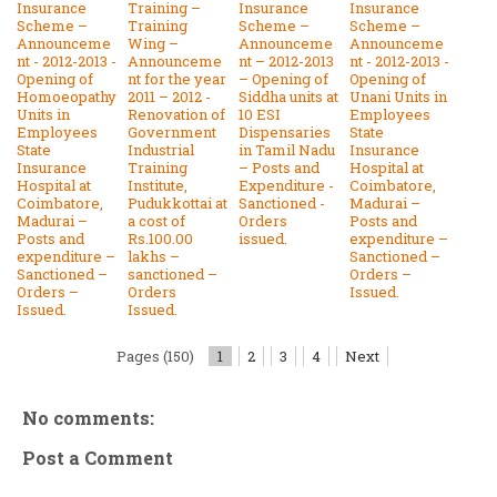
Insurance
Training –
Insurance
Insurance
Scheme –
Training
Scheme –
Scheme –
Announceme
Wing –
Announceme
Announceme
nt - 2012-2013 -
Announceme
nt – 2012-2013
nt - 2012-2013 -
Opening of
nt for the year
– Opening of
Opening of
Homoeopathy
2011 – 2012 -
Siddha units at
Unani Units in
Units in
Renovation of
10 ESI
Employees
Employees
Government
Dispensaries
State
State
Industrial
in Tamil Nadu
Insurance
Insurance
Training
– Posts and
Hospital at
Hospital at
Institute,
Expenditure -
Coimbatore,
Coimbatore,
Pudukkottai at
Sanctioned -
Madurai –
Madurai –
a cost of
Orders
Posts and
Posts and
Rs.100.00
issued.
expenditure –
expenditure –
lakhs –
Sanctioned –
Sanctioned –
sanctioned –
Orders –
Orders –
Orders
Issued.
Issued.
Issued.
Pages (150)
1
2
3
4
Next
No comments:
Post a Comment