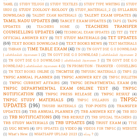
TAMIL
(1)
STUDY TELUGU
(1)
STUDY TEXTILES
(1)
STUDY TYPE WRITING
(1)
STUDY
STUDY ZOOLOGY-BIOLOGY
(3)
SYLLABUS
URDU
(1)
STUDY_MATERIALS_2
(1)
DOWNLOAD
(6)
TALENT EXAM UPDATES
(6)
TALENT EXAM MATERIALS
(1)
TAMIL NADU UPDATES
(88)
TANCET EXAM UPDATES
(3)
TAPS
TAPS
(1)
TEACHERS TRANSFER
UPDATES
(4)
TEACHERS HOME
(1)
COUNSELLING UPDATES
(46)
TET
TECHNICAL EXAM UPDATES
(2)
TET
(1)
TET UPDATES
OFFICIAL ANSWER KEY
(6)
TET STUDY MATERIALS
(16)
(69)
TEXT BOOKS DOWNLOAD
(16)
TEXT BOOKS NEWS
(6)
TEXT MATERIALS
TIME TABLE EXAM
(41)
(1)
THIRAN
(1)
TN
(1)
TN GOVT DSE G.O DOWNLOAD
| பள்ளிக்கல்வி அரசாணை 1
(2)
TN GOVT DSE G.O DOWNLOAD | பள்ளிக்கல்வி அரசாணை 2
(1)
TN GOVT DSE G.O DOWNLOAD | பள்ளிக்கல்வி அரசாணை 3
(1)
TN GOVT DSE G.O
DOWNLOAD | பள்ளிக்கல்வி அரசாணை 4
(1)
TN PROMOTION - TRANSFER - COUSELLING
TNCMTSE
(5)
(1)
TN TEXT BOOKS ONLINE
(1)
TNFUSRC MATERIALS
(1)
TNPS
(1)
TNPSC ANNUAL PLANNER
(10)
TNPSC ANSWER KEY
(3)
TNPSC BULLETIN
TNPSC CURRENT AFFAIRS
(20)
TNPSC DEPARTMENTAL EXAM
(19)
(1)
TNPSC DEPARTMENTAL EXAM ONLINE TEST
(61)
TNPSC
NOTIFICATION
(53)
TNPSC PRESS RELEASE
(3)
TNPSC RESULT
(4)
TNPSC
TNPSC STUDY MATERIALS
(35)
TNPSC SYLLABUS
(1)
UPDATES
(196)
TOP-POSTS
(13)
TRANSFER
TNUSRB MATERIALS
(2)
UPDATES
(18)
TRB ANNUAL PLANNER
(7)
TRB ANSWER KEY
(4)
TRB BEO
TRB NOTIFICATIONS
(30)
TRB RESULT
(7)
(2)
TRB SPECIAL TEACHERS
(1)
TRB UPDATES
(161)
TRB STUDY MATERIALS
(3)
TRUST EXAM
(4)
TTSE
UGC NEWS
(4)
VIDEO
(6)
(2)
UPS UPDATES
(1)
VIDEOS FOR TNPSC
(1)
WEBSITE
(1)
What's New.
(1)
WHATSAPP UPLOAD 2023
(2)
எப்படி ?
(1)