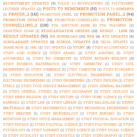
RECRUITMENT UPDATES
(9)
POLICE S.I NOTIFICATIONS
(2)
POLYTECHNIC
POSTS TO REMEMBER
(55)
LECTURER UPDATES
(2)
POSTS-TO-REMEMBER
PRAYER_2
(141)
PROMOTION PANEL_2
(94)
(1)
PROMOTION PANEL
(2)
PROMOTION-
PROMOTION UPDATES
(16)
PROMOTION-COUNSELLING
(1)
COUNSELLING_2
(138)
PTA QUESTION BANK
(1)
PTA TEACHERS
(2)
REGULARISATION ORDERS
(22)
RESULT - LINK
(5)
QUARTERLY EXAM
(1)
RESULT UPDATES
(90)
RH DOWNLOAD
(10)
RRB
(4)
RTE UPDATES
(4)
SCHOLARSHIP UPDATES
(6)
SCHOOL UPDATES
(13)
SELVA UPDATES
(1)
STORY
(8)
SHARE NOW
(1)
SMC
(2)
SSC UPDATES
(2)
STUDY ACCOUNTANCY
(1)
STUDY AGRI SCIENCE
(1)
STUDY ARABIC
(1)
STUDY AUDITING
(1)
STUDY
STUDY BOTANY-BIOLOGY
(3)
AUTOMOBILE
(1)
STUDY BIO CHEMISTRY
(1)
STUDY BUSINESS MATHEMATICS
(1)
STUDY CHEMISTRY
(1)
STUDY CIVIL
ENGINEERING
(1)
STUDY COMMERCE
(1)
STUDY COMPUTER
(2)
STUDY ECONOMICS
(1)
STUDY EDUCATION
(2)
STUDY ELECTRICAL ENGINEERING
(1)
STUDY
ELECTRONIC ENGINEERING
(1)
STUDY ENGINEERING
(2)
STUDY ENGLISH
(1)
STUDY
ETHICS
(1)
STUDY FOOD SERVICE MANAGEMENT
(1)
STUDY GENERAL MACHINIST
(1)
STUDY GENERAL STUDIES
(1)
STUDY GEOGRAPHY
(1)
STUDY GEOLOGY
(1)
STUDY HINDU RELIGION
(1)
STUDY HISTORY
(1)
STUDY HOME SCIENCE
(1)
STUDY
STUDY
KANNADA
(1)
STUDY LAW
(1)
STUDY LIBRARY
(1)
STUDY MALAYALAM
(1)
MATERIALS
(5)
STUDY MATHEMATICS
(1)
STUDY MECHANICAL ENGINEERING
(1)
STUDY MEDICINE
(1)
STUDY MICROBIOLOGY
(1)
STUDY NURSING
(1)
STUDY
NUTRITION
(1)
STUDY OFFICE MANAGEMENT
(1)
STUDY PHYSICAL EDUCATION
(1)
STUDY PHYSICS
(1)
STUDY POLITICAL SCIENCE
(1)
STUDY POLYTECHNIC
(1)
STUDY
PSYCHOLOGY
(1)
STUDY SANSKRIT
(1)
STUDY SCIENCE
(1)
STUDY SOCIAL SCIENCE
(1)
STUDY SOCIOLOGY
(1)
STUDY STATISTICS
(1)
STUDY STENOGRAPHY
(1)
STUDY