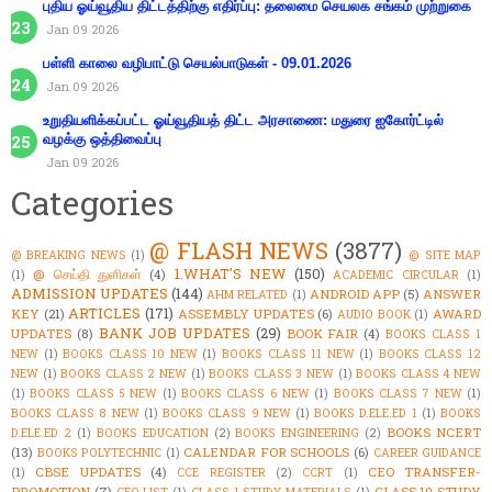
புதிய ஓய்வூதிய திட்டத்திற்கு எதிர்ப்பு: தலைமை செயலக சங்கம் முற்றுகை
Jan 09 2026
பள்ளி காலை வழிபாட்டு செயல்பாடுகள் - 09.01.2026
Jan 09 2026
உறுதியளிக்கப்பட்ட ஓய்வூதியத் திட்ட அரசாணை: மதுரை ஐகோர்ட்டில்
வழக்கு ஒத்திவைப்பு
Jan 09 2026
Categories
@ FLASH NEWS
(3877)
@ BREAKING NEWS
(1)
@ SITE MAP
1.WHAT'S NEW
(150)
@ செய்தி துளிகள்
(4)
(1)
ACADEMIC CIRCULAR
(1)
ADMISSION UPDATES
(144)
ANDROID APP
(5)
ANSWER
AHM RELATED
(1)
ARTICLES
(171)
KEY
(21)
ASSEMBLY UPDATES
(6)
AWARD
AUDIO BOOK
(1)
BANK JOB UPDATES
(29)
UPDATES
(8)
BOOK FAIR
(4)
BOOKS CLASS 1
NEW
(1)
BOOKS CLASS 10 NEW
(1)
BOOKS CLASS 11 NEW
(1)
BOOKS CLASS 12
NEW
(1)
BOOKS CLASS 2 NEW
(1)
BOOKS CLASS 3 NEW
(1)
BOOKS CLASS 4 NEW
(1)
BOOKS CLASS 5 NEW
(1)
BOOKS CLASS 6 NEW
(1)
BOOKS CLASS 7 NEW
(1)
BOOKS CLASS 8 NEW
(1)
BOOKS CLASS 9 NEW
(1)
BOOKS D.ELE.ED 1
(1)
BOOKS
BOOKS NCERT
D.ELE.ED 2
(1)
BOOKS EDUCATION
(2)
BOOKS ENGINEERING
(2)
(13)
CALENDAR FOR SCHOOLS
(6)
BOOKS POLYTECHNIC
(1)
CAREER GUIDANCE
CBSE UPDATES
(4)
CEO TRANSFER-
(1)
CCE REGISTER
(2)
CCRT
(1)
PROMOTION
(7)
CLASS 10 STUDY