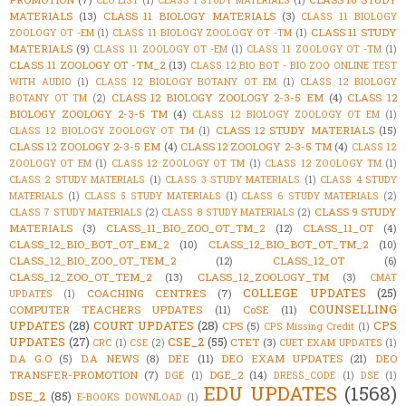
CEO LIST
(1)
CLASS 1 STUDY MATERIALS
(1)
MATERIALS
(13)
CLASS 11 BIOLOGY MATERIALS
(3)
CLASS 11 BIOLOGY
CLASS 11 STUDY
ZOOLOGY OT -EM
(1)
CLASS 11 BIOLOGY ZOOLOGY OT -TM
(1)
MATERIALS
(9)
CLASS 11 ZOOLOGY OT -EM
(1)
CLASS 11 ZOOLOGY OT -TM
(1)
CLASS 11 ZOOLOGY OT -TM_2
(13)
CLASS 12 BIO BOT - BIO ZOO ONLINE TEST
WITH AUDIO
(1)
CLASS 12 BIOLOGY BOTANY OT EM
(1)
CLASS 12 BIOLOGY
CLASS 12 BIOLOGY ZOOLOGY 2-3-5 EM
(4)
CLASS 12
BOTANY OT TM
(2)
BIOLOGY ZOOLOGY 2-3-5 TM
(4)
CLASS 12 BIOLOGY ZOOLOGY OT EM
(1)
CLASS 12 STUDY MATERIALS
(15)
CLASS 12 BIOLOGY ZOOLOGY OT TM
(1)
CLASS 12 ZOOLOGY 2-3-5 EM
(4)
CLASS 12 ZOOLOGY 2-3-5 TM
(4)
CLASS 12
ZOOLOGY OT EM
(1)
CLASS 12 ZOOLOGY OT TM
(1)
CLASS 12 ZOOLOGY TM
(1)
CLASS 2 STUDY MATERIALS
(1)
CLASS 3 STUDY MATERIALS
(1)
CLASS 4 STUDY
MATERIALS
(1)
CLASS 5 STUDY MATERIALS
(1)
CLASS 6 STUDY MATERIALS
(2)
CLASS 9 STUDY
CLASS 7 STUDY MATERIALS
(2)
CLASS 8 STUDY MATERIALS
(2)
MATERIALS
(3)
CLASS_11_BIO_ZOO_OT_TM_2
(12)
CLASS_11_OT
(4)
CLASS_12_BIO_BOT_OT_EM_2
(10)
CLASS_12_BIO_BOT_OT_TM_2
(10)
CLASS_12_BIO_ZOO_OT_TEM_2
(12)
CLASS_12_OT
(6)
CLASS_12_ZOO_OT_TEM_2
(13)
CLASS_12_ZOOLOGY_TM
(3)
CMAT
COLLEGE UPDATES
(25)
COACHING CENTRES
(7)
UPDATES
(1)
COUNSELLING
COMPUTER TEACHERS UPDATES
(11)
CoSE
(11)
UPDATES
(28)
COURT UPDATES
(28)
CPS
CPS
(5)
CPS Missing Credit
(1)
UPDATES
(27)
CSE_2
(55)
CTET
(3)
CRC
(1)
CSE
(2)
CUET EXAM UPDATES
(1)
D.A G.O
(5)
D.A NEWS
(8)
DEE
(11)
DEO EXAM UPDATES
(21)
DEO
TRANSFER-PROMOTION
(7)
DGE_2
(14)
DGE
(1)
DRESS_CODE
(1)
DSE
(1)
EDU UPDATES
(1568)
DSE_2
(85)
E-BOOKS DOWNLOAD
(1)