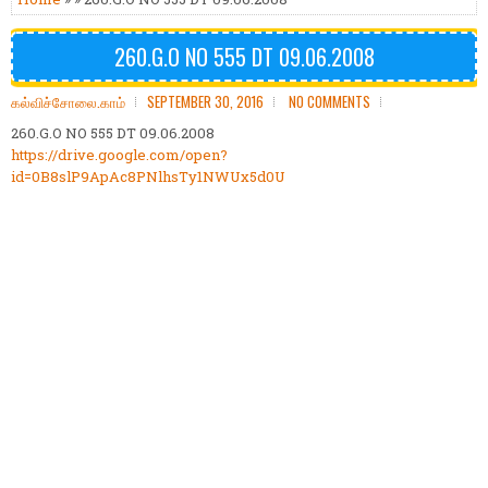
260.G.O NO 555 DT 09.06.2008
கல்விச்சோலை.காம்
SEPTEMBER 30, 2016
NO COMMENTS
260.G.O NO 555 DT 09.06.2008
https://drive.google.com/open?
id=0B8slP9ApAc8PNlhsTy1NWUx5d0U