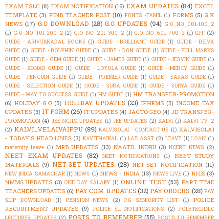
EXAM UPDATES
(84)
EXAM ESLC
(8)
EXAM NOTIFICATION
(16)
EXCEL
TEMPLATE
(3)
FIND TEACHER POST
(10)
FORMS
(5)
G.K
FONTS -TAMIL
(1)
G.O DOWNLOAD
(28)
G.O UPDATES
(94)
NEWS
(17)
G.O_NO_001-100_2
(1)
G.O_NO_101-200_2
(2)
G.O_NO_201-300_2
(1)
G.O_NO_601-700_2
(1)
GPF
(2)
GUIDE - ARIVUKKADAL BOOKS
(1)
GUIDE - BRILLIANT GUIDE
(1)
GUIDE - DEIVA
GUIDE
(1)
GUIDE - DOLPHIN GUIDE
(1)
GUIDE - DON GUIDE
(1)
GUIDE - FULL MARKS
GUIDE
(1)
GUIDE - GEM GUIDE
(1)
GUIDE - JAMES GUIDE
(1)
GUIDE - JESVIN GUIDE
(1)
GUIDE - KONAR GUIDE
(1)
GUIDE - LOYOLA GUIDE
(1)
GUIDE - MERCY GUIDE
(1)
GUIDE - PENGUIN GUIDE
(1)
GUIDE - PREMIER GUIDE
(1)
GUIDE - SARAS GUIDE
(1)
GUIDE - SELECTION GUIDE
(1)
GUIDE - SURA GUIDE
(1)
GUIDE - SURYA GUIDE
(1)
HM TRANSFER-PROMOTION
GUIDE - WAY TO SUCCESS GUIDE
(1)
HM GUIDE
(1)
HOLIDAY UPDATES
(23)
(6)
HOLIDAY G.O
(5)
IFHRMS
(3)
INCOME TAX
IT FORM
(26)
UPDATES
(3)
IT UPDATES
(4)
JACTO GEO
(4)
JD TRANSFER-
PROMOTION
(4)
JEE NCHM UPDATES
(1)
JEE UPDATES
(2)
KALVI
(1)
KALVI TV_2
KALVI_VELAIVAIPPU
(89)
KALVISOLAI
(2)
KALVISOLAI - CONTACT US
(1)
- TODAY'S HEAD LINES
(3)
KAVITHAIKAL
(1)
LAB ASST
(2)
LEAVE
(1)
LOAN
(1)
MRB UPDATES
(13)
NAATIL INDRU
(3)
maternity leave
(1)
NCERT NEWS
(2)
NEET EXAM UPDATES
(82)
NEET STUDY
NEET NOTIFICATIONS
(1)
NET-SET UPDATES
(28)
MATERIALS
(9)
NET-SET NOTIFICATION
(11)
NEWS - INDIA
(13)
NHIS
(3)
NEW INDIA SAMACHAR
(1)
NEWS
(1)
NEWS LIVE
(1)
ONLINE TEST
(53)
NMMS UPDATES
(3)
PART TIME
ONE DAY SALARY
(1)
PAY COM UPDATES
(32)
PAY ORDERS
(28)
TEACHERS UPDATES
(6)
PAY
POLICE
SLIP DOWNLOAD
(1)
PENSION NEWS
(2)
PG SENIORITY LIST
(1)
RECRUITMENT UPDATES
(9)
POLICE S.I NOTIFICATIONS
(2)
POLYTECHNIC
POSTS TO REMEMBER
(55)
LECTURER UPDATES
(2)
POSTS-TO-REMEMBER