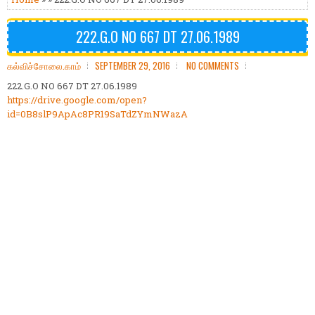
222.G.O NO 667 DT 27.06.1989
கல்விச்சோலை.காம்
SEPTEMBER 29, 2016
NO COMMENTS
222.G.O NO 667 DT 27.06.1989
https://drive.google.com/open?
id=0B8slP9ApAc8PR19SaTdZYmNWazA