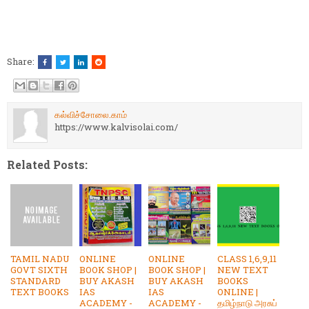
Share:
கல்விச்சோலை.காம்
https://www.kalvisolai.com/
Related Posts:
TAMIL NADU
ONLINE
ONLINE
CLASS 1,6,9,11
GOVT SIXTH
BOOK SHOP |
BOOK SHOP |
NEW TEXT
STANDARD
BUY AKASH
BUY AKASH
BOOKS
TEXT BOOKS
IAS
IAS
ONLINE |
ACADEMY -
ACADEMY -
தமிழ்நாடு அரசுப்