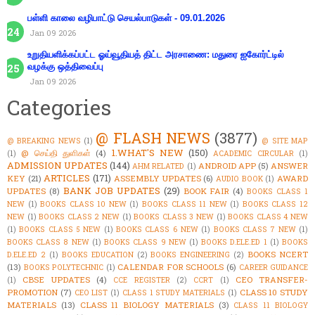
பள்ளி காலை வழிபாட்டு செயல்பாடுகள் - 09.01.2026
Jan 09 2026
உறுதியளிக்கப்பட்ட ஓய்வூதியத் திட்ட அரசாணை: மதுரை ஐகோர்ட்டில்
வழக்கு ஒத்திவைப்பு
Jan 09 2026
Categories
@ FLASH NEWS
(3877)
@ BREAKING NEWS
(1)
@ SITE MAP
1.WHAT'S NEW
(150)
@ செய்தி துளிகள்
(4)
(1)
ACADEMIC CIRCULAR
(1)
ADMISSION UPDATES
(144)
ANDROID APP
(5)
ANSWER
AHM RELATED
(1)
ARTICLES
(171)
KEY
(21)
ASSEMBLY UPDATES
(6)
AWARD
AUDIO BOOK
(1)
BANK JOB UPDATES
(29)
UPDATES
(8)
BOOK FAIR
(4)
BOOKS CLASS 1
NEW
(1)
BOOKS CLASS 10 NEW
(1)
BOOKS CLASS 11 NEW
(1)
BOOKS CLASS 12
NEW
(1)
BOOKS CLASS 2 NEW
(1)
BOOKS CLASS 3 NEW
(1)
BOOKS CLASS 4 NEW
(1)
BOOKS CLASS 5 NEW
(1)
BOOKS CLASS 6 NEW
(1)
BOOKS CLASS 7 NEW
(1)
BOOKS CLASS 8 NEW
(1)
BOOKS CLASS 9 NEW
(1)
BOOKS D.ELE.ED 1
(1)
BOOKS
BOOKS NCERT
D.ELE.ED 2
(1)
BOOKS EDUCATION
(2)
BOOKS ENGINEERING
(2)
(13)
CALENDAR FOR SCHOOLS
(6)
BOOKS POLYTECHNIC
(1)
CAREER GUIDANCE
CBSE UPDATES
(4)
CEO TRANSFER-
(1)
CCE REGISTER
(2)
CCRT
(1)
PROMOTION
(7)
CLASS 10 STUDY
CEO LIST
(1)
CLASS 1 STUDY MATERIALS
(1)
MATERIALS
(13)
CLASS 11 BIOLOGY MATERIALS
(3)
CLASS 11 BIOLOGY