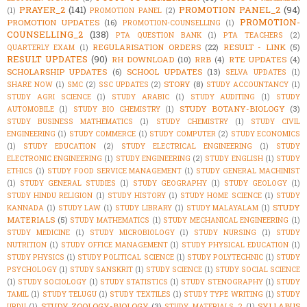
PRAYER_2
(141)
PROMOTION PANEL_2
(94)
(1)
PROMOTION PANEL
(2)
PROMOTION-
PROMOTION UPDATES
(16)
PROMOTION-COUNSELLING
(1)
COUNSELLING_2
(138)
PTA QUESTION BANK
(1)
PTA TEACHERS
(2)
REGULARISATION ORDERS
(22)
RESULT - LINK
(5)
QUARTERLY EXAM
(1)
RESULT UPDATES
(90)
RH DOWNLOAD
(10)
RRB
(4)
RTE UPDATES
(4)
SCHOLARSHIP UPDATES
(6)
SCHOOL UPDATES
(13)
SELVA UPDATES
(1)
STORY
(8)
SHARE NOW
(1)
SMC
(2)
SSC UPDATES
(2)
STUDY ACCOUNTANCY
(1)
STUDY AGRI SCIENCE
(1)
STUDY ARABIC
(1)
STUDY AUDITING
(1)
STUDY
STUDY BOTANY-BIOLOGY
(3)
AUTOMOBILE
(1)
STUDY BIO CHEMISTRY
(1)
STUDY BUSINESS MATHEMATICS
(1)
STUDY CHEMISTRY
(1)
STUDY CIVIL
ENGINEERING
(1)
STUDY COMMERCE
(1)
STUDY COMPUTER
(2)
STUDY ECONOMICS
(1)
STUDY EDUCATION
(2)
STUDY ELECTRICAL ENGINEERING
(1)
STUDY
ELECTRONIC ENGINEERING
(1)
STUDY ENGINEERING
(2)
STUDY ENGLISH
(1)
STUDY
ETHICS
(1)
STUDY FOOD SERVICE MANAGEMENT
(1)
STUDY GENERAL MACHINIST
(1)
STUDY GENERAL STUDIES
(1)
STUDY GEOGRAPHY
(1)
STUDY GEOLOGY
(1)
STUDY HINDU RELIGION
(1)
STUDY HISTORY
(1)
STUDY HOME SCIENCE
(1)
STUDY
STUDY
KANNADA
(1)
STUDY LAW
(1)
STUDY LIBRARY
(1)
STUDY MALAYALAM
(1)
MATERIALS
(5)
STUDY MATHEMATICS
(1)
STUDY MECHANICAL ENGINEERING
(1)
STUDY MEDICINE
(1)
STUDY MICROBIOLOGY
(1)
STUDY NURSING
(1)
STUDY
NUTRITION
(1)
STUDY OFFICE MANAGEMENT
(1)
STUDY PHYSICAL EDUCATION
(1)
STUDY PHYSICS
(1)
STUDY POLITICAL SCIENCE
(1)
STUDY POLYTECHNIC
(1)
STUDY
PSYCHOLOGY
(1)
STUDY SANSKRIT
(1)
STUDY SCIENCE
(1)
STUDY SOCIAL SCIENCE
(1)
STUDY SOCIOLOGY
(1)
STUDY STATISTICS
(1)
STUDY STENOGRAPHY
(1)
STUDY
TAMIL
(1)
STUDY TELUGU
(1)
STUDY TEXTILES
(1)
STUDY TYPE WRITING
(1)
STUDY
STUDY ZOOLOGY-BIOLOGY
(3)
SYLLABUS
URDU
(1)
STUDY_MATERIALS_2
(1)