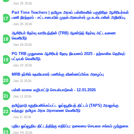
Jan 25 2026
Part Time Teachers | தமிழக அரசுப் பள்ளிகளில் பகுதிநேர ஆசிரியர்கள்
பணி நிரந்தரம் - சட்டசபையில் முதல்-அமைச்சர் மு.க.ஸ்டாலின் அறிவிப்பு.
Jan 25 2026
ஆசிரியா் தோ்வு வாரியத்தின் (TRB) ஆண்டுத் தோ்வு அட்டவணை
வெளியீடு
Jan 24 2026
PG TRB முதுகலை ஆசிரியர் நேரடி நியமனம் 2025 - தற்காலிக தெரிவுப்
பட்டியல் வெளியீடு.
Jan 23 2026
MRB நர்சிங் உதவியாளர் பணிக்கு விண்ணப்பிக்க அழைப்பு
Jan 21 2026
பள்ளி காலை வழிபாட்டு செயல்பாடுகள் - 12.01.2026
Jan 12 2026
தமிழ்நாடு உறுதியளிக்கப்பட்ட ஓய்வூதியத் திட்டம் (TAPS) அமலுக்கு
வந்தது: தமிழக அரசு அரசாணை வெளியீடு
Jan 11 2026
புதிய ஓய்வூதிய திட்டத்திற்கு எதிர்ப்பு: தலைமை செயலக சங்கம் முற்றுகை
Jan 09 2026