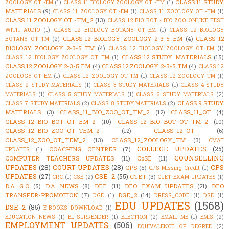
CLASS 11 STUDY
ZOOLOGY OT -EM
(1)
CLASS 11 BIOLOGY ZOOLOGY OT -TM
(1)
MATERIALS
(9)
CLASS 11 ZOOLOGY OT -EM
(1)
CLASS 11 ZOOLOGY OT -TM
(1)
CLASS 11 ZOOLOGY OT -TM_2
(13)
CLASS 12 BIO BOT - BIO ZOO ONLINE TEST
WITH AUDIO
(1)
CLASS 12 BIOLOGY BOTANY OT EM
(1)
CLASS 12 BIOLOGY
CLASS 12 BIOLOGY ZOOLOGY 2-3-5 EM
(4)
CLASS 12
BOTANY OT TM
(2)
BIOLOGY ZOOLOGY 2-3-5 TM
(4)
CLASS 12 BIOLOGY ZOOLOGY OT EM
(1)
CLASS 12 STUDY MATERIALS
(15)
CLASS 12 BIOLOGY ZOOLOGY OT TM
(1)
CLASS 12 ZOOLOGY 2-3-5 EM
(4)
CLASS 12 ZOOLOGY 2-3-5 TM
(4)
CLASS 12
ZOOLOGY OT EM
(1)
CLASS 12 ZOOLOGY OT TM
(1)
CLASS 12 ZOOLOGY TM
(1)
CLASS 2 STUDY MATERIALS
(1)
CLASS 3 STUDY MATERIALS
(1)
CLASS 4 STUDY
MATERIALS
(1)
CLASS 5 STUDY MATERIALS
(1)
CLASS 6 STUDY MATERIALS
(2)
CLASS 9 STUDY
CLASS 7 STUDY MATERIALS
(2)
CLASS 8 STUDY MATERIALS
(2)
MATERIALS
(3)
CLASS_11_BIO_ZOO_OT_TM_2
(12)
CLASS_11_OT
(4)
CLASS_12_BIO_BOT_OT_EM_2
(10)
CLASS_12_BIO_BOT_OT_TM_2
(10)
CLASS_12_BIO_ZOO_OT_TEM_2
(12)
CLASS_12_OT
(6)
CLASS_12_ZOO_OT_TEM_2
(13)
CLASS_12_ZOOLOGY_TM
(3)
CMAT
COLLEGE UPDATES
(25)
COACHING CENTRES
(7)
UPDATES
(1)
COUNSELLING
COMPUTER TEACHERS UPDATES
(11)
CoSE
(11)
UPDATES
(28)
COURT UPDATES
(28)
CPS
CPS
(5)
CPS Missing Credit
(1)
UPDATES
(27)
CSE_2
(55)
CTET
(3)
CRC
(1)
CSE
(2)
CUET EXAM UPDATES
(1)
D.A G.O
(5)
D.A NEWS
(8)
DEE
(11)
DEO EXAM UPDATES
(21)
DEO
TRANSFER-PROMOTION
(7)
DGE_2
(14)
DGE
(1)
DRESS_CODE
(1)
DSE
(1)
EDU UPDATES
(1568)
DSE_2
(85)
E-BOOKS DOWNLOAD
(1)
EDUCATION NEWS
(1)
EL SURRENDER
(1)
ELECTION
(2)
EMAIL ME
(1)
EMIS
(2)
EMPLOYMENT UPDATES
(506)
EQUIVALENCE OF DEGREE
(2)