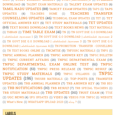
DOWNLOAD
(6)
TALENT EXAM UPDATES
(6)
TALENT EXAM MATERIALS
(1)
TAMIL NADU UPDATES
(88)
TANCET EXAM UPDATES
(3)
TAPS
TAPS
(1)
TEACHERS TRANSFER
UPDATES
(4)
TEACHERS HOME
(1)
COUNSELLING UPDATES
(46)
TET
TECHNICAL EXAM UPDATES
(2)
TET
(1)
TET UPDATES
OFFICIAL ANSWER KEY
(6)
TET STUDY MATERIALS
(16)
(69)
TEXT BOOKS DOWNLOAD
(16)
TEXT BOOKS NEWS
(6)
TEXT MATERIALS
TIME TABLE EXAM
(41)
(1)
THIRAN
(1)
TN
(1)
TN GOVT DSE G.O DOWNLOAD
| பள்ளிக்கல்வி அரசாணை 1
(2)
TN GOVT DSE G.O DOWNLOAD | பள்ளிக்கல்வி அரசாணை 2
(1)
TN GOVT DSE G.O DOWNLOAD | பள்ளிக்கல்வி அரசாணை 3
(1)
TN GOVT DSE G.O
DOWNLOAD | பள்ளிக்கல்வி அரசாணை 4
(1)
TN PROMOTION - TRANSFER - COUSELLING
TNCMTSE
(5)
(1)
TN TEXT BOOKS ONLINE
(1)
TNFUSRC MATERIALS
(1)
TNPS
(1)
TNPSC ANNUAL PLANNER
(10)
TNPSC ANSWER KEY
(3)
TNPSC BULLETIN
TNPSC CURRENT AFFAIRS
(20)
TNPSC DEPARTMENTAL EXAM
(19)
(1)
TNPSC DEPARTMENTAL EXAM ONLINE TEST
(61)
TNPSC
NOTIFICATION
(53)
TNPSC PRESS RELEASE
(3)
TNPSC RESULT
(4)
TNPSC
TNPSC STUDY MATERIALS
(35)
TNPSC SYLLABUS
(1)
UPDATES
(196)
TOP-POSTS
(13)
TRANSFER
TNUSRB MATERIALS
(2)
UPDATES
(18)
TRB ANNUAL PLANNER
(7)
TRB ANSWER KEY
(4)
TRB BEO
TRB NOTIFICATIONS
(30)
TRB RESULT
(7)
(2)
TRB SPECIAL TEACHERS
(1)
TRB UPDATES
(161)
TRB STUDY MATERIALS
(3)
TRUST EXAM
(4)
TTSE
UGC NEWS
(4)
VIDEO
(6)
(2)
UPS UPDATES
(1)
VIDEOS FOR TNPSC
(1)
WEBSITE
(1)
What's New.
(1)
WHATSAPP UPLOAD 2023
(2)
எப்படி ?
(1)
LABELS