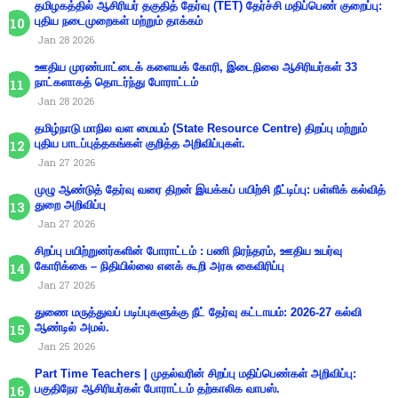
தமிழகத்தில் ஆசிரியர் தகுதித் தேர்வு (TET) தேர்ச்சி மதிப்பெண் குறைப்பு:
புதிய நடைமுறைகள் மற்றும் தாக்கம்
Jan 28 2026
ஊதிய முரண்பாட்டைக் களையக் கோரி, இடைநிலை ஆசிரியர்கள் 33
நாட்களாகத் தொடர்ந்து போராட்டம்
Jan 28 2026
தமிழ்நாடு மாநில வள மையம் (State Resource Centre) திறப்பு மற்றும்
புதிய பாடப்புத்தகங்கள் குறித்த அறிவிப்புகள்.
Jan 27 2026
முழு ஆண்டுத் தேர்வு வரை திறன் இயக்கப் பயிற்சி நீட்டிப்பு: பள்ளிக் கல்வித்
துறை அறிவிப்பு
Jan 27 2026
சிறப்பு பயிற்றுனர்களின் போராட்டம் : பணி நிரந்தரம், ஊதிய உயர்வு
கோரிக்கை – நிதியில்லை எனக் கூறி அரசு கைவிரிப்பு
Jan 27 2026
துணை மருத்துவப் படிப்புகளுக்கு நீட் தேர்வு கட்டாயம்: 2026-27 கல்வி
ஆண்டில் அமல்.
Jan 25 2026
Part Time Teachers | முதல்வரின் சிறப்பு மதிப்பெண்கள் அறிவிப்பு:
பகுதிநேர ஆசிரியர்கள் போராட்டம் தற்காலிக வாபஸ்.