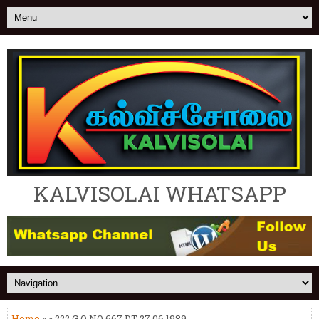
KALVISOLAI WHATSAPP
Home
» » 222.G.O NO 667 DT 27.06.1989