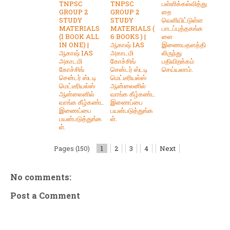
TNPSC
TNPSC
பள்ளிக்கல்வித்து
GROUP 2
GROUP 2
றை
STUDY
STUDY
வெளியிட்டுள்ள
MATERIALS
MATERIALS (
பாடப்புத்தகங்க
(1 BOOK ALL
6 BOOKS ) |
ளை
IN ONE) |
ஆகாஷ் IAS
இணையதளத்தி
ஆகாஷ் IAS
அகாடமி
லிருந்து
அகாடமி
கோச்சிங்
பதிவிறக்கம்
கோச்சிங்
சென்டர் ஸ்டடி
செய்யலாம்.
சென்டர் ஸ்டடி
மெட்டீரியல்ஸ்
மெட்டீரியல்ஸ்
ஆன்லைனில்
ஆன்லைனில்
வாங்க கீழ்கண்ட
வாங்க கீழ்கண்ட
இணைப்பை
இணைப்பை
பயன்படுத்துங்க
பயன்படுத்துங்க
ள்.
ள்.
Pages (150)
1
2
3
4
Next
No comments:
Post a Comment