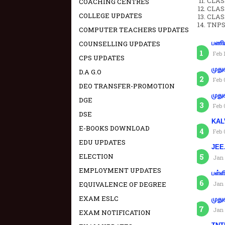
CLAS
COACHING CENTRES
CLAS
COLLEGE UPDATES
CLAS
TNPS
COMPUTER TEACHERS UPDATES
COUNSELLING UPDATES
பணிய
Feb 
CPS UPDATES
முது
D.A G.O
Feb 
DEO TRANSFER-PROMOTION
முது
DGE
Feb 
DSE
KAL
E-BOOKS DOWNLOAD
Feb 
EDU UPDATES
JEE.
ELECTION
Jan 
EMPLOYMENT UPDATES
பள்ள
EQUIVALENCE OF DEGREE
Jan 
EXAM ESLC
முது
Jan 
EXAM NOTIFICATION