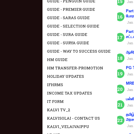
GUIDE - PENGUIN GUIDE
Jan 
GUIDE - PREMIER GUIDE
Part
போரா
GUIDE - SARAS GUIDE
Jan 
GUIDE - SELECTION GUIDE
Part
GUIDE - SURA GUIDE
சட்ட
GUIDE - SURYA GUIDE
Jan 
GUIDE - WAY TO SUCCESS GUIDE
ஆசிர
Jan 
HM GUIDE
HM TRANSFER-PROMOTION
PG T
Jan 
HOLIDAY UPDATES
MRB 
IFHRMS
Jan 
INCOME TAX UPDATES
பள்ள
IT FORM
Jan 
KALVI TV_2
தமிழ
KALVISOLAI - CONTACT US
அரச
Jan 
KALVI_VELAIVAIPPU