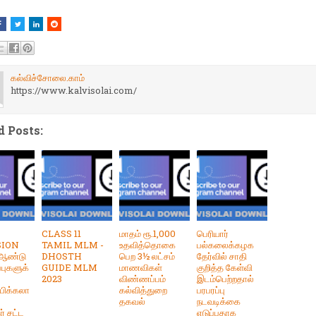
கல்விச்சோலை.காம்
https://www.kalvisolai.com/
d Posts:
CLASS 11
மாதம் ரூ.1,000
பெரியார்
SION
TAMIL MLM -
உதவித்தொகை
பல்கலைக்கழக
 ஆண்டு
DHOSTH
பெற 3½ லட்சம்
தேர்வில் சாதி
ப்புகளுக்
GUIDE MLM
மாணவிகள்
குறித்த கேள்வி
2023
விண்ணப்பம்
இடம்பெற்றதால்
பிக்கலா
கல்வித்துறை
பரபரப்பு
தகவல்
நடவடிக்கை
் சட்ட
எடுப்பதாக