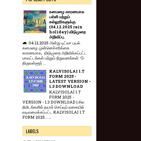
கனமழை காரணமாக
பள்ளி மற்றும்
கல்லூரிகளுக்கு
(04.12.2025 rain
holiday) விடுமுறை
அறிவிப்பு.
🌧️ 04.12.2025 அன்று டிட்வா புயல்
கனமழை முன்னெச்சரிக்கை
காரணமாக, விடுமுறை அறிவிக்கப்பட்ட
மாவட்டங்கள் மற்றும் நிறுவனங்கள்: 💦
திருவள்ளூர் ...
KALVISOLAI I.T
FORM 2025 -
LATEST VERSION -
1.3 DOWNLOAD
KALVISOLAI I.T
FORM 2025 -
VERSION - 1.3 DOWNLOAD | சில
நிமிடங்களில் தயார் செய்யும் வகையில்
வடிவமைக்கப்பட்ட KALVISOLAI I.T
FORM 2025.......
LABELS