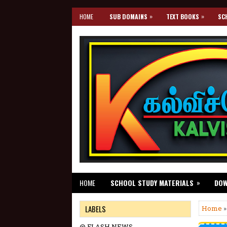
»
»
HOME
SUB DOMAINS
TEXT BOOKS
SC
»
HOME
SCHOOL STUDY MATERIALS
DO
LABELS
Home
»
@ FLASH NEWS