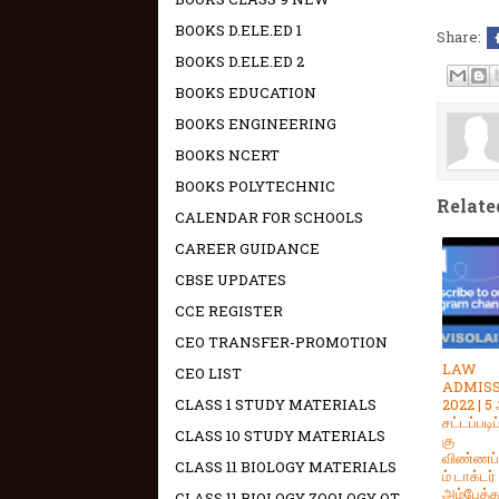
BOOKS D.ELE.ED 1
Share:
BOOKS D.ELE.ED 2
BOOKS EDUCATION
BOOKS ENGINEERING
BOOKS NCERT
BOOKS POLYTECHNIC
Relate
CALENDAR FOR SCHOOLS
CAREER GUIDANCE
CBSE UPDATES
CCE REGISTER
CEO TRANSFER-PROMOTION
LAW
CEO LIST
ADMIS
2022 | 5
CLASS 1 STUDY MATERIALS
சட்டப்படி
CLASS 10 STUDY MATERIALS
கு
விண்ணப்
CLASS 11 BIOLOGY MATERIALS
ம் டாக்டர்
அம்பேத்கர
CLASS 11 BIOLOGY ZOOLOGY OT -