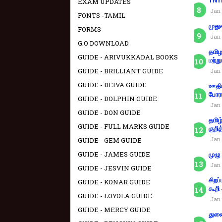
TNTE
EXAM UPDATES
Jan 
FONTS -TAMIL
முது
FORMS
Jan 
G.O DOWNLOAD
தமிழ
GUIDE - ARIVUKKADAL BOOKS
மற்று
GUIDE - BRILLIANT GUIDE
Jan 
GUIDE - DEIVA GUIDE
ஊதிய
போரா
GUIDE - DOLPHIN GUIDE
Jan 
GUIDE - DON GUIDE
தமிழ
GUIDE - FULL MARKS GUIDE
குறித
Jan 
GUIDE - GEM GUIDE
GUIDE - JAMES GUIDE
முழு
Jan 
GUIDE - JESVIN GUIDE
சிறப
GUIDE - KONAR GUIDE
கூறி
GUIDE - LOYOLA GUIDE
Jan 
GUIDE - MERCY GUIDE
துணை