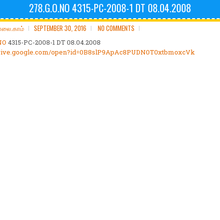
278.G.O.NO 4315-PC-2008-1 DT 08.04.2008
ோலை.காம்
SEPTEMBER 30, 2016
NO COMMENTS
NO
4315-PC-2008-1 DT 08.04.2008
/drive.google.com/open?id=0B8slP9ApAc8PUDN0T0xtbmoxcVk