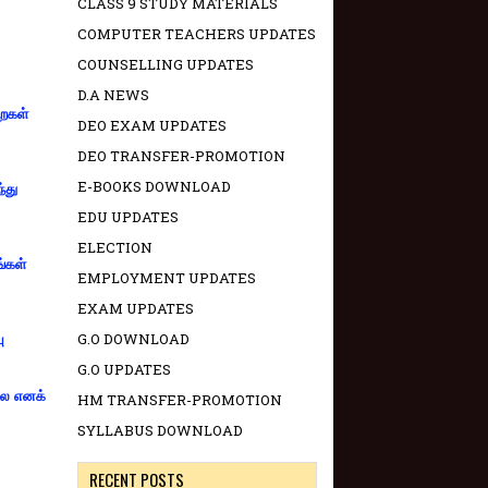
CLASS 9 STUDY MATERIALS
COMPUTER TEACHERS UPDATES
COUNSELLING UPDATES
D.A NEWS
றைகள்
DEO EXAM UPDATES
DEO TRANSFER-PROMOTION
E-BOOKS DOWNLOAD
்து
EDU UPDATES
ELECTION
ங்கள்
EMPLOYMENT UPDATES
EXAM UPDATES
G.O DOWNLOAD
ு
G.O UPDATES
்லை எனக்
HM TRANSFER-PROMOTION
SYLLABUS DOWNLOAD
RECENT POSTS