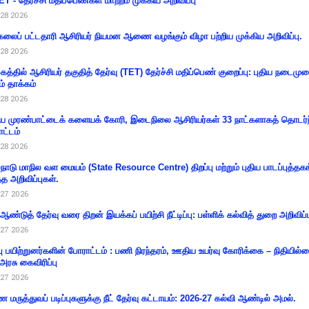
T - தேர்ச்சி மதிப்பெண்கள் மாற்றம் முக்கிய அறிவிப்பு
28 2026
கலைப் பட்டதாரி ஆசிரியர் நியமன ஆணை வழங்கும் விழா பற்றிய முக்கிய அறிவிப்பு.
28 2026
கத்தில் ஆசிரியர் தகுதித் தேர்வு (TET) தேர்ச்சி மதிப்பெண் குறைப்பு: புதிய நடைமு
ம் தாக்கம்
28 2026
 முரண்பாட்டைக் களையக் கோரி, இடைநிலை ஆசிரியர்கள் 33 நாட்களாகத் தொடர்ந
ட்டம்
28 2026
்நாடு மாநில வள மையம் (State Resource Centre) திறப்பு மற்றும் புதிய பாடப்புத்தக
்த அறிவிப்புகள்.
27 2026
 ஆண்டுத் தேர்வு வரை திறன் இயக்கப் பயிற்சி நீட்டிப்பு: பள்ளிக் கல்வித் துறை அறிவிப்ப
27 2026
்பு பயிற்றுனர்களின் போராட்டம் : பணி நிரந்தரம், ஊதிய உயர்வு கோரிக்கை – நிதியில
 அரசு கைவிரிப்பு
27 2026
 மருத்துவப் படிப்புகளுக்கு நீட் தேர்வு கட்டாயம்: 2026-27 கல்வி ஆண்டில் அமல்.