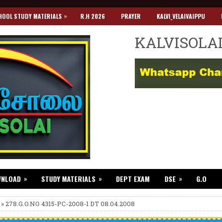
»
HOOL STUDY MATERIALS
R.H 2026
PRAYER
KALVI_VELAIVAIPPU
KALVISOLA
»
»
»
WNLOAD
STUDY MATERIALS
DEPT EXAM
DSE
G.O
 » 278.G.O.NO 4315-PC-2008-1 DT 08.04.2008