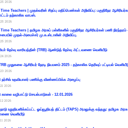
25 2026
 Time Teachers | முதல்வரின் சிறப்பு மதிப்பெண்கள் அறிவிப்பு: பகுதிநேர ஆசிரியர்க
ட்டம் தற்காலிக வாபஸ்.
25 2026
 Time Teachers | தமிழக அரசுப் பள்ளிகளில் பகுதிநேர ஆசிரியர்கள் பணி நிரந்தரம் 
சபையில் முதல்-அமைச்சர் மு.க.ஸ்டாலின் அறிவிப்பு.
25 2026
ியா் தோ்வு வாரியத்தின் (TRB) ஆண்டுத் தோ்வு அட்டவணை வெளியீடு
24 2026
RB முதுகலை ஆசிரியர் நேரடி நியமனம் 2025 - தற்காலிக தெரிவுப் பட்டியல் வெளியீட
23 2026
நர்சிங் உதவியாளர் பணிக்கு விண்ணப்பிக்க அழைப்பு
21 2026
ி காலை வழிபாட்டு செயல்பாடுகள் - 12.01.2026
12 2026
்நாடு உறுதியளிக்கப்பட்ட ஓய்வூதியத் திட்டம் (TAPS) அமலுக்கு வந்தது: தமிழக அரசு
ாணை வெளியீடு
11 2026