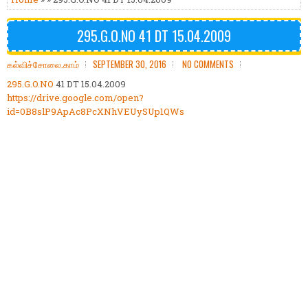
295.G.O.NO 41 DT 15.04.2009
கல்விச்சோலை.காம்
SEPTEMBER 30, 2016
NO COMMENTS
295.G.O.NO
41 DT 15.04.2009
https://drive.google.com/open?
id=0B8slP9ApAc8PcXNhVEUySUp1QWs