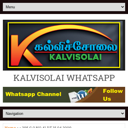
KALVISOLAI WHATSAPP
Home
» » 295.G.O.NO 41 DT 15.04.2009