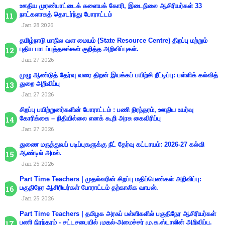
ஊதிய முரண்பாட்டைக் களையக் கோரி, இடைநிலை ஆசிரியர்கள் 33
நாட்களாகத் தொடர்ந்து போராட்டம்
Jan 28 2026
தமிழ்நாடு மாநில வள மையம் (State Resource Centre) திறப்பு மற்றும்
புதிய பாடப்புத்தகங்கள் குறித்த அறிவிப்புகள்.
Jan 27 2026
முழு ஆண்டுத் தேர்வு வரை திறன் இயக்கப் பயிற்சி நீட்டிப்பு: பள்ளிக் கல்வித்
துறை அறிவிப்பு
Jan 27 2026
சிறப்பு பயிற்றுனர்களின் போராட்டம் : பணி நிரந்தரம், ஊதிய உயர்வு
கோரிக்கை – நிதியில்லை எனக் கூறி அரசு கைவிரிப்பு
Jan 27 2026
துணை மருத்துவப் படிப்புகளுக்கு நீட் தேர்வு கட்டாயம்: 2026-27 கல்வி
ஆண்டில் அமல்.
Jan 25 2026
Part Time Teachers | முதல்வரின் சிறப்பு மதிப்பெண்கள் அறிவிப்பு:
பகுதிநேர ஆசிரியர்கள் போராட்டம் தற்காலிக வாபஸ்.
Jan 25 2026
Part Time Teachers | தமிழக அரசுப் பள்ளிகளில் பகுதிநேர ஆசிரியர்கள்
பணி நிரந்தரம் - சட்டசபையில் முதல்-அமைச்சர் மு.க.ஸ்டாலின் அறிவிப்பு.