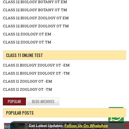
CLASS 12 BIOLOGY BOTANY OT EM
CLASS 12 BIOLOGY BOTANY OT TM
CLASS 12 BIOLOGY ZOOLOGY OT EM
CLASS 12 BIOLOGY ZOOLOGY OT TM
CLASS 12 ZOOLOGY OT EM
CLASS 12 ZOOLOGY OT TM
CLASS 11 ONLINE TEST
CLASS 11 BIOLOGY ZOOLOGY OT -EM
CLASS 11 BIOLOGY ZOOLOGY OT -TM
CLASS 11 ZOOLOGY OT -EM
CLASS 11 ZOOLOGY OT -TM
POPULAR
BLOG ARCHIVES
POPULAR POSTS
கனமழை காரணமாக பள்ளி மற்றும் கல்லூரிகளுக்கு
X
Get Latest Updates:
Follow Us On WhatsApp
(04.12.2025 rain holiday) விடுமுறை அறிவிப்பு.