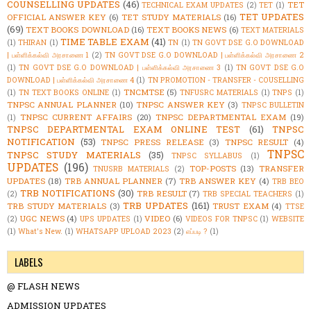
COUNSELLING UPDATES
(46)
TET
TECHNICAL EXAM UPDATES
(2)
TET
(1)
TET UPDATES
OFFICIAL ANSWER KEY
(6)
TET STUDY MATERIALS
(16)
(69)
TEXT BOOKS DOWNLOAD
(16)
TEXT BOOKS NEWS
(6)
TEXT MATERIALS
TIME TABLE EXAM
(41)
(1)
THIRAN
(1)
TN
(1)
TN GOVT DSE G.O DOWNLOAD
| பள்ளிக்கல்வி அரசாணை 1
(2)
TN GOVT DSE G.O DOWNLOAD | பள்ளிக்கல்வி அரசாணை 2
(1)
TN GOVT DSE G.O DOWNLOAD | பள்ளிக்கல்வி அரசாணை 3
(1)
TN GOVT DSE G.O
DOWNLOAD | பள்ளிக்கல்வி அரசாணை 4
(1)
TN PROMOTION - TRANSFER - COUSELLING
TNCMTSE
(5)
(1)
TN TEXT BOOKS ONLINE
(1)
TNFUSRC MATERIALS
(1)
TNPS
(1)
TNPSC ANNUAL PLANNER
(10)
TNPSC ANSWER KEY
(3)
TNPSC BULLETIN
TNPSC CURRENT AFFAIRS
(20)
TNPSC DEPARTMENTAL EXAM
(19)
(1)
TNPSC DEPARTMENTAL EXAM ONLINE TEST
(61)
TNPSC
NOTIFICATION
(53)
TNPSC PRESS RELEASE
(3)
TNPSC RESULT
(4)
TNPSC
TNPSC STUDY MATERIALS
(35)
TNPSC SYLLABUS
(1)
UPDATES
(196)
TOP-POSTS
(13)
TRANSFER
TNUSRB MATERIALS
(2)
UPDATES
(18)
TRB ANNUAL PLANNER
(7)
TRB ANSWER KEY
(4)
TRB BEO
TRB NOTIFICATIONS
(30)
TRB RESULT
(7)
(2)
TRB SPECIAL TEACHERS
(1)
TRB UPDATES
(161)
TRB STUDY MATERIALS
(3)
TRUST EXAM
(4)
TTSE
UGC NEWS
(4)
VIDEO
(6)
(2)
UPS UPDATES
(1)
VIDEOS FOR TNPSC
(1)
WEBSITE
(1)
What's New.
(1)
WHATSAPP UPLOAD 2023
(2)
எப்படி ?
(1)
LABELS
@ FLASH NEWS
ADMISSION UPDATES