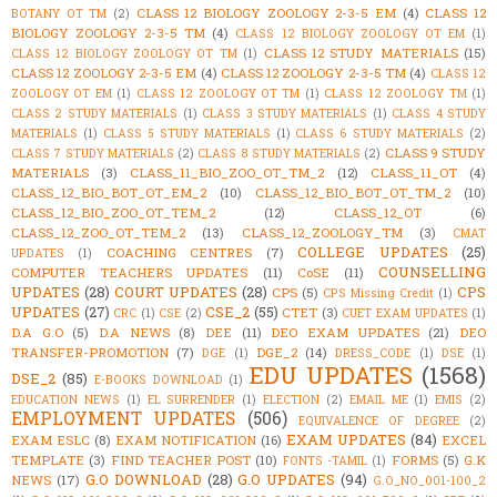
CLASS 12 BIOLOGY ZOOLOGY 2-3-5 EM
(4)
CLASS 12
BOTANY OT TM
(2)
BIOLOGY ZOOLOGY 2-3-5 TM
(4)
CLASS 12 BIOLOGY ZOOLOGY OT EM
(1)
CLASS 12 STUDY MATERIALS
(15)
CLASS 12 BIOLOGY ZOOLOGY OT TM
(1)
CLASS 12 ZOOLOGY 2-3-5 EM
(4)
CLASS 12 ZOOLOGY 2-3-5 TM
(4)
CLASS 12
ZOOLOGY OT EM
(1)
CLASS 12 ZOOLOGY OT TM
(1)
CLASS 12 ZOOLOGY TM
(1)
CLASS 2 STUDY MATERIALS
(1)
CLASS 3 STUDY MATERIALS
(1)
CLASS 4 STUDY
MATERIALS
(1)
CLASS 5 STUDY MATERIALS
(1)
CLASS 6 STUDY MATERIALS
(2)
CLASS 9 STUDY
CLASS 7 STUDY MATERIALS
(2)
CLASS 8 STUDY MATERIALS
(2)
MATERIALS
(3)
CLASS_11_BIO_ZOO_OT_TM_2
(12)
CLASS_11_OT
(4)
CLASS_12_BIO_BOT_OT_EM_2
(10)
CLASS_12_BIO_BOT_OT_TM_2
(10)
CLASS_12_BIO_ZOO_OT_TEM_2
(12)
CLASS_12_OT
(6)
CLASS_12_ZOO_OT_TEM_2
(13)
CLASS_12_ZOOLOGY_TM
(3)
CMAT
COLLEGE UPDATES
(25)
COACHING CENTRES
(7)
UPDATES
(1)
COUNSELLING
COMPUTER TEACHERS UPDATES
(11)
CoSE
(11)
UPDATES
(28)
COURT UPDATES
(28)
CPS
CPS
(5)
CPS Missing Credit
(1)
UPDATES
(27)
CSE_2
(55)
CTET
(3)
CRC
(1)
CSE
(2)
CUET EXAM UPDATES
(1)
D.A G.O
(5)
D.A NEWS
(8)
DEE
(11)
DEO EXAM UPDATES
(21)
DEO
TRANSFER-PROMOTION
(7)
DGE_2
(14)
DGE
(1)
DRESS_CODE
(1)
DSE
(1)
EDU UPDATES
(1568)
DSE_2
(85)
E-BOOKS DOWNLOAD
(1)
EDUCATION NEWS
(1)
EL SURRENDER
(1)
ELECTION
(2)
EMAIL ME
(1)
EMIS
(2)
EMPLOYMENT UPDATES
(506)
EQUIVALENCE OF DEGREE
(2)
EXAM UPDATES
(84)
EXAM ESLC
(8)
EXAM NOTIFICATION
(16)
EXCEL
TEMPLATE
(3)
FIND TEACHER POST
(10)
FORMS
(5)
G.K
FONTS -TAMIL
(1)
G.O DOWNLOAD
(28)
G.O UPDATES
(94)
NEWS
(17)
G.O_NO_001-100_2