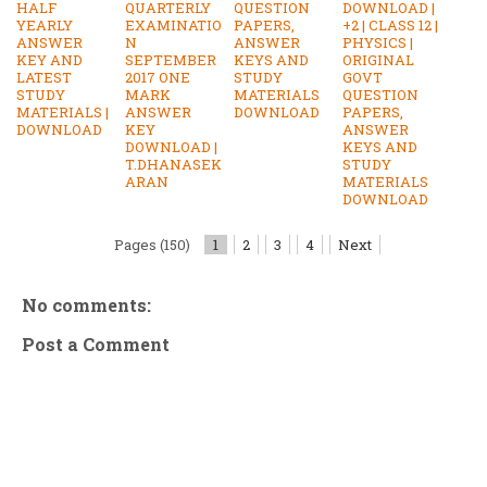
HALF
QUARTERLY
QUESTION
DOWNLOAD |
YEARLY
EXAMINATIO
PAPERS,
+2 | CLASS 12 |
ANSWER
N
ANSWER
PHYSICS |
KEY AND
SEPTEMBER
KEYS AND
ORIGINAL
LATEST
2017 ONE
STUDY
GOVT
STUDY
MARK
MATERIALS
QUESTION
MATERIALS |
ANSWER
DOWNLOAD
PAPERS,
DOWNLOAD
KEY
ANSWER
DOWNLOAD |
KEYS AND
T.DHANASEK
STUDY
ARAN
MATERIALS
DOWNLOAD
Pages (150)
1
2
3
4
Next
No comments:
Post a Comment