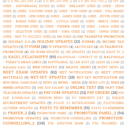
(1)
G.O_NO_101-200_2
(2)
G.O_NO_201-300_2
(1)
G.O_NO_601-700_2
(1)
GPF
(2)
GUIDE - ARIVUKKADAL BOOKS
(1)
GUIDE - BRILLIANT GUIDE
(1)
GUIDE - DEIVA
GUIDE
(1)
GUIDE - DOLPHIN GUIDE
(1)
GUIDE - DON GUIDE
(1)
GUIDE - FULL MARKS
GUIDE
(1)
GUIDE - GEM GUIDE
(1)
GUIDE - JAMES GUIDE
(1)
GUIDE - JESVIN GUIDE
(1)
GUIDE - KONAR GUIDE
(1)
GUIDE - LOYOLA GUIDE
(1)
GUIDE - MERCY GUIDE
(1)
GUIDE - PENGUIN GUIDE
(1)
GUIDE - PREMIER GUIDE
(1)
GUIDE - SARAS GUIDE
(1)
GUIDE - SELECTION GUIDE
(1)
GUIDE - SURA GUIDE
(1)
GUIDE - SURYA GUIDE
(1)
HM TRANSFER-PROMOTION
GUIDE - WAY TO SUCCESS GUIDE
(1)
HM GUIDE
(1)
HOLIDAY UPDATES
(23)
(6)
HOLIDAY G.O
(5)
IFHRMS
(3)
INCOME TAX
IT FORM
(26)
UPDATES
(3)
IT UPDATES
(4)
JACTO GEO
(4)
JD TRANSFER-
PROMOTION
(4)
JEE NCHM UPDATES
(1)
JEE UPDATES
(2)
KALVI
(1)
KALVI TV_2
KALVI_VELAIVAIPPU
(89)
KALVISOLAI
(2)
KALVISOLAI - CONTACT US
(1)
- TODAY'S HEAD LINES
(3)
KAVITHAIKAL
(1)
LAB ASST
(2)
LEAVE
(1)
LOAN
(1)
MRB UPDATES
(13)
NAATIL INDRU
(3)
maternity leave
(1)
NCERT NEWS
(2)
NEET EXAM UPDATES
(82)
NEET STUDY
NEET NOTIFICATIONS
(1)
NET-SET UPDATES
(28)
MATERIALS
(9)
NET-SET NOTIFICATION
(11)
NEWS - INDIA
(13)
NHIS
(3)
NEW INDIA SAMACHAR
(1)
NEWS
(1)
NEWS LIVE
(1)
ONLINE TEST
(53)
NMMS UPDATES
(3)
PART TIME
ONE DAY SALARY
(1)
PAY COM UPDATES
(32)
PAY ORDERS
(28)
TEACHERS UPDATES
(6)
PAY
POLICE
SLIP DOWNLOAD
(1)
PENSION NEWS
(2)
PG SENIORITY LIST
(1)
RECRUITMENT UPDATES
(9)
POLICE S.I NOTIFICATIONS
(2)
POLYTECHNIC
POSTS TO REMEMBER
(55)
LECTURER UPDATES
(2)
POSTS-TO-REMEMBER
PRAYER_2
(141)
PROMOTION PANEL_2
(94)
(1)
PROMOTION PANEL
(2)
PROMOTION-
PROMOTION UPDATES
(16)
PROMOTION-COUNSELLING
(1)
COUNSELLING_2
(138)
PTA QUESTION BANK
(1)
PTA TEACHERS
(2)