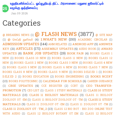
உறுதியளிக்கப்பட்ட ஓய்வூதியத் திட்ட அரசாணை: மதுரை ஐகோர்ட்டில்
வழக்கு ஒத்திவைப்பு
Jan 09 2026
Categories
@ FLASH NEWS
(3877)
@ BREAKING NEWS
(1)
@ SITE MAP
1.WHAT'S NEW
(150)
@ செய்தி துளிகள்
(4)
(1)
ACADEMIC CIRCULAR
(1)
ADMISSION UPDATES
(144)
ANDROID APP
(5)
ANSWER
AHM RELATED
(1)
ARTICLES
(171)
KEY
(21)
ASSEMBLY UPDATES
(6)
AWARD
AUDIO BOOK
(1)
BANK JOB UPDATES
(29)
UPDATES
(8)
BOOK FAIR
(4)
BOOKS CLASS 1
NEW
(1)
BOOKS CLASS 10 NEW
(1)
BOOKS CLASS 11 NEW
(1)
BOOKS CLASS 12
NEW
(1)
BOOKS CLASS 2 NEW
(1)
BOOKS CLASS 3 NEW
(1)
BOOKS CLASS 4 NEW
(1)
BOOKS CLASS 5 NEW
(1)
BOOKS CLASS 6 NEW
(1)
BOOKS CLASS 7 NEW
(1)
BOOKS CLASS 8 NEW
(1)
BOOKS CLASS 9 NEW
(1)
BOOKS D.ELE.ED 1
(1)
BOOKS
BOOKS NCERT
D.ELE.ED 2
(1)
BOOKS EDUCATION
(2)
BOOKS ENGINEERING
(2)
(13)
CALENDAR FOR SCHOOLS
(6)
BOOKS POLYTECHNIC
(1)
CAREER GUIDANCE
CBSE UPDATES
(4)
CEO TRANSFER-
(1)
CCE REGISTER
(2)
CCRT
(1)
PROMOTION
(7)
CLASS 10 STUDY
CEO LIST
(1)
CLASS 1 STUDY MATERIALS
(1)
MATERIALS
(13)
CLASS 11 BIOLOGY MATERIALS
(3)
CLASS 11 BIOLOGY
CLASS 11 STUDY
ZOOLOGY OT -EM
(1)
CLASS 11 BIOLOGY ZOOLOGY OT -TM
(1)
MATERIALS
(9)
CLASS 11 ZOOLOGY OT -EM
(1)
CLASS 11 ZOOLOGY OT -TM
(1)
CLASS 11 ZOOLOGY OT -TM_2
(13)
CLASS 12 BIO BOT - BIO ZOO ONLINE TEST
WITH AUDIO
(1)
CLASS 12 BIOLOGY BOTANY OT EM
(1)
CLASS 12 BIOLOGY