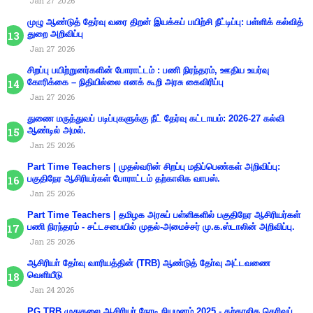
Jan 27 2026
முழு ஆண்டுத் தேர்வு வரை திறன் இயக்கப் பயிற்சி நீட்டிப்பு: பள்ளிக் கல்வித்
துறை அறிவிப்பு
Jan 27 2026
சிறப்பு பயிற்றுனர்களின் போராட்டம் : பணி நிரந்தரம், ஊதிய உயர்வு
கோரிக்கை – நிதியில்லை எனக் கூறி அரசு கைவிரிப்பு
Jan 27 2026
துணை மருத்துவப் படிப்புகளுக்கு நீட் தேர்வு கட்டாயம்: 2026-27 கல்வி
ஆண்டில் அமல்.
Jan 25 2026
Part Time Teachers | முதல்வரின் சிறப்பு மதிப்பெண்கள் அறிவிப்பு:
பகுதிநேர ஆசிரியர்கள் போராட்டம் தற்காலிக வாபஸ்.
Jan 25 2026
Part Time Teachers | தமிழக அரசுப் பள்ளிகளில் பகுதிநேர ஆசிரியர்கள்
பணி நிரந்தரம் - சட்டசபையில் முதல்-அமைச்சர் மு.க.ஸ்டாலின் அறிவிப்பு.
Jan 25 2026
ஆசிரியா் தோ்வு வாரியத்தின் (TRB) ஆண்டுத் தோ்வு அட்டவணை
வெளியீடு
Jan 24 2026
PG TRB முதுகலை ஆசிரியர் நேரடி நியமனம் 2025 - தற்காலிக தெரிவுப்