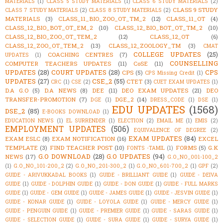
MATERIALS
(1)
CLASS 5 STUDY MATERIALS
(1)
CLASS 6 STUDY MATERIALS
(2)
CLASS 9 STUDY
CLASS 7 STUDY MATERIALS
(2)
CLASS 8 STUDY MATERIALS
(2)
MATERIALS
(3)
CLASS_11_BIO_ZOO_OT_TM_2
(12)
CLASS_11_OT
(4)
CLASS_12_BIO_BOT_OT_EM_2
(10)
CLASS_12_BIO_BOT_OT_TM_2
(10)
CLASS_12_BIO_ZOO_OT_TEM_2
(12)
CLASS_12_OT
(6)
CLASS_12_ZOO_OT_TEM_2
(13)
CLASS_12_ZOOLOGY_TM
(3)
CMAT
COLLEGE UPDATES
(25)
COACHING CENTRES
(7)
UPDATES
(1)
COUNSELLING
COMPUTER TEACHERS UPDATES
(11)
CoSE
(11)
UPDATES
(28)
COURT UPDATES
(28)
CPS
CPS
(5)
CPS Missing Credit
(1)
UPDATES
(27)
CSE_2
(55)
CTET
(3)
CRC
(1)
CSE
(2)
CUET EXAM UPDATES
(1)
D.A G.O
(5)
D.A NEWS
(8)
DEE
(11)
DEO EXAM UPDATES
(21)
DEO
TRANSFER-PROMOTION
(7)
DGE_2
(14)
DGE
(1)
DRESS_CODE
(1)
DSE
(1)
EDU UPDATES
(1568)
DSE_2
(85)
E-BOOKS DOWNLOAD
(1)
EDUCATION NEWS
(1)
EL SURRENDER
(1)
ELECTION
(2)
EMAIL ME
(1)
EMIS
(2)
EMPLOYMENT UPDATES
(506)
EQUIVALENCE OF DEGREE
(2)
EXAM UPDATES
(84)
EXAM ESLC
(8)
EXAM NOTIFICATION
(16)
EXCEL
TEMPLATE
(3)
FIND TEACHER POST
(10)
FORMS
(5)
G.K
FONTS -TAMIL
(1)
G.O DOWNLOAD
(28)
G.O UPDATES
(94)
NEWS
(17)
G.O_NO_001-100_2
(1)
G.O_NO_101-200_2
(2)
G.O_NO_201-300_2
(1)
G.O_NO_601-700_2
(1)
GPF
(2)
GUIDE - ARIVUKKADAL BOOKS
(1)
GUIDE - BRILLIANT GUIDE
(1)
GUIDE - DEIVA
GUIDE
(1)
GUIDE - DOLPHIN GUIDE
(1)
GUIDE - DON GUIDE
(1)
GUIDE - FULL MARKS
GUIDE
(1)
GUIDE - GEM GUIDE
(1)
GUIDE - JAMES GUIDE
(1)
GUIDE - JESVIN GUIDE
(1)
GUIDE - KONAR GUIDE
(1)
GUIDE - LOYOLA GUIDE
(1)
GUIDE - MERCY GUIDE
(1)
GUIDE - PENGUIN GUIDE
(1)
GUIDE - PREMIER GUIDE
(1)
GUIDE - SARAS GUIDE
(1)
GUIDE - SELECTION GUIDE
(1)
GUIDE - SURA GUIDE
(1)
GUIDE - SURYA GUIDE
(1)