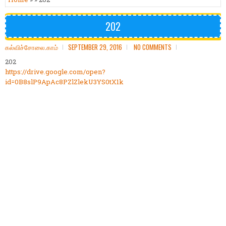
202
கல்விச்சோலை.காம்
SEPTEMBER 29, 2016
NO COMMENTS
202
https://drive.google.com/open?
id=0B8slP9ApAc8PZlZlekU3YS0tX1k