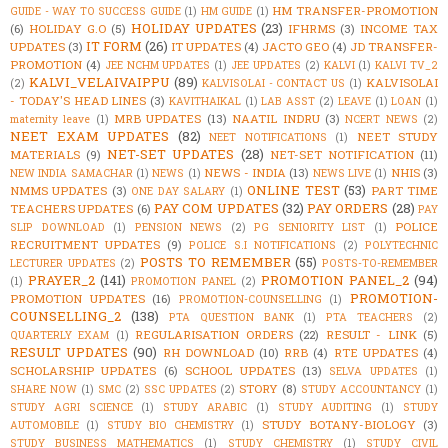
HM TRANSFER-PROMOTION
GUIDE - WAY TO SUCCESS GUIDE
(1)
HM GUIDE
(1)
HOLIDAY UPDATES
(23)
(6)
HOLIDAY G.O
(5)
IFHRMS
(3)
INCOME TAX
IT FORM
(26)
UPDATES
(3)
IT UPDATES
(4)
JACTO GEO
(4)
JD TRANSFER-
PROMOTION
(4)
JEE NCHM UPDATES
(1)
JEE UPDATES
(2)
KALVI
(1)
KALVI TV_2
KALVI_VELAIVAIPPU
(89)
KALVISOLAI
(2)
KALVISOLAI - CONTACT US
(1)
- TODAY'S HEAD LINES
(3)
KAVITHAIKAL
(1)
LAB ASST
(2)
LEAVE
(1)
LOAN
(1)
MRB UPDATES
(13)
NAATIL INDRU
(3)
maternity leave
(1)
NCERT NEWS
(2)
NEET EXAM UPDATES
(82)
NEET STUDY
NEET NOTIFICATIONS
(1)
NET-SET UPDATES
(28)
MATERIALS
(9)
NET-SET NOTIFICATION
(11)
NEWS - INDIA
(13)
NHIS
(3)
NEW INDIA SAMACHAR
(1)
NEWS
(1)
NEWS LIVE
(1)
ONLINE TEST
(53)
NMMS UPDATES
(3)
PART TIME
ONE DAY SALARY
(1)
PAY COM UPDATES
(32)
PAY ORDERS
(28)
TEACHERS UPDATES
(6)
PAY
POLICE
SLIP DOWNLOAD
(1)
PENSION NEWS
(2)
PG SENIORITY LIST
(1)
RECRUITMENT UPDATES
(9)
POLICE S.I NOTIFICATIONS
(2)
POLYTECHNIC
POSTS TO REMEMBER
(55)
LECTURER UPDATES
(2)
POSTS-TO-REMEMBER
PRAYER_2
(141)
PROMOTION PANEL_2
(94)
(1)
PROMOTION PANEL
(2)
PROMOTION-
PROMOTION UPDATES
(16)
PROMOTION-COUNSELLING
(1)
COUNSELLING_2
(138)
PTA QUESTION BANK
(1)
PTA TEACHERS
(2)
REGULARISATION ORDERS
(22)
RESULT - LINK
(5)
QUARTERLY EXAM
(1)
RESULT UPDATES
(90)
RH DOWNLOAD
(10)
RRB
(4)
RTE UPDATES
(4)
SCHOLARSHIP UPDATES
(6)
SCHOOL UPDATES
(13)
SELVA UPDATES
(1)
STORY
(8)
SHARE NOW
(1)
SMC
(2)
SSC UPDATES
(2)
STUDY ACCOUNTANCY
(1)
STUDY AGRI SCIENCE
(1)
STUDY ARABIC
(1)
STUDY AUDITING
(1)
STUDY
STUDY BOTANY-BIOLOGY
(3)
AUTOMOBILE
(1)
STUDY BIO CHEMISTRY
(1)
STUDY BUSINESS MATHEMATICS
(1)
STUDY CHEMISTRY
(1)
STUDY CIVIL