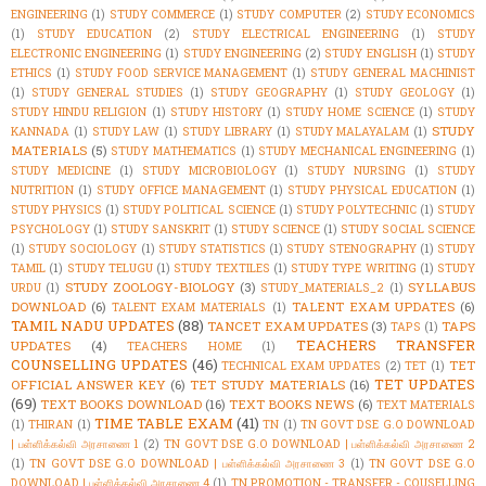
ENGINEERING
(1)
STUDY COMMERCE
(1)
STUDY COMPUTER
(2)
STUDY ECONOMICS
(1)
STUDY EDUCATION
(2)
STUDY ELECTRICAL ENGINEERING
(1)
STUDY
ELECTRONIC ENGINEERING
(1)
STUDY ENGINEERING
(2)
STUDY ENGLISH
(1)
STUDY
ETHICS
(1)
STUDY FOOD SERVICE MANAGEMENT
(1)
STUDY GENERAL MACHINIST
(1)
STUDY GENERAL STUDIES
(1)
STUDY GEOGRAPHY
(1)
STUDY GEOLOGY
(1)
STUDY HINDU RELIGION
(1)
STUDY HISTORY
(1)
STUDY HOME SCIENCE
(1)
STUDY
STUDY
KANNADA
(1)
STUDY LAW
(1)
STUDY LIBRARY
(1)
STUDY MALAYALAM
(1)
MATERIALS
(5)
STUDY MATHEMATICS
(1)
STUDY MECHANICAL ENGINEERING
(1)
STUDY MEDICINE
(1)
STUDY MICROBIOLOGY
(1)
STUDY NURSING
(1)
STUDY
NUTRITION
(1)
STUDY OFFICE MANAGEMENT
(1)
STUDY PHYSICAL EDUCATION
(1)
STUDY PHYSICS
(1)
STUDY POLITICAL SCIENCE
(1)
STUDY POLYTECHNIC
(1)
STUDY
PSYCHOLOGY
(1)
STUDY SANSKRIT
(1)
STUDY SCIENCE
(1)
STUDY SOCIAL SCIENCE
(1)
STUDY SOCIOLOGY
(1)
STUDY STATISTICS
(1)
STUDY STENOGRAPHY
(1)
STUDY
TAMIL
(1)
STUDY TELUGU
(1)
STUDY TEXTILES
(1)
STUDY TYPE WRITING
(1)
STUDY
STUDY ZOOLOGY-BIOLOGY
(3)
SYLLABUS
URDU
(1)
STUDY_MATERIALS_2
(1)
DOWNLOAD
(6)
TALENT EXAM UPDATES
(6)
TALENT EXAM MATERIALS
(1)
TAMIL NADU UPDATES
(88)
TANCET EXAM UPDATES
(3)
TAPS
TAPS
(1)
TEACHERS TRANSFER
UPDATES
(4)
TEACHERS HOME
(1)
COUNSELLING UPDATES
(46)
TET
TECHNICAL EXAM UPDATES
(2)
TET
(1)
TET UPDATES
OFFICIAL ANSWER KEY
(6)
TET STUDY MATERIALS
(16)
(69)
TEXT BOOKS DOWNLOAD
(16)
TEXT BOOKS NEWS
(6)
TEXT MATERIALS
TIME TABLE EXAM
(41)
(1)
THIRAN
(1)
TN
(1)
TN GOVT DSE G.O DOWNLOAD
| பள்ளிக்கல்வி அரசாணை 1
(2)
TN GOVT DSE G.O DOWNLOAD | பள்ளிக்கல்வி அரசாணை 2
(1)
TN GOVT DSE G.O DOWNLOAD | பள்ளிக்கல்வி அரசாணை 3
(1)
TN GOVT DSE G.O
DOWNLOAD | பள்ளிக்கல்வி அரசாணை 4
(1)
TN PROMOTION - TRANSFER - COUSELLING