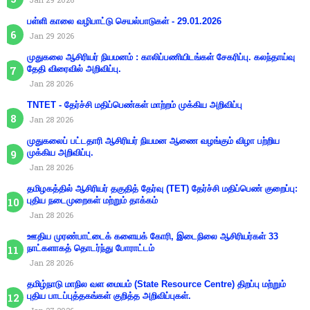
பள்ளி காலை வழிபாட்டு செயல்பாடுகள் - 29.01.2026
Jan 29 2026
முதுகலை ஆசிரியர் நியமனம் : காலிப்பணியிடங்கள் சேகரிப்பு. கலந்தாய்வு
தேதி விரைவில் அறிவிப்பு.
Jan 28 2026
TNTET - தேர்ச்சி மதிப்பெண்கள் மாற்றம் முக்கிய அறிவிப்பு
Jan 28 2026
முதுகலைப் பட்டதாரி ஆசிரியர் நியமன ஆணை வழங்கும் விழா பற்றிய
முக்கிய அறிவிப்பு.
Jan 28 2026
தமிழகத்தில் ஆசிரியர் தகுதித் தேர்வு (TET) தேர்ச்சி மதிப்பெண் குறைப்பு:
புதிய நடைமுறைகள் மற்றும் தாக்கம்
Jan 28 2026
ஊதிய முரண்பாட்டைக் களையக் கோரி, இடைநிலை ஆசிரியர்கள் 33
நாட்களாகத் தொடர்ந்து போராட்டம்
Jan 28 2026
தமிழ்நாடு மாநில வள மையம் (State Resource Centre) திறப்பு மற்றும்
புதிய பாடப்புத்தகங்கள் குறித்த அறிவிப்புகள்.