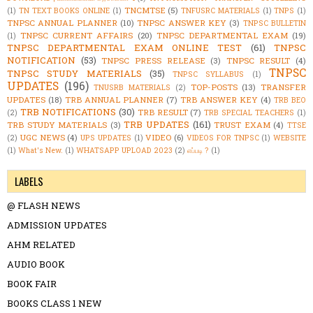
TNCMTSE
(5)
(1)
TN TEXT BOOKS ONLINE
(1)
TNFUSRC MATERIALS
(1)
TNPS
(1)
TNPSC ANNUAL PLANNER
(10)
TNPSC ANSWER KEY
(3)
TNPSC BULLETIN
TNPSC CURRENT AFFAIRS
(20)
TNPSC DEPARTMENTAL EXAM
(19)
(1)
TNPSC DEPARTMENTAL EXAM ONLINE TEST
(61)
TNPSC
NOTIFICATION
(53)
TNPSC PRESS RELEASE
(3)
TNPSC RESULT
(4)
TNPSC
TNPSC STUDY MATERIALS
(35)
TNPSC SYLLABUS
(1)
UPDATES
(196)
TOP-POSTS
(13)
TRANSFER
TNUSRB MATERIALS
(2)
UPDATES
(18)
TRB ANNUAL PLANNER
(7)
TRB ANSWER KEY
(4)
TRB BEO
TRB NOTIFICATIONS
(30)
TRB RESULT
(7)
(2)
TRB SPECIAL TEACHERS
(1)
TRB UPDATES
(161)
TRB STUDY MATERIALS
(3)
TRUST EXAM
(4)
TTSE
UGC NEWS
(4)
VIDEO
(6)
(2)
UPS UPDATES
(1)
VIDEOS FOR TNPSC
(1)
WEBSITE
(1)
What's New.
(1)
WHATSAPP UPLOAD 2023
(2)
எப்படி ?
(1)
LABELS
@ FLASH NEWS
ADMISSION UPDATES
AHM RELATED
AUDIO BOOK
BOOK FAIR
BOOKS CLASS 1 NEW