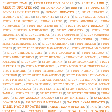
REGULARISATION ORDERS
(22)
RESULT - LINK
(5)
QUARTERLY EXAM
(1)
RESULT UPDATES
(90)
RH DOWNLOAD
(10)
RRB
(4)
RTE UPDATES
(4)
SCHOLARSHIP UPDATES
(6)
SCHOOL UPDATES
(13)
SELVA UPDATES
(1)
STORY
(8)
SHARE NOW
(1)
SMC
(2)
SSC UPDATES
(2)
STUDY ACCOUNTANCY
(1)
STUDY AGRI SCIENCE
(1)
STUDY ARABIC
(1)
STUDY AUDITING
(1)
STUDY
STUDY BOTANY-BIOLOGY
(3)
AUTOMOBILE
(1)
STUDY BIO CHEMISTRY
(1)
STUDY BUSINESS MATHEMATICS
(1)
STUDY CHEMISTRY
(1)
STUDY CIVIL
ENGINEERING
(1)
STUDY COMMERCE
(1)
STUDY COMPUTER
(2)
STUDY ECONOMICS
(1)
STUDY EDUCATION
(2)
STUDY ELECTRICAL ENGINEERING
(1)
STUDY
ELECTRONIC ENGINEERING
(1)
STUDY ENGINEERING
(2)
STUDY ENGLISH
(1)
STUDY
ETHICS
(1)
STUDY FOOD SERVICE MANAGEMENT
(1)
STUDY GENERAL MACHINIST
(1)
STUDY GENERAL STUDIES
(1)
STUDY GEOGRAPHY
(1)
STUDY GEOLOGY
(1)
STUDY HINDU RELIGION
(1)
STUDY HISTORY
(1)
STUDY HOME SCIENCE
(1)
STUDY
STUDY
KANNADA
(1)
STUDY LAW
(1)
STUDY LIBRARY
(1)
STUDY MALAYALAM
(1)
MATERIALS
(5)
STUDY MATHEMATICS
(1)
STUDY MECHANICAL ENGINEERING
(1)
STUDY MEDICINE
(1)
STUDY MICROBIOLOGY
(1)
STUDY NURSING
(1)
STUDY
NUTRITION
(1)
STUDY OFFICE MANAGEMENT
(1)
STUDY PHYSICAL EDUCATION
(1)
STUDY PHYSICS
(1)
STUDY POLITICAL SCIENCE
(1)
STUDY POLYTECHNIC
(1)
STUDY
PSYCHOLOGY
(1)
STUDY SANSKRIT
(1)
STUDY SCIENCE
(1)
STUDY SOCIAL SCIENCE
(1)
STUDY SOCIOLOGY
(1)
STUDY STATISTICS
(1)
STUDY STENOGRAPHY
(1)
STUDY
TAMIL
(1)
STUDY TELUGU
(1)
STUDY TEXTILES
(1)
STUDY TYPE WRITING
(1)
STUDY
STUDY ZOOLOGY-BIOLOGY
(3)
SYLLABUS
URDU
(1)
STUDY_MATERIALS_2
(1)
DOWNLOAD
(6)
TALENT EXAM UPDATES
(6)
TALENT EXAM MATERIALS
(1)
TAMIL NADU UPDATES
(88)
TANCET EXAM UPDATES
(3)
TAPS
TAPS
(1)
TEACHERS TRANSFER
UPDATES
(4)
TEACHERS HOME
(1)