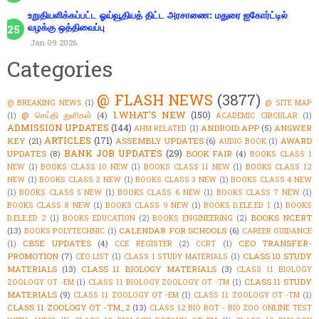
உறுதியளிக்கப்பட்ட ஓய்வூதியத் திட்ட அரசாணை: மதுரை ஐகோர்ட்டில்
வழக்கு ஒத்திவைப்பு
Jan 09 2026
Categories
@ FLASH NEWS
(3877)
@ BREAKING NEWS
(1)
@ SITE MAP
1.WHAT'S NEW
(150)
@ செய்தி துளிகள்
(4)
(1)
ACADEMIC CIRCULAR
(1)
ADMISSION UPDATES
(144)
ANDROID APP
(5)
ANSWER
AHM RELATED
(1)
ARTICLES
(171)
KEY
(21)
ASSEMBLY UPDATES
(6)
AWARD
AUDIO BOOK
(1)
BANK JOB UPDATES
(29)
UPDATES
(8)
BOOK FAIR
(4)
BOOKS CLASS 1
NEW
(1)
BOOKS CLASS 10 NEW
(1)
BOOKS CLASS 11 NEW
(1)
BOOKS CLASS 12
NEW
(1)
BOOKS CLASS 2 NEW
(1)
BOOKS CLASS 3 NEW
(1)
BOOKS CLASS 4 NEW
(1)
BOOKS CLASS 5 NEW
(1)
BOOKS CLASS 6 NEW
(1)
BOOKS CLASS 7 NEW
(1)
BOOKS CLASS 8 NEW
(1)
BOOKS CLASS 9 NEW
(1)
BOOKS D.ELE.ED 1
(1)
BOOKS
BOOKS NCERT
D.ELE.ED 2
(1)
BOOKS EDUCATION
(2)
BOOKS ENGINEERING
(2)
(13)
CALENDAR FOR SCHOOLS
(6)
BOOKS POLYTECHNIC
(1)
CAREER GUIDANCE
CBSE UPDATES
(4)
CEO TRANSFER-
(1)
CCE REGISTER
(2)
CCRT
(1)
PROMOTION
(7)
CLASS 10 STUDY
CEO LIST
(1)
CLASS 1 STUDY MATERIALS
(1)
MATERIALS
(13)
CLASS 11 BIOLOGY MATERIALS
(3)
CLASS 11 BIOLOGY
CLASS 11 STUDY
ZOOLOGY OT -EM
(1)
CLASS 11 BIOLOGY ZOOLOGY OT -TM
(1)
MATERIALS
(9)
CLASS 11 ZOOLOGY OT -EM
(1)
CLASS 11 ZOOLOGY OT -TM
(1)
CLASS 11 ZOOLOGY OT -TM_2
(13)
CLASS 12 BIO BOT - BIO ZOO ONLINE TEST