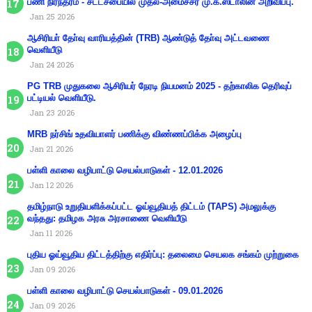
பணி நிரந்தரம் - சட்டசபையில் முதல்-அமைச்சர் மு.க.ஸ்டாலின் அறிவிப்பு.
Jan 25 2026
ஆசிரியா் தோ்வு வாரியத்தின் (TRB) ஆண்டுத் தோ்வு அட்டவணை
வெளியீடு
Jan 24 2026
PG TRB முதுகலை ஆசிரியர் நேரடி நியமனம் 2025 - தற்காலிக தெரிவுப்
பட்டியல் வெளியீடு.
Jan 23 2026
MRB நர்சிங் உதவியாளர் பணிக்கு விண்ணப்பிக்க அழைப்பு
Jan 21 2026
பள்ளி காலை வழிபாட்டு செயல்பாடுகள் - 12.01.2026
Jan 12 2026
தமிழ்நாடு உறுதியளிக்கப்பட்ட ஓய்வூதியத் திட்டம் (TAPS) அமலுக்கு
வந்தது: தமிழக அரசு அரசாணை வெளியீடு
Jan 11 2026
புதிய ஓய்வூதிய திட்டத்திற்கு எதிர்ப்பு: தலைமை செயலக சங்கம் முற்றுகை
Jan 09 2026
பள்ளி காலை வழிபாட்டு செயல்பாடுகள் - 09.01.2026
Jan 09 2026