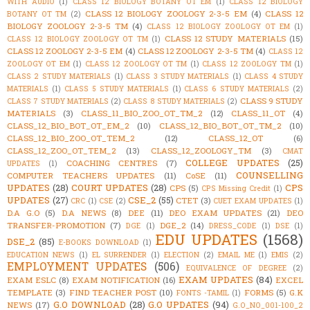
WITH AUDIO
(1)
CLASS 12 BIOLOGY BOTANY OT EM
(1)
CLASS 12 BIOLOGY
CLASS 12 BIOLOGY ZOOLOGY 2-3-5 EM
(4)
CLASS 12
BOTANY OT TM
(2)
BIOLOGY ZOOLOGY 2-3-5 TM
(4)
CLASS 12 BIOLOGY ZOOLOGY OT EM
(1)
CLASS 12 STUDY MATERIALS
(15)
CLASS 12 BIOLOGY ZOOLOGY OT TM
(1)
CLASS 12 ZOOLOGY 2-3-5 EM
(4)
CLASS 12 ZOOLOGY 2-3-5 TM
(4)
CLASS 12
ZOOLOGY OT EM
(1)
CLASS 12 ZOOLOGY OT TM
(1)
CLASS 12 ZOOLOGY TM
(1)
CLASS 2 STUDY MATERIALS
(1)
CLASS 3 STUDY MATERIALS
(1)
CLASS 4 STUDY
MATERIALS
(1)
CLASS 5 STUDY MATERIALS
(1)
CLASS 6 STUDY MATERIALS
(2)
CLASS 9 STUDY
CLASS 7 STUDY MATERIALS
(2)
CLASS 8 STUDY MATERIALS
(2)
MATERIALS
(3)
CLASS_11_BIO_ZOO_OT_TM_2
(12)
CLASS_11_OT
(4)
CLASS_12_BIO_BOT_OT_EM_2
(10)
CLASS_12_BIO_BOT_OT_TM_2
(10)
CLASS_12_BIO_ZOO_OT_TEM_2
(12)
CLASS_12_OT
(6)
CLASS_12_ZOO_OT_TEM_2
(13)
CLASS_12_ZOOLOGY_TM
(3)
CMAT
COLLEGE UPDATES
(25)
COACHING CENTRES
(7)
UPDATES
(1)
COUNSELLING
COMPUTER TEACHERS UPDATES
(11)
CoSE
(11)
UPDATES
(28)
COURT UPDATES
(28)
CPS
CPS
(5)
CPS Missing Credit
(1)
UPDATES
(27)
CSE_2
(55)
CTET
(3)
CRC
(1)
CSE
(2)
CUET EXAM UPDATES
(1)
D.A G.O
(5)
D.A NEWS
(8)
DEE
(11)
DEO EXAM UPDATES
(21)
DEO
TRANSFER-PROMOTION
(7)
DGE_2
(14)
DGE
(1)
DRESS_CODE
(1)
DSE
(1)
EDU UPDATES
(1568)
DSE_2
(85)
E-BOOKS DOWNLOAD
(1)
EDUCATION NEWS
(1)
EL SURRENDER
(1)
ELECTION
(2)
EMAIL ME
(1)
EMIS
(2)
EMPLOYMENT UPDATES
(506)
EQUIVALENCE OF DEGREE
(2)
EXAM UPDATES
(84)
EXAM ESLC
(8)
EXAM NOTIFICATION
(16)
EXCEL
TEMPLATE
(3)
FIND TEACHER POST
(10)
FORMS
(5)
G.K
FONTS -TAMIL
(1)
G.O DOWNLOAD
(28)
G.O UPDATES
(94)
NEWS
(17)
G.O_NO_001-100_2