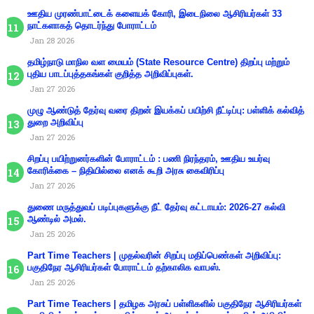
ஊதிய முரண்பாட்டைக் களையக் கோரி, இடைநிலை ஆசிரியர்கள் 33
நாட்களாகத் தொடர்ந்து போராட்டம்
Jan 28 2026
தமிழ்நாடு மாநில வள மையம் (State Resource Centre) திறப்பு மற்றும்
புதிய பாடப்புத்தகங்கள் குறித்த அறிவிப்புகள்.
Jan 27 2026
முழு ஆண்டுத் தேர்வு வரை திறன் இயக்கப் பயிற்சி நீட்டிப்பு: பள்ளிக் கல்வித்
துறை அறிவிப்பு
Jan 27 2026
சிறப்பு பயிற்றுனர்களின் போராட்டம் : பணி நிரந்தரம், ஊதிய உயர்வு
கோரிக்கை – நிதியில்லை எனக் கூறி அரசு கைவிரிப்பு
Jan 27 2026
துணை மருத்துவப் படிப்புகளுக்கு நீட் தேர்வு கட்டாயம்: 2026-27 கல்வி
ஆண்டில் அமல்.
Jan 25 2026
Part Time Teachers | முதல்வரின் சிறப்பு மதிப்பெண்கள் அறிவிப்பு:
பகுதிநேர ஆசிரியர்கள் போராட்டம் தற்காலிக வாபஸ்.
Jan 25 2026
Part Time Teachers | தமிழக அரசுப் பள்ளிகளில் பகுதிநேர ஆசிரியர்கள்