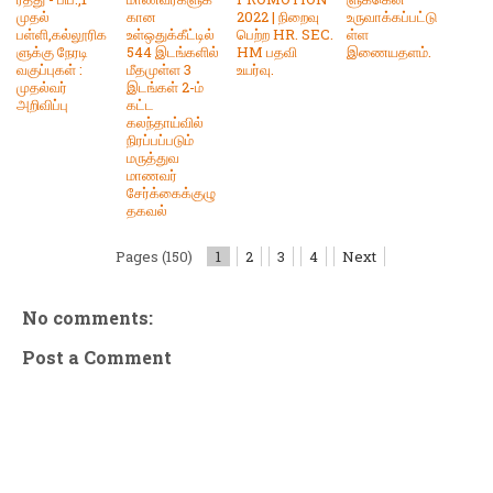
முதல்
கான
2022 | நிறைவு
உருவாக்கப்பட்டு
பள்ளி,கல்லூரிக
உள்ஒதுக்கீட்டில்
பெற்ற HR. SEC.
ள்ள
ளுக்கு நேரடி
544 இடங்களில்
HM பதவி
இணையதளம்.
வகுப்புகள் :
மீதமுள்ள 3
உயர்வு.
முதல்வர்
இடங்கள் 2-ம்
அறிவிப்பு
கட்ட
கலந்தாய்வில்
நிரப்பப்படும்
மருத்துவ
மாணவர்
சேர்க்கைக்குழு
தகவல்
Pages (150)
1
2
3
4
Next
No comments:
Post a Comment