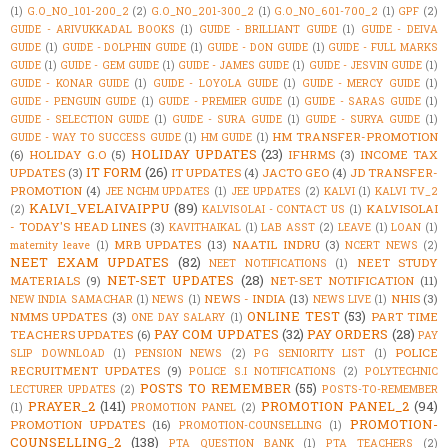
(1)
G.O_NO_101-200_2
(2)
G.O_NO_201-300_2
(1)
G.O_NO_601-700_2
(1)
GPF
(2)
GUIDE - ARIVUKKADAL BOOKS
(1)
GUIDE - BRILLIANT GUIDE
(1)
GUIDE - DEIVA
GUIDE
(1)
GUIDE - DOLPHIN GUIDE
(1)
GUIDE - DON GUIDE
(1)
GUIDE - FULL MARKS
GUIDE
(1)
GUIDE - GEM GUIDE
(1)
GUIDE - JAMES GUIDE
(1)
GUIDE - JESVIN GUIDE
(1)
GUIDE - KONAR GUIDE
(1)
GUIDE - LOYOLA GUIDE
(1)
GUIDE - MERCY GUIDE
(1)
GUIDE - PENGUIN GUIDE
(1)
GUIDE - PREMIER GUIDE
(1)
GUIDE - SARAS GUIDE
(1)
GUIDE - SELECTION GUIDE
(1)
GUIDE - SURA GUIDE
(1)
GUIDE - SURYA GUIDE
(1)
HM TRANSFER-PROMOTION
GUIDE - WAY TO SUCCESS GUIDE
(1)
HM GUIDE
(1)
HOLIDAY UPDATES
(23)
(6)
HOLIDAY G.O
(5)
IFHRMS
(3)
INCOME TAX
IT FORM
(26)
UPDATES
(3)
IT UPDATES
(4)
JACTO GEO
(4)
JD TRANSFER-
PROMOTION
(4)
JEE NCHM UPDATES
(1)
JEE UPDATES
(2)
KALVI
(1)
KALVI TV_2
KALVI_VELAIVAIPPU
(89)
KALVISOLAI
(2)
KALVISOLAI - CONTACT US
(1)
- TODAY'S HEAD LINES
(3)
KAVITHAIKAL
(1)
LAB ASST
(2)
LEAVE
(1)
LOAN
(1)
MRB UPDATES
(13)
NAATIL INDRU
(3)
maternity leave
(1)
NCERT NEWS
(2)
NEET EXAM UPDATES
(82)
NEET STUDY
NEET NOTIFICATIONS
(1)
NET-SET UPDATES
(28)
MATERIALS
(9)
NET-SET NOTIFICATION
(11)
NEWS - INDIA
(13)
NHIS
(3)
NEW INDIA SAMACHAR
(1)
NEWS
(1)
NEWS LIVE
(1)
ONLINE TEST
(53)
NMMS UPDATES
(3)
PART TIME
ONE DAY SALARY
(1)
PAY COM UPDATES
(32)
PAY ORDERS
(28)
TEACHERS UPDATES
(6)
PAY
POLICE
SLIP DOWNLOAD
(1)
PENSION NEWS
(2)
PG SENIORITY LIST
(1)
RECRUITMENT UPDATES
(9)
POLICE S.I NOTIFICATIONS
(2)
POLYTECHNIC
POSTS TO REMEMBER
(55)
LECTURER UPDATES
(2)
POSTS-TO-REMEMBER
PRAYER_2
(141)
PROMOTION PANEL_2
(94)
(1)
PROMOTION PANEL
(2)
PROMOTION-
PROMOTION UPDATES
(16)
PROMOTION-COUNSELLING
(1)
COUNSELLING_2
(138)
PTA QUESTION BANK
(1)
PTA TEACHERS
(2)