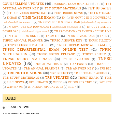
COUNSELLING UPDATES
(46)
TET
TECHNICAL EXAM UPDATES
(2)
TET
(1)
TET UPDATES
OFFICIAL ANSWER KEY
(6)
TET STUDY MATERIALS
(16)
(69)
TEXT BOOKS DOWNLOAD
(16)
TEXT BOOKS NEWS
(6)
TEXT MATERIALS
TIME TABLE EXAM
(41)
(1)
THIRAN
(1)
TN
(1)
TN GOVT DSE G.O DOWNLOAD
| பள்ளிக்கல்வி அரசாணை 1
(2)
TN GOVT DSE G.O DOWNLOAD | பள்ளிக்கல்வி அரசாணை 2
(1)
TN GOVT DSE G.O DOWNLOAD | பள்ளிக்கல்வி அரசாணை 3
(1)
TN GOVT DSE G.O
DOWNLOAD | பள்ளிக்கல்வி அரசாணை 4
(1)
TN PROMOTION - TRANSFER - COUSELLING
TNCMTSE
(5)
(1)
TN TEXT BOOKS ONLINE
(1)
TNFUSRC MATERIALS
(1)
TNPS
(1)
TNPSC ANNUAL PLANNER
(10)
TNPSC ANSWER KEY
(3)
TNPSC BULLETIN
TNPSC CURRENT AFFAIRS
(20)
TNPSC DEPARTMENTAL EXAM
(19)
(1)
TNPSC DEPARTMENTAL EXAM ONLINE TEST
(61)
TNPSC
NOTIFICATION
(53)
TNPSC PRESS RELEASE
(3)
TNPSC RESULT
(4)
TNPSC
TNPSC STUDY MATERIALS
(35)
TNPSC SYLLABUS
(1)
UPDATES
(196)
TOP-POSTS
(13)
TRANSFER
TNUSRB MATERIALS
(2)
UPDATES
(18)
TRB ANNUAL PLANNER
(7)
TRB ANSWER KEY
(4)
TRB BEO
TRB NOTIFICATIONS
(30)
TRB RESULT
(7)
(2)
TRB SPECIAL TEACHERS
(1)
TRB UPDATES
(161)
TRB STUDY MATERIALS
(3)
TRUST EXAM
(4)
TTSE
UGC NEWS
(4)
VIDEO
(6)
(2)
UPS UPDATES
(1)
VIDEOS FOR TNPSC
(1)
WEBSITE
(1)
What's New.
(1)
WHATSAPP UPLOAD 2023
(2)
எப்படி ?
(1)
LABELS
@ FLASH NEWS