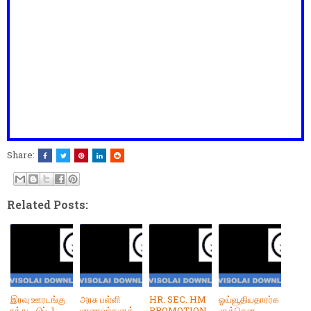
Share:
Related Posts:
இரவு ஊரடங்கு
அரசு பள்ளி
HR. SEC. HM
ஓய்வூதியதாரர்க
ரத்து - பிப்.,1
மாணவர்களுக்
PROMOTION
ளுக்கென