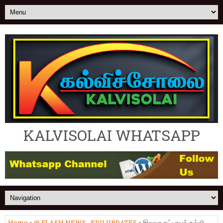
KALVISOLAI WHATSAPP
Home
»
@ FLASH NEWS
,
EDU UPDATES
» இலவச கட்டாயக் கல்வி