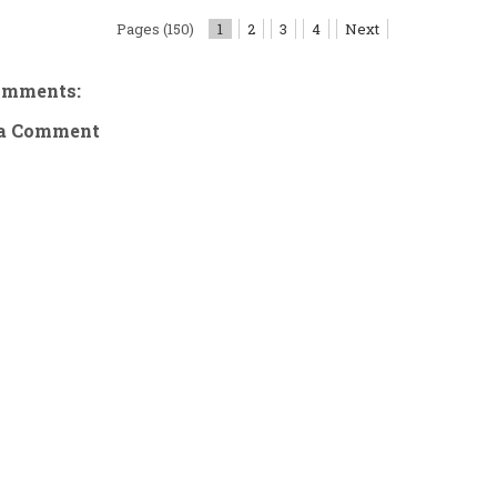
Pages (150)
1
2
3
4
Next
omments:
 a Comment