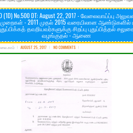
O (1D) No.500 DT: August 22, 2017 - வேலைவாய்ப்பு அலு
ுறைகள் - 2011 முதல் 2015 வரையிலான ஆண்டுகளில் 
புதுப்பிக்கத் தவறியவர்களுக்கு சிறப்பு புதுப்பித்தல் சலுக
வழங்குதல் - ஆணை
ோலை.காம்
AUGUST 25, 2017
NO COMMENTS