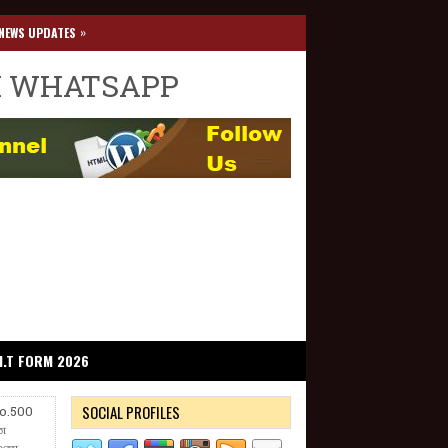
»
NEWS UPDATES
I WHATSAPP
I.T FORM 2026
SOCIAL PROFILES
No.500
ான
 ஆணை