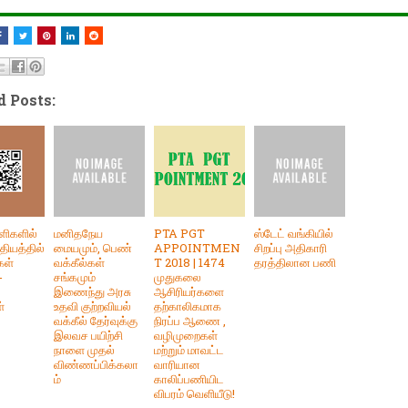
d Posts:
்ளிகளில்
மனிதநேய
PTA PGT
ஸ்டேட் வங்கியில்
தியத்தில்
மையமும், பெண்
APPOINTMEN
சிறப்பு அதிகாரி
கள்
வக்கீல்கள்
T 2018 | 1474
தரத்திலான பணி
-
சங்கமும்
முதுகலை
இணைந்து அரசு
ஆசிரியர்களை
்
உதவி குற்றவியல்
தற்காலிகமாக
வக்கீல் தேர்வுக்கு
நிரப்ப ஆணை ,
இலவச பயிற்சி
வழிமுறைகள்
நாளை முதல்
மற்றும் மாவட்ட
விண்ணப்பிக்கலா
வாரியான
ம்
காலிப்பணியிட
விபரம் வெளியீடு!