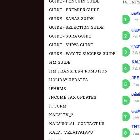
GUIDE - PENGUIN GUIDE
TNPS
GUIDE - PREMIER GUIDE
பணிய
GUIDE - SARAS GUIDE
Feb 
GUIDE - SELECTION GUIDE
முது
GUIDE - SURA GUIDE
Feb 
GUIDE - SURYA GUIDE
முது
Feb 
GUIDE - WAY TO SUCCESS GUIDE
HM GUIDE
KAL
Feb 
HM TRANSFER-PROMOTION
JEE.
HOLIDAY UPDATES
Jan 
IFHRMS
பள்ள
INCOME TAX UPDATES
Jan 
IT FORM
முது
KALVI TV_2
Jan 
KALVISOLAI - CONTACT US
TNTE
KALVI_VELAIVAIPPU
Jan 