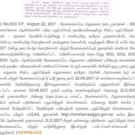
D) No.500 DT: August 22, 2017 - வேலைவாய்ப்பு அலுவலக நடைமுறைகள் - 201
ரையிலான ஆண்டுகளில் பதிவு புதுப்பிக்கத் தவறியவர்களுக்கு சிறப்பு புதுப்பித்தல
ுதல் - ஆணை வெளியிடப்படுகிறது | மாண்புமிகு தமிழக முதலமைச்சர், அவர
்படி மாண்புமிகு தொழிலாளர் நலத்துறை அமைச்சர், மருத்துவர் நீலோபர் கபீல் அவ
2017 அன்று நடைபெற்ற தொழிலாளர் மற்றும் வேலைவாய்ப்புத் துறையின் மானியக் க
விவாதத்தின்போது அறிவிக்கப்பட்ட அறிவிப்புகளைத் தொடர்ந்து 2011, 2012, 201
் 2015 ஆகிய ஆண்டுகளில் வேலைவாய்ப்பு அலுவலக பதிவினை பல்வேறு காரணங்
ிக்கத் தவறிய பதிவுதாரர்கள் பணிவாய்ப்பினை பெறும் வகையில் மீண்டும் ஒரு முறை புதுப்
ஏதுவாக சிறப்பு புதுப்பித்தல் சலுகையை தமிழக அரசின் அரசாணை (டி) எண
ர் மற்றும் வேலைவாய்ப்புத் (ட்டி2) துறை, நாள் 22.08.2017-ன் வாயிலாக வழங்கப்பட்
ையில் தெரிவித்தவாறு இச்சலுகையைப் பெறவிரும்பும் மனுதாரர்கள் இவ்
டப்பட்ட நாளான 22.08.2017 முதல் மூன்று மாதங்களுக்குள் அதாவது 21.11.2017
ன் மூலமாகவோ அல்லது தொடர்புடைய மாவட்ட வேலைவாய்ப்பு அலுவலகத்தை 
ோ தங்கள் பதிவினைப் புதுப்பித்துக் கொள்ளலாம். அவ்வாறு நேரில் செல்
ரர்கள் மேற்குறிப்பிட்ட தேதிக்குள் பதிவஞ்சல் மூலமாக புதுப்பித்துக் கொள்ளலாம்.
ய்ப்பு மற்றும் பயிற்சித் துறையின் http://tnvelaivaaippu.gov.in/ என்ற
யில் ஆன்லைன் மூலமாகவும் 21.11.2017-க்குள் தங்களது பதிவினை புதுப்பித்துக் கொ
ைவாய்ப்பு மற்றும் பயிற்சித்துறை இயக்குநர் டாக்டர்.என்.சுப்பையன் 
்துள்ளார். |
DOWNLOAD