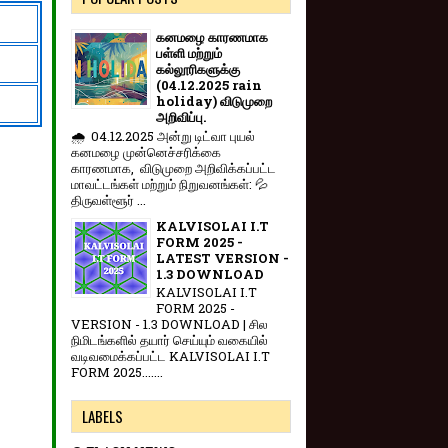
கனமழை காரணமாக
பள்ளி மற்றும்
கல்லூரிகளுக்கு
(04.12.2025 rain
holiday) விடுமுறை
அறிவிப்பு.
🌧️ 04.12.2025 அன்று டிட்வா புயல்
கனமழை முன்னெச்சரிக்கை
காரணமாக, விடுமுறை அறிவிக்கப்பட்ட
மாவட்டங்கள் மற்றும் நிறுவனங்கள்: 💦
திருவள்ளூர் ...
KALVISOLAI I.T
FORM 2025 -
LATEST VERSION -
1.3 DOWNLOAD
KALVISOLAI I.T
FORM 2025 -
VERSION - 1.3 DOWNLOAD | சில
நிமிடங்களில் தயார் செய்யும் வகையில்
வடிவமைக்கப்பட்ட KALVISOLAI I.T
FORM 2025.......
LABELS