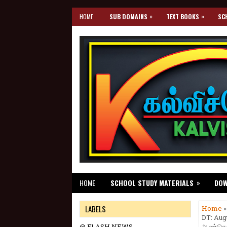
»
»
HOME
SUB DOMAINS
TEXT BOOKS
SC
»
HOME
SCHOOL STUDY MATERIALS
DO
LABELS
Home
DT: Aug
@ FLASH NEWS
ஆண்டுகளி