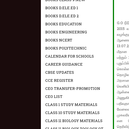
BOOKS D.ELE.ED 1
BOOKS D.ELE.ED 2
G.O (1
BOOKS EDUCATION
2015 வ
BOOKS ENGINEERING
வழங்க
BOOKS NCERT
ஆணையின
13.07.
BOOKS POLYTECHNIC
மீதான 
CALENDAR FOR SCHOOLS
மற்றும
புதுப்ப
CAREER GUIDANCE
கொள்ள 
CBSE UPDATES
தொழிலாள
CCE REGISTER
அரசாண
வெளியி
CEO TRANSFER-PROMOTION
ஆன்லை
CEO LIST
அணுகிய
பதிவுதா
CLASS 1 STUDY MATERIALS
வேலைவா
CLASS 10 STUDY MATERIALS
முகவரி
CLASS 11 BIOLOGY MATERIALS
என வேல
தெரிவித
CLASS 11 BIOLOGY ZOOLOGY OT -