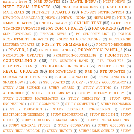
MRB UPDATES
(13)
NAATIL INDRU
(3)
maternity leave
(1)
NCERT NEWS
(2)
NEET EXAM UPDATES
(82)
NEET STUDY
NEET NOTIFICATIONS
(1)
NET-SET UPDATES
(28)
MATERIALS
(9)
NET-SET NOTIFICATION
(11)
NEWS - INDIA
(13)
NHIS
(3)
NEW INDIA SAMACHAR
(1)
NEWS
(1)
NEWS LIVE
(1)
ONLINE TEST
(53)
NMMS UPDATES
(3)
PART TIME
ONE DAY SALARY
(1)
PAY COM UPDATES
(32)
PAY ORDERS
(28)
TEACHERS UPDATES
(6)
PAY
POLICE
SLIP DOWNLOAD
(1)
PENSION NEWS
(2)
PG SENIORITY LIST
(1)
RECRUITMENT UPDATES
(9)
POLICE S.I NOTIFICATIONS
(2)
POLYTECHNIC
POSTS TO REMEMBER
(55)
LECTURER UPDATES
(2)
POSTS-TO-REMEMBER
PRAYER_2
(141)
PROMOTION PANEL_2
(94)
(1)
PROMOTION PANEL
(2)
PROMOTION-
PROMOTION UPDATES
(16)
PROMOTION-COUNSELLING
(1)
COUNSELLING_2
(138)
PTA QUESTION BANK
(1)
PTA TEACHERS
(2)
REGULARISATION ORDERS
(22)
RESULT - LINK
(5)
QUARTERLY EXAM
(1)
RESULT UPDATES
(90)
RH DOWNLOAD
(10)
RRB
(4)
RTE UPDATES
(4)
SCHOLARSHIP UPDATES
(6)
SCHOOL UPDATES
(13)
SELVA UPDATES
(1)
STORY
(8)
SHARE NOW
(1)
SMC
(2)
SSC UPDATES
(2)
STUDY ACCOUNTANCY
(1)
STUDY AGRI SCIENCE
(1)
STUDY ARABIC
(1)
STUDY AUDITING
(1)
STUDY
STUDY BOTANY-BIOLOGY
(3)
AUTOMOBILE
(1)
STUDY BIO CHEMISTRY
(1)
STUDY BUSINESS MATHEMATICS
(1)
STUDY CHEMISTRY
(1)
STUDY CIVIL
ENGINEERING
(1)
STUDY COMMERCE
(1)
STUDY COMPUTER
(2)
STUDY ECONOMICS
(1)
STUDY EDUCATION
(2)
STUDY ELECTRICAL ENGINEERING
(1)
STUDY
ELECTRONIC ENGINEERING
(1)
STUDY ENGINEERING
(2)
STUDY ENGLISH
(1)
STUDY
ETHICS
(1)
STUDY FOOD SERVICE MANAGEMENT
(1)
STUDY GENERAL MACHINIST
(1)
STUDY GENERAL STUDIES
(1)
STUDY GEOGRAPHY
(1)
STUDY GEOLOGY
(1)
STUDY HINDU RELIGION
(1)
STUDY HISTORY
(1)
STUDY HOME SCIENCE
(1)
STUDY