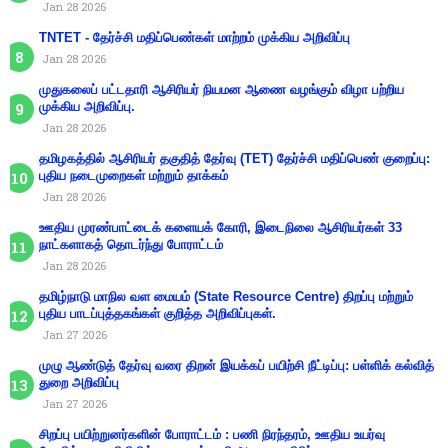
Jan 28 2026
TNTET - தேர்ச்சி மதிப்பெண்கள் மாற்றம் முக்கிய அறிவிப்பு
Jan 28 2026
முதுகலைப் பட்டதாரி ஆசிரியர் நியமன ஆணை வழங்கும் விழா பற்றிய
முக்கிய அறிவிப்பு.
Jan 28 2026
தமிழகத்தில் ஆசிரியர் தகுதித் தேர்வு (TET) தேர்ச்சி மதிப்பெண் குறைப்பு:
புதிய நடைமுறைகள் மற்றும் தாக்கம்
Jan 28 2026
ஊதிய முரண்பாட்டைக் களையக் கோரி, இடைநிலை ஆசிரியர்கள் 33
நாட்களாகத் தொடர்ந்து போராட்டம்
Jan 28 2026
தமிழ்நாடு மாநில வள மையம் (State Resource Centre) திறப்பு மற்றும்
புதிய பாடப்புத்தகங்கள் குறித்த அறிவிப்புகள்.
Jan 27 2026
முழு ஆண்டுத் தேர்வு வரை திறன் இயக்கப் பயிற்சி நீட்டிப்பு: பள்ளிக் கல்வித்
துறை அறிவிப்பு
Jan 27 2026
சிறப்பு பயிற்றுனர்களின் போராட்டம் : பணி நிரந்தரம், ஊதிய உயர்வு