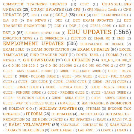
COUNSELLING
COMPUTER TEACHERS UPDATES
(11)
CoSE
(11)
UPDATES
(28)
COURT UPDATES
(28)
CPS
CPS
(5)
CPS Missing Credit
(1)
UPDATES
(27)
CSE_2
(55)
CTET
(3)
CRC
(1)
CSE
(2)
CUET EXAM UPDATES
(1)
D.A G.O
(5)
D.A NEWS
(8)
DEE
(11)
DEO EXAM UPDATES
(21)
DEO
TRANSFER-PROMOTION
(7)
DGE_2
(14)
DGE
(1)
DRESS_CODE
(1)
DSE
(1)
EDU UPDATES
(1568)
DSE_2
(85)
E-BOOKS DOWNLOAD
(1)
EDUCATION NEWS
(1)
EL SURRENDER
(1)
ELECTION
(2)
EMAIL ME
(1)
EMIS
(2)
EMPLOYMENT UPDATES
(506)
EQUIVALENCE OF DEGREE
(2)
EXAM UPDATES
(84)
EXAM ESLC
(8)
EXAM NOTIFICATION
(16)
EXCEL
TEMPLATE
(3)
FIND TEACHER POST
(10)
FORMS
(5)
G.K
FONTS -TAMIL
(1)
G.O DOWNLOAD
(28)
G.O UPDATES
(94)
NEWS
(17)
G.O_NO_001-100_2
(1)
G.O_NO_101-200_2
(2)
G.O_NO_201-300_2
(1)
G.O_NO_601-700_2
(1)
GPF
(2)
GUIDE - ARIVUKKADAL BOOKS
(1)
GUIDE - BRILLIANT GUIDE
(1)
GUIDE - DEIVA
GUIDE
(1)
GUIDE - DOLPHIN GUIDE
(1)
GUIDE - DON GUIDE
(1)
GUIDE - FULL MARKS
GUIDE
(1)
GUIDE - GEM GUIDE
(1)
GUIDE - JAMES GUIDE
(1)
GUIDE - JESVIN GUIDE
(1)
GUIDE - KONAR GUIDE
(1)
GUIDE - LOYOLA GUIDE
(1)
GUIDE - MERCY GUIDE
(1)
GUIDE - PENGUIN GUIDE
(1)
GUIDE - PREMIER GUIDE
(1)
GUIDE - SARAS GUIDE
(1)
GUIDE - SELECTION GUIDE
(1)
GUIDE - SURA GUIDE
(1)
GUIDE - SURYA GUIDE
(1)
HM TRANSFER-PROMOTION
GUIDE - WAY TO SUCCESS GUIDE
(1)
HM GUIDE
(1)
HOLIDAY UPDATES
(23)
(6)
HOLIDAY G.O
(5)
IFHRMS
(3)
INCOME TAX
IT FORM
(26)
UPDATES
(3)
IT UPDATES
(4)
JACTO GEO
(4)
JD TRANSFER-
PROMOTION
(4)
JEE NCHM UPDATES
(1)
JEE UPDATES
(2)
KALVI
(1)
KALVI TV_2
KALVI_VELAIVAIPPU
(89)
KALVISOLAI
(2)
KALVISOLAI - CONTACT US
(1)
- TODAY'S HEAD LINES
(3)
KAVITHAIKAL
(1)
LAB ASST
(2)
LEAVE
(1)
LOAN
(1)