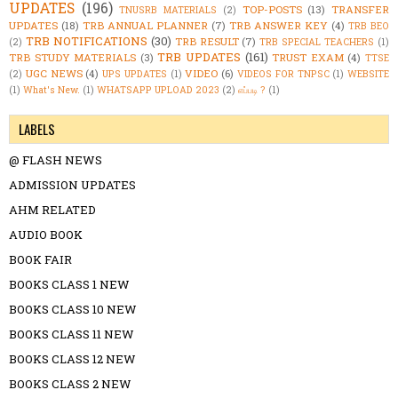
UPDATES
(196)
TOP-POSTS
(13)
TRANSFER
TNUSRB MATERIALS
(2)
UPDATES
(18)
TRB ANNUAL PLANNER
(7)
TRB ANSWER KEY
(4)
TRB BEO
TRB NOTIFICATIONS
(30)
TRB RESULT
(7)
(2)
TRB SPECIAL TEACHERS
(1)
TRB UPDATES
(161)
TRB STUDY MATERIALS
(3)
TRUST EXAM
(4)
TTSE
UGC NEWS
(4)
VIDEO
(6)
(2)
UPS UPDATES
(1)
VIDEOS FOR TNPSC
(1)
WEBSITE
(1)
What's New.
(1)
WHATSAPP UPLOAD 2023
(2)
எப்படி ?
(1)
LABELS
@ FLASH NEWS
ADMISSION UPDATES
AHM RELATED
AUDIO BOOK
BOOK FAIR
BOOKS CLASS 1 NEW
BOOKS CLASS 10 NEW
BOOKS CLASS 11 NEW
BOOKS CLASS 12 NEW
BOOKS CLASS 2 NEW