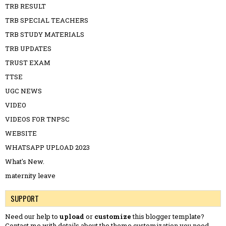
TRB RESULT
TRB SPECIAL TEACHERS
TRB STUDY MATERIALS
TRB UPDATES
TRUST EXAM
TTSE
UGC NEWS
VIDEO
VIDEOS FOR TNPSC
WEBSITE
WHATSAPP UPLOAD 2023
What's New.
maternity leave
SUPPORT
Need our help to
upload
or
customize
this blogger template?
Contact me
with details about the theme customization you need.