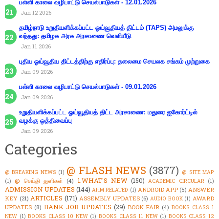
பள்ளி காலை வழிபாட்டு செயல்பாடுகள் - 12.01.2026
Jan 12 2026
தமிழ்நாடு உறுதியளிக்கப்பட்ட ஓய்வூதியத் திட்டம் (TAPS) அமலுக்கு
வந்தது: தமிழக அரசு அரசாணை வெளியீடு
Jan 11 2026
புதிய ஓய்வூதிய திட்டத்திற்கு எதிர்ப்பு: தலைமை செயலக சங்கம் முற்றுகை
Jan 09 2026
பள்ளி காலை வழிபாட்டு செயல்பாடுகள் - 09.01.2026
Jan 09 2026
உறுதியளிக்கப்பட்ட ஓய்வூதியத் திட்ட அரசாணை: மதுரை ஐகோர்ட்டில்
வழக்கு ஒத்திவைப்பு
Jan 09 2026
Categories
@ FLASH NEWS
(3877)
@ BREAKING NEWS
(1)
@ SITE MAP
1.WHAT'S NEW
(150)
@ செய்தி துளிகள்
(4)
(1)
ACADEMIC CIRCULAR
(1)
ADMISSION UPDATES
(144)
ANDROID APP
(5)
ANSWER
AHM RELATED
(1)
ARTICLES
(171)
KEY
(21)
ASSEMBLY UPDATES
(6)
AWARD
AUDIO BOOK
(1)
BANK JOB UPDATES
(29)
UPDATES
(8)
BOOK FAIR
(4)
BOOKS CLASS 1
NEW
(1)
BOOKS CLASS 10 NEW
(1)
BOOKS CLASS 11 NEW
(1)
BOOKS CLASS 12