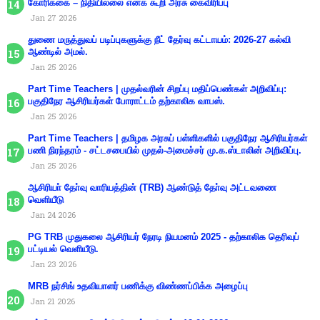
கோரிக்கை – நிதியில்லை எனக் கூறி அரசு கைவிரிப்பு
Jan 27 2026
துணை மருத்துவப் படிப்புகளுக்கு நீட் தேர்வு கட்டாயம்: 2026-27 கல்வி
ஆண்டில் அமல்.
Jan 25 2026
Part Time Teachers | முதல்வரின் சிறப்பு மதிப்பெண்கள் அறிவிப்பு:
பகுதிநேர ஆசிரியர்கள் போராட்டம் தற்காலிக வாபஸ்.
Jan 25 2026
Part Time Teachers | தமிழக அரசுப் பள்ளிகளில் பகுதிநேர ஆசிரியர்கள்
பணி நிரந்தரம் - சட்டசபையில் முதல்-அமைச்சர் மு.க.ஸ்டாலின் அறிவிப்பு.
Jan 25 2026
ஆசிரியா் தோ்வு வாரியத்தின் (TRB) ஆண்டுத் தோ்வு அட்டவணை
வெளியீடு
Jan 24 2026
PG TRB முதுகலை ஆசிரியர் நேரடி நியமனம் 2025 - தற்காலிக தெரிவுப்
பட்டியல் வெளியீடு.
Jan 23 2026
MRB நர்சிங் உதவியாளர் பணிக்கு விண்ணப்பிக்க அழைப்பு
Jan 21 2026