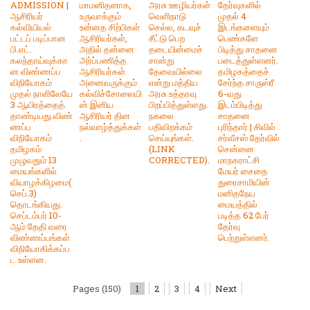
ADMISSION |
மாமனிதனாக,
அரசு ஊழியர்கள்
தேர்வுகளில்
ஆசிரியர்
உருவாக்கும்
வெளிநாடு
முதல் 4
கல்வியியல்
உன்னத சிற்பிகள்
செல்ல, கடவுச்
இடங்களையும்
பட்டப் படிப்பான
ஆசிரியர்கள்,
சீட்டு பெற
பெண்களே
பி.எட்.
அதில் தன்னை
தடையின்மைச்
பிடித்து சாதனை
கலந்தாய்வுக்கா
அர்ப்பணித்த
சான்று
படைத்துள்ளனர்.
ன விண்ணப்ப
ஆசிரியர்கள்
தேவையில்லை
தமிழகத்தைச்
விநியோகம்
அனைவருக்கும்
என்று மத்திய
சேர்ந்த சாருஸ்ரீ
முதல் நாளிலேயே
கல்விச்சோலையி
அரசு உத்தரவு
6-வது
3 ஆயிரத்தைத்
ன் இனிய
பிறப்பித்துள்ளது.
இடம்பிடித்து
தாண்டியது.விண்
ஆசிரியர் தின
நகலை
சாதனை
ணப்ப
நல்வாழ்த்துக்கள்
பதிவிறக்கம்
புரிந்தார் | சிவில்
விநியோகம்
.
செய்யுங்கள்.
சர்வீசஸ் தேர்வில்
தமிழகம்
(LINK
சென்னை
முழுவதும் 13
CORRECTED).
மாநகராட்சி
மையங்களில்
மேயர் சைதை
வியாழக்கிழமை(
துரைசாமியின்
செப்.3)
மனிதநேய
தொடங்கியது.
மையத்தில்
செப்டம்பர் 10-
படித்த 62 பேர்
ஆம் தேதி வரை
தேர்வு
விண்ணப்பங்கள்
பெற்றுள்ளனர்.
விநியோகிக்கப்ப
ட உள்ளன.
Pages (150)
1
2
3
4
Next