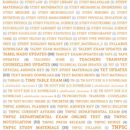
STUDY
KANNADA
(1)
STUDY LAW
(1)
STUDY LIBRARY
(1)
STUDY MALAYALAM
(1)
MATERIALS
(5)
STUDY MATHEMATICS
(1)
STUDY MECHANICAL ENGINEERING
(1)
STUDY MEDICINE
(1)
STUDY MICROBIOLOGY
(1)
STUDY NURSING
(1)
STUDY
NUTRITION
(1)
STUDY OFFICE MANAGEMENT
(1)
STUDY PHYSICAL EDUCATION
(1)
STUDY PHYSICS
(1)
STUDY POLITICAL SCIENCE
(1)
STUDY POLYTECHNIC
(1)
STUDY
PSYCHOLOGY
(1)
STUDY SANSKRIT
(1)
STUDY SCIENCE
(1)
STUDY SOCIAL SCIENCE
(1)
STUDY SOCIOLOGY
(1)
STUDY STATISTICS
(1)
STUDY STENOGRAPHY
(1)
STUDY
TAMIL
(1)
STUDY TELUGU
(1)
STUDY TEXTILES
(1)
STUDY TYPE WRITING
(1)
STUDY
STUDY ZOOLOGY-BIOLOGY
(3)
SYLLABUS
URDU
(1)
STUDY_MATERIALS_2
(1)
DOWNLOAD
(6)
TALENT EXAM UPDATES
(6)
TALENT EXAM MATERIALS
(1)
TAMIL NADU UPDATES
(88)
TANCET EXAM UPDATES
(3)
TAPS
TAPS
(1)
TEACHERS TRANSFER
UPDATES
(4)
TEACHERS HOME
(1)
COUNSELLING UPDATES
(46)
TET
TECHNICAL EXAM UPDATES
(2)
TET
(1)
TET UPDATES
OFFICIAL ANSWER KEY
(6)
TET STUDY MATERIALS
(16)
(69)
TEXT BOOKS DOWNLOAD
(16)
TEXT BOOKS NEWS
(6)
TEXT MATERIALS
TIME TABLE EXAM
(41)
(1)
THIRAN
(1)
TN
(1)
TN GOVT DSE G.O DOWNLOAD
| பள்ளிக்கல்வி அரசாணை 1
(2)
TN GOVT DSE G.O DOWNLOAD | பள்ளிக்கல்வி அரசாணை 2
(1)
TN GOVT DSE G.O DOWNLOAD | பள்ளிக்கல்வி அரசாணை 3
(1)
TN GOVT DSE G.O
DOWNLOAD | பள்ளிக்கல்வி அரசாணை 4
(1)
TN PROMOTION - TRANSFER - COUSELLING
TNCMTSE
(5)
(1)
TN TEXT BOOKS ONLINE
(1)
TNFUSRC MATERIALS
(1)
TNPS
(1)
TNPSC ANNUAL PLANNER
(10)
TNPSC ANSWER KEY
(3)
TNPSC BULLETIN
TNPSC CURRENT AFFAIRS
(20)
TNPSC DEPARTMENTAL EXAM
(19)
(1)
TNPSC DEPARTMENTAL EXAM ONLINE TEST
(61)
TNPSC
NOTIFICATION
(53)
TNPSC PRESS RELEASE
(3)
TNPSC RESULT
(4)
TNPSC
TNPSC STUDY MATERIALS
(35)
TNPSC SYLLABUS
(1)