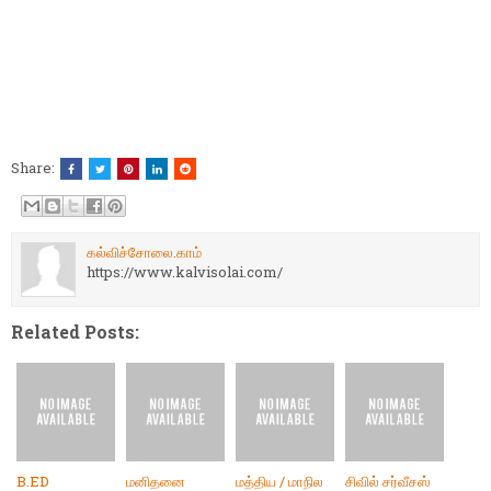
Share:
கல்விச்சோலை.காம்
https://www.kalvisolai.com/
Related Posts:
B.ED
மனிதனை
மத்திய / மாநில
சிவில் சர்வீசஸ்