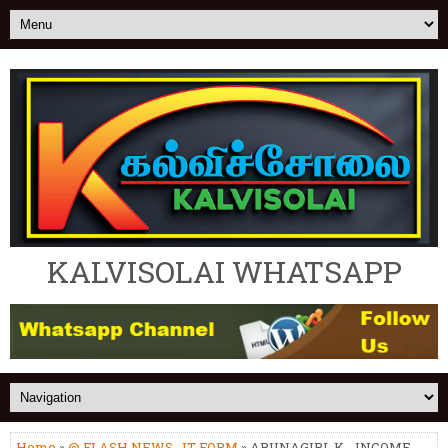
KALVISOLAI WHATSAPP
Home
»
@ FLASH NEWS
,
IT FORM
» ARUNAGIRI. K - INCOME