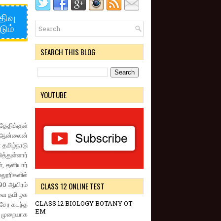
திவு
டும்
SEARCH THIS BLOG
YOUTUBE
ேதிக்குள்
ன ஆன்லைன்
 தமிழ்நாடு
்துள்ளார்
், தனியார்
்லூரிகளில்
 90 ஆயிரம்
CLASS 12 ONLINE TEST
்வை தமி ழக
CLASS 12 BIOLOGY BOTANY OT
 சேர கடந்த
EM
் முறையாக