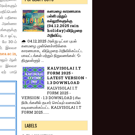
அவர்களும்
கனமழை காரணமாக
 மதிப்பெண்
பள்ளி மற்றும்
ைன் பதிவை
கல்லூரிகளுக்கு
போல அண்ணா
(04.12.2025 rain
யங்களுக்கு
holiday) விடுமுறை
அறிவிப்பு.
்டோ ஒட்டி,
🌧️ 04.12.2025 அன்று டிட்வா புயல்
் மே 30-ம்
கனமழை முன்னெச்சரிக்கை
ார். இலவச
காரணமாக, விடுமுறை அறிவிக்கப்பட்ட
ea.ac.in
,
மாவட்டங்கள் மற்றும் நிறுவனங்கள்: 💦
ேலும் ஆன்
திருவள்ளூர் ...
கிய இலவச
KALVISOLAI I.T
ஏற் பாடு
FORM 2025 -
LATEST VERSION -
1.3 DOWNLOAD
KALVISOLAI I.T
FORM 2025 -
VERSION - 1.3 DOWNLOAD | சில
நிமிடங்களில் தயார் செய்யும் வகையில்
வடிவமைக்கப்பட்ட KALVISOLAI I.T
FORM 2025.......
LABELS