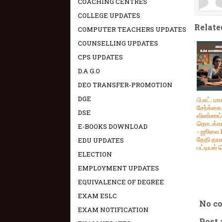
COACHING CENTRES
COLLEGE UPDATES
Relate
COMPUTER TEACHERS UPDATES
COUNSELLING UPDATES
CPS UPDATES
D.A G.O
DEO TRANSFER-PROMOTION
DGE
பி.எட். 
சேர்க்கை
DSE
விண்ணப்ப
தொடக்கம
E-BOOKS DOWNLOAD
- ஜூலை 1
தேதி தர
EDU UPDATES
பட்டியல் 
ELECTION
EMPLOYMENT UPDATES
EQUIVALENCE OF DEGREE
EXAM ESLC
No c
EXAM NOTIFICATION
Post