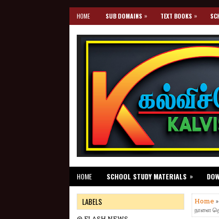
»
»
HOME
SUB DOMAINS
TEXT BOOKS
SC
»
HOME
SCHOOL STUDY MATERIALS
DO
LABELS
Home
நாளை தொட
@ FLASH NEWS