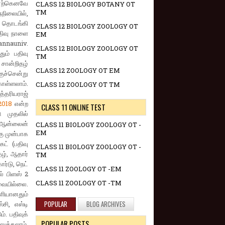
 ஏற்கெனவே
CLASS 12 BIOLOGY BOTANY OT
TM
நிலையில்,
 தொடங்கி
CLASS 12 BIOLOGY ZOOLOGY OT
பதிவு நாளை
EM
annauniv.
CLASS 12 BIOLOGY ZOOLOGY OT
ம் பதிவு
TM
ான்றிதழ்
CLASS 12 ZOOLOGY OT EM
குச்சென்று
ொள்ளலாம்.
CLASS 12 ZOOLOGY OT TM
்தரியராஜ்
2018
என்ற
CLASS 11 ONLINE TEST
ு முதலில்
தி ஆன்லைன்
CLASS 11 BIOLOGY ZOOLOGY OT -
EM
கு முன்பாக
ெட் (பதிவு
CLASS 11 BIOLOGY ZOOLOGY OT -
தழ், ஆதார்
TM
ர்டு, நெட்
CLASS 11 ZOOLOGY OT -EM
ல் பிளஸ் 2
CLASS 11 ZOOLOGY OT -TM
வையில்லை.
ளியானதும்
POPULAR
BLOG ARCHIVES
சி, எஸ்டி
். பதிவுக்
POPULAR POSTS
ுத்தலாம்.