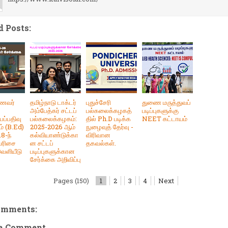
d Posts:
மாணவர்
தமிழ்நாடு டாக்டர்
புதுச்சேரி
துணை மருத்துவப்
அம்பேத்கர் சட்டப்
பல்கலைக்கழகத்
படிப்புகளுக்கு
ப்பதிவு
பல்கலைக்கழகம்:
தில் Ph.D படிக்க
NEET கட்டாயம்
் (B.Ed)
2025-2026 ஆம்
நுழைவுத் தேர்வு -
8-ந்
கல்வியாண்டுக்கா
விரிவான
வரிசை
ன சட்டப்
தகவல்கள்.
வெளியீடு
படிப்புகளுக்கான
சேர்க்கை அறிவிப்பு
Pages (150)
1
2
3
4
Next
omments:
 a Comment