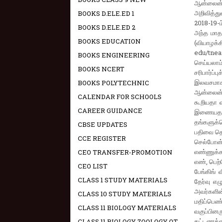
ஆன்லைன் 
அறிவித்த
BOOKS D.ELE.ED 1
2018-19-
BOOKS D.ELE.ED 2
அந்த மாதம
BOOKS EDUCATION
(வியாழக்
edu/tnea
BOOKS ENGINEERING
செய்யலா
BOOKS NCERT
சரிபார்ப்
இலவசமாக 
BOOKS POLYTECHNIC
ஆன்லைன் ப
CALENDAR FOR SCHOOLS
கூறியதா 
CAREER GUIDANCE
இணையதளத்
தங்களுக்க
CBSE UPDATES
பதிவை தொட
CCE REGISTER
செல்போன் 
எண்ணுக்கா
CEO TRANSFER-PROMOTION
எண், பெற்
CEO LIST
பேங்கிங் 
CLASS 1 STUDY MATERIALS
தேர்வு எழ
அவர்களின
CLASS 10 STUDY MATERIALS
மதிப்பெண
CLASS 11 BIOLOGY MATERIALS
வகுப்பினர
கட்டணத்தை
CLASS 11 BIOLOGY ZOOLOGY OT -