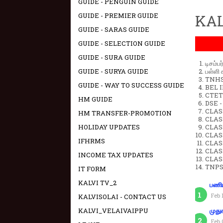
GUIDE - PENGUIN GUIDE
GUIDE - PREMIER GUIDE
KAL
GUIDE - SARAS GUIDE
GUIDE - SELECTION GUIDE
GUIDE - SURA GUIDE
டிசம்ப
GUIDE - SURYA GUIDE
பள்ளி 
TNHSP
GUIDE - WAY TO SUCCESS GUIDE
BEL IN
CTET 
HM GUIDE
DSE -
CLAS
HM TRANSFER-PROMOTION
CLASS
HOLIDAY UPDATES
CLASS
CLAS
IFHRMS
CLAS
CLAS
INCOME TAX UPDATES
CLAS
TNPS
IT FORM
KALVI TV_2
பணிய
Feb 
KALVISOLAI - CONTACT US
KALVI_VELAIVAIPPU
முது
Feb 