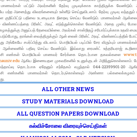
 மாணவர்கள் மட்டும் அவர்களின் தேர்வு முடிவுக்காக காத்திருக்க வேண்டும். 
ியே மற்ற அனைத்து விவரங்களையும் உள்ளீடு செய்துவிடலாம். தேர்வு முடிவு வந்ததும்
ை குறிப்பிட்டு பதிவை உடனடியாக நிறைவு செய்ய வேண்டும். மாணவர்கள் ஆன்ல
ும் விண்ணப்பத்தை பிரின்ட் அவுட் எடுத்துக்கொள்ள வேண்டும். அதை முன்பு 
ழகத்துக்கு அனுப்பத் தேவையில்லை. அவர்கள் சான்றிதழ் சரிபார்ப்புக்காக உதவி மை
டும்போது, தாங்கள் வைத்திருக்கும் ஆன் லைன் பிரின்ட் அவுட் விண்ணப்பத்தில் போட
ு அங்கேயே சமர்ப்பித்து விடலாம். பொறியியல் படிப்பில் சேர விரும்பும் மாணவர்கள
ள் ஆன்லைனில் பதிவு செய்ய வேண்டும். இவ்வாறு ரைமன்ட் உத்தரியராஜ் கூறின
ி எண்கள் பொறியியல் மாணவர் சேர்க்கை தொடர்பான தகவல்களை
www.tn
auniv.edu
ஆகிய இணையதள முகவரிகளில் உடனுக்குடன் அறிந்துகொள்ளலாம். ம
ந்தாய்வு தொடர்பாக ஏதேனும் சந்தேகம் எழுந்தால் 044-22359901-20 ஆ
ி எண்களில் மாணவர்கள் தொடர்புகொள்ளவும் அண்ணா பல்கலைக்கழகம் 
து.
ALL OTHER NEWS
STUDY MATERIALS DOWNLOAD
ALL QUESTION PAPERS DOWNLOAD
கல்விச்சோலை விரைவுச்செய்திகள்