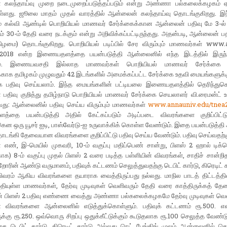
கலந்தாய்வு முறை நடைமுறைப்படுத்தப்படும் என்று அண்ணா பல்கலைக்கழகம்
ுள்ளது. ஜூலை மாதம் முதல் வாரத்தில் ஆன்லைன் கலந்தாய்வு தொடங்குகிறது. இந்
ம் கல்வி ஆண்டில் பொறியியல் மாணவர் சேர்க்கைக்கான ஆன்லைன் பதிவு மே 3-ல்
் 30-ம் தேதி வரை நடக்கும் என்று அறிவிக்கப்பட்டிருந்தது. அதன்படி, ஆன்லைன் 
கிழமை) தொடங்குகிறது. பொறியியல் படிப்பில் சேர விரும்பும் மாணவர்கள் www.
2018 என்ற இணையதளத்தை பயன்படுத்தி ஆன்லைனில் எந்த இடத்தில் இருந்து
ம். இணையவசதி இல்லாத மாணவர்கள் பொறியியல் மாணவர் சேர்க்கை ச
புக்காக தமிழகம் முழுவதும் 42 இடங்களில் அமைக்கப்பட்ட சேர்க்கை உதவி மையங்களுக்
பதிவு செய்யலாம். இந்த மையங்களின் பட்டியலை இணையதளத்தில் தெரிந்துக
திவு குறித்து தமிழ்நாடு பொறியியல் மாணவர் சேர்க்கை செயலாளர் வி.ரைமன்ட் உத
வது: ஆன்லைனில் பதிவு செய்ய விரும்பும் மாணவர்கள்
www.annauniv.edu/tnea
தை பயன்படுத்தி அதில் கேட்கப்படும் அடிப்படை விவரங்களை குறிப்பிட்ட
ென ஒரு யூசர் ஐடி, பாஸ்வேர்டு-ஐ உருவாக்கிக் கொள்ள வேண்டும். இதை பயன்படுத்
ங்கி தேவையான விவரங்களை குறிப்பிட்டு பதிவு செய்ய வேண்டும். பதிவு செய்வதற்
எண், இ-மெயில் முகவரி, 10-ம் வகுப்பு மதிப்பெண் சான்று, பிளஸ் 2 ஹால் டிக்க
க) 8-ம் வகுப்பு முதல் பிளஸ் 2 வரை படித்த பள்ளியின் விவரங்கள், சாதிச் சான்றி
றோரின் ஆண்டு வருமானம், பதிவுக் கட்டணம் செலுத்துவதற்கு டெபிட் கார்டு, கிரெடிட் கா
விவரம் ஆகிய விவரங்களை தயாராக வைத்திருப்பது நல்லது. மாநில பாடத் திட்டத்தி
ுதியுள்ள மாணவர்கள், தேர்வு முடிவுகள் வெளிவரும் தேதி வரை காத்திருக்கத் தே
் பிளஸ் 2 பதிவு எண்ணை வைத்து அண்ணா பல்கலைக்கழகமே தேர்வு முடிவுகள் வெ
் விவரங்களை ஆன்லைனில் எடுத்துக்கொள்ளும். பதிவுக் கட்டணம் ரூ.500. எஸ்
ுக்கு ரூ.250. ஒவ்வொரு சிறப்பு ஒதுக்கீட்டுக்கும் கூடுதலாக ரூ.100 செலுத்த வேண்டும
 டெபிட் கார்டு, கிரெடிட் கார்டு அல்லது நெட் பேங்கிங் முலம் ஆன்லைனில் செல