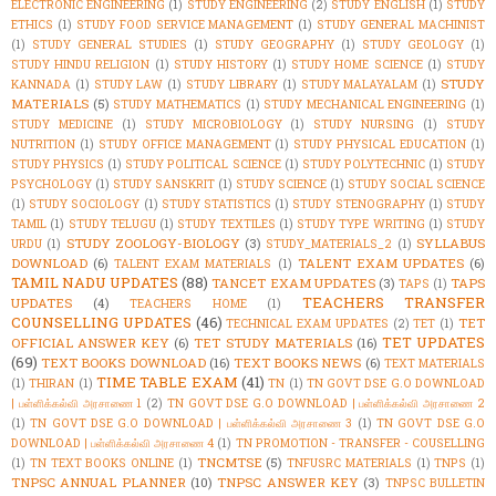
ELECTRONIC ENGINEERING
(1)
STUDY ENGINEERING
(2)
STUDY ENGLISH
(1)
STUDY
ETHICS
(1)
STUDY FOOD SERVICE MANAGEMENT
(1)
STUDY GENERAL MACHINIST
(1)
STUDY GENERAL STUDIES
(1)
STUDY GEOGRAPHY
(1)
STUDY GEOLOGY
(1)
STUDY HINDU RELIGION
(1)
STUDY HISTORY
(1)
STUDY HOME SCIENCE
(1)
STUDY
STUDY
KANNADA
(1)
STUDY LAW
(1)
STUDY LIBRARY
(1)
STUDY MALAYALAM
(1)
MATERIALS
(5)
STUDY MATHEMATICS
(1)
STUDY MECHANICAL ENGINEERING
(1)
STUDY MEDICINE
(1)
STUDY MICROBIOLOGY
(1)
STUDY NURSING
(1)
STUDY
NUTRITION
(1)
STUDY OFFICE MANAGEMENT
(1)
STUDY PHYSICAL EDUCATION
(1)
STUDY PHYSICS
(1)
STUDY POLITICAL SCIENCE
(1)
STUDY POLYTECHNIC
(1)
STUDY
PSYCHOLOGY
(1)
STUDY SANSKRIT
(1)
STUDY SCIENCE
(1)
STUDY SOCIAL SCIENCE
(1)
STUDY SOCIOLOGY
(1)
STUDY STATISTICS
(1)
STUDY STENOGRAPHY
(1)
STUDY
TAMIL
(1)
STUDY TELUGU
(1)
STUDY TEXTILES
(1)
STUDY TYPE WRITING
(1)
STUDY
STUDY ZOOLOGY-BIOLOGY
(3)
SYLLABUS
URDU
(1)
STUDY_MATERIALS_2
(1)
DOWNLOAD
(6)
TALENT EXAM UPDATES
(6)
TALENT EXAM MATERIALS
(1)
TAMIL NADU UPDATES
(88)
TANCET EXAM UPDATES
(3)
TAPS
TAPS
(1)
TEACHERS TRANSFER
UPDATES
(4)
TEACHERS HOME
(1)
COUNSELLING UPDATES
(46)
TET
TECHNICAL EXAM UPDATES
(2)
TET
(1)
TET UPDATES
OFFICIAL ANSWER KEY
(6)
TET STUDY MATERIALS
(16)
(69)
TEXT BOOKS DOWNLOAD
(16)
TEXT BOOKS NEWS
(6)
TEXT MATERIALS
TIME TABLE EXAM
(41)
(1)
THIRAN
(1)
TN
(1)
TN GOVT DSE G.O DOWNLOAD
| பள்ளிக்கல்வி அரசாணை 1
(2)
TN GOVT DSE G.O DOWNLOAD | பள்ளிக்கல்வி அரசாணை 2
(1)
TN GOVT DSE G.O DOWNLOAD | பள்ளிக்கல்வி அரசாணை 3
(1)
TN GOVT DSE G.O
DOWNLOAD | பள்ளிக்கல்வி அரசாணை 4
(1)
TN PROMOTION - TRANSFER - COUSELLING
TNCMTSE
(5)
(1)
TN TEXT BOOKS ONLINE
(1)
TNFUSRC MATERIALS
(1)
TNPS
(1)
TNPSC ANNUAL PLANNER
(10)
TNPSC ANSWER KEY
(3)
TNPSC BULLETIN