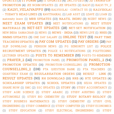
IT FORM
(26)
UPDATES
(3)
IT UPDATES
(4)
JACTO GEO
(4)
JD TRANSFER-
PROMOTION
(4)
JEE NCHM UPDATES
(1)
JEE UPDATES
(2)
KALVI
(1)
KALVI TV_2
KALVI_VELAIVAIPPU
(89)
KALVISOLAI
(2)
KALVISOLAI - CONTACT US
(1)
- TODAY'S HEAD LINES
(3)
KAVITHAIKAL
(1)
LAB ASST
(2)
LEAVE
(1)
LOAN
(1)
MRB UPDATES
(13)
NAATIL INDRU
(3)
maternity leave
(1)
NCERT NEWS
(2)
NEET EXAM UPDATES
(82)
NEET STUDY
NEET NOTIFICATIONS
(1)
NET-SET UPDATES
(28)
MATERIALS
(9)
NET-SET NOTIFICATION
(11)
NEWS - INDIA
(13)
NHIS
(3)
NEW INDIA SAMACHAR
(1)
NEWS
(1)
NEWS LIVE
(1)
ONLINE TEST
(53)
NMMS UPDATES
(3)
PART TIME
ONE DAY SALARY
(1)
PAY COM UPDATES
(32)
PAY ORDERS
(28)
TEACHERS UPDATES
(6)
PAY
POLICE
SLIP DOWNLOAD
(1)
PENSION NEWS
(2)
PG SENIORITY LIST
(1)
RECRUITMENT UPDATES
(9)
POLICE S.I NOTIFICATIONS
(2)
POLYTECHNIC
POSTS TO REMEMBER
(55)
LECTURER UPDATES
(2)
POSTS-TO-REMEMBER
PRAYER_2
(141)
PROMOTION PANEL_2
(94)
(1)
PROMOTION PANEL
(2)
PROMOTION-
PROMOTION UPDATES
(16)
PROMOTION-COUNSELLING
(1)
COUNSELLING_2
(138)
PTA QUESTION BANK
(1)
PTA TEACHERS
(2)
REGULARISATION ORDERS
(22)
RESULT - LINK
(5)
QUARTERLY EXAM
(1)
RESULT UPDATES
(90)
RH DOWNLOAD
(10)
RRB
(4)
RTE UPDATES
(4)
SCHOLARSHIP UPDATES
(6)
SCHOOL UPDATES
(13)
SELVA UPDATES
(1)
STORY
(8)
SHARE NOW
(1)
SMC
(2)
SSC UPDATES
(2)
STUDY ACCOUNTANCY
(1)
STUDY AGRI SCIENCE
(1)
STUDY ARABIC
(1)
STUDY AUDITING
(1)
STUDY
STUDY BOTANY-BIOLOGY
(3)
AUTOMOBILE
(1)
STUDY BIO CHEMISTRY
(1)
STUDY BUSINESS MATHEMATICS
(1)
STUDY CHEMISTRY
(1)
STUDY CIVIL
ENGINEERING
(1)
STUDY COMMERCE
(1)
STUDY COMPUTER
(2)
STUDY ECONOMICS
(1)
STUDY EDUCATION
(2)
STUDY ELECTRICAL ENGINEERING
(1)
STUDY