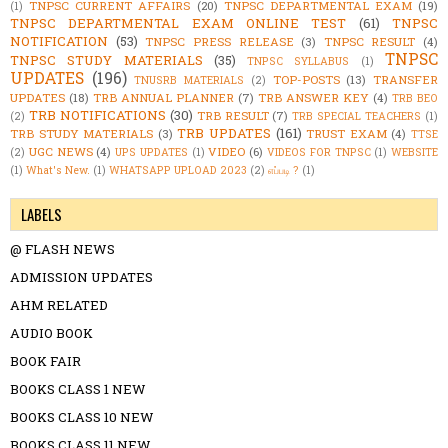
TNPSC CURRENT AFFAIRS
(20)
TNPSC DEPARTMENTAL EXAM
(19)
(1)
TNPSC DEPARTMENTAL EXAM ONLINE TEST
(61)
TNPSC
NOTIFICATION
(53)
TNPSC PRESS RELEASE
(3)
TNPSC RESULT
(4)
TNPSC
TNPSC STUDY MATERIALS
(35)
TNPSC SYLLABUS
(1)
UPDATES
(196)
TOP-POSTS
(13)
TRANSFER
TNUSRB MATERIALS
(2)
UPDATES
(18)
TRB ANNUAL PLANNER
(7)
TRB ANSWER KEY
(4)
TRB BEO
TRB NOTIFICATIONS
(30)
TRB RESULT
(7)
(2)
TRB SPECIAL TEACHERS
(1)
TRB UPDATES
(161)
TRB STUDY MATERIALS
(3)
TRUST EXAM
(4)
TTSE
UGC NEWS
(4)
VIDEO
(6)
(2)
UPS UPDATES
(1)
VIDEOS FOR TNPSC
(1)
WEBSITE
(1)
What's New.
(1)
WHATSAPP UPLOAD 2023
(2)
எப்படி ?
(1)
LABELS
@ FLASH NEWS
ADMISSION UPDATES
AHM RELATED
AUDIO BOOK
BOOK FAIR
BOOKS CLASS 1 NEW
BOOKS CLASS 10 NEW
BOOKS CLASS 11 NEW