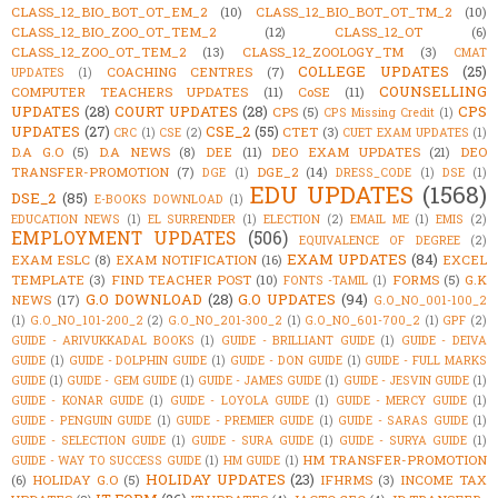
CLASS_12_BIO_BOT_OT_EM_2
(10)
CLASS_12_BIO_BOT_OT_TM_2
(10)
CLASS_12_BIO_ZOO_OT_TEM_2
(12)
CLASS_12_OT
(6)
CLASS_12_ZOO_OT_TEM_2
(13)
CLASS_12_ZOOLOGY_TM
(3)
CMAT
COLLEGE UPDATES
(25)
COACHING CENTRES
(7)
UPDATES
(1)
COUNSELLING
COMPUTER TEACHERS UPDATES
(11)
CoSE
(11)
UPDATES
(28)
COURT UPDATES
(28)
CPS
CPS
(5)
CPS Missing Credit
(1)
UPDATES
(27)
CSE_2
(55)
CTET
(3)
CRC
(1)
CSE
(2)
CUET EXAM UPDATES
(1)
D.A G.O
(5)
D.A NEWS
(8)
DEE
(11)
DEO EXAM UPDATES
(21)
DEO
TRANSFER-PROMOTION
(7)
DGE_2
(14)
DGE
(1)
DRESS_CODE
(1)
DSE
(1)
EDU UPDATES
(1568)
DSE_2
(85)
E-BOOKS DOWNLOAD
(1)
EDUCATION NEWS
(1)
EL SURRENDER
(1)
ELECTION
(2)
EMAIL ME
(1)
EMIS
(2)
EMPLOYMENT UPDATES
(506)
EQUIVALENCE OF DEGREE
(2)
EXAM UPDATES
(84)
EXAM ESLC
(8)
EXAM NOTIFICATION
(16)
EXCEL
TEMPLATE
(3)
FIND TEACHER POST
(10)
FORMS
(5)
G.K
FONTS -TAMIL
(1)
G.O DOWNLOAD
(28)
G.O UPDATES
(94)
NEWS
(17)
G.O_NO_001-100_2
(1)
G.O_NO_101-200_2
(2)
G.O_NO_201-300_2
(1)
G.O_NO_601-700_2
(1)
GPF
(2)
GUIDE - ARIVUKKADAL BOOKS
(1)
GUIDE - BRILLIANT GUIDE
(1)
GUIDE - DEIVA
GUIDE
(1)
GUIDE - DOLPHIN GUIDE
(1)
GUIDE - DON GUIDE
(1)
GUIDE - FULL MARKS
GUIDE
(1)
GUIDE - GEM GUIDE
(1)
GUIDE - JAMES GUIDE
(1)
GUIDE - JESVIN GUIDE
(1)
GUIDE - KONAR GUIDE
(1)
GUIDE - LOYOLA GUIDE
(1)
GUIDE - MERCY GUIDE
(1)
GUIDE - PENGUIN GUIDE
(1)
GUIDE - PREMIER GUIDE
(1)
GUIDE - SARAS GUIDE
(1)
GUIDE - SELECTION GUIDE
(1)
GUIDE - SURA GUIDE
(1)
GUIDE - SURYA GUIDE
(1)
HM TRANSFER-PROMOTION
GUIDE - WAY TO SUCCESS GUIDE
(1)
HM GUIDE
(1)
HOLIDAY UPDATES
(23)
(6)
HOLIDAY G.O
(5)
IFHRMS
(3)
INCOME TAX