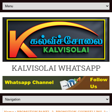
KALVISOLAI WHATSAPP
Home
»
PROMOTION PANEL_2
,
PROMOTION-COUNSELLING_2
»