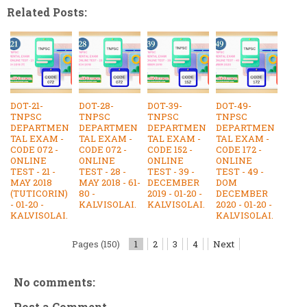
Related Posts:
DOT-21-
DOT-28-
DOT-39-
DOT-49-
TNPSC
TNPSC
TNPSC
TNPSC
DEPARTMEN
DEPARTMEN
DEPARTMEN
DEPARTMEN
TAL EXAM -
TAL EXAM -
TAL EXAM -
TAL EXAM -
CODE 072 -
CODE 072 -
CODE 152 -
CODE 172 -
ONLINE
ONLINE
ONLINE
ONLINE
TEST - 21 -
TEST - 28 -
TEST - 39 -
TEST - 49 -
MAY 2018
MAY 2018 - 61-
DECEMBER
DOM
(TUTICORIN)
80 -
2019 - 01-20 -
DECEMBER
- 01-20 -
KALVISOLAI.
KALVISOLAI.
2020 - 01-20 -
KALVISOLAI.
KALVISOLAI.
Pages (150)
1
2
3
4
Next
No comments:
Post a Comment