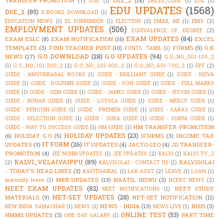
TRANSFER-PROMOTION
(7)
DGE_2
(14)
DGE
(1)
DRESS_CODE
(1)
DSE
(1)
EDU UPDATES
(1568)
DSE_2
(85)
E-BOOKS DOWNLOAD
(1)
EDUCATION NEWS
(1)
EL SURRENDER
(1)
ELECTION
(2)
EMAIL ME
(1)
EMIS
(2)
EMPLOYMENT UPDATES
(506)
EQUIVALENCE OF DEGREE
(2)
EXAM UPDATES
(84)
EXAM ESLC
(8)
EXAM NOTIFICATION
(16)
EXCEL
TEMPLATE
(3)
FIND TEACHER POST
(10)
FORMS
(5)
G.K
FONTS -TAMIL
(1)
G.O DOWNLOAD
(28)
G.O UPDATES
(94)
NEWS
(17)
G.O_NO_001-100_2
(1)
G.O_NO_101-200_2
(2)
G.O_NO_201-300_2
(1)
G.O_NO_601-700_2
(1)
GPF
(2)
GUIDE - ARIVUKKADAL BOOKS
(1)
GUIDE - BRILLIANT GUIDE
(1)
GUIDE - DEIVA
GUIDE
(1)
GUIDE - DOLPHIN GUIDE
(1)
GUIDE - DON GUIDE
(1)
GUIDE - FULL MARKS
GUIDE
(1)
GUIDE - GEM GUIDE
(1)
GUIDE - JAMES GUIDE
(1)
GUIDE - JESVIN GUIDE
(1)
GUIDE - KONAR GUIDE
(1)
GUIDE - LOYOLA GUIDE
(1)
GUIDE - MERCY GUIDE
(1)
GUIDE - PENGUIN GUIDE
(1)
GUIDE - PREMIER GUIDE
(1)
GUIDE - SARAS GUIDE
(1)
GUIDE - SELECTION GUIDE
(1)
GUIDE - SURA GUIDE
(1)
GUIDE - SURYA GUIDE
(1)
HM TRANSFER-PROMOTION
GUIDE - WAY TO SUCCESS GUIDE
(1)
HM GUIDE
(1)
HOLIDAY UPDATES
(23)
(6)
HOLIDAY G.O
(5)
IFHRMS
(3)
INCOME TAX
IT FORM
(26)
UPDATES
(3)
IT UPDATES
(4)
JACTO GEO
(4)
JD TRANSFER-
PROMOTION
(4)
JEE NCHM UPDATES
(1)
JEE UPDATES
(2)
KALVI
(1)
KALVI TV_2
KALVI_VELAIVAIPPU
(89)
KALVISOLAI
(2)
KALVISOLAI - CONTACT US
(1)
- TODAY'S HEAD LINES
(3)
KAVITHAIKAL
(1)
LAB ASST
(2)
LEAVE
(1)
LOAN
(1)
MRB UPDATES
(13)
NAATIL INDRU
(3)
maternity leave
(1)
NCERT NEWS
(2)
NEET EXAM UPDATES
(82)
NEET STUDY
NEET NOTIFICATIONS
(1)
NET-SET UPDATES
(28)
MATERIALS
(9)
NET-SET NOTIFICATION
(11)
NEWS - INDIA
(13)
NHIS
(3)
NEW INDIA SAMACHAR
(1)
NEWS
(1)
NEWS LIVE
(1)
ONLINE TEST
(53)
NMMS UPDATES
(3)
PART TIME
ONE DAY SALARY
(1)