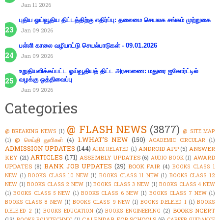
Jan 11 2026
புதிய ஓய்வூதிய திட்டத்திற்கு எதிர்ப்பு: தலைமை செயலக சங்கம் முற்றுகை
Jan 09 2026
பள்ளி காலை வழிபாட்டு செயல்பாடுகள் - 09.01.2026
Jan 09 2026
உறுதியளிக்கப்பட்ட ஓய்வூதியத் திட்ட அரசாணை: மதுரை ஐகோர்ட்டில்
வழக்கு ஒத்திவைப்பு
Jan 09 2026
Categories
@ FLASH NEWS
(3877)
@ BREAKING NEWS
(1)
@ SITE MAP
1.WHAT'S NEW
(150)
@ செய்தி துளிகள்
(4)
(1)
ACADEMIC CIRCULAR
(1)
ADMISSION UPDATES
(144)
ANDROID APP
(5)
ANSWER
AHM RELATED
(1)
ARTICLES
(171)
KEY
(21)
ASSEMBLY UPDATES
(6)
AWARD
AUDIO BOOK
(1)
BANK JOB UPDATES
(29)
UPDATES
(8)
BOOK FAIR
(4)
BOOKS CLASS 1
NEW
(1)
BOOKS CLASS 10 NEW
(1)
BOOKS CLASS 11 NEW
(1)
BOOKS CLASS 12
NEW
(1)
BOOKS CLASS 2 NEW
(1)
BOOKS CLASS 3 NEW
(1)
BOOKS CLASS 4 NEW
(1)
BOOKS CLASS 5 NEW
(1)
BOOKS CLASS 6 NEW
(1)
BOOKS CLASS 7 NEW
(1)
BOOKS CLASS 8 NEW
(1)
BOOKS CLASS 9 NEW
(1)
BOOKS D.ELE.ED 1
(1)
BOOKS
BOOKS NCERT
D.ELE.ED 2
(1)
BOOKS EDUCATION
(2)
BOOKS ENGINEERING
(2)
(13)
CALENDAR FOR SCHOOLS
(6)
BOOKS POLYTECHNIC
(1)
CAREER GUIDANCE