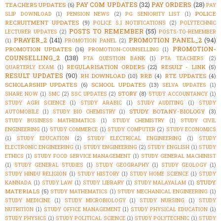
PAY COM UPDATES
(32)
PAY ORDERS
(28)
TEACHERS UPDATES
(6)
PAY
POLICE
SLIP DOWNLOAD
(1)
PENSION NEWS
(2)
PG SENIORITY LIST
(1)
RECRUITMENT UPDATES
(9)
POLICE S.I NOTIFICATIONS
(2)
POLYTECHNIC
POSTS TO REMEMBER
(55)
LECTURER UPDATES
(2)
POSTS-TO-REMEMBER
PRAYER_2
(141)
PROMOTION PANEL_2
(94)
(1)
PROMOTION PANEL
(2)
PROMOTION-
PROMOTION UPDATES
(16)
PROMOTION-COUNSELLING
(1)
COUNSELLING_2
(138)
PTA QUESTION BANK
(1)
PTA TEACHERS
(2)
REGULARISATION ORDERS
(22)
RESULT - LINK
(5)
QUARTERLY EXAM
(1)
RESULT UPDATES
(90)
RH DOWNLOAD
(10)
RRB
(4)
RTE UPDATES
(4)
SCHOLARSHIP UPDATES
(6)
SCHOOL UPDATES
(13)
SELVA UPDATES
(1)
STORY
(8)
SHARE NOW
(1)
SMC
(2)
SSC UPDATES
(2)
STUDY ACCOUNTANCY
(1)
STUDY AGRI SCIENCE
(1)
STUDY ARABIC
(1)
STUDY AUDITING
(1)
STUDY
STUDY BOTANY-BIOLOGY
(3)
AUTOMOBILE
(1)
STUDY BIO CHEMISTRY
(1)
STUDY BUSINESS MATHEMATICS
(1)
STUDY CHEMISTRY
(1)
STUDY CIVIL
ENGINEERING
(1)
STUDY COMMERCE
(1)
STUDY COMPUTER
(2)
STUDY ECONOMICS
(1)
STUDY EDUCATION
(2)
STUDY ELECTRICAL ENGINEERING
(1)
STUDY
ELECTRONIC ENGINEERING
(1)
STUDY ENGINEERING
(2)
STUDY ENGLISH
(1)
STUDY
ETHICS
(1)
STUDY FOOD SERVICE MANAGEMENT
(1)
STUDY GENERAL MACHINIST
(1)
STUDY GENERAL STUDIES
(1)
STUDY GEOGRAPHY
(1)
STUDY GEOLOGY
(1)
STUDY HINDU RELIGION
(1)
STUDY HISTORY
(1)
STUDY HOME SCIENCE
(1)
STUDY
STUDY
KANNADA
(1)
STUDY LAW
(1)
STUDY LIBRARY
(1)
STUDY MALAYALAM
(1)
MATERIALS
(5)
STUDY MATHEMATICS
(1)
STUDY MECHANICAL ENGINEERING
(1)
STUDY MEDICINE
(1)
STUDY MICROBIOLOGY
(1)
STUDY NURSING
(1)
STUDY
NUTRITION
(1)
STUDY OFFICE MANAGEMENT
(1)
STUDY PHYSICAL EDUCATION
(1)
STUDY PHYSICS
(1)
STUDY POLITICAL SCIENCE
(1)
STUDY POLYTECHNIC
(1)
STUDY