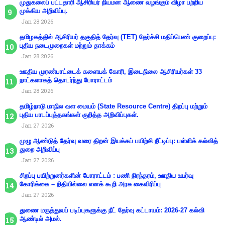
முதுகலைப் பட்டதாரி ஆசிரியர் நியமன ஆணை வழங்கும் விழா பற்றிய
முக்கிய அறிவிப்பு.
Jan 28 2026
தமிழகத்தில் ஆசிரியர் தகுதித் தேர்வு (TET) தேர்ச்சி மதிப்பெண் குறைப்பு:
புதிய நடைமுறைகள் மற்றும் தாக்கம்
Jan 28 2026
ஊதிய முரண்பாட்டைக் களையக் கோரி, இடைநிலை ஆசிரியர்கள் 33
நாட்களாகத் தொடர்ந்து போராட்டம்
Jan 28 2026
தமிழ்நாடு மாநில வள மையம் (State Resource Centre) திறப்பு மற்றும்
புதிய பாடப்புத்தகங்கள் குறித்த அறிவிப்புகள்.
Jan 27 2026
முழு ஆண்டுத் தேர்வு வரை திறன் இயக்கப் பயிற்சி நீட்டிப்பு: பள்ளிக் கல்வித்
துறை அறிவிப்பு
Jan 27 2026
சிறப்பு பயிற்றுனர்களின் போராட்டம் : பணி நிரந்தரம், ஊதிய உயர்வு
கோரிக்கை – நிதியில்லை எனக் கூறி அரசு கைவிரிப்பு
Jan 27 2026
துணை மருத்துவப் படிப்புகளுக்கு நீட் தேர்வு கட்டாயம்: 2026-27 கல்வி
ஆண்டில் அமல்.