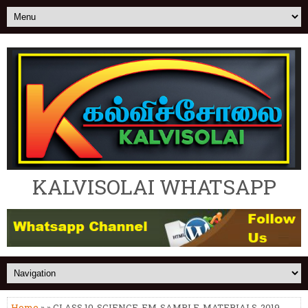
KALVISOLAI WHATSAPP
Home
» » CLASS 10-SCIENCE-EM-SAMPLE-MATERIALS-2019 -