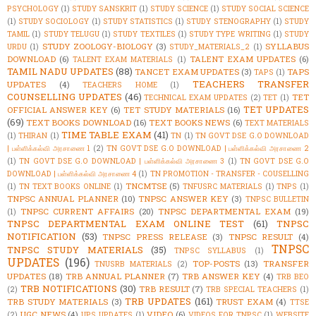
PSYCHOLOGY
(1)
STUDY SANSKRIT
(1)
STUDY SCIENCE
(1)
STUDY SOCIAL SCIENCE
(1)
STUDY SOCIOLOGY
(1)
STUDY STATISTICS
(1)
STUDY STENOGRAPHY
(1)
STUDY
TAMIL
(1)
STUDY TELUGU
(1)
STUDY TEXTILES
(1)
STUDY TYPE WRITING
(1)
STUDY
STUDY ZOOLOGY-BIOLOGY
(3)
SYLLABUS
URDU
(1)
STUDY_MATERIALS_2
(1)
DOWNLOAD
(6)
TALENT EXAM UPDATES
(6)
TALENT EXAM MATERIALS
(1)
TAMIL NADU UPDATES
(88)
TANCET EXAM UPDATES
(3)
TAPS
TAPS
(1)
TEACHERS TRANSFER
UPDATES
(4)
TEACHERS HOME
(1)
COUNSELLING UPDATES
(46)
TET
TECHNICAL EXAM UPDATES
(2)
TET
(1)
TET UPDATES
OFFICIAL ANSWER KEY
(6)
TET STUDY MATERIALS
(16)
(69)
TEXT BOOKS DOWNLOAD
(16)
TEXT BOOKS NEWS
(6)
TEXT MATERIALS
TIME TABLE EXAM
(41)
(1)
THIRAN
(1)
TN
(1)
TN GOVT DSE G.O DOWNLOAD
| பள்ளிக்கல்வி அரசாணை 1
(2)
TN GOVT DSE G.O DOWNLOAD | பள்ளிக்கல்வி அரசாணை 2
(1)
TN GOVT DSE G.O DOWNLOAD | பள்ளிக்கல்வி அரசாணை 3
(1)
TN GOVT DSE G.O
DOWNLOAD | பள்ளிக்கல்வி அரசாணை 4
(1)
TN PROMOTION - TRANSFER - COUSELLING
TNCMTSE
(5)
(1)
TN TEXT BOOKS ONLINE
(1)
TNFUSRC MATERIALS
(1)
TNPS
(1)
TNPSC ANNUAL PLANNER
(10)
TNPSC ANSWER KEY
(3)
TNPSC BULLETIN
TNPSC CURRENT AFFAIRS
(20)
TNPSC DEPARTMENTAL EXAM
(19)
(1)
TNPSC DEPARTMENTAL EXAM ONLINE TEST
(61)
TNPSC
NOTIFICATION
(53)
TNPSC PRESS RELEASE
(3)
TNPSC RESULT
(4)
TNPSC
TNPSC STUDY MATERIALS
(35)
TNPSC SYLLABUS
(1)
UPDATES
(196)
TOP-POSTS
(13)
TRANSFER
TNUSRB MATERIALS
(2)
UPDATES
(18)
TRB ANNUAL PLANNER
(7)
TRB ANSWER KEY
(4)
TRB BEO
TRB NOTIFICATIONS
(30)
TRB RESULT
(7)
(2)
TRB SPECIAL TEACHERS
(1)
TRB UPDATES
(161)
TRB STUDY MATERIALS
(3)
TRUST EXAM
(4)
TTSE
UGC NEWS
(4)
VIDEO
(6)
(2)
UPS UPDATES
(1)
VIDEOS FOR TNPSC
(1)
WEBSITE