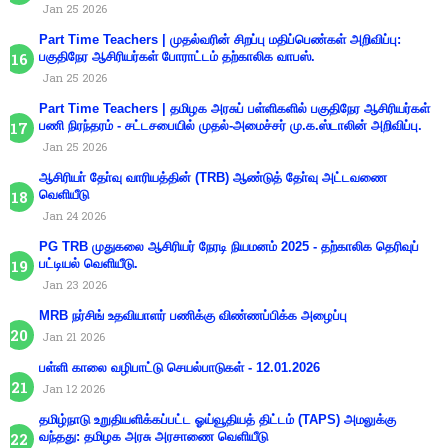
Jan 25 2026
Part Time Teachers | முதல்வரின் சிறப்பு மதிப்பெண்கள் அறிவிப்பு:
பகுதிநேர ஆசிரியர்கள் போராட்டம் தற்காலிக வாபஸ்.
Jan 25 2026
Part Time Teachers | தமிழக அரசுப் பள்ளிகளில் பகுதிநேர ஆசிரியர்கள்
பணி நிரந்தரம் - சட்டசபையில் முதல்-அமைச்சர் மு.க.ஸ்டாலின் அறிவிப்பு.
Jan 25 2026
ஆசிரியா் தோ்வு வாரியத்தின் (TRB) ஆண்டுத் தோ்வு அட்டவணை
வெளியீடு
Jan 24 2026
PG TRB முதுகலை ஆசிரியர் நேரடி நியமனம் 2025 - தற்காலிக தெரிவுப்
பட்டியல் வெளியீடு.
Jan 23 2026
MRB நர்சிங் உதவியாளர் பணிக்கு விண்ணப்பிக்க அழைப்பு
Jan 21 2026
பள்ளி காலை வழிபாட்டு செயல்பாடுகள் - 12.01.2026
Jan 12 2026
தமிழ்நாடு உறுதியளிக்கப்பட்ட ஓய்வூதியத் திட்டம் (TAPS) அமலுக்கு
வந்தது: தமிழக அரசு அரசாணை வெளியீடு