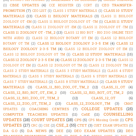
CBSE UPDATES
(4)
CEO TRANSFER-
(1)
CCE REGISTER
(2)
CCRT
(1)
PROMOTION
(7)
CLASS 10 STUDY
CEO LIST
(1)
CLASS 1 STUDY MATERIALS
(1)
MATERIALS
(13)
CLASS 11 BIOLOGY MATERIALS
(3)
CLASS 11 BIOLOGY
CLASS 11 STUDY
ZOOLOGY OT -EM
(1)
CLASS 11 BIOLOGY ZOOLOGY OT -TM
(1)
MATERIALS
(9)
CLASS 11 ZOOLOGY OT -EM
(1)
CLASS 11 ZOOLOGY OT -TM
(1)
CLASS 11 ZOOLOGY OT -TM_2
(13)
CLASS 12 BIO BOT - BIO ZOO ONLINE TEST
WITH AUDIO
(1)
CLASS 12 BIOLOGY BOTANY OT EM
(1)
CLASS 12 BIOLOGY
CLASS 12 BIOLOGY ZOOLOGY 2-3-5 EM
(4)
CLASS 12
BOTANY OT TM
(2)
BIOLOGY ZOOLOGY 2-3-5 TM
(4)
CLASS 12 BIOLOGY ZOOLOGY OT EM
(1)
CLASS 12 STUDY MATERIALS
(15)
CLASS 12 BIOLOGY ZOOLOGY OT TM
(1)
CLASS 12 ZOOLOGY 2-3-5 EM
(4)
CLASS 12 ZOOLOGY 2-3-5 TM
(4)
CLASS 12
ZOOLOGY OT EM
(1)
CLASS 12 ZOOLOGY OT TM
(1)
CLASS 12 ZOOLOGY TM
(1)
CLASS 2 STUDY MATERIALS
(1)
CLASS 3 STUDY MATERIALS
(1)
CLASS 4 STUDY
MATERIALS
(1)
CLASS 5 STUDY MATERIALS
(1)
CLASS 6 STUDY MATERIALS
(2)
CLASS 9 STUDY
CLASS 7 STUDY MATERIALS
(2)
CLASS 8 STUDY MATERIALS
(2)
MATERIALS
(3)
CLASS_11_BIO_ZOO_OT_TM_2
(12)
CLASS_11_OT
(4)
CLASS_12_BIO_BOT_OT_EM_2
(10)
CLASS_12_BIO_BOT_OT_TM_2
(10)
CLASS_12_BIO_ZOO_OT_TEM_2
(12)
CLASS_12_OT
(6)
CLASS_12_ZOO_OT_TEM_2
(13)
CLASS_12_ZOOLOGY_TM
(3)
CMAT
COLLEGE UPDATES
(25)
COACHING CENTRES
(7)
UPDATES
(1)
COUNSELLING
COMPUTER TEACHERS UPDATES
(11)
CoSE
(11)
UPDATES
(28)
COURT UPDATES
(28)
CPS
CPS
(5)
CPS Missing Credit
(1)
UPDATES
(27)
CSE_2
(55)
CTET
(3)
CRC
(1)
CSE
(2)
CUET EXAM UPDATES
(1)
D.A G.O
(5)
D.A NEWS
(8)
DEE
(11)
DEO EXAM UPDATES
(21)
DEO