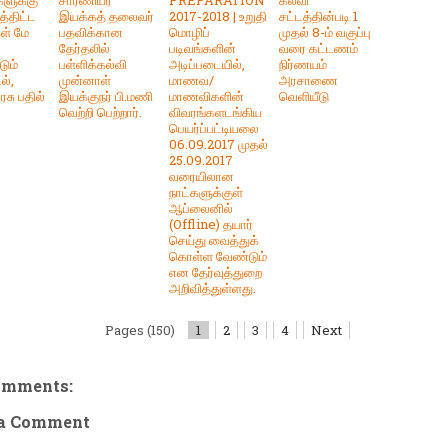
த்திட்ட
இயக்கத் தலைவர்
2017-2018 | உறுதி
சட்டத்தின்படி 1
கள் மே
பதவிக்கான
மொழிப்
முதல் 8-ம் வகுப்பு
தேர்தலில்
படிவங்களின்
வரை கட்டணம்
டும்
பள்ளிக்கல்வி
அடிப்படையில்,
நிர்ணயம்
ல்,
முன்னாள்
மாணவ/
அரசாணை
சு பதில்
இயக்குநர் பி.மணி
மாணவிகளின்
வெளியீடு
வெற்றி பெற்றார்.
விவரங்களடங்கிய
பெயர்ப்பட்டியலை
06.09.2017 முதல்
25.09.2017
வரையிலான
நாட்களுக்குள்
ஆப்லைனில்
(Offline) தயார்
செய்து வைத்துக்
கொள்ள வேண்டும்
என தேர்வுத்துறை
அறிவித்துள்ளது.
Pages (150)
1
2
3
4
Next
omments:
 a Comment