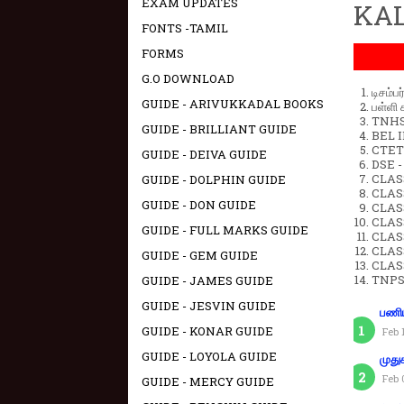
EXAM UPDATES
KAL
FONTS -TAMIL
FORMS
G.O DOWNLOAD
டிசம்ப
GUIDE - ARIVUKKADAL BOOKS
பள்ளி 
TNHSP
GUIDE - BRILLIANT GUIDE
BEL IN
CTET 
GUIDE - DEIVA GUIDE
DSE -
CLAS
GUIDE - DOLPHIN GUIDE
CLASS
GUIDE - DON GUIDE
CLASS
CLAS
GUIDE - FULL MARKS GUIDE
CLAS
CLAS
GUIDE - GEM GUIDE
CLAS
TNPS
GUIDE - JAMES GUIDE
GUIDE - JESVIN GUIDE
பணிய
GUIDE - KONAR GUIDE
Feb 
GUIDE - LOYOLA GUIDE
முது
Feb 
GUIDE - MERCY GUIDE