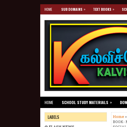
»
»
HOME
SUB DOMAINS
TEXT BOOKS
SC
»
HOME
SCHOOL STUDY MATERIALS
DO
LABELS
Home
BOOK-
@ FLASH NEWS
SOCIAL