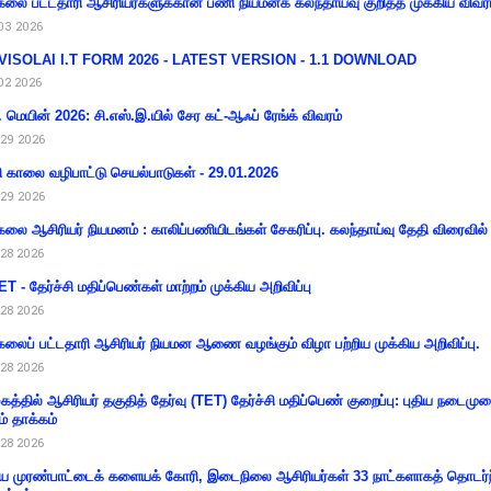
கலை பட்டதாரி ஆசிரியர்களுக்கான பணி நியமனக் கலந்தாய்வு குறித்த முக்கிய விவர
03 2026
VISOLAI I.T FORM 2026 - LATEST VERSION - 1.1 DOWNLOAD
02 2026
 மெயின் 2026: சி.எஸ்.இ.யில் சேர கட்-ஆஃப் ரேங்க் விவரம்
29 2026
ி காலை வழிபாட்டு செயல்பாடுகள் - 29.01.2026
29 2026
கலை ஆசிரியர் நியமனம் : காலிப்பணியிடங்கள் சேகரிப்பு. கலந்தாய்வு தேதி விரைவில் அ
28 2026
T - தேர்ச்சி மதிப்பெண்கள் மாற்றம் முக்கிய அறிவிப்பு
28 2026
கலைப் பட்டதாரி ஆசிரியர் நியமன ஆணை வழங்கும் விழா பற்றிய முக்கிய அறிவிப்பு.
28 2026
கத்தில் ஆசிரியர் தகுதித் தேர்வு (TET) தேர்ச்சி மதிப்பெண் குறைப்பு: புதிய நடைமு
ம் தாக்கம்
28 2026
 முரண்பாட்டைக் களையக் கோரி, இடைநிலை ஆசிரியர்கள் 33 நாட்களாகத் தொடர்ந