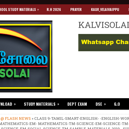
»
HOOL STUDY MATERIALS
R.H 2026
PRAYER
KALVI_VELAIVAIPPU
KALVISOLA
»
»
»
WNLOAD
STUDY MATERIALS
DEPT EXAM
DSE
G.O
»
@ FLASH NEWS
» CLASS 9-TAMIL-SMART-ENGLISH- -ENGLISH-WO
 MATHEMATICS-EM- MATHEMATICS-TM-SCIENCE-EM-SCIENCE-TM
-SCIENCE-EM-SOCIAL-SCIENCE-TM-SAMPLE-MATERIALS-2019 - SU