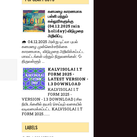
கனமழை காரணமாக
பள்ளி மற்றும்
கல்லூரிகளுக்கு
(04.12.2025 rain
holiday) விடுமுறை
அறிவிப்பு.
🌧️ 04.12.2025 அன்று டிட்வா புயல்
கனமழை முன்னெச்சரிக்கை
காரணமாக, விடுமுறை அறிவிக்கப்பட்ட
மாவட்டங்கள் மற்றும் நிறுவனங்கள்: 💦
திருவள்ளூர் ...
KALVISOLAI I.T
FORM 2025 -
LATEST VERSION -
1.3 DOWNLOAD
KALVISOLAI I.T
FORM 2025 -
VERSION - 1.3 DOWNLOAD | சில
நிமிடங்களில் தயார் செய்யும் வகையில்
வடிவமைக்கப்பட்ட KALVISOLAI I.T
FORM 2025.......
LABELS