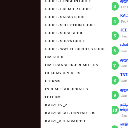
GUIDE - PENGUIN GUIDE
முது
Feb 
GUIDE - PREMIER GUIDE
KAL
GUIDE - SARAS GUIDE
Feb 
GUIDE - SELECTION GUIDE
JEE.
GUIDE - SURA GUIDE
Jan 
GUIDE - SURYA GUIDE
பள்ள
GUIDE - WAY TO SUCCESS GUIDE
Jan 
HM GUIDE
முது
HM TRANSFER-PROMOTION
Jan 
HOLIDAY UPDATES
TNTE
IFHRMS
Jan 
INCOME TAX UPDATES
முது
Jan 
IT FORM
KALVI TV_2
தமிழ
மற்று
KALVISOLAI - CONTACT US
Jan 
KALVI_VELAIVAIPPU
ஊதிய