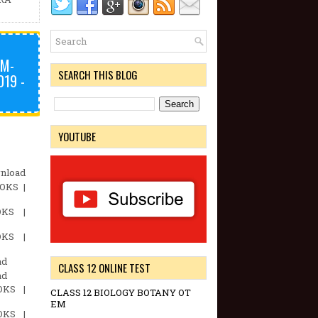
TM-
SEARCH THIS BLOG
19 -
YOUTUBE
nload
OKS |
OKS |
OKS |
ad
CLASS 12 ONLINE TEST
ad
OKS |
CLASS 12 BIOLOGY BOTANY OT
EM
OKS |