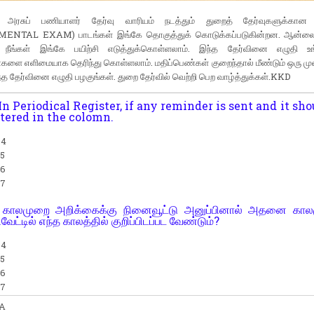
டு அரசுப் பணியாளர் தேர்வு வாரியம் நடத்தும் துறைத் தேர்வுகளுக்கா
NTAL EXAM) பாடங்கள் இங்கே தொகுத்துக் கொடுக்கப்படுகின்றன. ஆன்லைன்
 நீங்கள் இங்கே பயிற்சி எடுத்துக்கொள்ளலாம். இந்த தேர்வினை எழுதி உ
களை எளிமையாக தெரிந்து கொள்ளலாம். மதிப்பெண்கள் குறைந்தால் மீண்டும் ஒரு மு
்த தேர்வினை எழுதி பழகுங்கள். துறை தேர்வில் வெற்றி பெற வாழ்த்துக்கள்.KKD
In Periodical Register, if any reminder is sent and it sho
tered in the colomn.
 4
 5
 6
 7
காலமுறை அறிக்கைக்கு நினைவூட்டு அனுப்பினால் அதனை கால
வேட்டில் எந்த காலத்தில் குறிப்பிடப்பட வேண்டும்?
 4
 5
 6
 7
A