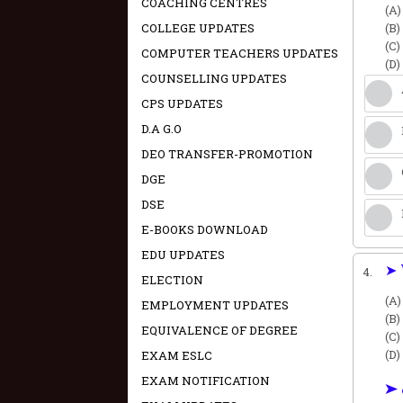
COACHING CENTRES
(A)
COLLEGE UPDATES
(B)
(C)
COMPUTER TEACHERS UPDATES
(D)
COUNSELLING UPDATES
CPS UPDATES
D.A G.O
DEO TRANSFER-PROMOTION
DGE
DSE
E-BOOKS DOWNLOAD
EDU UPDATES
➤ 
4.
ELECTION
(A)
EMPLOYMENT UPDATES
(B)
EQUIVALENCE OF DEGREE
(C)
(D)
EXAM ESLC
EXAM NOTIFICATION
➤ 