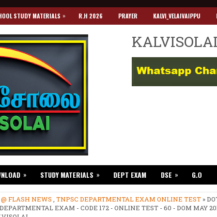
»
HOOL STUDY MATERIALS
R.H 2026
PRAYER
KALVI_VELAIVAIPPU
KALVISOLA
»
»
»
WNLOAD
STUDY MATERIALS
DEPT EXAM
DSE
G.O
»
@ FLASH NEWS
,
TNPSC DEPARTMENTAL EXAM ONLINE TEST
» DO
DEPARTMENTAL EXAM - CODE 172 - ONLINE TEST - 60 - DOM MAY 2018
LVISOLAI.