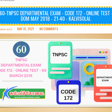
60-TNPSC DEPARTMENTAL EXAM - CODE 172 - ONLINE TEST -
DOM MAY 2018 - 21-40 - KALVISOLAI.
ோலை.காம்
MAY 01, 2021
NO COMMENTS