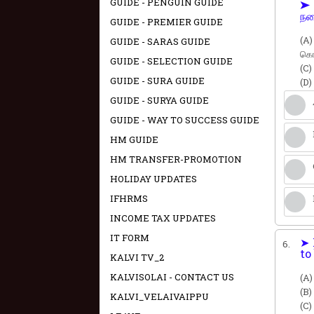
GUIDE - PENGUIN GUIDE
➤ 
நட
GUIDE - PREMIER GUIDE
(A)
GUIDE - SARAS GUIDE
கொட
GUIDE - SELECTION GUIDE
(C)
GUIDE - SURA GUIDE
(D)
GUIDE - SURYA GUIDE
GUIDE - WAY TO SUCCESS GUIDE
HM GUIDE
HM TRANSFER-PROMOTION
HOLIDAY UPDATES
IFHRMS
INCOME TAX UPDATES
IT FORM
➤ 
6.
to
KALVI TV_2
KALVISOLAI - CONTACT US
(A)
(B)
KALVI_VELAIVAIPPU
(C)