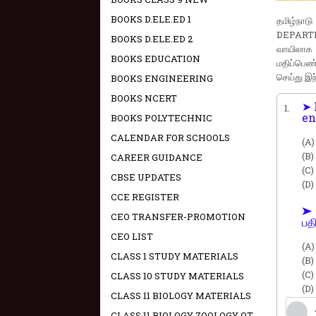
BOOKS D.ELE.ED 1
தமிழ்நா
DEPARTME
BOOKS D.ELE.ED 2
வாயிலாக
BOOKS EDUCATION
மதிப்பெண்
செய்து இந
BOOKS ENGINEERING
BOOKS NCERT
➤ 
1.
en
BOOKS POLYTECHNIC
CALENDAR FOR SCHOOLS
(A)
(B)
CAREER GUIDANCE
(C)
CBSE UPDATES
(D)
CCE REGISTER
➤ 
CEO TRANSFER-PROMOTION
பதி
CEO LIST
(A)
CLASS 1 STUDY MATERIALS
(B)
(C)
CLASS 10 STUDY MATERIALS
(D)
CLASS 11 BIOLOGY MATERIALS
CLASS 11 BIOLOGY ZOOLOGY OT -