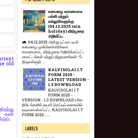
கனமழை காரணமாக
பள்ளி மற்றும்
கல்லூரிகளுக்கு
(04.12.2025 rain
holiday) விடுமுறை
அறிவிப்பு.
🌧️ 04.12.2025 அன்று டிட்வா புயல்
கனமழை முன்னெச்சரிக்கை
காரணமாக, விடுமுறை அறிவிக்கப்பட்ட
மாவட்டங்கள் மற்றும் நிறுவனங்கள்: 💦
urrent
திருவள்ளூர் ...
he old
KALVISOLAI I.T
FORM 2025 -
LATEST VERSION -
1.3 DOWNLOAD
KALVISOLAI I.T
FORM 2025 -
VERSION - 1.3 DOWNLOAD | சில
நிமிடங்களில் தயார் செய்யும் வகையில்
திறந்து
வடிவமைக்கப்பட்ட KALVISOLAI I.T
டு எண்
FORM 2025.......
டும்.
LABELS