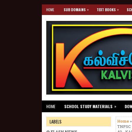
»
»
HOME
SUB DOMAINS
TEXT BOOKS
SC
»
HOME
SCHOOL STUDY MATERIALS
DO
LABELS
Home
TNPSC 
@ FLASH NEWS
40 - KA