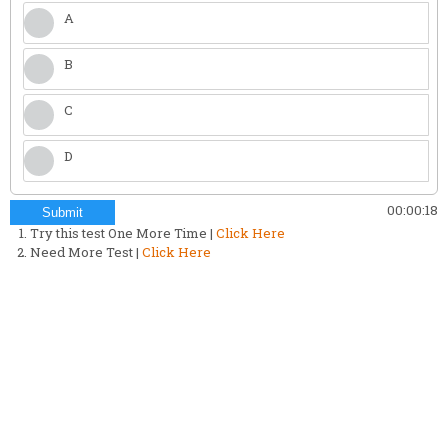
A
B
C
D
00:00:19
Submit
Try this test One More Time |
Click Here
Need More Test |
Click Here