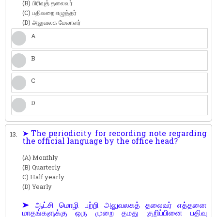
(B) பிரிவுத் தலைவர்
(C) பதிவறை எழுத்தர்
(D) அலுவலக மேலாளர்
A
B
C
D
➤ The periodicity for recording note regarding
13.
the official language by the office head?
(A) Monthly
(B) Quarterly
C) Half yearly
(D) Yearly
➤ ஆட்சி மொழி பற்றி அலுவலகத் தலைவர் எத்தனை
மாதங்களுக்கு ஒரு முறை தமது குறிப்பினை பதிவு