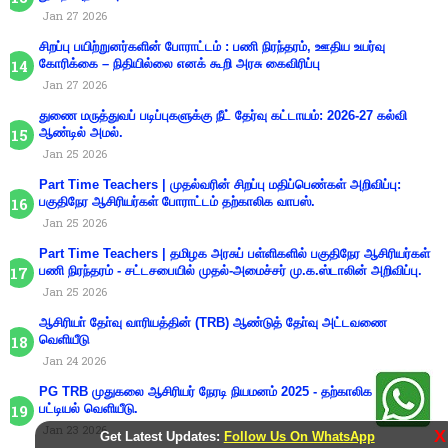
Jan 27 2026
சிறப்பு பயிற்றுனர்களின் போராட்டம் : பணி நிரந்தரம், ஊதிய உயர்வு
கோரிக்கை – நிதியில்லை எனக் கூறி அரசு கைவிரிப்பு
Jan 27 2026
துணை மருத்துவப் படிப்புகளுக்கு நீட் தேர்வு கட்டாயம்: 2026-27 கல்வி
ஆண்டில் அமல்.
Jan 25 2026
Part Time Teachers | முதல்வரின் சிறப்பு மதிப்பெண்கள் அறிவிப்பு:
பகுதிநேர ஆசிரியர்கள் போராட்டம் தற்காலிக வாபஸ்.
Jan 25 2026
Part Time Teachers | தமிழக அரசுப் பள்ளிகளில் பகுதிநேர ஆசிரியர்கள்
பணி நிரந்தரம் - சட்டசபையில் முதல்-அமைச்சர் மு.க.ஸ்டாலின் அறிவிப்பு.
Jan 25 2026
ஆசிரியா் தோ்வு வாரியத்தின் (TRB) ஆண்டுத் தோ்வு அட்டவணை
வெளியீடு
Jan 24 2026
PG TRB முதுகலை ஆசிரியர் நேரடி நியமனம் 2025 - தற்காலிக தெரிவுப்
பட்டியல் வெளியீடு.
Jan 23 2026
X
Get Latest Updates:
Follow Us On WhatsApp