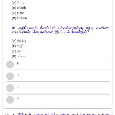
(A) Red
(B) Black
(C) Blue
(D) Green
➤ குறிப்புரைக் கோப்பின் பக்கங்களுக்கு எந்த வண்ண
மையினால் பக்க எண்கள் இடப்படல் வேண்டும்?
(A) சிவப்பு
(B) கருப்பு
(C) நீலம்
(D) பச்சை
A
B
C
D
➤ Which type of file may not be sent along