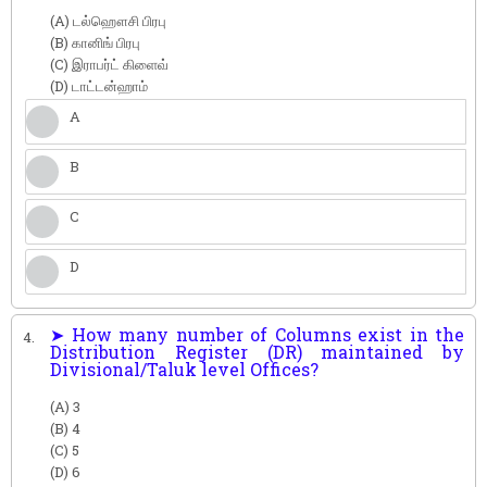
(A) டல்ஹௌசி பிரபு
(B) கானிங் பிரபு
(C) இராபர்ட் கிளைவ்
(D) டாட்டன்ஹாம்
A
B
C
D
➤ How many number of Columns exist in the
4.
Distribution Register (DR) maintained by
Divisional/Taluk level Offices?
(A) 3
(B) 4
(C) 5
(D) 6