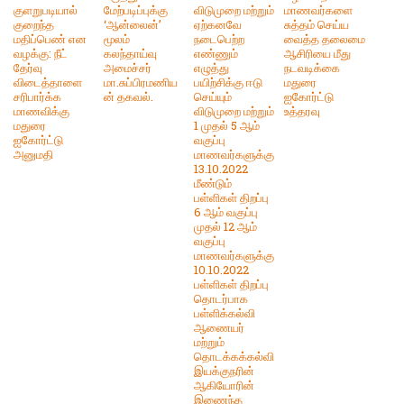
குளறுபடியால்
மேற்படிப்புக்கு
விடுமுறை மற்றும்
மாணவர்களை
குறைந்த
‘ஆன்லைன்’
ஏற்கனவே
சுத்தம் செய்ய
மதிப்பெண் என
மூலம்
நடைபெற்ற
வைத்த தலைமை
வழக்கு: நீட்
கலந்தாய்வு
எண்ணும்
ஆசிரியை மீது
தேர்வு
அமைச்சர்
எழுத்து
நடவடிக்கை
விடைத்தாளை
மா.சுப்பிரமணிய
பயிற்சிக்கு ஈடு
மதுரை
சரிபார்க்க
ன் தகவல்.
செய்யும்
ஐகோர்ட்டு
மாணவிக்கு
விடுமுறை மற்றும்
உத்தரவு
மதுரை
1 முதல் 5 ஆம்
ஐகோர்ட்டு
வகுப்பு
அனுமதி
மாணவர்களுக்கு
13.10.2022
மீண்டும்
பள்ளிகள் திறப்பு
6 ஆம் வகுப்பு
முதல் 12 ஆம்
வகுப்பு
மாணவர்களுக்கு
10.10.2022
பள்ளிகள் திறப்பு
தொடர்பாக
பள்ளிக்கல்வி
ஆணையர்
மற்றும்
தொடக்கக்கல்வி
இயக்குநரின்
ஆகியோரின்
இணைந்த