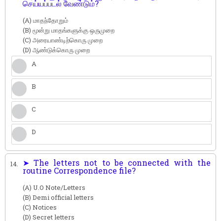
செய்யப்படல் வேண்டும்?
(A) மாதந்தோறும்
(B) மூன்று மாதங்களுக்கு ஒருமுறை
(C) அரையாண்டிற்கொரு முறை
(D) ஆண்டுக்கொரு முறை
A
B
C
D
➤ The letters not to be connected with the
14.
routine Correspondence file?
(A) U.O Note/Letters
(B) Demi official letters
(C) Notices
(D) Secret letters