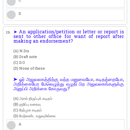
D
➤ An application/petition or letter or report is
19.
sent to other office for want of report after
making an endorsement?
(A) N.Dis
(B) Draft note
(C) D.O
(D) None of these
➤ ஓர் அலுவலகத்திற்கு வந்த மனுவையோ, கடிதத்தையோ,
அறிக்கையோ மேலெழுத்து எழுதி பிற அலுவலகங்களுக்கு
அனுப்பி அறிக்கை கோருவது?
(A) அசல் திருப்புக் கடிதம்
(B) குறிப்பு வரைவு
(C) நேர்முக கடிதம்
(D) மேற்கண்ட எதுவுமில்லை
A