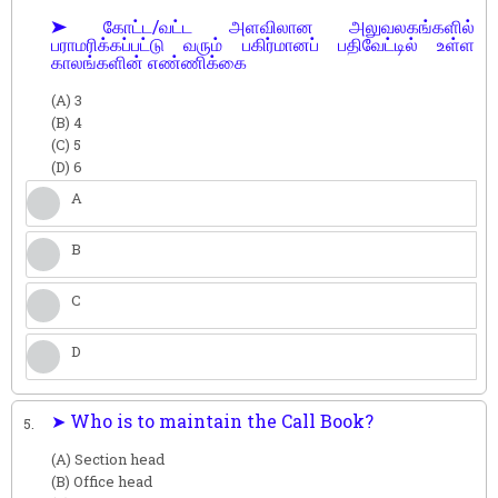
➤ கோட்ட/வட்ட அளவிலான அலுவலகங்களில்
பராமரிக்கப்பட்டு வரும் பகிர்மானப் பதிவேட்டில் உள்ள
காலங்களின் எண்ணிக்கை
(A) 3
(B) 4
(C) 5
(D) 6
A
B
C
D
➤ Who is to maintain the Call Book?
5.
(A) Section head
(B) Office head