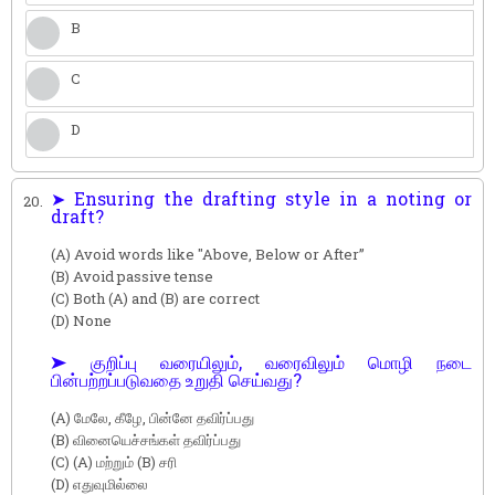
B
C
D
➤ Ensuring the drafting style in a noting or
20.
draft?
(A) Avoid words like "Above, Below or After”
(B) Avoid passive tense
(C) Both (A) and (B) are correct
(D) None
➤ குறிப்பு வரையிலும், வரைவிலும் மொழி நடை
பின்பற்றப்படுவதை உறுதி செய்வது?
(A) மேலே, கீழே, பின்னே தவிர்ப்பது
(B) வினையெச்சங்கள் தவிர்ப்பது
(C) (A) மற்றும் (B) சரி
(D) எதுவுமில்லை