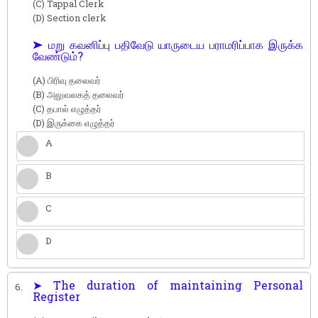
(C) Tappal Clerk
(D) Section clerk
➤ மறு கவனிப்பு பதிவேடு யாருடைய பராமரிப்பாக இருக்க
வேண்டும்?
(A) பிரிவு தலைவர்
(B) அலுவலகத் தலைவர்
(C) தபால் எழுத்தர்
(D) இருக்கை எழுத்தர்
A
B
C
D
➤ The duration of maintaining Personal
6.
Register