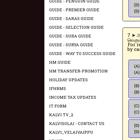
GUIDE - PENGUIN GUIDE
(D)
GUIDE - PREMIER GUIDE
(D)
GUIDE - SARAS GUIDE
GUIDE - SELECTION GUIDE
7 ➤ அரசு அலுவலர் 25 ஆண்டுகள் பணி முடித்தால் அவருக்கு ரூபாய் -----
GUIDE - SURA GUIDE
வெகும
For r
GUIDE - SURYA GUIDE
by ca
GUIDE - WAY TO SUCCESS GUIDE
HM GUIDE
(A
HM TRANSFER-PROMOTION
(A)
HOLIDAY UPDATES
(B)
IFHRMS
(B)
INCOME TAX UPDATES
(C)
IT FORM
(C)
KALVI TV_2
KALVISOLAI - CONTACT US
(D)
(D)
KALVI_VELAIVAIPPU