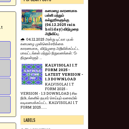
கனமழை காரணமாக
பள்ளி மற்றும்
கல்லூரிகளுக்கு
(04.12.2025 rain
nt
holiday) விடுமுறை
அறிவிப்பு.
🌧️ 04.12.2025 அன்று டிட்வா புயல்
கனமழை முன்னெச்சரிக்கை
காரணமாக, விடுமுறை அறிவிக்கப்பட்ட
மாவட்டங்கள் மற்றும் நிறுவனங்கள்: 💦
திருவள்ளூர் ...
KALVISOLAI I.T
FORM 2025 -
LATEST VERSION -
1.3 DOWNLOAD
KALVISOLAI I.T
FORM 2025 -
VERSION - 1.3 DOWNLOAD | சில
நிமிடங்களில் தயார் செய்யும் வகையில்
வடிவமைக்கப்பட்ட KALVISOLAI I.T
FORM 2025.......
LABELS