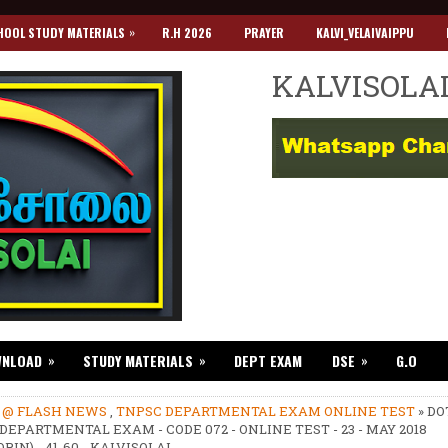
»
HOOL STUDY MATERIALS
R.H 2026
PRAYER
KALVI_VELAIVAIPPU
KALVISOLA
»
»
»
WNLOAD
STUDY MATERIALS
DEPT EXAM
DSE
G.O
»
@ FLASH NEWS
,
TNPSC DEPARTMENTAL EXAM ONLINE TEST
» DO
DEPARTMENTAL EXAM - CODE 072 - ONLINE TEST - 23 - MAY 2018
RIN) - 41-60 - KALVISOLAI.