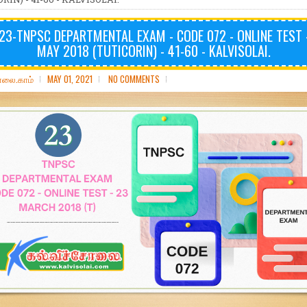
23-TNPSC DEPARTMENTAL EXAM - CODE 072 - ONLINE TEST -
MAY 2018 (TUTICORIN) - 41-60 - KALVISOLAI.
ோலை.காம்
MAY 01, 2021
NO COMMENTS