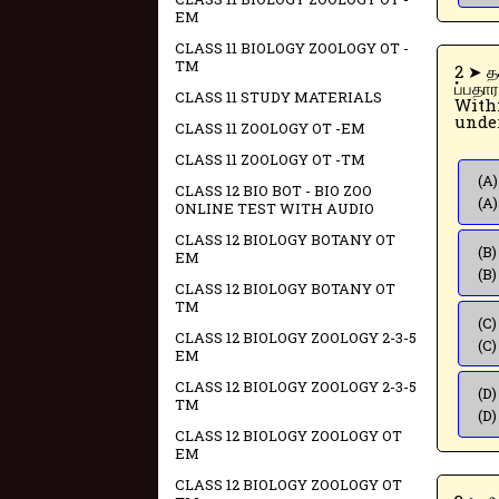
EM
CLASS 11 BIOLOGY ZOOLOGY OT -
TM
2 ➤ தகவலறியும் உரிமை சட்டம் 2005-ன் படி தகவல் தரும் அலுவலர் விண்ண
ப்பதார
CLASS 11 STUDY MATERIALS
Withi
under
CLASS 11 ZOOLOGY OT -EM
CLASS 11 ZOOLOGY OT -TM
(A)
CLASS 12 BIO BOT - BIO ZOO
(A)
ONLINE TEST WITH AUDIO
CLASS 12 BIOLOGY BOTANY OT
(B)
EM
(B)
CLASS 12 BIOLOGY BOTANY OT
TM
(C)
CLASS 12 BIOLOGY ZOOLOGY 2-3-5
(C)
EM
CLASS 12 BIOLOGY ZOOLOGY 2-3-5
(D)
TM
(D)
CLASS 12 BIOLOGY ZOOLOGY OT
EM
CLASS 12 BIOLOGY ZOOLOGY OT