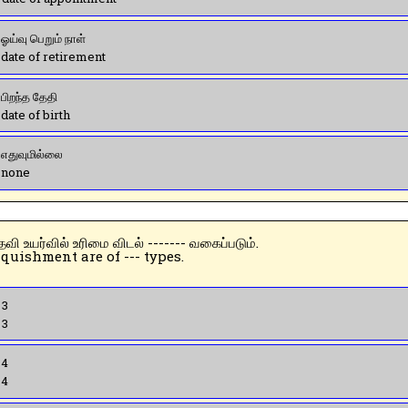
 ஓய்வு பெறும் நாள்
 date of retirement
 பிறந்த தேதி
 date of birth
 எதுவுமில்லை
) none
 ➤ பதவி உயர்வில் உரிமை விடல் ------- வகைப்படும்.
quishment are of --- types.
 3
 3
 4
 4