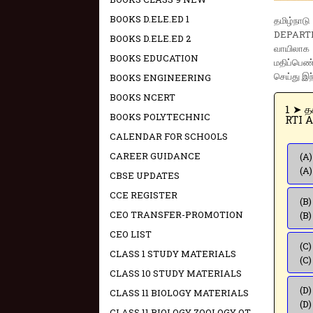
BOOKS D.ELE.ED 1
தமிழ்நா
DEPARTME
BOOKS D.ELE.ED 2
வாயிலாக
BOOKS EDUCATION
மதிப்பெண்
செய்து இந
BOOKS ENGINEERING
BOOKS NCERT
1
BOOKS POLYTECHNIC
RTI A
CALENDAR FOR SCHOOLS
CAREER GUIDANCE
(A)
(A
CBSE UPDATES
CCE REGISTER
(B)
CEO TRANSFER-PROMOTION
(B
CEO LIST
(C)
CLASS 1 STUDY MATERIALS
(C)
CLASS 10 STUDY MATERIALS
(D)
CLASS 11 BIOLOGY MATERIALS
(D
CLASS 11 BIOLOGY ZOOLOGY OT -