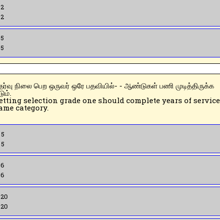
 2
 2
 5
 5
ும்.
etting selection grade one should complete years of service
ame category.
 5
 5
 6
 6
 20
 20