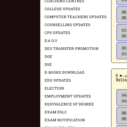
COACHING CENTRES
COLLEGE UPDATES
(B)
COMPUTER TEACHERS UPDATES
(B)
COUNSELLING UPDATES
(C)
CPS UPDATES
(D)
D.A G.O
(D)
DEO TRANSFER-PROMOTION
(C
DGE
DSE
E-BOOKS DOWNLOAD
5
Relin
EDU UPDATES
ELECTION
(A)
EMPLOYMENT UPDATES
(A)
EQUIVALENCE OF DEGREE
EXAM ESLC
(B)
(B)
EXAM NOTIFICATION