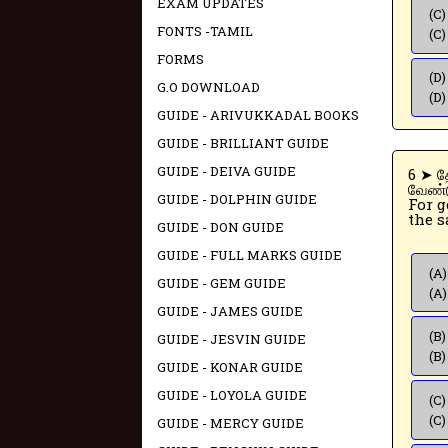
EXAM UPDATES
(C)
FONTS -TAMIL
(C)
FORMS
(D)
G.O DOWNLOAD
(D)
GUIDE - ARIVUKKADAL BOOKS
GUIDE - BRILLIANT GUIDE
GUIDE - DEIVA GUIDE
6 ➤ தேர்வு நிலை பெற ஒருவர் ஒரே பதவியில்- - ஆண்டுகள் பணி முடித்திருக்க
வேண்ட
GUIDE - DOLPHIN GUIDE
For g
the s
GUIDE - DON GUIDE
GUIDE - FULL MARKS GUIDE
(A)
GUIDE - GEM GUIDE
(A)
GUIDE - JAMES GUIDE
(B)
GUIDE - JESVIN GUIDE
(B)
GUIDE - KONAR GUIDE
GUIDE - LOYOLA GUIDE
(C)
(C)
GUIDE - MERCY GUIDE