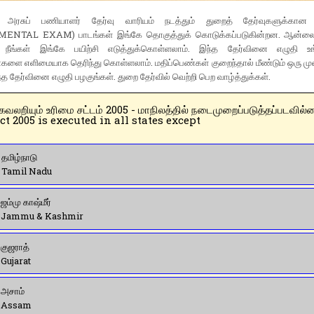
டு அரசுப் பணியாளர் தேர்வு வாரியம் நடத்தும் துறைத் தேர்வுகளுக்கா
NTAL EXAM) பாடங்கள் இங்கே தொகுத்துக் கொடுக்கப்படுகின்றன. ஆன்லைன்
 நீங்கள் இங்கே பயிற்சி எடுத்துக்கொள்ளலாம். இந்த தேர்வினை எழுதி உ
களை எளிமையாக தெரிந்து கொள்ளலாம். மதிப்பெண்கள் குறைந்தால் மீண்டும் ஒரு மு
்த தேர்வினை எழுதி பழகுங்கள். துறை தேர்வில் வெற்றி பெற வாழ்த்துக்கள்.
 ➤ தகவலறியும் உரிமை சட்டம் 2005 - மாநிலத்தில் நடைமுறைப்படுத்தப்படவில
ct 2005 is executed in all states except
 தமிழ்நாடு
) Tamil Nadu
 ஜம்மு காஷ்மீர்
) Jammu & Kashmir
 குஜராத்
 Gujarat
 அசாம்
) Assam