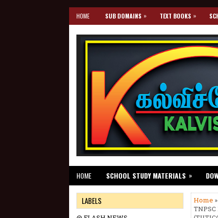
»
»
HOME
SUB DOMAINS
TEXT BOOKS
SC
»
HOME
SCHOOL STUDY MATERIALS
DO
LABELS
Home
TNPSC 
@ FLASH NEWS
(TUTICO