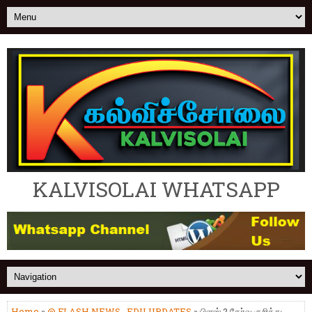
KALVISOLAI WHATSAPP
Home
»
@ FLASH NEWS
,
EDU UPDATES
» பிளஸ் 2 தேர்வு குறித்து