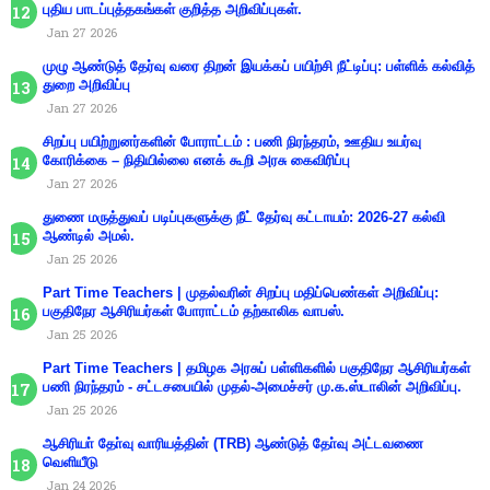
புதிய பாடப்புத்தகங்கள் குறித்த அறிவிப்புகள்.
Jan 27 2026
முழு ஆண்டுத் தேர்வு வரை திறன் இயக்கப் பயிற்சி நீட்டிப்பு: பள்ளிக் கல்வித்
துறை அறிவிப்பு
Jan 27 2026
சிறப்பு பயிற்றுனர்களின் போராட்டம் : பணி நிரந்தரம், ஊதிய உயர்வு
கோரிக்கை – நிதியில்லை எனக் கூறி அரசு கைவிரிப்பு
Jan 27 2026
துணை மருத்துவப் படிப்புகளுக்கு நீட் தேர்வு கட்டாயம்: 2026-27 கல்வி
ஆண்டில் அமல்.
Jan 25 2026
Part Time Teachers | முதல்வரின் சிறப்பு மதிப்பெண்கள் அறிவிப்பு:
பகுதிநேர ஆசிரியர்கள் போராட்டம் தற்காலிக வாபஸ்.
Jan 25 2026
Part Time Teachers | தமிழக அரசுப் பள்ளிகளில் பகுதிநேர ஆசிரியர்கள்
பணி நிரந்தரம் - சட்டசபையில் முதல்-அமைச்சர் மு.க.ஸ்டாலின் அறிவிப்பு.
Jan 25 2026
ஆசிரியா் தோ்வு வாரியத்தின் (TRB) ஆண்டுத் தோ்வு அட்டவணை
வெளியீடு
Jan 24 2026