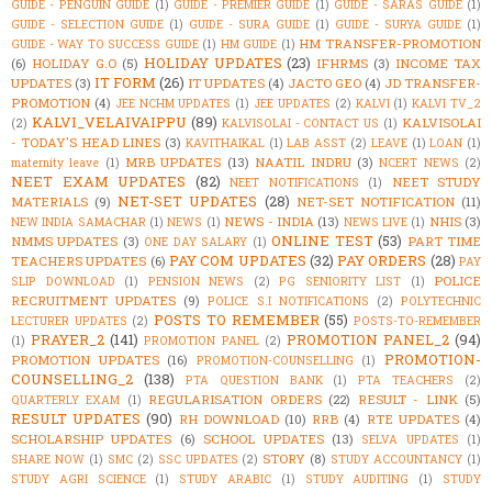
GUIDE - PENGUIN GUIDE
(1)
GUIDE - PREMIER GUIDE
(1)
GUIDE - SARAS GUIDE
(1)
GUIDE - SELECTION GUIDE
(1)
GUIDE - SURA GUIDE
(1)
GUIDE - SURYA GUIDE
(1)
HM TRANSFER-PROMOTION
GUIDE - WAY TO SUCCESS GUIDE
(1)
HM GUIDE
(1)
HOLIDAY UPDATES
(23)
(6)
HOLIDAY G.O
(5)
IFHRMS
(3)
INCOME TAX
IT FORM
(26)
UPDATES
(3)
IT UPDATES
(4)
JACTO GEO
(4)
JD TRANSFER-
PROMOTION
(4)
JEE NCHM UPDATES
(1)
JEE UPDATES
(2)
KALVI
(1)
KALVI TV_2
KALVI_VELAIVAIPPU
(89)
KALVISOLAI
(2)
KALVISOLAI - CONTACT US
(1)
- TODAY'S HEAD LINES
(3)
KAVITHAIKAL
(1)
LAB ASST
(2)
LEAVE
(1)
LOAN
(1)
MRB UPDATES
(13)
NAATIL INDRU
(3)
maternity leave
(1)
NCERT NEWS
(2)
NEET EXAM UPDATES
(82)
NEET STUDY
NEET NOTIFICATIONS
(1)
NET-SET UPDATES
(28)
MATERIALS
(9)
NET-SET NOTIFICATION
(11)
NEWS - INDIA
(13)
NHIS
(3)
NEW INDIA SAMACHAR
(1)
NEWS
(1)
NEWS LIVE
(1)
ONLINE TEST
(53)
NMMS UPDATES
(3)
PART TIME
ONE DAY SALARY
(1)
PAY COM UPDATES
(32)
PAY ORDERS
(28)
TEACHERS UPDATES
(6)
PAY
POLICE
SLIP DOWNLOAD
(1)
PENSION NEWS
(2)
PG SENIORITY LIST
(1)
RECRUITMENT UPDATES
(9)
POLICE S.I NOTIFICATIONS
(2)
POLYTECHNIC
POSTS TO REMEMBER
(55)
LECTURER UPDATES
(2)
POSTS-TO-REMEMBER
PRAYER_2
(141)
PROMOTION PANEL_2
(94)
(1)
PROMOTION PANEL
(2)
PROMOTION-
PROMOTION UPDATES
(16)
PROMOTION-COUNSELLING
(1)
COUNSELLING_2
(138)
PTA QUESTION BANK
(1)
PTA TEACHERS
(2)
REGULARISATION ORDERS
(22)
RESULT - LINK
(5)
QUARTERLY EXAM
(1)
RESULT UPDATES
(90)
RH DOWNLOAD
(10)
RRB
(4)
RTE UPDATES
(4)
SCHOLARSHIP UPDATES
(6)
SCHOOL UPDATES
(13)
SELVA UPDATES
(1)
STORY
(8)
SHARE NOW
(1)
SMC
(2)
SSC UPDATES
(2)
STUDY ACCOUNTANCY
(1)
STUDY AGRI SCIENCE
(1)
STUDY ARABIC
(1)
STUDY AUDITING
(1)
STUDY