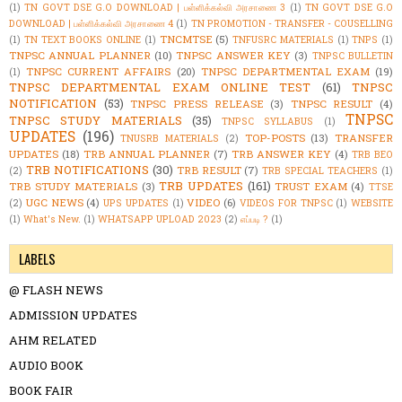
(1)
TN GOVT DSE G.O DOWNLOAD | பள்ளிக்கல்வி அரசாணை 3
(1)
TN GOVT DSE G.O
DOWNLOAD | பள்ளிக்கல்வி அரசாணை 4
(1)
TN PROMOTION - TRANSFER - COUSELLING
TNCMTSE
(5)
(1)
TN TEXT BOOKS ONLINE
(1)
TNFUSRC MATERIALS
(1)
TNPS
(1)
TNPSC ANNUAL PLANNER
(10)
TNPSC ANSWER KEY
(3)
TNPSC BULLETIN
TNPSC CURRENT AFFAIRS
(20)
TNPSC DEPARTMENTAL EXAM
(19)
(1)
TNPSC DEPARTMENTAL EXAM ONLINE TEST
(61)
TNPSC
NOTIFICATION
(53)
TNPSC PRESS RELEASE
(3)
TNPSC RESULT
(4)
TNPSC
TNPSC STUDY MATERIALS
(35)
TNPSC SYLLABUS
(1)
UPDATES
(196)
TOP-POSTS
(13)
TRANSFER
TNUSRB MATERIALS
(2)
UPDATES
(18)
TRB ANNUAL PLANNER
(7)
TRB ANSWER KEY
(4)
TRB BEO
TRB NOTIFICATIONS
(30)
TRB RESULT
(7)
(2)
TRB SPECIAL TEACHERS
(1)
TRB UPDATES
(161)
TRB STUDY MATERIALS
(3)
TRUST EXAM
(4)
TTSE
UGC NEWS
(4)
VIDEO
(6)
(2)
UPS UPDATES
(1)
VIDEOS FOR TNPSC
(1)
WEBSITE
(1)
What's New.
(1)
WHATSAPP UPLOAD 2023
(2)
எப்படி ?
(1)
LABELS
@ FLASH NEWS
ADMISSION UPDATES
AHM RELATED
AUDIO BOOK
BOOK FAIR