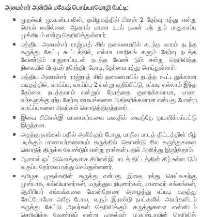
அமைச்சர் அன்பில் மகேஷ் பொய்யாமொழி பேட்டி:
முதல்வர் மு.க.ஸ்டாலின், தமிழகத்தில் பிளஸ் 2 தேர்வு ரத்து என்று
சொல் லவில்லை. ஆனால் மாண உடல் நலன் மற் றும் பாதுகாப்பு
முக்கியம் என்று தெரிவித்துள்ளார்.
மத்திய அமைச்சர் ராஜ்நாத் சிங் தலைமையில் கடந்த வாரம் நடந்த
கருத்து கேட்பு கூட்டத்தில், எல்லா மாநிலங் களும் தேர்வு நடத்த
வேண்டும் பாதுகாப்புடன் நடத்த வேண் டும் என்று தெரிவித்த
நிலையில் பிரதமர் நரேந்திர மோடி, தேர்வை ரத்து செய்துள்ளார்.
மத்திய அமைச்சர் ராஜ்நாத் சிங் தலைமையில் நடத்த கூட்டதுக்கான
கடிதத்தில், வாய்ப்பு, வாய்ப்பு 2 என்று குறிப்பிட்டு, எப்படி எல்லாம் இந்த
தேர்வை நடத்தலாம் என்றும் நேரத்தை குறைக்கலாமா, மாண
வர்களுக்கு ஏற்ப தேர்வு மையங்களை அதிகரிக்கலாமா என்பது போன்ற
வாய்ப்புகளை அவர்கள் கொடுத்திருந்தனர்.
இவை சிபிஎஸ்இ மாணவர்களை மனதில் வைத்தே தயாரிக்கப்பட்டு
இருந்தன.
அதற்கு நாங்கள் பதில் அளிக்கும் போது, மாநில பாடத் திட்டத்தின் கீழ்
படிக்கும் மாணவர்களையும் கருத்தில் கொண்டு சில கருத்துகளை
கொடுத் திருக்க வேண்டும் என்று நாங்கள் பதில் அளித்து இருந்தோம்.
ஆனால் ஒட் டுமொத்தமாக சிபிஎஸ்இ பாடத் திட்டத்தின் கீழ் உள்ள 12ம்
வகுப்பு தேர்வை ரத்து செய்துள்ளனர்.
தமிழக முதல்வரின் கருத்து என்பது இதை ரத்து செய்வதற்கு
முன்பாக, கல்வியாளர்கள், மருத்துவ நிபுணர்கள், மாணவர் சங்கங்கள்,
ஆசிரியர் சங்கங்களை போன்றோரை அழைத்து எப்படி கருத்து
கேட்டோமோ அதே போல, வரும் இரண்டு நாட்களில் அவர்களிடம்
கருத்து கேட்டு அவர்கள் தெரிவிக்கும் கருத்துகளை என்னிடம்
தெரிவிக்க வேண்டும் என்று முதல்வர் மு.க.ஸ்டாலின் தெரிவித்