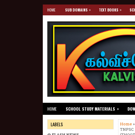
»
»
HOME
SUB DOMAINS
TEXT BOOKS
SC
»
HOME
SCHOOL STUDY MATERIALS
DO
LABELS
Home
TNPSC 
@ FLASH NEWS
(THOOTH