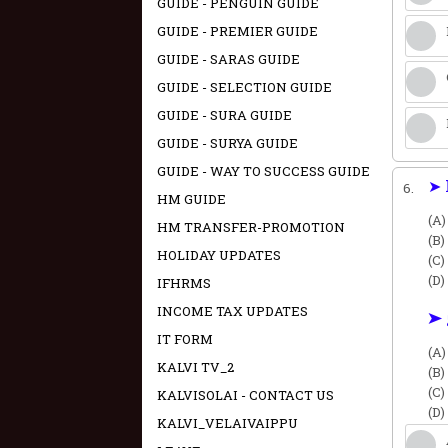
GUIDE - PENGUIN GUIDE
GUIDE - PREMIER GUIDE
GUIDE - SARAS GUIDE
GUIDE - SELECTION GUIDE
GUIDE - SURA GUIDE
GUIDE - SURYA GUIDE
GUIDE - WAY TO SUCCESS GUIDE
➤ 
6.
HM GUIDE
(A)
HM TRANSFER-PROMOTION
(B)
HOLIDAY UPDATES
(C)
(D)
IFHRMS
INCOME TAX UPDATES
➤ 
IT FORM
(A)
KALVI TV_2
(B)
(C)
KALVISOLAI - CONTACT US
(D)
KALVI_VELAIVAIPPU