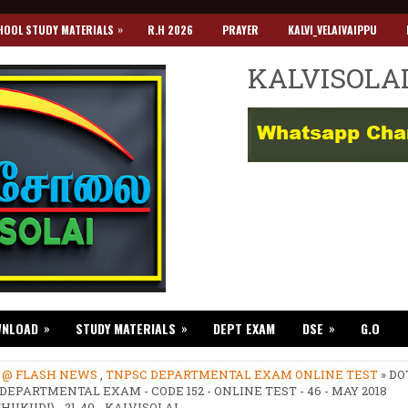
»
HOOL STUDY MATERIALS
R.H 2026
PRAYER
KALVI_VELAIVAIPPU
KALVISOLA
»
»
»
WNLOAD
STUDY MATERIALS
DEPT EXAM
DSE
G.O
»
@ FLASH NEWS
,
TNPSC DEPARTMENTAL EXAM ONLINE TEST
» DO
DEPARTMENTAL EXAM - CODE 152 - ONLINE TEST - 46 - MAY 2018
UKUDI) - 21-40 - KALVISOLAI.