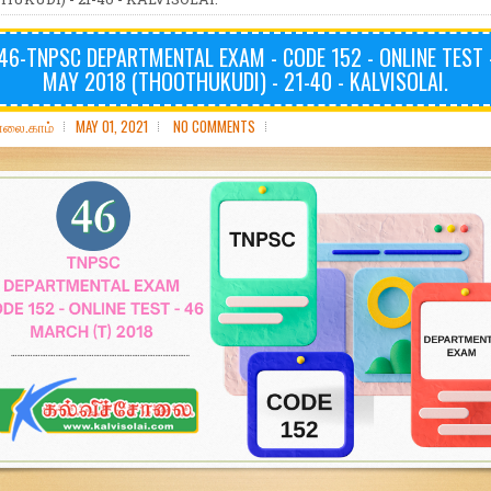
46-TNPSC DEPARTMENTAL EXAM - CODE 152 - ONLINE TEST -
MAY 2018 (THOOTHUKUDI) - 21-40 - KALVISOLAI.
ோலை.காம்
MAY 01, 2021
NO COMMENTS