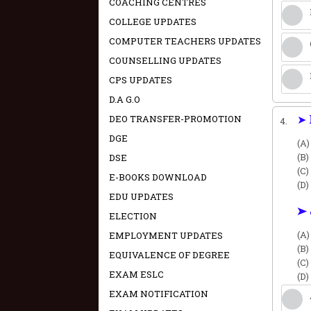
COACHING CENTRES
COLLEGE UPDATES
COMPUTER TEACHERS UPDATES
COUNSELLING UPDATES
CPS UPDATES
D.A G.O
➤ 
DEO TRANSFER-PROMOTION
4.
DGE
(A)
(B)
DSE
(C)
E-BOOKS DOWNLOAD
(D)
EDU UPDATES
➤ 
ELECTION
(A)
EMPLOYMENT UPDATES
(B)
EQUIVALENCE OF DEGREE
(C)
EXAM ESLC
(D)
EXAM NOTIFICATION