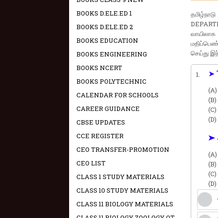
BOOKS D.ELE.ED 1
தமிழ்நா
DEPARTME
BOOKS D.ELE.ED 2
வாயிலாக
BOOKS EDUCATION
மதிப்பெண்
செய்து இந
BOOKS ENGINEERING
BOOKS NCERT
➤ 
1.
BOOKS POLYTECHNIC
(A)
CALENDAR FOR SCHOOLS
(B)
CAREER GUIDANCE
(C)
(D)
CBSE UPDATES
CCE REGISTER
➤ 
CEO TRANSFER-PROMOTION
(A)
CEO LIST
(B)
(C)
CLASS 1 STUDY MATERIALS
(D)
CLASS 10 STUDY MATERIALS
CLASS 11 BIOLOGY MATERIALS
CLASS 11 BIOLOGY ZOOLOGY OT -