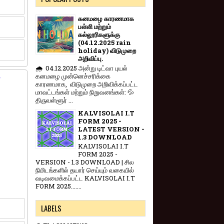
கனமழை காரணமாக
பள்ளி மற்றும்
கல்லூரிகளுக்கு
(04.12.2025 rain
holiday) விடுமுறை
அறிவிப்பு.
🌧️ 04.12.2025 அன்று டிட்வா புயல்
கனமழை முன்னெச்சரிக்கை
r
காரணமாக, விடுமுறை அறிவிக்கப்பட்ட
மாவட்டங்கள் மற்றும் நிறுவனங்கள்: 💦
திருவள்ளூர் ...
KALVISOLAI I.T
FORM 2025 -
LATEST VERSION -
1.3 DOWNLOAD
KALVISOLAI I.T
FORM 2025 -
VERSION - 1.3 DOWNLOAD | சில
நிமிடங்களில் தயார் செய்யும் வகையில்
வடிவமைக்கப்பட்ட KALVISOLAI I.T
FORM 2025.......
LABELS