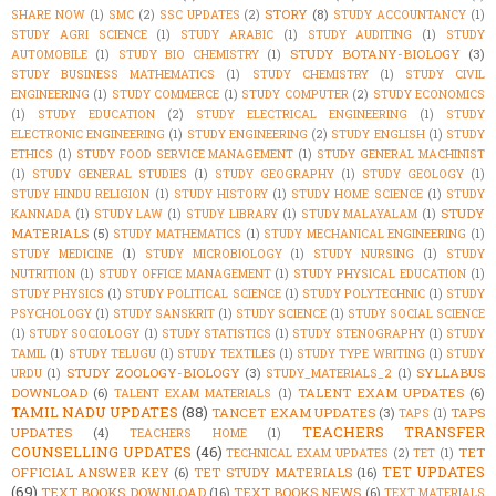
STORY
(8)
SHARE NOW
(1)
SMC
(2)
SSC UPDATES
(2)
STUDY ACCOUNTANCY
(1)
STUDY AGRI SCIENCE
(1)
STUDY ARABIC
(1)
STUDY AUDITING
(1)
STUDY
STUDY BOTANY-BIOLOGY
(3)
AUTOMOBILE
(1)
STUDY BIO CHEMISTRY
(1)
STUDY BUSINESS MATHEMATICS
(1)
STUDY CHEMISTRY
(1)
STUDY CIVIL
ENGINEERING
(1)
STUDY COMMERCE
(1)
STUDY COMPUTER
(2)
STUDY ECONOMICS
(1)
STUDY EDUCATION
(2)
STUDY ELECTRICAL ENGINEERING
(1)
STUDY
ELECTRONIC ENGINEERING
(1)
STUDY ENGINEERING
(2)
STUDY ENGLISH
(1)
STUDY
ETHICS
(1)
STUDY FOOD SERVICE MANAGEMENT
(1)
STUDY GENERAL MACHINIST
(1)
STUDY GENERAL STUDIES
(1)
STUDY GEOGRAPHY
(1)
STUDY GEOLOGY
(1)
STUDY HINDU RELIGION
(1)
STUDY HISTORY
(1)
STUDY HOME SCIENCE
(1)
STUDY
STUDY
KANNADA
(1)
STUDY LAW
(1)
STUDY LIBRARY
(1)
STUDY MALAYALAM
(1)
MATERIALS
(5)
STUDY MATHEMATICS
(1)
STUDY MECHANICAL ENGINEERING
(1)
STUDY MEDICINE
(1)
STUDY MICROBIOLOGY
(1)
STUDY NURSING
(1)
STUDY
NUTRITION
(1)
STUDY OFFICE MANAGEMENT
(1)
STUDY PHYSICAL EDUCATION
(1)
STUDY PHYSICS
(1)
STUDY POLITICAL SCIENCE
(1)
STUDY POLYTECHNIC
(1)
STUDY
PSYCHOLOGY
(1)
STUDY SANSKRIT
(1)
STUDY SCIENCE
(1)
STUDY SOCIAL SCIENCE
(1)
STUDY SOCIOLOGY
(1)
STUDY STATISTICS
(1)
STUDY STENOGRAPHY
(1)
STUDY
TAMIL
(1)
STUDY TELUGU
(1)
STUDY TEXTILES
(1)
STUDY TYPE WRITING
(1)
STUDY
STUDY ZOOLOGY-BIOLOGY
(3)
SYLLABUS
URDU
(1)
STUDY_MATERIALS_2
(1)
DOWNLOAD
(6)
TALENT EXAM UPDATES
(6)
TALENT EXAM MATERIALS
(1)
TAMIL NADU UPDATES
(88)
TANCET EXAM UPDATES
(3)
TAPS
TAPS
(1)
TEACHERS TRANSFER
UPDATES
(4)
TEACHERS HOME
(1)
COUNSELLING UPDATES
(46)
TET
TECHNICAL EXAM UPDATES
(2)
TET
(1)
TET UPDATES
OFFICIAL ANSWER KEY
(6)
TET STUDY MATERIALS
(16)
(69)
TEXT BOOKS DOWNLOAD
(16)
TEXT BOOKS NEWS
(6)
TEXT MATERIALS