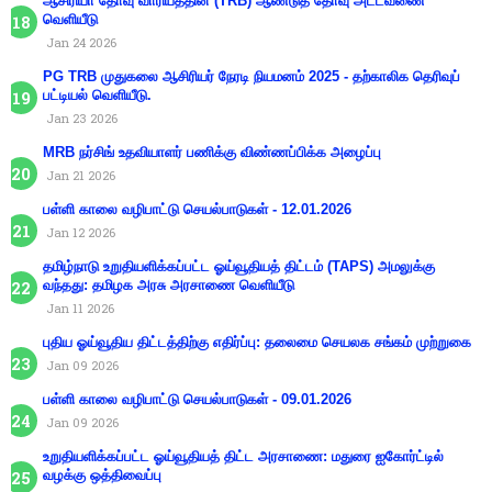
ஆசிரியா் தோ்வு வாரியத்தின் (TRB) ஆண்டுத் தோ்வு அட்டவணை
வெளியீடு
Jan 24 2026
PG TRB முதுகலை ஆசிரியர் நேரடி நியமனம் 2025 - தற்காலிக தெரிவுப்
பட்டியல் வெளியீடு.
Jan 23 2026
MRB நர்சிங் உதவியாளர் பணிக்கு விண்ணப்பிக்க அழைப்பு
Jan 21 2026
பள்ளி காலை வழிபாட்டு செயல்பாடுகள் - 12.01.2026
Jan 12 2026
தமிழ்நாடு உறுதியளிக்கப்பட்ட ஓய்வூதியத் திட்டம் (TAPS) அமலுக்கு
வந்தது: தமிழக அரசு அரசாணை வெளியீடு
Jan 11 2026
புதிய ஓய்வூதிய திட்டத்திற்கு எதிர்ப்பு: தலைமை செயலக சங்கம் முற்றுகை
Jan 09 2026
பள்ளி காலை வழிபாட்டு செயல்பாடுகள் - 09.01.2026
Jan 09 2026
உறுதியளிக்கப்பட்ட ஓய்வூதியத் திட்ட அரசாணை: மதுரை ஐகோர்ட்டில்
வழக்கு ஒத்திவைப்பு