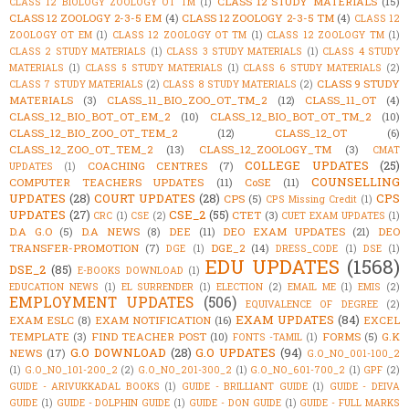
CLASS 12 STUDY MATERIALS
(15)
CLASS 12 BIOLOGY ZOOLOGY OT TM
(1)
CLASS 12 ZOOLOGY 2-3-5 EM
(4)
CLASS 12 ZOOLOGY 2-3-5 TM
(4)
CLASS 12
ZOOLOGY OT EM
(1)
CLASS 12 ZOOLOGY OT TM
(1)
CLASS 12 ZOOLOGY TM
(1)
CLASS 2 STUDY MATERIALS
(1)
CLASS 3 STUDY MATERIALS
(1)
CLASS 4 STUDY
MATERIALS
(1)
CLASS 5 STUDY MATERIALS
(1)
CLASS 6 STUDY MATERIALS
(2)
CLASS 9 STUDY
CLASS 7 STUDY MATERIALS
(2)
CLASS 8 STUDY MATERIALS
(2)
MATERIALS
(3)
CLASS_11_BIO_ZOO_OT_TM_2
(12)
CLASS_11_OT
(4)
CLASS_12_BIO_BOT_OT_EM_2
(10)
CLASS_12_BIO_BOT_OT_TM_2
(10)
CLASS_12_BIO_ZOO_OT_TEM_2
(12)
CLASS_12_OT
(6)
CLASS_12_ZOO_OT_TEM_2
(13)
CLASS_12_ZOOLOGY_TM
(3)
CMAT
COLLEGE UPDATES
(25)
COACHING CENTRES
(7)
UPDATES
(1)
COUNSELLING
COMPUTER TEACHERS UPDATES
(11)
CoSE
(11)
UPDATES
(28)
COURT UPDATES
(28)
CPS
CPS
(5)
CPS Missing Credit
(1)
UPDATES
(27)
CSE_2
(55)
CTET
(3)
CRC
(1)
CSE
(2)
CUET EXAM UPDATES
(1)
D.A G.O
(5)
D.A NEWS
(8)
DEE
(11)
DEO EXAM UPDATES
(21)
DEO
TRANSFER-PROMOTION
(7)
DGE_2
(14)
DGE
(1)
DRESS_CODE
(1)
DSE
(1)
EDU UPDATES
(1568)
DSE_2
(85)
E-BOOKS DOWNLOAD
(1)
EDUCATION NEWS
(1)
EL SURRENDER
(1)
ELECTION
(2)
EMAIL ME
(1)
EMIS
(2)
EMPLOYMENT UPDATES
(506)
EQUIVALENCE OF DEGREE
(2)
EXAM UPDATES
(84)
EXAM ESLC
(8)
EXAM NOTIFICATION
(16)
EXCEL
TEMPLATE
(3)
FIND TEACHER POST
(10)
FORMS
(5)
G.K
FONTS -TAMIL
(1)
G.O DOWNLOAD
(28)
G.O UPDATES
(94)
NEWS
(17)
G.O_NO_001-100_2
(1)
G.O_NO_101-200_2
(2)
G.O_NO_201-300_2
(1)
G.O_NO_601-700_2
(1)
GPF
(2)
GUIDE - ARIVUKKADAL BOOKS
(1)
GUIDE - BRILLIANT GUIDE
(1)
GUIDE - DEIVA
GUIDE
(1)
GUIDE - DOLPHIN GUIDE
(1)
GUIDE - DON GUIDE
(1)
GUIDE - FULL MARKS