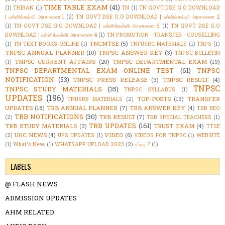
TIME TABLE EXAM
(41)
(1)
THIRAN
(1)
TN
(1)
TN GOVT DSE G.O DOWNLOAD
| பள்ளிக்கல்வி அரசாணை 1
(2)
TN GOVT DSE G.O DOWNLOAD | பள்ளிக்கல்வி அரசாணை 2
(1)
TN GOVT DSE G.O DOWNLOAD | பள்ளிக்கல்வி அரசாணை 3
(1)
TN GOVT DSE G.O
DOWNLOAD | பள்ளிக்கல்வி அரசாணை 4
(1)
TN PROMOTION - TRANSFER - COUSELLING
TNCMTSE
(5)
(1)
TN TEXT BOOKS ONLINE
(1)
TNFUSRC MATERIALS
(1)
TNPS
(1)
TNPSC ANNUAL PLANNER
(10)
TNPSC ANSWER KEY
(3)
TNPSC BULLETIN
TNPSC CURRENT AFFAIRS
(20)
TNPSC DEPARTMENTAL EXAM
(19)
(1)
TNPSC DEPARTMENTAL EXAM ONLINE TEST
(61)
TNPSC
NOTIFICATION
(53)
TNPSC PRESS RELEASE
(3)
TNPSC RESULT
(4)
TNPSC
TNPSC STUDY MATERIALS
(35)
TNPSC SYLLABUS
(1)
UPDATES
(196)
TOP-POSTS
(13)
TRANSFER
TNUSRB MATERIALS
(2)
UPDATES
(18)
TRB ANNUAL PLANNER
(7)
TRB ANSWER KEY
(4)
TRB BEO
TRB NOTIFICATIONS
(30)
TRB RESULT
(7)
(2)
TRB SPECIAL TEACHERS
(1)
TRB UPDATES
(161)
TRB STUDY MATERIALS
(3)
TRUST EXAM
(4)
TTSE
UGC NEWS
(4)
VIDEO
(6)
(2)
UPS UPDATES
(1)
VIDEOS FOR TNPSC
(1)
WEBSITE
(1)
What's New.
(1)
WHATSAPP UPLOAD 2023
(2)
எப்படி ?
(1)
LABELS
@ FLASH NEWS
ADMISSION UPDATES
AHM RELATED