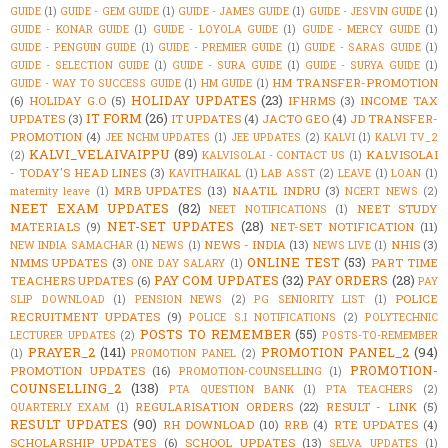
GUIDE
(1)
GUIDE - GEM GUIDE
(1)
GUIDE - JAMES GUIDE
(1)
GUIDE - JESVIN GUIDE
(1)
GUIDE - KONAR GUIDE
(1)
GUIDE - LOYOLA GUIDE
(1)
GUIDE - MERCY GUIDE
(1)
GUIDE - PENGUIN GUIDE
(1)
GUIDE - PREMIER GUIDE
(1)
GUIDE - SARAS GUIDE
(1)
GUIDE - SELECTION GUIDE
(1)
GUIDE - SURA GUIDE
(1)
GUIDE - SURYA GUIDE
(1)
HM TRANSFER-PROMOTION
GUIDE - WAY TO SUCCESS GUIDE
(1)
HM GUIDE
(1)
HOLIDAY UPDATES
(23)
(6)
HOLIDAY G.O
(5)
IFHRMS
(3)
INCOME TAX
IT FORM
(26)
UPDATES
(3)
IT UPDATES
(4)
JACTO GEO
(4)
JD TRANSFER-
PROMOTION
(4)
JEE NCHM UPDATES
(1)
JEE UPDATES
(2)
KALVI
(1)
KALVI TV_2
KALVI_VELAIVAIPPU
(89)
KALVISOLAI
(2)
KALVISOLAI - CONTACT US
(1)
- TODAY'S HEAD LINES
(3)
KAVITHAIKAL
(1)
LAB ASST
(2)
LEAVE
(1)
LOAN
(1)
MRB UPDATES
(13)
NAATIL INDRU
(3)
maternity leave
(1)
NCERT NEWS
(2)
NEET EXAM UPDATES
(82)
NEET STUDY
NEET NOTIFICATIONS
(1)
NET-SET UPDATES
(28)
MATERIALS
(9)
NET-SET NOTIFICATION
(11)
NEWS - INDIA
(13)
NHIS
(3)
NEW INDIA SAMACHAR
(1)
NEWS
(1)
NEWS LIVE
(1)
ONLINE TEST
(53)
NMMS UPDATES
(3)
PART TIME
ONE DAY SALARY
(1)
PAY COM UPDATES
(32)
PAY ORDERS
(28)
TEACHERS UPDATES
(6)
PAY
POLICE
SLIP DOWNLOAD
(1)
PENSION NEWS
(2)
PG SENIORITY LIST
(1)
RECRUITMENT UPDATES
(9)
POLICE S.I NOTIFICATIONS
(2)
POLYTECHNIC
POSTS TO REMEMBER
(55)
LECTURER UPDATES
(2)
POSTS-TO-REMEMBER
PRAYER_2
(141)
PROMOTION PANEL_2
(94)
(1)
PROMOTION PANEL
(2)
PROMOTION-
PROMOTION UPDATES
(16)
PROMOTION-COUNSELLING
(1)
COUNSELLING_2
(138)
PTA QUESTION BANK
(1)
PTA TEACHERS
(2)
REGULARISATION ORDERS
(22)
RESULT - LINK
(5)
QUARTERLY EXAM
(1)
RESULT UPDATES
(90)
RH DOWNLOAD
(10)
RRB
(4)
RTE UPDATES
(4)
SCHOLARSHIP UPDATES
(6)
SCHOOL UPDATES
(13)
SELVA UPDATES
(1)