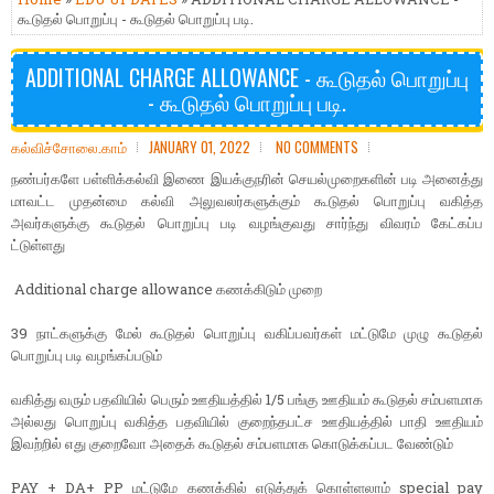
கூடுதல் பொறுப்பு - கூடுதல் பொறுப்பு படி.
ADDITIONAL CHARGE ALLOWANCE - கூடுதல் பொறுப்பு
- கூடுதல் பொறுப்பு படி.
கல்விச்சோலை.காம்
JANUARY 01, 2022
NO COMMENTS
நண்பர்களே பள்ளிக்கல்வி இணை இயக்குநரின் செயல்முறைகளின் படி அனைத்து
மாவட்ட முதன்மை கல்வி அலுவலர்களுக்கும் கூடுதல் பொறுப்பு வகித்த
அவர்களுக்கு கூடுதல் பொறுப்பு படி வழங்குவது சார்ந்து விவரம் கேட்கப்ப
ட்டுள்ளது
Additional charge allowance கணக்கிடும் முறை
39 நாட்களுக்கு மேல் கூடுதல் பொறுப்பு வகிப்பவர்கள் மட்டுமே முழு கூடுதல்
பொறுப்பு படி வழங்கப்படும்
வகித்து வரும் பதவியில் பெரும் ஊதியத்தில் 1/5 பங்கு ஊதியம் கூடுதல் சம்பளமாக
அல்லது பொறுப்பு வகித்த பதவியில் குறைந்தபட்ச ஊதியத்தில் பாதி ஊதியம்
இவற்றில் எது குறைவோ அதைக் கூடுதல் சம்பளமாக கொடுக்கப்பட வேண்டும்
PAY + DA+ PP மட்டுமே கணக்கில் எடுத்துக் கொள்ளலாம் special pay