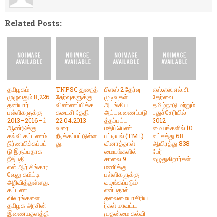
Related Posts:
தமிழகம்
TNPSC துறைத்
பிளஸ் 2 தேர்வு
எஸ்.எஸ்.எல்.சி.
முழுவதும் 8,226
தேர்வுகளுக்கு
முடிவுகள்
தேர்வை
தனியார்
விண்ணப்பிக்க
அடங்கிய
தமிழ்நாடு மற்றும்
பள்ளிகளுக்கு
கடைசி தேதி
அட்டவணைப்படு
புதுச்சேரியில்
2013–2016–ம்
22.04.2013
த்தப்பட்ட
3012
ஆண்டுக்கு
வரை
மதிப்பெண்
மையங்களில் 10
கல்வி கட்டணம்
நீடிக்கப்பட்டுள்ள
பட்டியல் (TML)
லட்சத்து 68
நிர்ணயிக்கப்பட்
து.
வினாத்தாள்
ஆயிரத்து 838
டு இருப்பதாக
மையங்களில்
பேர்
நீதிபதி
காலை 9
எழுதுகிறார்கள்.
எஸ்.ஆர்.சிங்கார
மணிக்கு
வேலு கமிட்டி
பள்ளிகளுக்கு
அறிவித்துள்ளது.
வழங்கப்படும்
கட்டண
என்பதால்
விவரங்களை
தலைமையாசிரிய
தமிழக அரசின்
ர்கள் மாவட்ட
இணையதளத்தி
முதன்மை கல்வி