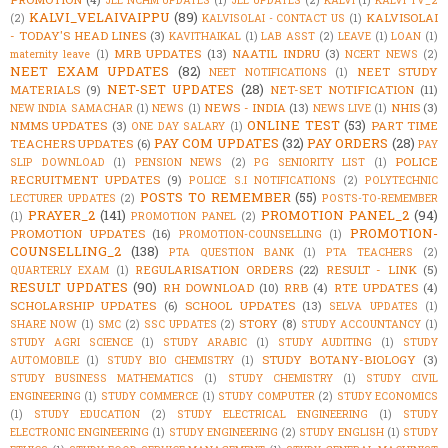
KALVI_VELAIVAIPPU
(89)
KALVISOLAI
(2)
KALVISOLAI - CONTACT US
(1)
- TODAY'S HEAD LINES
(3)
KAVITHAIKAL
(1)
LAB ASST
(2)
LEAVE
(1)
LOAN
(1)
MRB UPDATES
(13)
NAATIL INDRU
(3)
maternity leave
(1)
NCERT NEWS
(2)
NEET EXAM UPDATES
(82)
NEET STUDY
NEET NOTIFICATIONS
(1)
NET-SET UPDATES
(28)
MATERIALS
(9)
NET-SET NOTIFICATION
(11)
NEWS - INDIA
(13)
NHIS
(3)
NEW INDIA SAMACHAR
(1)
NEWS
(1)
NEWS LIVE
(1)
ONLINE TEST
(53)
NMMS UPDATES
(3)
PART TIME
ONE DAY SALARY
(1)
PAY COM UPDATES
(32)
PAY ORDERS
(28)
TEACHERS UPDATES
(6)
PAY
POLICE
SLIP DOWNLOAD
(1)
PENSION NEWS
(2)
PG SENIORITY LIST
(1)
RECRUITMENT UPDATES
(9)
POLICE S.I NOTIFICATIONS
(2)
POLYTECHNIC
POSTS TO REMEMBER
(55)
LECTURER UPDATES
(2)
POSTS-TO-REMEMBER
PRAYER_2
(141)
PROMOTION PANEL_2
(94)
(1)
PROMOTION PANEL
(2)
PROMOTION-
PROMOTION UPDATES
(16)
PROMOTION-COUNSELLING
(1)
COUNSELLING_2
(138)
PTA QUESTION BANK
(1)
PTA TEACHERS
(2)
REGULARISATION ORDERS
(22)
RESULT - LINK
(5)
QUARTERLY EXAM
(1)
RESULT UPDATES
(90)
RH DOWNLOAD
(10)
RRB
(4)
RTE UPDATES
(4)
SCHOLARSHIP UPDATES
(6)
SCHOOL UPDATES
(13)
SELVA UPDATES
(1)
STORY
(8)
SHARE NOW
(1)
SMC
(2)
SSC UPDATES
(2)
STUDY ACCOUNTANCY
(1)
STUDY AGRI SCIENCE
(1)
STUDY ARABIC
(1)
STUDY AUDITING
(1)
STUDY
STUDY BOTANY-BIOLOGY
(3)
AUTOMOBILE
(1)
STUDY BIO CHEMISTRY
(1)
STUDY BUSINESS MATHEMATICS
(1)
STUDY CHEMISTRY
(1)
STUDY CIVIL
ENGINEERING
(1)
STUDY COMMERCE
(1)
STUDY COMPUTER
(2)
STUDY ECONOMICS
(1)
STUDY EDUCATION
(2)
STUDY ELECTRICAL ENGINEERING
(1)
STUDY
ELECTRONIC ENGINEERING
(1)
STUDY ENGINEERING
(2)
STUDY ENGLISH
(1)
STUDY