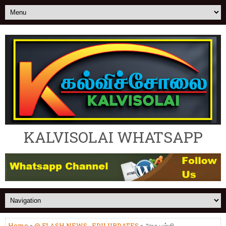
KALVISOLAI WHATSAPP
Home
»
@ FLASH NEWS
,
EDU UPDATES
» அரசு பள்ளி