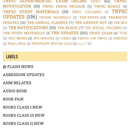
TNPSC DEPARTMENTAL EXAM ONLINE TEST
(61)
TNPSC
NOTIFICATION
(53)
TNPSC PRESS RELEASE
(3)
TNPSC RESULT
(4)
TNPSC
TNPSC STUDY MATERIALS
(35)
TNPSC SYLLABUS
(1)
UPDATES
(196)
TOP-POSTS
(13)
TRANSFER
TNUSRB MATERIALS
(2)
UPDATES
(18)
TRB ANNUAL PLANNER
(7)
TRB ANSWER KEY
(4)
TRB BEO
TRB NOTIFICATIONS
(30)
TRB RESULT
(7)
(2)
TRB SPECIAL TEACHERS
(1)
TRB UPDATES
(161)
TRB STUDY MATERIALS
(3)
TRUST EXAM
(4)
TTSE
UGC NEWS
(4)
VIDEO
(6)
(2)
UPS UPDATES
(1)
VIDEOS FOR TNPSC
(1)
WEBSITE
(1)
What's New.
(1)
WHATSAPP UPLOAD 2023
(2)
எப்படி ?
(1)
LABELS
@ FLASH NEWS
ADMISSION UPDATES
AHM RELATED
AUDIO BOOK
BOOK FAIR
BOOKS CLASS 1 NEW
BOOKS CLASS 10 NEW
BOOKS CLASS 11 NEW