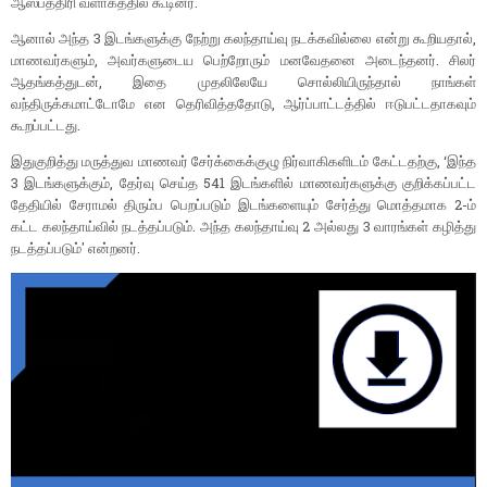
ஆஸ்பத்திரி வளாகத்தில் கூடினர்.
ஆனால் அந்த 3 இடங்களுக்கு நேற்று கலந்தாய்வு நடக்கவில்லை என்று கூறியதால்,
மாணவர்களும், அவர்களுடைய பெற்றோரும் மனவேதனை அடைந்தனர். சிலர்
ஆதங்கத்துடன், இதை முதலிலேயே சொல்லியிருந்தால் நாங்கள்
வந்திருக்கமாட்டோமே என தெரிவித்ததோடு, ஆர்ப்பாட்டத்தில் ஈடுபட்டதாகவும்
கூறப்பட்டது.
இதுகுறித்து மருத்துவ மாணவர் சேர்க்கைக்குழு நிர்வாகிகளிடம் கேட்டதற்கு, ‘இந்த
3 இடங்களுக்கும், தேர்வு செய்த 541 இடங்களில் மாணவர்களுக்கு குறிக்கப்பட்ட
தேதியில் சேராமல் திரும்ப பெறப்படும் இடங்களையும் சேர்த்து மொத்தமாக 2-ம்
கட்ட கலந்தாய்வில் நடத்தப்படும். அந்த கலந்தாய்வு 2 அல்லது 3 வாரங்கள் கழித்து
நடத்தப்படும்' என்றனர்.