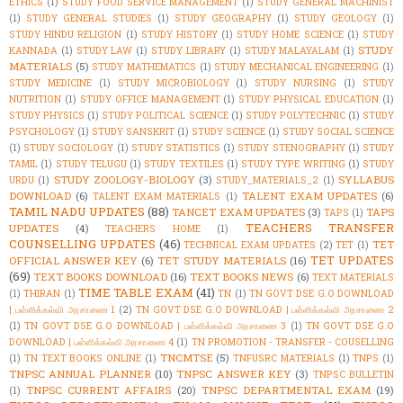
ETHICS
(1)
STUDY FOOD SERVICE MANAGEMENT
(1)
STUDY GENERAL MACHINIST
(1)
STUDY GENERAL STUDIES
(1)
STUDY GEOGRAPHY
(1)
STUDY GEOLOGY
(1)
STUDY HINDU RELIGION
(1)
STUDY HISTORY
(1)
STUDY HOME SCIENCE
(1)
STUDY
STUDY
KANNADA
(1)
STUDY LAW
(1)
STUDY LIBRARY
(1)
STUDY MALAYALAM
(1)
MATERIALS
(5)
STUDY MATHEMATICS
(1)
STUDY MECHANICAL ENGINEERING
(1)
STUDY MEDICINE
(1)
STUDY MICROBIOLOGY
(1)
STUDY NURSING
(1)
STUDY
NUTRITION
(1)
STUDY OFFICE MANAGEMENT
(1)
STUDY PHYSICAL EDUCATION
(1)
STUDY PHYSICS
(1)
STUDY POLITICAL SCIENCE
(1)
STUDY POLYTECHNIC
(1)
STUDY
PSYCHOLOGY
(1)
STUDY SANSKRIT
(1)
STUDY SCIENCE
(1)
STUDY SOCIAL SCIENCE
(1)
STUDY SOCIOLOGY
(1)
STUDY STATISTICS
(1)
STUDY STENOGRAPHY
(1)
STUDY
TAMIL
(1)
STUDY TELUGU
(1)
STUDY TEXTILES
(1)
STUDY TYPE WRITING
(1)
STUDY
STUDY ZOOLOGY-BIOLOGY
(3)
SYLLABUS
URDU
(1)
STUDY_MATERIALS_2
(1)
DOWNLOAD
(6)
TALENT EXAM UPDATES
(6)
TALENT EXAM MATERIALS
(1)
TAMIL NADU UPDATES
(88)
TANCET EXAM UPDATES
(3)
TAPS
TAPS
(1)
TEACHERS TRANSFER
UPDATES
(4)
TEACHERS HOME
(1)
COUNSELLING UPDATES
(46)
TET
TECHNICAL EXAM UPDATES
(2)
TET
(1)
TET UPDATES
OFFICIAL ANSWER KEY
(6)
TET STUDY MATERIALS
(16)
(69)
TEXT BOOKS DOWNLOAD
(16)
TEXT BOOKS NEWS
(6)
TEXT MATERIALS
TIME TABLE EXAM
(41)
(1)
THIRAN
(1)
TN
(1)
TN GOVT DSE G.O DOWNLOAD
| பள்ளிக்கல்வி அரசாணை 1
(2)
TN GOVT DSE G.O DOWNLOAD | பள்ளிக்கல்வி அரசாணை 2
(1)
TN GOVT DSE G.O DOWNLOAD | பள்ளிக்கல்வி அரசாணை 3
(1)
TN GOVT DSE G.O
DOWNLOAD | பள்ளிக்கல்வி அரசாணை 4
(1)
TN PROMOTION - TRANSFER - COUSELLING
TNCMTSE
(5)
(1)
TN TEXT BOOKS ONLINE
(1)
TNFUSRC MATERIALS
(1)
TNPS
(1)
TNPSC ANNUAL PLANNER
(10)
TNPSC ANSWER KEY
(3)
TNPSC BULLETIN
TNPSC CURRENT AFFAIRS
(20)
TNPSC DEPARTMENTAL EXAM
(19)
(1)