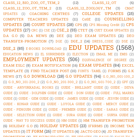
CLASS_12_BIO_ZOO_OT_TEM_2
(12)
CLASS_12_OT
(6)
CLASS_12_ZOO_OT_TEM_2
(13)
CLASS_12_ZOOLOGY_TM
(3)
CMAT
COLLEGE UPDATES
(25)
COACHING CENTRES
(7)
UPDATES
(1)
COUNSELLING
COMPUTER TEACHERS UPDATES
(11)
CoSE
(11)
UPDATES
(28)
COURT UPDATES
(28)
CPS
CPS
(5)
CPS Missing Credit
(1)
UPDATES
(27)
CSE_2
(55)
CTET
(3)
CRC
(1)
CSE
(2)
CUET EXAM UPDATES
(1)
D.A G.O
(5)
D.A NEWS
(8)
DEE
(11)
DEO EXAM UPDATES
(21)
DEO
TRANSFER-PROMOTION
(7)
DGE_2
(14)
DGE
(1)
DRESS_CODE
(1)
DSE
(1)
EDU UPDATES
(1568)
DSE_2
(85)
E-BOOKS DOWNLOAD
(1)
EDUCATION NEWS
(1)
EL SURRENDER
(1)
ELECTION
(2)
EMAIL ME
(1)
EMIS
(2)
EMPLOYMENT UPDATES
(506)
EQUIVALENCE OF DEGREE
(2)
EXAM UPDATES
(84)
EXAM ESLC
(8)
EXAM NOTIFICATION
(16)
EXCEL
TEMPLATE
(3)
FIND TEACHER POST
(10)
FORMS
(5)
G.K
FONTS -TAMIL
(1)
G.O DOWNLOAD
(28)
G.O UPDATES
(94)
NEWS
(17)
G.O_NO_001-100_2
(1)
G.O_NO_101-200_2
(2)
G.O_NO_201-300_2
(1)
G.O_NO_601-700_2
(1)
GPF
(2)
GUIDE - ARIVUKKADAL BOOKS
(1)
GUIDE - BRILLIANT GUIDE
(1)
GUIDE - DEIVA
GUIDE
(1)
GUIDE - DOLPHIN GUIDE
(1)
GUIDE - DON GUIDE
(1)
GUIDE - FULL MARKS
GUIDE
(1)
GUIDE - GEM GUIDE
(1)
GUIDE - JAMES GUIDE
(1)
GUIDE - JESVIN GUIDE
(1)
GUIDE - KONAR GUIDE
(1)
GUIDE - LOYOLA GUIDE
(1)
GUIDE - MERCY GUIDE
(1)
GUIDE - PENGUIN GUIDE
(1)
GUIDE - PREMIER GUIDE
(1)
GUIDE - SARAS GUIDE
(1)
GUIDE - SELECTION GUIDE
(1)
GUIDE - SURA GUIDE
(1)
GUIDE - SURYA GUIDE
(1)
HM TRANSFER-PROMOTION
GUIDE - WAY TO SUCCESS GUIDE
(1)
HM GUIDE
(1)
HOLIDAY UPDATES
(23)
(6)
HOLIDAY G.O
(5)
IFHRMS
(3)
INCOME TAX
IT FORM
(26)
UPDATES
(3)
IT UPDATES
(4)
JACTO GEO
(4)
JD TRANSFER-
PROMOTION
(4)
JEE NCHM UPDATES
(1)
JEE UPDATES
(2)
KALVI
(1)
KALVI TV_2