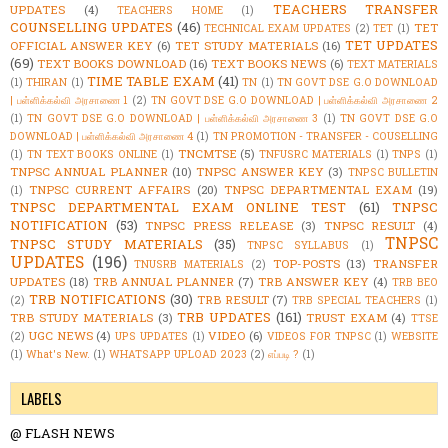
TEACHERS TRANSFER
UPDATES
(4)
TEACHERS HOME
(1)
COUNSELLING UPDATES
(46)
TET
TECHNICAL EXAM UPDATES
(2)
TET
(1)
TET UPDATES
OFFICIAL ANSWER KEY
(6)
TET STUDY MATERIALS
(16)
(69)
TEXT BOOKS DOWNLOAD
(16)
TEXT BOOKS NEWS
(6)
TEXT MATERIALS
TIME TABLE EXAM
(41)
(1)
THIRAN
(1)
TN
(1)
TN GOVT DSE G.O DOWNLOAD
| பள்ளிக்கல்வி அரசாணை 1
(2)
TN GOVT DSE G.O DOWNLOAD | பள்ளிக்கல்வி அரசாணை 2
(1)
TN GOVT DSE G.O DOWNLOAD | பள்ளிக்கல்வி அரசாணை 3
(1)
TN GOVT DSE G.O
DOWNLOAD | பள்ளிக்கல்வி அரசாணை 4
(1)
TN PROMOTION - TRANSFER - COUSELLING
TNCMTSE
(5)
(1)
TN TEXT BOOKS ONLINE
(1)
TNFUSRC MATERIALS
(1)
TNPS
(1)
TNPSC ANNUAL PLANNER
(10)
TNPSC ANSWER KEY
(3)
TNPSC BULLETIN
TNPSC CURRENT AFFAIRS
(20)
TNPSC DEPARTMENTAL EXAM
(19)
(1)
TNPSC DEPARTMENTAL EXAM ONLINE TEST
(61)
TNPSC
NOTIFICATION
(53)
TNPSC PRESS RELEASE
(3)
TNPSC RESULT
(4)
TNPSC
TNPSC STUDY MATERIALS
(35)
TNPSC SYLLABUS
(1)
UPDATES
(196)
TOP-POSTS
(13)
TRANSFER
TNUSRB MATERIALS
(2)
UPDATES
(18)
TRB ANNUAL PLANNER
(7)
TRB ANSWER KEY
(4)
TRB BEO
TRB NOTIFICATIONS
(30)
TRB RESULT
(7)
(2)
TRB SPECIAL TEACHERS
(1)
TRB UPDATES
(161)
TRB STUDY MATERIALS
(3)
TRUST EXAM
(4)
TTSE
UGC NEWS
(4)
VIDEO
(6)
(2)
UPS UPDATES
(1)
VIDEOS FOR TNPSC
(1)
WEBSITE
(1)
What's New.
(1)
WHATSAPP UPLOAD 2023
(2)
எப்படி ?
(1)
LABELS
@ FLASH NEWS