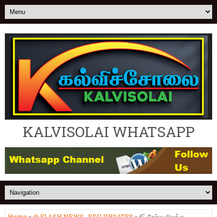
KALVISOLAI WHATSAPP
Home
»
@ FLASH NEWS
,
EDU UPDATES
» நீட் தேர்வு விலக்கு