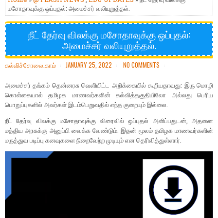
மசோதாவுக்கு ஒப்புதல்: அமைச்சர் வலியுறுத்தல்.
நீட் தேர்வு விலக்கு மசோதாவுக்கு ஒப்புதல்:
அமைச்சர் வலியுறுத்தல்.
கல்விச்சோலை.காம்
JANUARY 25, 2022
NO COMMENTS
அமைச்சர் தங்கம் தென்னரசு வெளியிட்ட அறிக்கையில் கூறியதாவது: இரு மொழி
கொள்கையால் தமிழக மாணவர்களின் கல்வித்தகுதியிலோ அல்லது பெரிய
பொறுப்புகளில் அவர்கள் இடம்பெறுவதில் எந்த குறையும் இல்லை.
நீட் தேர்வு விலக்கு மசோதாவுக்கு விரைவில் ஒப்புதல் அளிப்பதுடன், அதனை
மத்திய அரசுக்கு அனுப்பி வைக்க வேண்டும். இதன் மூலம் தமிழக மாணவர்களின்
மருத்துவ படிப்பு கனவுகளை நிறைவேற்ற முடியும் என தெரிவித்துள்ளார்.