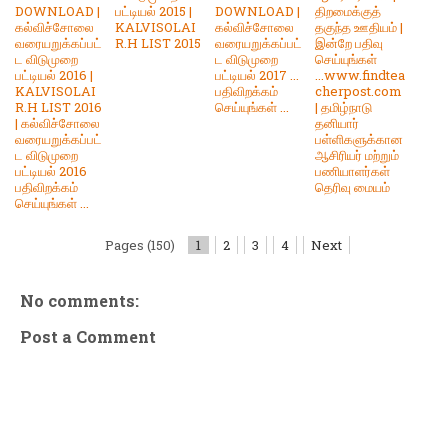
DOWNLOAD |
பட்டியல் 2015 |
DOWNLOAD |
திறமைக்குத்
கல்விச்சோலை
KALVISOLAI
கல்விச்சோலை
தகுந்த ஊதியம் |
வரையறுக்கப்பட்
R.H LIST 2015
வரையறுக்கப்பட்
இன்றே பதிவு
ட விடுமுறை
ட விடுமுறை
செய்யுங்கள்
பட்டியல் 2016 |
பட்டியல் 2017 ...
...www.findtea
KALVISOLAI
பதிவிறக்கம்
cherpost.com
R.H LIST 2016
செய்யுங்கள் ...
| தமிழ்நாடு
| கல்விச்சோலை
தனியார்
வரையறுக்கப்பட்
பள்ளிகளுக்கான
ட விடுமுறை
ஆசிரியர் மற்றும்
பட்டியல் 2016
பணியாளர்கள்
பதிவிறக்கம்
தெரிவு மையம்
செய்யுங்கள் ...
Pages (150)
1
2
3
4
Next
No comments:
Post a Comment