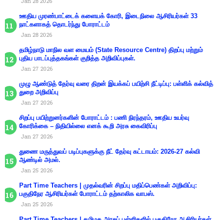
Jan 28 2026
ஊதிய முரண்பாட்டைக் களையக் கோரி, இடைநிலை ஆசிரியர்கள் 33
நாட்களாகத் தொடர்ந்து போராட்டம்
Jan 28 2026
தமிழ்நாடு மாநில வள மையம் (State Resource Centre) திறப்பு மற்றும்
புதிய பாடப்புத்தகங்கள் குறித்த அறிவிப்புகள்.
Jan 27 2026
முழு ஆண்டுத் தேர்வு வரை திறன் இயக்கப் பயிற்சி நீட்டிப்பு: பள்ளிக் கல்வித்
துறை அறிவிப்பு
Jan 27 2026
சிறப்பு பயிற்றுனர்களின் போராட்டம் : பணி நிரந்தரம், ஊதிய உயர்வு
கோரிக்கை – நிதியில்லை எனக் கூறி அரசு கைவிரிப்பு
Jan 27 2026
துணை மருத்துவப் படிப்புகளுக்கு நீட் தேர்வு கட்டாயம்: 2026-27 கல்வி
ஆண்டில் அமல்.
Jan 25 2026
Part Time Teachers | முதல்வரின் சிறப்பு மதிப்பெண்கள் அறிவிப்பு:
பகுதிநேர ஆசிரியர்கள் போராட்டம் தற்காலிக வாபஸ்.
Jan 25 2026
Part Time Teachers | தமிழக அரசுப் பள்ளிகளில் பகுதிநேர ஆசிரியர்கள்