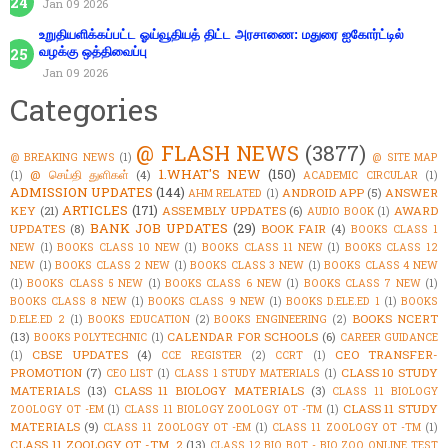
Jan 09 2026
உறுதியளிக்கப்பட்ட ஓய்வூதியத் திட்ட அரசாணை: மதுரை ஐகோர்ட்டில்
வழக்கு ஒத்திவைப்பு
Jan 09 2026
Categories
@ FLASH NEWS
(3877)
@ BREAKING NEWS
(1)
@ SITE MAP
1.WHAT'S NEW
(150)
@ செய்தி துளிகள்
(4)
(1)
ACADEMIC CIRCULAR
(1)
ADMISSION UPDATES
(144)
ANDROID APP
(5)
ANSWER
AHM RELATED
(1)
ARTICLES
(171)
KEY
(21)
ASSEMBLY UPDATES
(6)
AWARD
AUDIO BOOK
(1)
BANK JOB UPDATES
(29)
UPDATES
(8)
BOOK FAIR
(4)
BOOKS CLASS 1
NEW
(1)
BOOKS CLASS 10 NEW
(1)
BOOKS CLASS 11 NEW
(1)
BOOKS CLASS 12
NEW
(1)
BOOKS CLASS 2 NEW
(1)
BOOKS CLASS 3 NEW
(1)
BOOKS CLASS 4 NEW
(1)
BOOKS CLASS 5 NEW
(1)
BOOKS CLASS 6 NEW
(1)
BOOKS CLASS 7 NEW
(1)
BOOKS CLASS 8 NEW
(1)
BOOKS CLASS 9 NEW
(1)
BOOKS D.ELE.ED 1
(1)
BOOKS
BOOKS NCERT
D.ELE.ED 2
(1)
BOOKS EDUCATION
(2)
BOOKS ENGINEERING
(2)
(13)
CALENDAR FOR SCHOOLS
(6)
BOOKS POLYTECHNIC
(1)
CAREER GUIDANCE
CBSE UPDATES
(4)
CEO TRANSFER-
(1)
CCE REGISTER
(2)
CCRT
(1)
PROMOTION
(7)
CLASS 10 STUDY
CEO LIST
(1)
CLASS 1 STUDY MATERIALS
(1)
MATERIALS
(13)
CLASS 11 BIOLOGY MATERIALS
(3)
CLASS 11 BIOLOGY
CLASS 11 STUDY
ZOOLOGY OT -EM
(1)
CLASS 11 BIOLOGY ZOOLOGY OT -TM
(1)
MATERIALS
(9)
CLASS 11 ZOOLOGY OT -EM
(1)
CLASS 11 ZOOLOGY OT -TM
(1)
CLASS 11 ZOOLOGY OT -TM_2
(13)
CLASS 12 BIO BOT - BIO ZOO ONLINE TEST