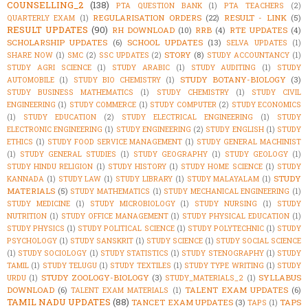
COUNSELLING_2
(138)
PTA QUESTION BANK
(1)
PTA TEACHERS
(2)
REGULARISATION ORDERS
(22)
RESULT - LINK
(5)
QUARTERLY EXAM
(1)
RESULT UPDATES
(90)
RH DOWNLOAD
(10)
RRB
(4)
RTE UPDATES
(4)
SCHOLARSHIP UPDATES
(6)
SCHOOL UPDATES
(13)
SELVA UPDATES
(1)
STORY
(8)
SHARE NOW
(1)
SMC
(2)
SSC UPDATES
(2)
STUDY ACCOUNTANCY
(1)
STUDY AGRI SCIENCE
(1)
STUDY ARABIC
(1)
STUDY AUDITING
(1)
STUDY
STUDY BOTANY-BIOLOGY
(3)
AUTOMOBILE
(1)
STUDY BIO CHEMISTRY
(1)
STUDY BUSINESS MATHEMATICS
(1)
STUDY CHEMISTRY
(1)
STUDY CIVIL
ENGINEERING
(1)
STUDY COMMERCE
(1)
STUDY COMPUTER
(2)
STUDY ECONOMICS
(1)
STUDY EDUCATION
(2)
STUDY ELECTRICAL ENGINEERING
(1)
STUDY
ELECTRONIC ENGINEERING
(1)
STUDY ENGINEERING
(2)
STUDY ENGLISH
(1)
STUDY
ETHICS
(1)
STUDY FOOD SERVICE MANAGEMENT
(1)
STUDY GENERAL MACHINIST
(1)
STUDY GENERAL STUDIES
(1)
STUDY GEOGRAPHY
(1)
STUDY GEOLOGY
(1)
STUDY HINDU RELIGION
(1)
STUDY HISTORY
(1)
STUDY HOME SCIENCE
(1)
STUDY
STUDY
KANNADA
(1)
STUDY LAW
(1)
STUDY LIBRARY
(1)
STUDY MALAYALAM
(1)
MATERIALS
(5)
STUDY MATHEMATICS
(1)
STUDY MECHANICAL ENGINEERING
(1)
STUDY MEDICINE
(1)
STUDY MICROBIOLOGY
(1)
STUDY NURSING
(1)
STUDY
NUTRITION
(1)
STUDY OFFICE MANAGEMENT
(1)
STUDY PHYSICAL EDUCATION
(1)
STUDY PHYSICS
(1)
STUDY POLITICAL SCIENCE
(1)
STUDY POLYTECHNIC
(1)
STUDY
PSYCHOLOGY
(1)
STUDY SANSKRIT
(1)
STUDY SCIENCE
(1)
STUDY SOCIAL SCIENCE
(1)
STUDY SOCIOLOGY
(1)
STUDY STATISTICS
(1)
STUDY STENOGRAPHY
(1)
STUDY
TAMIL
(1)
STUDY TELUGU
(1)
STUDY TEXTILES
(1)
STUDY TYPE WRITING
(1)
STUDY
STUDY ZOOLOGY-BIOLOGY
(3)
SYLLABUS
URDU
(1)
STUDY_MATERIALS_2
(1)
DOWNLOAD
(6)
TALENT EXAM UPDATES
(6)
TALENT EXAM MATERIALS
(1)
TAMIL NADU UPDATES
(88)
TANCET EXAM UPDATES
(3)
TAPS
TAPS
(1)