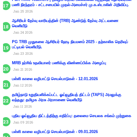
பணி நிரந்தரம் - சட்டசபையில் முதல்-அமைச்சர் மு.க.ஸ்டாலின் அறிவிப்பு.
Jan 25 2026
ஆசிரியா் தோ்வு வாரியத்தின் (TRB) ஆண்டுத் தோ்வு அட்டவணை
வெளியீடு
Jan 24 2026
PG TRB முதுகலை ஆசிரியர் நேரடி நியமனம் 2025 - தற்காலிக தெரிவுப்
பட்டியல் வெளியீடு.
Jan 23 2026
MRB நர்சிங் உதவியாளர் பணிக்கு விண்ணப்பிக்க அழைப்பு
Jan 21 2026
பள்ளி காலை வழிபாட்டு செயல்பாடுகள் - 12.01.2026
Jan 12 2026
தமிழ்நாடு உறுதியளிக்கப்பட்ட ஓய்வூதியத் திட்டம் (TAPS) அமலுக்கு
வந்தது: தமிழக அரசு அரசாணை வெளியீடு
Jan 11 2026
புதிய ஓய்வூதிய திட்டத்திற்கு எதிர்ப்பு: தலைமை செயலக சங்கம் முற்றுகை
Jan 09 2026
பள்ளி காலை வழிபாட்டு செயல்பாடுகள் - 09.01.2026