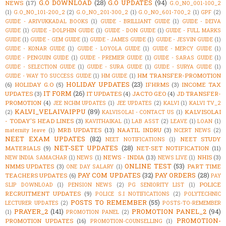
G.O DOWNLOAD
(28)
G.O UPDATES
(94)
NEWS
(17)
G.O_NO_001-100_2
(1)
G.O_NO_101-200_2
(2)
G.O_NO_201-300_2
(1)
G.O_NO_601-700_2
(1)
GPF
(2)
GUIDE - ARIVUKKADAL BOOKS
(1)
GUIDE - BRILLIANT GUIDE
(1)
GUIDE - DEIVA
GUIDE
(1)
GUIDE - DOLPHIN GUIDE
(1)
GUIDE - DON GUIDE
(1)
GUIDE - FULL MARKS
GUIDE
(1)
GUIDE - GEM GUIDE
(1)
GUIDE - JAMES GUIDE
(1)
GUIDE - JESVIN GUIDE
(1)
GUIDE - KONAR GUIDE
(1)
GUIDE - LOYOLA GUIDE
(1)
GUIDE - MERCY GUIDE
(1)
GUIDE - PENGUIN GUIDE
(1)
GUIDE - PREMIER GUIDE
(1)
GUIDE - SARAS GUIDE
(1)
GUIDE - SELECTION GUIDE
(1)
GUIDE - SURA GUIDE
(1)
GUIDE - SURYA GUIDE
(1)
HM TRANSFER-PROMOTION
GUIDE - WAY TO SUCCESS GUIDE
(1)
HM GUIDE
(1)
HOLIDAY UPDATES
(23)
(6)
HOLIDAY G.O
(5)
IFHRMS
(3)
INCOME TAX
IT FORM
(26)
UPDATES
(3)
IT UPDATES
(4)
JACTO GEO
(4)
JD TRANSFER-
PROMOTION
(4)
JEE NCHM UPDATES
(1)
JEE UPDATES
(2)
KALVI
(1)
KALVI TV_2
KALVI_VELAIVAIPPU
(89)
KALVISOLAI
(2)
KALVISOLAI - CONTACT US
(1)
- TODAY'S HEAD LINES
(3)
KAVITHAIKAL
(1)
LAB ASST
(2)
LEAVE
(1)
LOAN
(1)
MRB UPDATES
(13)
NAATIL INDRU
(3)
maternity leave
(1)
NCERT NEWS
(2)
NEET EXAM UPDATES
(82)
NEET STUDY
NEET NOTIFICATIONS
(1)
NET-SET UPDATES
(28)
MATERIALS
(9)
NET-SET NOTIFICATION
(11)
NEWS - INDIA
(13)
NHIS
(3)
NEW INDIA SAMACHAR
(1)
NEWS
(1)
NEWS LIVE
(1)
ONLINE TEST
(53)
NMMS UPDATES
(3)
PART TIME
ONE DAY SALARY
(1)
PAY COM UPDATES
(32)
PAY ORDERS
(28)
TEACHERS UPDATES
(6)
PAY
POLICE
SLIP DOWNLOAD
(1)
PENSION NEWS
(2)
PG SENIORITY LIST
(1)
RECRUITMENT UPDATES
(9)
POLICE S.I NOTIFICATIONS
(2)
POLYTECHNIC
POSTS TO REMEMBER
(55)
LECTURER UPDATES
(2)
POSTS-TO-REMEMBER
PRAYER_2
(141)
PROMOTION PANEL_2
(94)
(1)
PROMOTION PANEL
(2)
PROMOTION-
PROMOTION UPDATES
(16)
PROMOTION-COUNSELLING
(1)