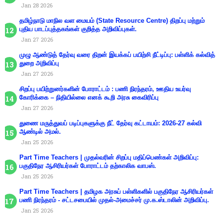
Jan 28 2026
தமிழ்நாடு மாநில வள மையம் (State Resource Centre) திறப்பு மற்றும்
புதிய பாடப்புத்தகங்கள் குறித்த அறிவிப்புகள்.
Jan 27 2026
முழு ஆண்டுத் தேர்வு வரை திறன் இயக்கப் பயிற்சி நீட்டிப்பு: பள்ளிக் கல்வித்
துறை அறிவிப்பு
Jan 27 2026
சிறப்பு பயிற்றுனர்களின் போராட்டம் : பணி நிரந்தரம், ஊதிய உயர்வு
கோரிக்கை – நிதியில்லை எனக் கூறி அரசு கைவிரிப்பு
Jan 27 2026
துணை மருத்துவப் படிப்புகளுக்கு நீட் தேர்வு கட்டாயம்: 2026-27 கல்வி
ஆண்டில் அமல்.
Jan 25 2026
Part Time Teachers | முதல்வரின் சிறப்பு மதிப்பெண்கள் அறிவிப்பு:
பகுதிநேர ஆசிரியர்கள் போராட்டம் தற்காலிக வாபஸ்.
Jan 25 2026
Part Time Teachers | தமிழக அரசுப் பள்ளிகளில் பகுதிநேர ஆசிரியர்கள்
பணி நிரந்தரம் - சட்டசபையில் முதல்-அமைச்சர் மு.க.ஸ்டாலின் அறிவிப்பு.
Jan 25 2026