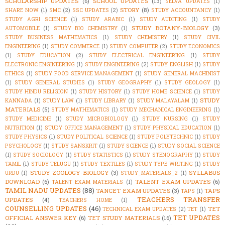
SCHOLARSHIP UPDATES
(6)
SCHOOL UPDATES
(13)
SELVA UPDATES
(1)
STORY
(8)
SHARE NOW
(1)
SMC
(2)
SSC UPDATES
(2)
STUDY ACCOUNTANCY
(1)
STUDY AGRI SCIENCE
(1)
STUDY ARABIC
(1)
STUDY AUDITING
(1)
STUDY
STUDY BOTANY-BIOLOGY
(3)
AUTOMOBILE
(1)
STUDY BIO CHEMISTRY
(1)
STUDY BUSINESS MATHEMATICS
(1)
STUDY CHEMISTRY
(1)
STUDY CIVIL
ENGINEERING
(1)
STUDY COMMERCE
(1)
STUDY COMPUTER
(2)
STUDY ECONOMICS
(1)
STUDY EDUCATION
(2)
STUDY ELECTRICAL ENGINEERING
(1)
STUDY
ELECTRONIC ENGINEERING
(1)
STUDY ENGINEERING
(2)
STUDY ENGLISH
(1)
STUDY
ETHICS
(1)
STUDY FOOD SERVICE MANAGEMENT
(1)
STUDY GENERAL MACHINIST
(1)
STUDY GENERAL STUDIES
(1)
STUDY GEOGRAPHY
(1)
STUDY GEOLOGY
(1)
STUDY HINDU RELIGION
(1)
STUDY HISTORY
(1)
STUDY HOME SCIENCE
(1)
STUDY
STUDY
KANNADA
(1)
STUDY LAW
(1)
STUDY LIBRARY
(1)
STUDY MALAYALAM
(1)
MATERIALS
(5)
STUDY MATHEMATICS
(1)
STUDY MECHANICAL ENGINEERING
(1)
STUDY MEDICINE
(1)
STUDY MICROBIOLOGY
(1)
STUDY NURSING
(1)
STUDY
NUTRITION
(1)
STUDY OFFICE MANAGEMENT
(1)
STUDY PHYSICAL EDUCATION
(1)
STUDY PHYSICS
(1)
STUDY POLITICAL SCIENCE
(1)
STUDY POLYTECHNIC
(1)
STUDY
PSYCHOLOGY
(1)
STUDY SANSKRIT
(1)
STUDY SCIENCE
(1)
STUDY SOCIAL SCIENCE
(1)
STUDY SOCIOLOGY
(1)
STUDY STATISTICS
(1)
STUDY STENOGRAPHY
(1)
STUDY
TAMIL
(1)
STUDY TELUGU
(1)
STUDY TEXTILES
(1)
STUDY TYPE WRITING
(1)
STUDY
STUDY ZOOLOGY-BIOLOGY
(3)
SYLLABUS
URDU
(1)
STUDY_MATERIALS_2
(1)
DOWNLOAD
(6)
TALENT EXAM UPDATES
(6)
TALENT EXAM MATERIALS
(1)
TAMIL NADU UPDATES
(88)
TANCET EXAM UPDATES
(3)
TAPS
TAPS
(1)
TEACHERS TRANSFER
UPDATES
(4)
TEACHERS HOME
(1)
COUNSELLING UPDATES
(46)
TET
TECHNICAL EXAM UPDATES
(2)
TET
(1)
TET UPDATES
OFFICIAL ANSWER KEY
(6)
TET STUDY MATERIALS
(16)