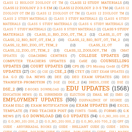
CLASS 12 STUDY MATERIALS
(15)
CLASS 12 BIOLOGY ZOOLOGY OT TM
(1)
CLASS 12 ZOOLOGY 2-3-5 EM
(4)
CLASS 12 ZOOLOGY 2-3-5 TM
(4)
CLASS 12
ZOOLOGY OT EM
(1)
CLASS 12 ZOOLOGY OT TM
(1)
CLASS 12 ZOOLOGY TM
(1)
CLASS 2 STUDY MATERIALS
(1)
CLASS 3 STUDY MATERIALS
(1)
CLASS 4 STUDY
MATERIALS
(1)
CLASS 5 STUDY MATERIALS
(1)
CLASS 6 STUDY MATERIALS
(2)
CLASS 9 STUDY
CLASS 7 STUDY MATERIALS
(2)
CLASS 8 STUDY MATERIALS
(2)
MATERIALS
(3)
CLASS_11_BIO_ZOO_OT_TM_2
(12)
CLASS_11_OT
(4)
CLASS_12_BIO_BOT_OT_EM_2
(10)
CLASS_12_BIO_BOT_OT_TM_2
(10)
CLASS_12_BIO_ZOO_OT_TEM_2
(12)
CLASS_12_OT
(6)
CLASS_12_ZOO_OT_TEM_2
(13)
CLASS_12_ZOOLOGY_TM
(3)
CMAT
COLLEGE UPDATES
(25)
COACHING CENTRES
(7)
UPDATES
(1)
COUNSELLING
COMPUTER TEACHERS UPDATES
(11)
CoSE
(11)
UPDATES
(28)
COURT UPDATES
(28)
CPS
CPS
(5)
CPS Missing Credit
(1)
UPDATES
(27)
CSE_2
(55)
CTET
(3)
CRC
(1)
CSE
(2)
CUET EXAM UPDATES
(1)
D.A G.O
(5)
D.A NEWS
(8)
DEE
(11)
DEO EXAM UPDATES
(21)
DEO
TRANSFER-PROMOTION
(7)
DGE_2
(14)
DGE
(1)
DRESS_CODE
(1)
DSE
(1)
EDU UPDATES
(1568)
DSE_2
(85)
E-BOOKS DOWNLOAD
(1)
EDUCATION NEWS
(1)
EL SURRENDER
(1)
ELECTION
(2)
EMAIL ME
(1)
EMIS
(2)
EMPLOYMENT UPDATES
(506)
EQUIVALENCE OF DEGREE
(2)
EXAM UPDATES
(84)
EXAM ESLC
(8)
EXAM NOTIFICATION
(16)
EXCEL
TEMPLATE
(3)
FIND TEACHER POST
(10)
FORMS
(5)
G.K
FONTS -TAMIL
(1)
G.O DOWNLOAD
(28)
G.O UPDATES
(94)
NEWS
(17)
G.O_NO_001-100_2
(1)
G.O_NO_101-200_2
(2)
G.O_NO_201-300_2
(1)
G.O_NO_601-700_2
(1)
GPF
(2)
GUIDE - ARIVUKKADAL BOOKS
(1)
GUIDE - BRILLIANT GUIDE
(1)
GUIDE - DEIVA