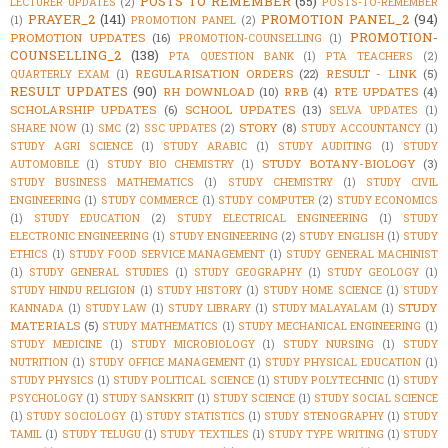
POSTS TO REMEMBER
(55)
LECTURER UPDATES
(2)
POSTS-TO-REMEMBER
PRAYER_2
(141)
PROMOTION PANEL_2
(94)
(1)
PROMOTION PANEL
(2)
PROMOTION-
PROMOTION UPDATES
(16)
PROMOTION-COUNSELLING
(1)
COUNSELLING_2
(138)
PTA QUESTION BANK
(1)
PTA TEACHERS
(2)
REGULARISATION ORDERS
(22)
RESULT - LINK
(5)
QUARTERLY EXAM
(1)
RESULT UPDATES
(90)
RH DOWNLOAD
(10)
RRB
(4)
RTE UPDATES
(4)
SCHOLARSHIP UPDATES
(6)
SCHOOL UPDATES
(13)
SELVA UPDATES
(1)
STORY
(8)
SHARE NOW
(1)
SMC
(2)
SSC UPDATES
(2)
STUDY ACCOUNTANCY
(1)
STUDY AGRI SCIENCE
(1)
STUDY ARABIC
(1)
STUDY AUDITING
(1)
STUDY
STUDY BOTANY-BIOLOGY
(3)
AUTOMOBILE
(1)
STUDY BIO CHEMISTRY
(1)
STUDY BUSINESS MATHEMATICS
(1)
STUDY CHEMISTRY
(1)
STUDY CIVIL
ENGINEERING
(1)
STUDY COMMERCE
(1)
STUDY COMPUTER
(2)
STUDY ECONOMICS
(1)
STUDY EDUCATION
(2)
STUDY ELECTRICAL ENGINEERING
(1)
STUDY
ELECTRONIC ENGINEERING
(1)
STUDY ENGINEERING
(2)
STUDY ENGLISH
(1)
STUDY
ETHICS
(1)
STUDY FOOD SERVICE MANAGEMENT
(1)
STUDY GENERAL MACHINIST
(1)
STUDY GENERAL STUDIES
(1)
STUDY GEOGRAPHY
(1)
STUDY GEOLOGY
(1)
STUDY HINDU RELIGION
(1)
STUDY HISTORY
(1)
STUDY HOME SCIENCE
(1)
STUDY
STUDY
KANNADA
(1)
STUDY LAW
(1)
STUDY LIBRARY
(1)
STUDY MALAYALAM
(1)
MATERIALS
(5)
STUDY MATHEMATICS
(1)
STUDY MECHANICAL ENGINEERING
(1)
STUDY MEDICINE
(1)
STUDY MICROBIOLOGY
(1)
STUDY NURSING
(1)
STUDY
NUTRITION
(1)
STUDY OFFICE MANAGEMENT
(1)
STUDY PHYSICAL EDUCATION
(1)
STUDY PHYSICS
(1)
STUDY POLITICAL SCIENCE
(1)
STUDY POLYTECHNIC
(1)
STUDY
PSYCHOLOGY
(1)
STUDY SANSKRIT
(1)
STUDY SCIENCE
(1)
STUDY SOCIAL SCIENCE
(1)
STUDY SOCIOLOGY
(1)
STUDY STATISTICS
(1)
STUDY STENOGRAPHY
(1)
STUDY
TAMIL
(1)
STUDY TELUGU
(1)
STUDY TEXTILES
(1)
STUDY TYPE WRITING
(1)
STUDY