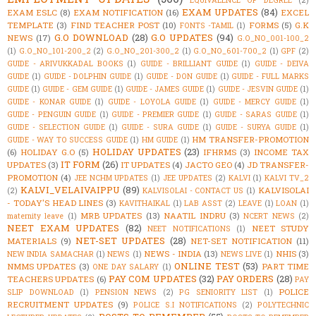
EXAM UPDATES
(84)
EXAM ESLC
(8)
EXAM NOTIFICATION
(16)
EXCEL
TEMPLATE
(3)
FIND TEACHER POST
(10)
FORMS
(5)
G.K
FONTS -TAMIL
(1)
G.O DOWNLOAD
(28)
G.O UPDATES
(94)
NEWS
(17)
G.O_NO_001-100_2
(1)
G.O_NO_101-200_2
(2)
G.O_NO_201-300_2
(1)
G.O_NO_601-700_2
(1)
GPF
(2)
GUIDE - ARIVUKKADAL BOOKS
(1)
GUIDE - BRILLIANT GUIDE
(1)
GUIDE - DEIVA
GUIDE
(1)
GUIDE - DOLPHIN GUIDE
(1)
GUIDE - DON GUIDE
(1)
GUIDE - FULL MARKS
GUIDE
(1)
GUIDE - GEM GUIDE
(1)
GUIDE - JAMES GUIDE
(1)
GUIDE - JESVIN GUIDE
(1)
GUIDE - KONAR GUIDE
(1)
GUIDE - LOYOLA GUIDE
(1)
GUIDE - MERCY GUIDE
(1)
GUIDE - PENGUIN GUIDE
(1)
GUIDE - PREMIER GUIDE
(1)
GUIDE - SARAS GUIDE
(1)
GUIDE - SELECTION GUIDE
(1)
GUIDE - SURA GUIDE
(1)
GUIDE - SURYA GUIDE
(1)
HM TRANSFER-PROMOTION
GUIDE - WAY TO SUCCESS GUIDE
(1)
HM GUIDE
(1)
HOLIDAY UPDATES
(23)
(6)
HOLIDAY G.O
(5)
IFHRMS
(3)
INCOME TAX
IT FORM
(26)
UPDATES
(3)
IT UPDATES
(4)
JACTO GEO
(4)
JD TRANSFER-
PROMOTION
(4)
JEE NCHM UPDATES
(1)
JEE UPDATES
(2)
KALVI
(1)
KALVI TV_2
KALVI_VELAIVAIPPU
(89)
KALVISOLAI
(2)
KALVISOLAI - CONTACT US
(1)
- TODAY'S HEAD LINES
(3)
KAVITHAIKAL
(1)
LAB ASST
(2)
LEAVE
(1)
LOAN
(1)
MRB UPDATES
(13)
NAATIL INDRU
(3)
maternity leave
(1)
NCERT NEWS
(2)
NEET EXAM UPDATES
(82)
NEET STUDY
NEET NOTIFICATIONS
(1)
NET-SET UPDATES
(28)
MATERIALS
(9)
NET-SET NOTIFICATION
(11)
NEWS - INDIA
(13)
NHIS
(3)
NEW INDIA SAMACHAR
(1)
NEWS
(1)
NEWS LIVE
(1)
ONLINE TEST
(53)
NMMS UPDATES
(3)
PART TIME
ONE DAY SALARY
(1)
PAY COM UPDATES
(32)
PAY ORDERS
(28)
TEACHERS UPDATES
(6)
PAY
POLICE
SLIP DOWNLOAD
(1)
PENSION NEWS
(2)
PG SENIORITY LIST
(1)
RECRUITMENT UPDATES
(9)
POLICE S.I NOTIFICATIONS
(2)
POLYTECHNIC