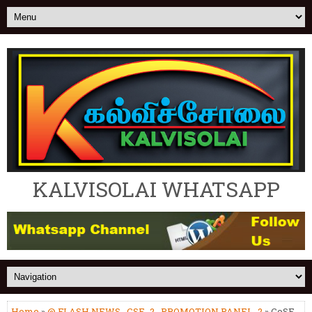
KALVISOLAI WHATSAPP
Home
»
@ FLASH NEWS
,
CSE_2
,
PROMOTION PANEL_2
» CoSE -