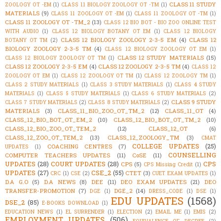
CLASS 11 STUDY
ZOOLOGY OT -EM
(1)
CLASS 11 BIOLOGY ZOOLOGY OT -TM
(1)
MATERIALS
(9)
CLASS 11 ZOOLOGY OT -EM
(1)
CLASS 11 ZOOLOGY OT -TM
(1)
CLASS 11 ZOOLOGY OT -TM_2
(13)
CLASS 12 BIO BOT - BIO ZOO ONLINE TEST
WITH AUDIO
(1)
CLASS 12 BIOLOGY BOTANY OT EM
(1)
CLASS 12 BIOLOGY
CLASS 12 BIOLOGY ZOOLOGY 2-3-5 EM
(4)
CLASS 12
BOTANY OT TM
(2)
BIOLOGY ZOOLOGY 2-3-5 TM
(4)
CLASS 12 BIOLOGY ZOOLOGY OT EM
(1)
CLASS 12 STUDY MATERIALS
(15)
CLASS 12 BIOLOGY ZOOLOGY OT TM
(1)
CLASS 12 ZOOLOGY 2-3-5 EM
(4)
CLASS 12 ZOOLOGY 2-3-5 TM
(4)
CLASS 12
ZOOLOGY OT EM
(1)
CLASS 12 ZOOLOGY OT TM
(1)
CLASS 12 ZOOLOGY TM
(1)
CLASS 2 STUDY MATERIALS
(1)
CLASS 3 STUDY MATERIALS
(1)
CLASS 4 STUDY
MATERIALS
(1)
CLASS 5 STUDY MATERIALS
(1)
CLASS 6 STUDY MATERIALS
(2)
CLASS 9 STUDY
CLASS 7 STUDY MATERIALS
(2)
CLASS 8 STUDY MATERIALS
(2)
MATERIALS
(3)
CLASS_11_BIO_ZOO_OT_TM_2
(12)
CLASS_11_OT
(4)
CLASS_12_BIO_BOT_OT_EM_2
(10)
CLASS_12_BIO_BOT_OT_TM_2
(10)
CLASS_12_BIO_ZOO_OT_TEM_2
(12)
CLASS_12_OT
(6)
CLASS_12_ZOO_OT_TEM_2
(13)
CLASS_12_ZOOLOGY_TM
(3)
CMAT
COLLEGE UPDATES
(25)
COACHING CENTRES
(7)
UPDATES
(1)
COUNSELLING
COMPUTER TEACHERS UPDATES
(11)
CoSE
(11)
UPDATES
(28)
COURT UPDATES
(28)
CPS
CPS
(5)
CPS Missing Credit
(1)
UPDATES
(27)
CSE_2
(55)
CTET
(3)
CRC
(1)
CSE
(2)
CUET EXAM UPDATES
(1)
D.A G.O
(5)
D.A NEWS
(8)
DEE
(11)
DEO EXAM UPDATES
(21)
DEO
TRANSFER-PROMOTION
(7)
DGE_2
(14)
DGE
(1)
DRESS_CODE
(1)
DSE
(1)
EDU UPDATES
(1568)
DSE_2
(85)
E-BOOKS DOWNLOAD
(1)
EDUCATION NEWS
(1)
EL SURRENDER
(1)
ELECTION
(2)
EMAIL ME
(1)
EMIS
(2)
EMPLOYMENT UPDATES
(506)
EQUIVALENCE OF DEGREE
(2)