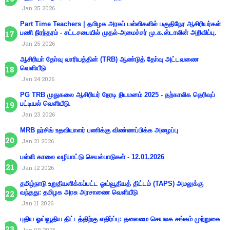
Jan 25 2026
Part Time Teachers | தமிழக அரசுப் பள்ளிகளில் பகுதிநேர ஆசிரியர்கள்
பணி நிரந்தரம் - சட்டசபையில் முதல்-அமைச்சர் மு.க.ஸ்டாலின் அறிவிப்பு.
Jan 25 2026
ஆசிரியா் தோ்வு வாரியத்தின் (TRB) ஆண்டுத் தோ்வு அட்டவணை
வெளியீடு
Jan 24 2026
PG TRB முதுகலை ஆசிரியர் நேரடி நியமனம் 2025 - தற்காலிக தெரிவுப்
பட்டியல் வெளியீடு.
Jan 23 2026
MRB நர்சிங் உதவியாளர் பணிக்கு விண்ணப்பிக்க அழைப்பு
Jan 21 2026
பள்ளி காலை வழிபாட்டு செயல்பாடுகள் - 12.01.2026
Jan 12 2026
தமிழ்நாடு உறுதியளிக்கப்பட்ட ஓய்வூதியத் திட்டம் (TAPS) அமலுக்கு
வந்தது: தமிழக அரசு அரசாணை வெளியீடு
Jan 11 2026
புதிய ஓய்வூதிய திட்டத்திற்கு எதிர்ப்பு: தலைமை செயலக சங்கம் முற்றுகை
Jan 09 2026