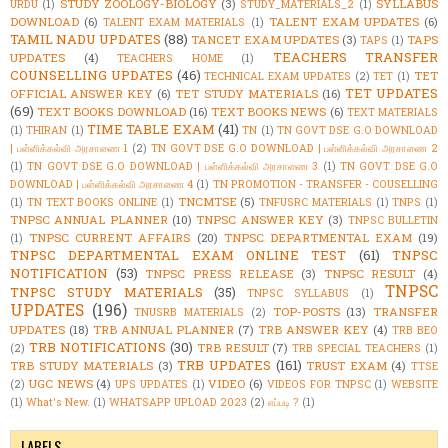
STUDY ZOOLOGY-BIOLOGY
(3)
SYLLABUS
URDU
(1)
STUDY_MATERIALS_2
(1)
DOWNLOAD
(6)
TALENT EXAM UPDATES
(6)
TALENT EXAM MATERIALS
(1)
TAMIL NADU UPDATES
(88)
TANCET EXAM UPDATES
(3)
TAPS
TAPS
(1)
TEACHERS TRANSFER
UPDATES
(4)
TEACHERS HOME
(1)
COUNSELLING UPDATES
(46)
TET
TECHNICAL EXAM UPDATES
(2)
TET
(1)
TET UPDATES
OFFICIAL ANSWER KEY
(6)
TET STUDY MATERIALS
(16)
(69)
TEXT BOOKS DOWNLOAD
(16)
TEXT BOOKS NEWS
(6)
TEXT MATERIALS
TIME TABLE EXAM
(41)
(1)
THIRAN
(1)
TN
(1)
TN GOVT DSE G.O DOWNLOAD
| பள்ளிக்கல்வி அரசாணை 1
(2)
TN GOVT DSE G.O DOWNLOAD | பள்ளிக்கல்வி அரசாணை 2
(1)
TN GOVT DSE G.O DOWNLOAD | பள்ளிக்கல்வி அரசாணை 3
(1)
TN GOVT DSE G.O
DOWNLOAD | பள்ளிக்கல்வி அரசாணை 4
(1)
TN PROMOTION - TRANSFER - COUSELLING
TNCMTSE
(5)
(1)
TN TEXT BOOKS ONLINE
(1)
TNFUSRC MATERIALS
(1)
TNPS
(1)
TNPSC ANNUAL PLANNER
(10)
TNPSC ANSWER KEY
(3)
TNPSC BULLETIN
TNPSC CURRENT AFFAIRS
(20)
TNPSC DEPARTMENTAL EXAM
(19)
(1)
TNPSC DEPARTMENTAL EXAM ONLINE TEST
(61)
TNPSC
NOTIFICATION
(53)
TNPSC PRESS RELEASE
(3)
TNPSC RESULT
(4)
TNPSC
TNPSC STUDY MATERIALS
(35)
TNPSC SYLLABUS
(1)
UPDATES
(196)
TOP-POSTS
(13)
TRANSFER
TNUSRB MATERIALS
(2)
UPDATES
(18)
TRB ANNUAL PLANNER
(7)
TRB ANSWER KEY
(4)
TRB BEO
TRB NOTIFICATIONS
(30)
TRB RESULT
(7)
(2)
TRB SPECIAL TEACHERS
(1)
TRB UPDATES
(161)
TRB STUDY MATERIALS
(3)
TRUST EXAM
(4)
TTSE
UGC NEWS
(4)
VIDEO
(6)
(2)
UPS UPDATES
(1)
VIDEOS FOR TNPSC
(1)
WEBSITE
(1)
What's New.
(1)
WHATSAPP UPLOAD 2023
(2)
எப்படி ?
(1)
LABELS