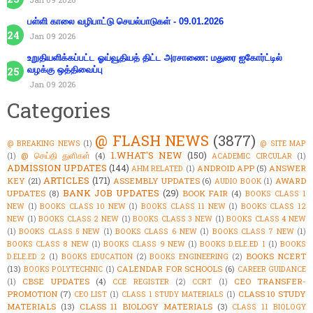
பள்ளி காலை வழிபாட்டு செயல்பாடுகள் - 09.01.2026
Jan 09 2026
உறுதியளிக்கப்பட்ட ஓய்வூதியத் திட்ட அரசாணை: மதுரை ஐகோர்ட்டில்
வழக்கு ஒத்திவைப்பு
Jan 09 2026
Categories
@ FLASH NEWS
(3877)
@ BREAKING NEWS
(1)
@ SITE MAP
1.WHAT'S NEW
(150)
@ செய்தி துளிகள்
(4)
(1)
ACADEMIC CIRCULAR
(1)
ADMISSION UPDATES
(144)
ANDROID APP
(5)
ANSWER
AHM RELATED
(1)
ARTICLES
(171)
KEY
(21)
ASSEMBLY UPDATES
(6)
AWARD
AUDIO BOOK
(1)
BANK JOB UPDATES
(29)
UPDATES
(8)
BOOK FAIR
(4)
BOOKS CLASS 1
NEW
(1)
BOOKS CLASS 10 NEW
(1)
BOOKS CLASS 11 NEW
(1)
BOOKS CLASS 12
NEW
(1)
BOOKS CLASS 2 NEW
(1)
BOOKS CLASS 3 NEW
(1)
BOOKS CLASS 4 NEW
(1)
BOOKS CLASS 5 NEW
(1)
BOOKS CLASS 6 NEW
(1)
BOOKS CLASS 7 NEW
(1)
BOOKS CLASS 8 NEW
(1)
BOOKS CLASS 9 NEW
(1)
BOOKS D.ELE.ED 1
(1)
BOOKS
BOOKS NCERT
D.ELE.ED 2
(1)
BOOKS EDUCATION
(2)
BOOKS ENGINEERING
(2)
(13)
CALENDAR FOR SCHOOLS
(6)
BOOKS POLYTECHNIC
(1)
CAREER GUIDANCE
CBSE UPDATES
(4)
CEO TRANSFER-
(1)
CCE REGISTER
(2)
CCRT
(1)
PROMOTION
(7)
CLASS 10 STUDY
CEO LIST
(1)
CLASS 1 STUDY MATERIALS
(1)
MATERIALS
(13)
CLASS 11 BIOLOGY MATERIALS
(3)
CLASS 11 BIOLOGY