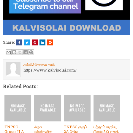
Share:
கல்விச்சோலை.காம்
https://www.kalvisolai.com/
Related Posts:
TNPSC -
அரசு
TNPSC குரூப்
பத்தாம் வகுப்பு,
Group-II A
பள்ளிகளின்
2A தேர்வு :
பிளஸ் 2 பொதுத்