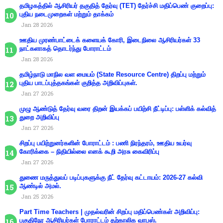
தமிழகத்தில் ஆசிரியர் தகுதித் தேர்வு (TET) தேர்ச்சி மதிப்பெண் குறைப்பு:
புதிய நடைமுறைகள் மற்றும் தாக்கம்
Jan 28 2026
ஊதிய முரண்பாட்டைக் களையக் கோரி, இடைநிலை ஆசிரியர்கள் 33
நாட்களாகத் தொடர்ந்து போராட்டம்
Jan 28 2026
தமிழ்நாடு மாநில வள மையம் (State Resource Centre) திறப்பு மற்றும்
புதிய பாடப்புத்தகங்கள் குறித்த அறிவிப்புகள்.
Jan 27 2026
முழு ஆண்டுத் தேர்வு வரை திறன் இயக்கப் பயிற்சி நீட்டிப்பு: பள்ளிக் கல்வித்
துறை அறிவிப்பு
Jan 27 2026
சிறப்பு பயிற்றுனர்களின் போராட்டம் : பணி நிரந்தரம், ஊதிய உயர்வு
கோரிக்கை – நிதியில்லை எனக் கூறி அரசு கைவிரிப்பு
Jan 27 2026
துணை மருத்துவப் படிப்புகளுக்கு நீட் தேர்வு கட்டாயம்: 2026-27 கல்வி
ஆண்டில் அமல்.
Jan 25 2026
Part Time Teachers | முதல்வரின் சிறப்பு மதிப்பெண்கள் அறிவிப்பு:
பகுதிநேர ஆசிரியர்கள் போராட்டம் தற்காலிக வாபஸ்.