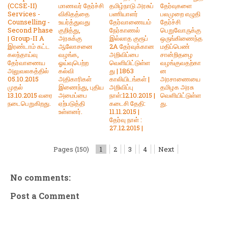
(CCSE-II)
மாணவர் தேர்ச்சி
தமிழ்நாடு அரசுப்
தேர்வுகளை
Services -
விகிதத்தை
பணியாளர்
பலமுறை எழுதி
Counselling -
உயர்த்துவது
தேர்வாணையம்
தேர்ச்சி
Second Phase
குறித்து,
நேர்காணல்
பெறுவோருக்கு
| Group-II A
அரசுக்கு
இல்லாத குரூப்
ஒருங்கிணைந்த
இரண்டாம் கட்ட
ஆலோசனை
2A தேர்வுக்கான
மதிப்பெண்
கலந்தாய்வு
வழங்க,
அறிவிப்பை
சான்றிதழை
தேர்வாணைய
ஓய்வுபெற்ற
வெளியிட்டுள்ள
வழங்குவதற்கா
அலுவலகத்தில்
கல்வி
து | 1863
ன
05.10.2015
அதிகாரிகள்
காலியிடங்கள் |
அரசாணையை
முதல்
இணைந்து, புதிய
அறிவிப்பு
தமிழக அரசு
13.10.2015 வரை
அமைப்பை
நாள்:12.10.2015 |
வெளியிட்டுள்ள
நடைபெறுகிறது.
ஏற்படுத்தி
கடைசி தேதி:
து.
உள்ளனர்.
11.11.2015 |
தேர்வு நாள் :
27.12.2015 |
Pages (150)
1
2
3
4
Next
No comments:
Post a Comment