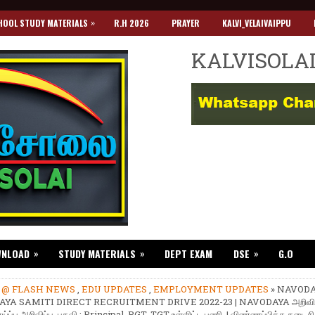
»
HOOL STUDY MATERIALS
R.H 2026
PRAYER
KALVI_VELAIVAIPPU
KALVISOLA
»
»
»
WNLOAD
STUDY MATERIALS
DEPT EXAM
DSE
G.O
»
@ FLASH NEWS
,
EDU UPDATES
,
EMPLOYMENT UPDATES
» NAVOD
AYA SAMITI DIRECT RECRUITMENT DRIVE 2022-23 | NAVODAYA அறிவித
ப்பு அறிவிப்பு. பதவி : Principal, PGT, TGT உள்ளிட்ட பணி. | விண்ணப்பிக்க கடைசி 