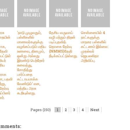
ரசு
'நாடு முழுவதும்,
தேசிய வருவாய்
சென்னையில் 4
ுறையின்
பள்ளிகளில்
வழி மற்றும் திறன்
நாட்களுக்கு
மாணவர்களுக்கு
படிப்புதவித்
மாநகர பஸ்களில்
ராக,
வழங்கப்படும் மதிய
தொகை தேர்வு
கட்டணம் இல்லை:
 தேவி
உணவை, தினமும்,
(NMMS)தேதி
முதல்வர்
்பட்டுள்
ஒன்று அல்லது
நீடிக்கப்பட்டுள்ளது.
ஜெயலலிதா
ியர்
இரண்டு பெற்றோர்
அறிவிப்பு.
ரிய
சுவைத்து,
சோதித்து
னராக
பார்ப்பதை
மா, பதவி
கட்டாயமாக்க
்று,
வேண்டும்' என,
தேர்வு
மத்திய அரசு
ப்பினர்
கூறியுள்ளது.
ர்.
Pages (150)
1
2
3
4
Next
omments: