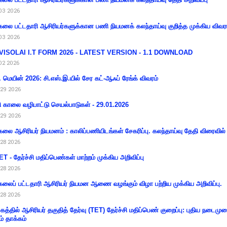
03 2026
கலை பட்டதாரி ஆசிரியர்களுக்கான பணி நியமனக் கலந்தாய்வு குறித்த முக்கிய விவர
03 2026
VISOLAI I.T FORM 2026 - LATEST VERSION - 1.1 DOWNLOAD
02 2026
 மெயின் 2026: சி.எஸ்.இ.யில் சேர கட்-ஆஃப் ரேங்க் விவரம்
29 2026
ி காலை வழிபாட்டு செயல்பாடுகள் - 29.01.2026
29 2026
கலை ஆசிரியர் நியமனம் : காலிப்பணியிடங்கள் சேகரிப்பு. கலந்தாய்வு தேதி விரைவில் அ
28 2026
T - தேர்ச்சி மதிப்பெண்கள் மாற்றம் முக்கிய அறிவிப்பு
28 2026
கலைப் பட்டதாரி ஆசிரியர் நியமன ஆணை வழங்கும் விழா பற்றிய முக்கிய அறிவிப்பு.
28 2026
கத்தில் ஆசிரியர் தகுதித் தேர்வு (TET) தேர்ச்சி மதிப்பெண் குறைப்பு: புதிய நடைமு
ம் தாக்கம்