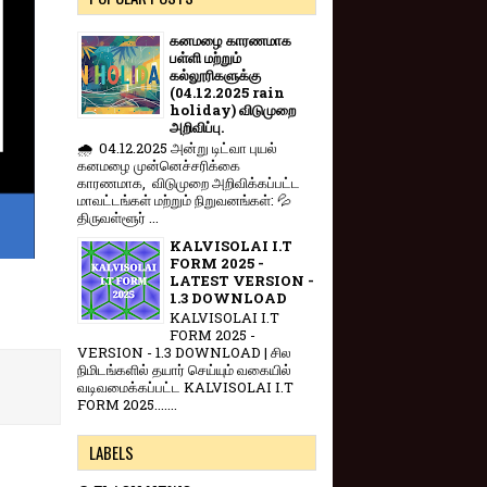
கனமழை காரணமாக
பள்ளி மற்றும்
கல்லூரிகளுக்கு
(04.12.2025 rain
holiday) விடுமுறை
அறிவிப்பு.
🌧️ 04.12.2025 அன்று டிட்வா புயல்
கனமழை முன்னெச்சரிக்கை
காரணமாக, விடுமுறை அறிவிக்கப்பட்ட
மாவட்டங்கள் மற்றும் நிறுவனங்கள்: 💦
திருவள்ளூர் ...
KALVISOLAI I.T
FORM 2025 -
LATEST VERSION -
1.3 DOWNLOAD
KALVISOLAI I.T
FORM 2025 -
VERSION - 1.3 DOWNLOAD | சில
நிமிடங்களில் தயார் செய்யும் வகையில்
வடிவமைக்கப்பட்ட KALVISOLAI I.T
FORM 2025.......
LABELS