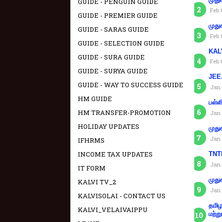
GUIDE - PENGUIN GUIDE
Feb 
GUIDE - PREMIER GUIDE
முது
GUIDE - SARAS GUIDE
Feb 
GUIDE - SELECTION GUIDE
KAL
GUIDE - SURA GUIDE
Feb 
GUIDE - SURYA GUIDE
JEE.
GUIDE - WAY TO SUCCESS GUIDE
Jan 
HM GUIDE
பள்ள
HM TRANSFER-PROMOTION
Jan 
HOLIDAY UPDATES
முது
Jan 
IFHRMS
INCOME TAX UPDATES
TNTE
Jan 
IT FORM
முது
KALVI TV_2
Jan 
KALVISOLAI - CONTACT US
தமிழ
KALVI_VELAIVAIPPU
மற்று