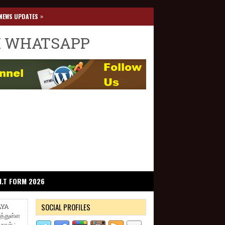
»
NEWS UPDATES
I WHATSAPP
I.T FORM 2026
SOCIAL PROFILES
AYA
்துள்ள
நாள் :