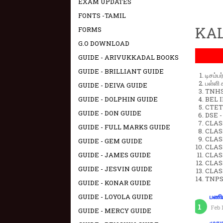
EXAM UPDATES
FONTS -TAMIL
KAL
FORMS
G.O DOWNLOAD
GUIDE - ARIVUKKADAL BOOKS
GUIDE - BRILLIANT GUIDE
டிசம்ப
பள்ளி 
GUIDE - DEIVA GUIDE
TNHSP
BEL IN
GUIDE - DOLPHIN GUIDE
CTET 
GUIDE - DON GUIDE
DSE -
CLAS
GUIDE - FULL MARKS GUIDE
CLASS
CLASS
GUIDE - GEM GUIDE
CLAS
CLAS
GUIDE - JAMES GUIDE
CLAS
GUIDE - JESVIN GUIDE
CLAS
TNPS
GUIDE - KONAR GUIDE
GUIDE - LOYOLA GUIDE
பணிய
Feb 
GUIDE - MERCY GUIDE
முது