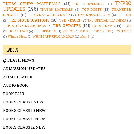
TNPSC
TNPSC STUDY MATERIALS
(35)
TNPSC SYLLABUS
(1)
UPDATES
(196)
TOP-POSTS
(13)
TRANSFER
TNUSRB MATERIALS
(2)
UPDATES
(18)
TRB ANNUAL PLANNER
(7)
TRB ANSWER KEY
(4)
TRB BEO
TRB NOTIFICATIONS
(30)
TRB RESULT
(7)
(2)
TRB SPECIAL TEACHERS
(1)
TRB UPDATES
(161)
TRB STUDY MATERIALS
(3)
TRUST EXAM
(4)
TTSE
UGC NEWS
(4)
VIDEO
(6)
(2)
UPS UPDATES
(1)
VIDEOS FOR TNPSC
(1)
WEBSITE
(1)
What's New.
(1)
WHATSAPP UPLOAD 2023
(2)
எப்படி ?
(1)
LABELS
@ FLASH NEWS
ADMISSION UPDATES
AHM RELATED
AUDIO BOOK
BOOK FAIR
BOOKS CLASS 1 NEW
BOOKS CLASS 10 NEW
BOOKS CLASS 11 NEW
BOOKS CLASS 12 NEW