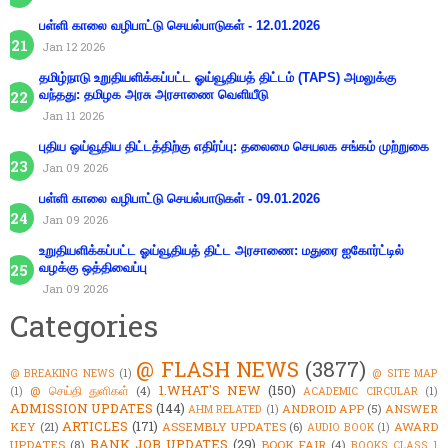
பள்ளி காலை வழிபாட்டு செயல்பாடுகள் - 12.01.2026
Jan 12 2026
தமிழ்நாடு உறுதியளிக்கப்பட்ட ஓய்வூதியத் திட்டம் (TAPS) அமலுக்கு
வந்தது: தமிழக அரசு அரசாணை வெளியீடு
Jan 11 2026
புதிய ஓய்வூதிய திட்டத்திற்கு எதிர்ப்பு: தலைமை செயலக சங்கம் முற்றுகை
Jan 09 2026
பள்ளி காலை வழிபாட்டு செயல்பாடுகள் - 09.01.2026
Jan 09 2026
உறுதியளிக்கப்பட்ட ஓய்வூதியத் திட்ட அரசாணை: மதுரை ஐகோர்ட்டில்
வழக்கு ஒத்திவைப்பு
Jan 09 2026
Categories
@ FLASH NEWS
(3877)
@ BREAKING NEWS
(1)
@ SITE MAP
1.WHAT'S NEW
(150)
@ செய்தி துளிகள்
(4)
(1)
ACADEMIC CIRCULAR
(1)
ADMISSION UPDATES
(144)
ANDROID APP
(5)
ANSWER
AHM RELATED
(1)
ARTICLES
(171)
KEY
(21)
ASSEMBLY UPDATES
(6)
AWARD
AUDIO BOOK
(1)
BANK JOB UPDATES
(29)
UPDATES
(8)
BOOK FAIR
(4)
BOOKS CLASS 1