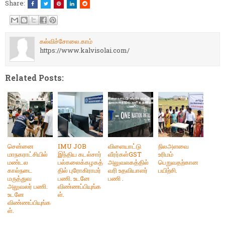
Share:
கல்விச்சோலை.காம்
https://www.kalvisolai.com/
Related Posts:
சென்னை
IMU JOB
விளையாட்டு
நிலஅளவை
மாநகராட்சியில்
இந்திய கடல்சார்
வீரர்கள்GST
உரிமம்
மண்டல
பல்கலைக்கழகத்
அலுவலகத்தில்
பெறுவதற்கான
கால்நடை
தில் புரோகிராமர்
வரி உதவியாளர்
பயிற்சி.
மருத்துவ
பணி. உடனே
பணி .
அலுவலர் பணி.
விண்ணப்பியுங்க
உடனே
ள்.
விண்ணப்பியுங்க
ள்.