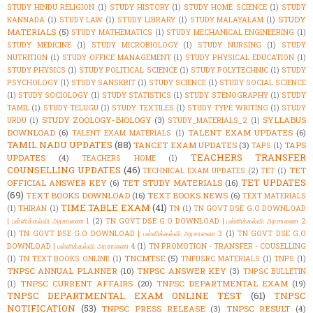
STUDY HINDU RELIGION
(1)
STUDY HISTORY
(1)
STUDY HOME SCIENCE
(1)
STUDY
STUDY
KANNADA
(1)
STUDY LAW
(1)
STUDY LIBRARY
(1)
STUDY MALAYALAM
(1)
MATERIALS
(5)
STUDY MATHEMATICS
(1)
STUDY MECHANICAL ENGINEERING
(1)
STUDY MEDICINE
(1)
STUDY MICROBIOLOGY
(1)
STUDY NURSING
(1)
STUDY
NUTRITION
(1)
STUDY OFFICE MANAGEMENT
(1)
STUDY PHYSICAL EDUCATION
(1)
STUDY PHYSICS
(1)
STUDY POLITICAL SCIENCE
(1)
STUDY POLYTECHNIC
(1)
STUDY
PSYCHOLOGY
(1)
STUDY SANSKRIT
(1)
STUDY SCIENCE
(1)
STUDY SOCIAL SCIENCE
(1)
STUDY SOCIOLOGY
(1)
STUDY STATISTICS
(1)
STUDY STENOGRAPHY
(1)
STUDY
TAMIL
(1)
STUDY TELUGU
(1)
STUDY TEXTILES
(1)
STUDY TYPE WRITING
(1)
STUDY
STUDY ZOOLOGY-BIOLOGY
(3)
SYLLABUS
URDU
(1)
STUDY_MATERIALS_2
(1)
DOWNLOAD
(6)
TALENT EXAM UPDATES
(6)
TALENT EXAM MATERIALS
(1)
TAMIL NADU UPDATES
(88)
TANCET EXAM UPDATES
(3)
TAPS
TAPS
(1)
TEACHERS TRANSFER
UPDATES
(4)
TEACHERS HOME
(1)
COUNSELLING UPDATES
(46)
TET
TECHNICAL EXAM UPDATES
(2)
TET
(1)
TET UPDATES
OFFICIAL ANSWER KEY
(6)
TET STUDY MATERIALS
(16)
(69)
TEXT BOOKS DOWNLOAD
(16)
TEXT BOOKS NEWS
(6)
TEXT MATERIALS
TIME TABLE EXAM
(41)
(1)
THIRAN
(1)
TN
(1)
TN GOVT DSE G.O DOWNLOAD
| பள்ளிக்கல்வி அரசாணை 1
(2)
TN GOVT DSE G.O DOWNLOAD | பள்ளிக்கல்வி அரசாணை 2
(1)
TN GOVT DSE G.O DOWNLOAD | பள்ளிக்கல்வி அரசாணை 3
(1)
TN GOVT DSE G.O
DOWNLOAD | பள்ளிக்கல்வி அரசாணை 4
(1)
TN PROMOTION - TRANSFER - COUSELLING
TNCMTSE
(5)
(1)
TN TEXT BOOKS ONLINE
(1)
TNFUSRC MATERIALS
(1)
TNPS
(1)
TNPSC ANNUAL PLANNER
(10)
TNPSC ANSWER KEY
(3)
TNPSC BULLETIN
TNPSC CURRENT AFFAIRS
(20)
TNPSC DEPARTMENTAL EXAM
(19)
(1)
TNPSC DEPARTMENTAL EXAM ONLINE TEST
(61)
TNPSC
NOTIFICATION
(53)
TNPSC PRESS RELEASE
(3)
TNPSC RESULT
(4)