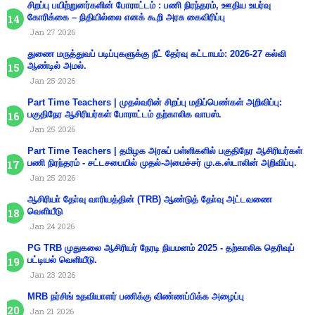
சிறப்பு பயிற்றுனர்களின் போராட்டம் : பணி நிரந்தரம், ஊதிய உயர்வு
கோரிக்கை – நிதியில்லை எனக் கூறி அரசு கைவிரிப்பு
Jan 27 2026
துணை மருத்துவப் படிப்புகளுக்கு நீட் தேர்வு கட்டாயம்: 2026-27 கல்வி
ஆண்டில் அமல்.
Jan 25 2026
Part Time Teachers | முதல்வரின் சிறப்பு மதிப்பெண்கள் அறிவிப்பு:
பகுதிநேர ஆசிரியர்கள் போராட்டம் தற்காலிக வாபஸ்.
Jan 25 2026
Part Time Teachers | தமிழக அரசுப் பள்ளிகளில் பகுதிநேர ஆசிரியர்கள்
பணி நிரந்தரம் - சட்டசபையில் முதல்-அமைச்சர் மு.க.ஸ்டாலின் அறிவிப்பு.
Jan 25 2026
ஆசிரியா் தோ்வு வாரியத்தின் (TRB) ஆண்டுத் தோ்வு அட்டவணை
வெளியீடு
Jan 24 2026
PG TRB முதுகலை ஆசிரியர் நேரடி நியமனம் 2025 - தற்காலிக தெரிவுப்
பட்டியல் வெளியீடு.
Jan 23 2026
MRB நர்சிங் உதவியாளர் பணிக்கு விண்ணப்பிக்க அழைப்பு
Jan 21 2026