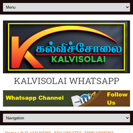
KALVISOLAI WHATSAPP
Home
»
@ FLASH NEWS
,
EDU UPDATES
,
EMPLOYMENT