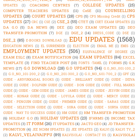
COLLEGE UPDATES
(25)
COACHING CENTRES
(7)
UPDATES
(1)
COUNSELLING
COMPUTER TEACHERS UPDATES
(11)
CoSE
(11)
UPDATES
(28)
COURT UPDATES
(28)
CPS
CPS
(5)
CPS Missing Credit
(1)
UPDATES
(27)
CSE_2
(55)
CTET
(3)
CRC
(1)
CSE
(2)
CUET EXAM UPDATES
(1)
D.A G.O
(5)
D.A NEWS
(8)
DEE
(11)
DEO EXAM UPDATES
(21)
DEO
TRANSFER-PROMOTION
(7)
DGE_2
(14)
DGE
(1)
DRESS_CODE
(1)
DSE
(1)
EDU UPDATES
(1568)
DSE_2
(85)
E-BOOKS DOWNLOAD
(1)
EDUCATION NEWS
(1)
EL SURRENDER
(1)
ELECTION
(2)
EMAIL ME
(1)
EMIS
(2)
EMPLOYMENT UPDATES
(506)
EQUIVALENCE OF DEGREE
(2)
EXAM UPDATES
(84)
EXAM ESLC
(8)
EXAM NOTIFICATION
(16)
EXCEL
TEMPLATE
(3)
FIND TEACHER POST
(10)
FORMS
(5)
G.K
FONTS -TAMIL
(1)
G.O DOWNLOAD
(28)
G.O UPDATES
(94)
NEWS
(17)
G.O_NO_001-100_2
(1)
G.O_NO_101-200_2
(2)
G.O_NO_201-300_2
(1)
G.O_NO_601-700_2
(1)
GPF
(2)
GUIDE - ARIVUKKADAL BOOKS
(1)
GUIDE - BRILLIANT GUIDE
(1)
GUIDE - DEIVA
GUIDE
(1)
GUIDE - DOLPHIN GUIDE
(1)
GUIDE - DON GUIDE
(1)
GUIDE - FULL MARKS
GUIDE
(1)
GUIDE - GEM GUIDE
(1)
GUIDE - JAMES GUIDE
(1)
GUIDE - JESVIN GUIDE
(1)
GUIDE - KONAR GUIDE
(1)
GUIDE - LOYOLA GUIDE
(1)
GUIDE - MERCY GUIDE
(1)
GUIDE - PENGUIN GUIDE
(1)
GUIDE - PREMIER GUIDE
(1)
GUIDE - SARAS GUIDE
(1)
GUIDE - SELECTION GUIDE
(1)
GUIDE - SURA GUIDE
(1)
GUIDE - SURYA GUIDE
(1)
HM TRANSFER-PROMOTION
GUIDE - WAY TO SUCCESS GUIDE
(1)
HM GUIDE
(1)
HOLIDAY UPDATES
(23)
(6)
HOLIDAY G.O
(5)
IFHRMS
(3)
INCOME TAX
IT FORM
(26)
UPDATES
(3)
IT UPDATES
(4)
JACTO GEO
(4)
JD TRANSFER-
PROMOTION
(4)
JEE NCHM UPDATES
(1)
JEE UPDATES
(2)
KALVI
(1)
KALVI TV_2
KALVI_VELAIVAIPPU
(89)
KALVISOLAI
(2)
KALVISOLAI - CONTACT US
(1)