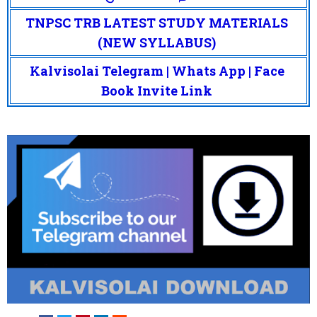
TNPSC TRB LATEST STUDY MATERIALS
(NEW SYLLABUS)
Kalvisolai Telegram | Whats App | Face
Book Invite Link