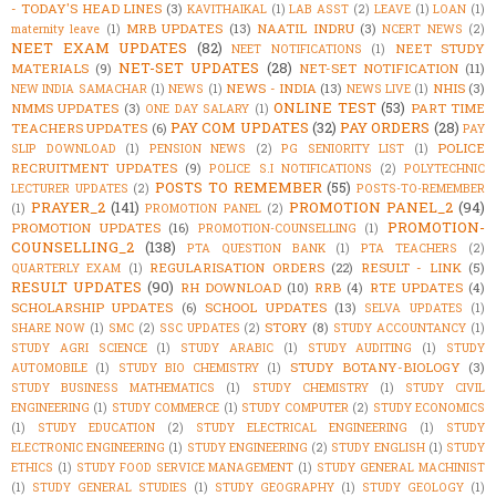
- TODAY'S HEAD LINES
(3)
KAVITHAIKAL
(1)
LAB ASST
(2)
LEAVE
(1)
LOAN
(1)
MRB UPDATES
(13)
NAATIL INDRU
(3)
maternity leave
(1)
NCERT NEWS
(2)
NEET EXAM UPDATES
(82)
NEET STUDY
NEET NOTIFICATIONS
(1)
NET-SET UPDATES
(28)
MATERIALS
(9)
NET-SET NOTIFICATION
(11)
NEWS - INDIA
(13)
NHIS
(3)
NEW INDIA SAMACHAR
(1)
NEWS
(1)
NEWS LIVE
(1)
ONLINE TEST
(53)
NMMS UPDATES
(3)
PART TIME
ONE DAY SALARY
(1)
PAY COM UPDATES
(32)
PAY ORDERS
(28)
TEACHERS UPDATES
(6)
PAY
POLICE
SLIP DOWNLOAD
(1)
PENSION NEWS
(2)
PG SENIORITY LIST
(1)
RECRUITMENT UPDATES
(9)
POLICE S.I NOTIFICATIONS
(2)
POLYTECHNIC
POSTS TO REMEMBER
(55)
LECTURER UPDATES
(2)
POSTS-TO-REMEMBER
PRAYER_2
(141)
PROMOTION PANEL_2
(94)
(1)
PROMOTION PANEL
(2)
PROMOTION-
PROMOTION UPDATES
(16)
PROMOTION-COUNSELLING
(1)
COUNSELLING_2
(138)
PTA QUESTION BANK
(1)
PTA TEACHERS
(2)
REGULARISATION ORDERS
(22)
RESULT - LINK
(5)
QUARTERLY EXAM
(1)
RESULT UPDATES
(90)
RH DOWNLOAD
(10)
RRB
(4)
RTE UPDATES
(4)
SCHOLARSHIP UPDATES
(6)
SCHOOL UPDATES
(13)
SELVA UPDATES
(1)
STORY
(8)
SHARE NOW
(1)
SMC
(2)
SSC UPDATES
(2)
STUDY ACCOUNTANCY
(1)
STUDY AGRI SCIENCE
(1)
STUDY ARABIC
(1)
STUDY AUDITING
(1)
STUDY
STUDY BOTANY-BIOLOGY
(3)
AUTOMOBILE
(1)
STUDY BIO CHEMISTRY
(1)
STUDY BUSINESS MATHEMATICS
(1)
STUDY CHEMISTRY
(1)
STUDY CIVIL
ENGINEERING
(1)
STUDY COMMERCE
(1)
STUDY COMPUTER
(2)
STUDY ECONOMICS
(1)
STUDY EDUCATION
(2)
STUDY ELECTRICAL ENGINEERING
(1)
STUDY
ELECTRONIC ENGINEERING
(1)
STUDY ENGINEERING
(2)
STUDY ENGLISH
(1)
STUDY
ETHICS
(1)
STUDY FOOD SERVICE MANAGEMENT
(1)
STUDY GENERAL MACHINIST
(1)
STUDY GENERAL STUDIES
(1)
STUDY GEOGRAPHY
(1)
STUDY GEOLOGY
(1)