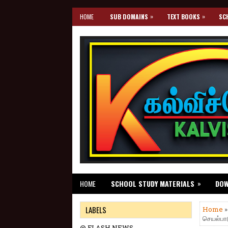
»
»
HOME
SUB DOMAINS
TEXT BOOKS
SC
»
HOME
SCHOOL STUDY MATERIALS
DO
LABELS
Home
செயல்பாட
@ FLASH NEWS