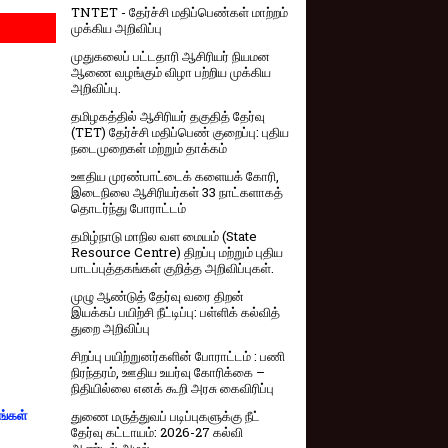
TNTET - தேர்ச்சி மதிப்பெண்கள் மாற்றம்
முக்கிய அறிவிப்பு
முதுகலைப் பட்டதாரி ஆசிரியர் நியமன
ஆணை வழங்கும் விழா பற்றிய முக்கிய
அறிவிப்பு.
தமிழகத்தில் ஆசிரியர் தகுதித் தேர்வு
(TET) தேர்ச்சி மதிப்பெண் குறைப்பு: புதிய
நடைமுறைகள் மற்றும் தாக்கம்
ஊதிய முரண்பாட்டைக் களையக் கோரி,
இடைநிலை ஆசிரியர்கள் 33 நாட்களாகத்
தொடர்ந்து போராட்டம்
தமிழ்நாடு மாநில வள மையம் (State
Resource Centre) திறப்பு மற்றும் புதிய
பாடப்புத்தகங்கள் குறித்த அறிவிப்புகள்.
முழு ஆண்டுத் தேர்வு வரை திறன்
இயக்கப் பயிற்சி நீட்டிப்பு: பள்ளிக் கல்வித்
துறை அறிவிப்பு
சிறப்பு பயிற்றுனர்களின் போராட்டம் : பணி
நிரந்தரம், ஊதிய உயர்வு கோரிக்கை –
நிதியில்லை எனக் கூறி அரசு கைவிரிப்பு
துணை மருத்துவப் படிப்புகளுக்கு நீட்
ங்கள்
தேர்வு கட்டாயம்: 2026-27 கல்வி