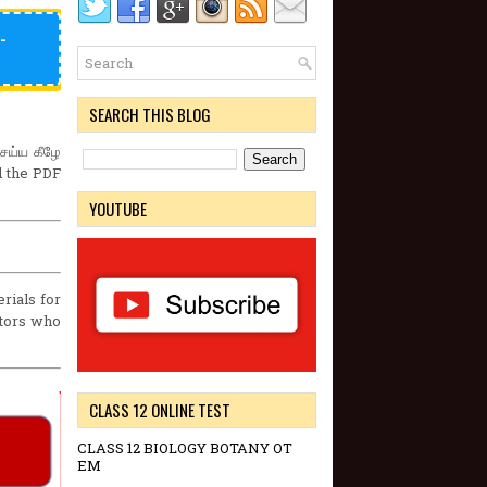
-
SEARCH THIS BLOG
ெய்ய கீழே
ad the PDF
YOUTUBE
rials for
ators who
CLASS 12 ONLINE TEST
CLASS 12 BIOLOGY BOTANY OT
EM