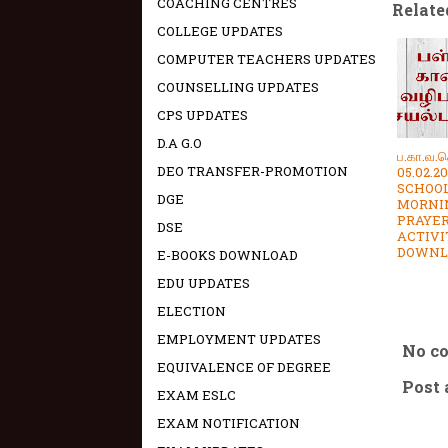
COACHING CENTRES
Relate
COLLEGE UPDATES
COMPUTER TEACHERS UPDATES
COUNSELLING UPDATES
CPS UPDATES
D.A G.O
ப.கா.வ.ச
DEO TRANSFER-PROMOTION
05.02.20
SCHOO
DGE
MORNI
PRAYE
DSE
ACTIVI
DOWNL
E-BOOKS DOWNLOAD
EDU UPDATES
ELECTION
EMPLOYMENT UPDATES
No c
EQUIVALENCE OF DEGREE
Post
EXAM ESLC
EXAM NOTIFICATION