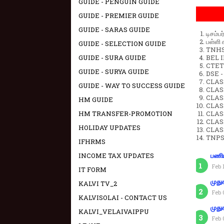
GUIDE - PENGUIN GUIDE
GUIDE - PREMIER GUIDE
GUIDE - SARAS GUIDE
டிசம்ப
பள்ளி 
GUIDE - SELECTION GUIDE
TNHSP
BEL IN
GUIDE - SURA GUIDE
CTET 
GUIDE - SURYA GUIDE
DSE -
CLAS
GUIDE - WAY TO SUCCESS GUIDE
CLASS
CLASS
HM GUIDE
CLAS
CLAS
HM TRANSFER-PROMOTION
CLAS
HOLIDAY UPDATES
CLAS
TNPS
IFHRMS
INCOME TAX UPDATES
பணிய
Feb 
IT FORM
முது
KALVI TV_2
Feb 
KALVISOLAI - CONTACT US
முது
KALVI_VELAIVAIPPU
Feb 