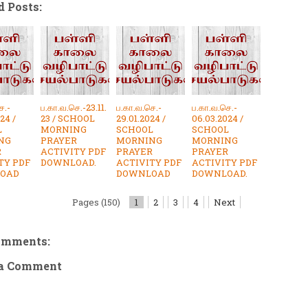
d Posts:
ெ.-
ப.கா.வ.செ.-23.11.
ப.கா.வ.செ.-
ப.கா.வ.செ.-
24 /
23 / SCHOOL
29.01.2024 /
06.03.2024 /
L
MORNING
SCHOOL
SCHOOL
NG
PRAYER
MORNING
MORNING
R
ACTIVITY PDF
PRAYER
PRAYER
TY PDF
DOWNLOAD.
ACTIVITY PDF
ACTIVITY PDF
OAD
DOWNLOAD
DOWNLOAD.
Pages (150)
1
2
3
4
Next
omments:
 a Comment