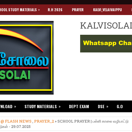
»
HOOL STUDY MATERIALS
R.H 2026
PRAYER
KALVI_VELAIVAIPPU
KALVISOLA
»
»
»
WNLOAD
STUDY MATERIALS
DEPT EXAM
DSE
G.O
»
@ FLASH NEWS
,
PRAYER_2
» SCHOOL PRAYER | பள்ளி காலை வழிபாட்டு
ுகள் - 29.07.2025