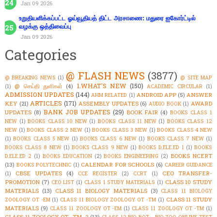
Jan 09 2026
உறுதியளிக்கப்பட்ட ஓய்வூதியத் திட்ட அரசாணை: மதுரை ஐகோர்ட்டில்
வழக்கு ஒத்திவைப்பு
Jan 09 2026
Categories
@ FLASH NEWS
(3877)
@ BREAKING NEWS
(1)
@ SITE MAP
1.WHAT'S NEW
(150)
@ செய்தி துளிகள்
(4)
(1)
ACADEMIC CIRCULAR
(1)
ADMISSION UPDATES
(144)
ANDROID APP
(5)
ANSWER
AHM RELATED
(1)
ARTICLES
(171)
KEY
(21)
ASSEMBLY UPDATES
(6)
AWARD
AUDIO BOOK
(1)
BANK JOB UPDATES
(29)
UPDATES
(8)
BOOK FAIR
(4)
BOOKS CLASS 1
NEW
(1)
BOOKS CLASS 10 NEW
(1)
BOOKS CLASS 11 NEW
(1)
BOOKS CLASS 12
NEW
(1)
BOOKS CLASS 2 NEW
(1)
BOOKS CLASS 3 NEW
(1)
BOOKS CLASS 4 NEW
(1)
BOOKS CLASS 5 NEW
(1)
BOOKS CLASS 6 NEW
(1)
BOOKS CLASS 7 NEW
(1)
BOOKS CLASS 8 NEW
(1)
BOOKS CLASS 9 NEW
(1)
BOOKS D.ELE.ED 1
(1)
BOOKS
BOOKS NCERT
D.ELE.ED 2
(1)
BOOKS EDUCATION
(2)
BOOKS ENGINEERING
(2)
(13)
CALENDAR FOR SCHOOLS
(6)
BOOKS POLYTECHNIC
(1)
CAREER GUIDANCE
CBSE UPDATES
(4)
CEO TRANSFER-
(1)
CCE REGISTER
(2)
CCRT
(1)
PROMOTION
(7)
CLASS 10 STUDY
CEO LIST
(1)
CLASS 1 STUDY MATERIALS
(1)
MATERIALS
(13)
CLASS 11 BIOLOGY MATERIALS
(3)
CLASS 11 BIOLOGY
CLASS 11 STUDY
ZOOLOGY OT -EM
(1)
CLASS 11 BIOLOGY ZOOLOGY OT -TM
(1)
MATERIALS
(9)
CLASS 11 ZOOLOGY OT -EM
(1)
CLASS 11 ZOOLOGY OT -TM
(1)
CLASS 11 ZOOLOGY OT -TM_2
(13)
CLASS 12 BIO BOT - BIO ZOO ONLINE TEST