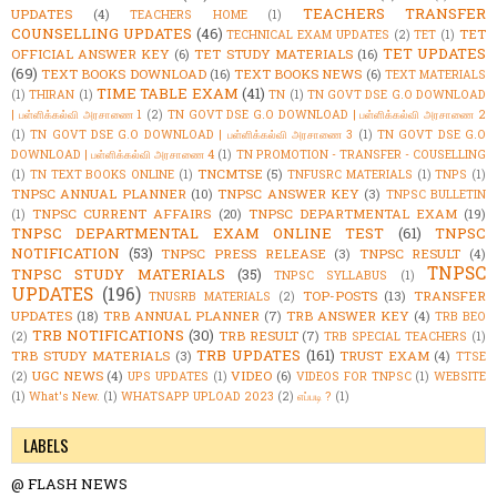
TEACHERS TRANSFER
UPDATES
(4)
TEACHERS HOME
(1)
COUNSELLING UPDATES
(46)
TET
TECHNICAL EXAM UPDATES
(2)
TET
(1)
TET UPDATES
OFFICIAL ANSWER KEY
(6)
TET STUDY MATERIALS
(16)
(69)
TEXT BOOKS DOWNLOAD
(16)
TEXT BOOKS NEWS
(6)
TEXT MATERIALS
TIME TABLE EXAM
(41)
(1)
THIRAN
(1)
TN
(1)
TN GOVT DSE G.O DOWNLOAD
| பள்ளிக்கல்வி அரசாணை 1
(2)
TN GOVT DSE G.O DOWNLOAD | பள்ளிக்கல்வி அரசாணை 2
(1)
TN GOVT DSE G.O DOWNLOAD | பள்ளிக்கல்வி அரசாணை 3
(1)
TN GOVT DSE G.O
DOWNLOAD | பள்ளிக்கல்வி அரசாணை 4
(1)
TN PROMOTION - TRANSFER - COUSELLING
TNCMTSE
(5)
(1)
TN TEXT BOOKS ONLINE
(1)
TNFUSRC MATERIALS
(1)
TNPS
(1)
TNPSC ANNUAL PLANNER
(10)
TNPSC ANSWER KEY
(3)
TNPSC BULLETIN
TNPSC CURRENT AFFAIRS
(20)
TNPSC DEPARTMENTAL EXAM
(19)
(1)
TNPSC DEPARTMENTAL EXAM ONLINE TEST
(61)
TNPSC
NOTIFICATION
(53)
TNPSC PRESS RELEASE
(3)
TNPSC RESULT
(4)
TNPSC
TNPSC STUDY MATERIALS
(35)
TNPSC SYLLABUS
(1)
UPDATES
(196)
TOP-POSTS
(13)
TRANSFER
TNUSRB MATERIALS
(2)
UPDATES
(18)
TRB ANNUAL PLANNER
(7)
TRB ANSWER KEY
(4)
TRB BEO
TRB NOTIFICATIONS
(30)
TRB RESULT
(7)
(2)
TRB SPECIAL TEACHERS
(1)
TRB UPDATES
(161)
TRB STUDY MATERIALS
(3)
TRUST EXAM
(4)
TTSE
UGC NEWS
(4)
VIDEO
(6)
(2)
UPS UPDATES
(1)
VIDEOS FOR TNPSC
(1)
WEBSITE
(1)
What's New.
(1)
WHATSAPP UPLOAD 2023
(2)
எப்படி ?
(1)
LABELS
@ FLASH NEWS