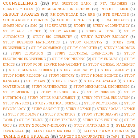
COUNSELLING_2
(138)
PTA QUESTION BANK
(1)
PTA TEACHERS
(2)
REGULARISATION ORDERS
(22)
RESULT - LINK
(5)
QUARTERLY EXAM
(1)
RESULT UPDATES
(90)
RH DOWNLOAD
(10)
RRB
(4)
RTE UPDATES
(4)
SCHOLARSHIP UPDATES
(6)
SCHOOL UPDATES
(13)
SELVA UPDATES
(1)
STORY
(8)
SHARE NOW
(1)
SMC
(2)
SSC UPDATES
(2)
STUDY ACCOUNTANCY
(1)
STUDY AGRI SCIENCE
(1)
STUDY ARABIC
(1)
STUDY AUDITING
(1)
STUDY
STUDY BOTANY-BIOLOGY
(3)
AUTOMOBILE
(1)
STUDY BIO CHEMISTRY
(1)
STUDY BUSINESS MATHEMATICS
(1)
STUDY CHEMISTRY
(1)
STUDY CIVIL
ENGINEERING
(1)
STUDY COMMERCE
(1)
STUDY COMPUTER
(2)
STUDY ECONOMICS
(1)
STUDY EDUCATION
(2)
STUDY ELECTRICAL ENGINEERING
(1)
STUDY
ELECTRONIC ENGINEERING
(1)
STUDY ENGINEERING
(2)
STUDY ENGLISH
(1)
STUDY
ETHICS
(1)
STUDY FOOD SERVICE MANAGEMENT
(1)
STUDY GENERAL MACHINIST
(1)
STUDY GENERAL STUDIES
(1)
STUDY GEOGRAPHY
(1)
STUDY GEOLOGY
(1)
STUDY HINDU RELIGION
(1)
STUDY HISTORY
(1)
STUDY HOME SCIENCE
(1)
STUDY
STUDY
KANNADA
(1)
STUDY LAW
(1)
STUDY LIBRARY
(1)
STUDY MALAYALAM
(1)
MATERIALS
(5)
STUDY MATHEMATICS
(1)
STUDY MECHANICAL ENGINEERING
(1)
STUDY MEDICINE
(1)
STUDY MICROBIOLOGY
(1)
STUDY NURSING
(1)
STUDY
NUTRITION
(1)
STUDY OFFICE MANAGEMENT
(1)
STUDY PHYSICAL EDUCATION
(1)
STUDY PHYSICS
(1)
STUDY POLITICAL SCIENCE
(1)
STUDY POLYTECHNIC
(1)
STUDY
PSYCHOLOGY
(1)
STUDY SANSKRIT
(1)
STUDY SCIENCE
(1)
STUDY SOCIAL SCIENCE
(1)
STUDY SOCIOLOGY
(1)
STUDY STATISTICS
(1)
STUDY STENOGRAPHY
(1)
STUDY
TAMIL
(1)
STUDY TELUGU
(1)
STUDY TEXTILES
(1)
STUDY TYPE WRITING
(1)
STUDY
STUDY ZOOLOGY-BIOLOGY
(3)
SYLLABUS
URDU
(1)
STUDY_MATERIALS_2
(1)
DOWNLOAD
(6)
TALENT EXAM UPDATES
(6)
TALENT EXAM MATERIALS
(1)
TAMIL NADU UPDATES
(88)
TANCET EXAM UPDATES
(3)
TAPS
TAPS
(1)