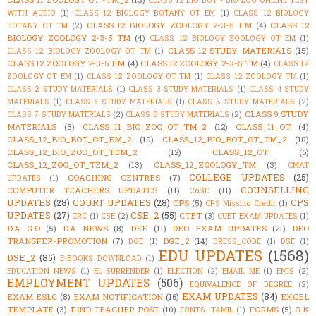
WITH AUDIO
(1)
CLASS 12 BIOLOGY BOTANY OT EM
(1)
CLASS 12 BIOLOGY
CLASS 12 BIOLOGY ZOOLOGY 2-3-5 EM
(4)
CLASS 12
BOTANY OT TM
(2)
BIOLOGY ZOOLOGY 2-3-5 TM
(4)
CLASS 12 BIOLOGY ZOOLOGY OT EM
(1)
CLASS 12 STUDY MATERIALS
(15)
CLASS 12 BIOLOGY ZOOLOGY OT TM
(1)
CLASS 12 ZOOLOGY 2-3-5 EM
(4)
CLASS 12 ZOOLOGY 2-3-5 TM
(4)
CLASS 12
ZOOLOGY OT EM
(1)
CLASS 12 ZOOLOGY OT TM
(1)
CLASS 12 ZOOLOGY TM
(1)
CLASS 2 STUDY MATERIALS
(1)
CLASS 3 STUDY MATERIALS
(1)
CLASS 4 STUDY
MATERIALS
(1)
CLASS 5 STUDY MATERIALS
(1)
CLASS 6 STUDY MATERIALS
(2)
CLASS 9 STUDY
CLASS 7 STUDY MATERIALS
(2)
CLASS 8 STUDY MATERIALS
(2)
MATERIALS
(3)
CLASS_11_BIO_ZOO_OT_TM_2
(12)
CLASS_11_OT
(4)
CLASS_12_BIO_BOT_OT_EM_2
(10)
CLASS_12_BIO_BOT_OT_TM_2
(10)
CLASS_12_BIO_ZOO_OT_TEM_2
(12)
CLASS_12_OT
(6)
CLASS_12_ZOO_OT_TEM_2
(13)
CLASS_12_ZOOLOGY_TM
(3)
CMAT
COLLEGE UPDATES
(25)
COACHING CENTRES
(7)
UPDATES
(1)
COUNSELLING
COMPUTER TEACHERS UPDATES
(11)
CoSE
(11)
UPDATES
(28)
COURT UPDATES
(28)
CPS
CPS
(5)
CPS Missing Credit
(1)
UPDATES
(27)
CSE_2
(55)
CTET
(3)
CRC
(1)
CSE
(2)
CUET EXAM UPDATES
(1)
D.A G.O
(5)
D.A NEWS
(8)
DEE
(11)
DEO EXAM UPDATES
(21)
DEO
TRANSFER-PROMOTION
(7)
DGE_2
(14)
DGE
(1)
DRESS_CODE
(1)
DSE
(1)
EDU UPDATES
(1568)
DSE_2
(85)
E-BOOKS DOWNLOAD
(1)
EDUCATION NEWS
(1)
EL SURRENDER
(1)
ELECTION
(2)
EMAIL ME
(1)
EMIS
(2)
EMPLOYMENT UPDATES
(506)
EQUIVALENCE OF DEGREE
(2)
EXAM UPDATES
(84)
EXAM ESLC
(8)
EXAM NOTIFICATION
(16)
EXCEL
TEMPLATE
(3)
FIND TEACHER POST
(10)
FORMS
(5)
G.K
FONTS -TAMIL
(1)