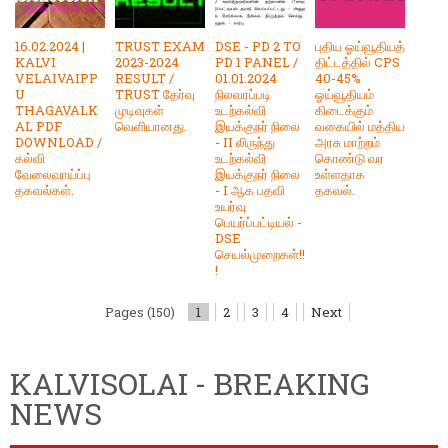
16.02.2024 |
TRUST EXAM
DSE - PD 2 TO
புதிய ஓய்வூதியத்
KALVI
2023-2024
PD 1 PANEL /
திட்டத்தில் CPS
VELAIVAIPP
RESULT /
01.01.2024
40-45%
U
TRUST தேர்வு
நிலவரப்படி
ஓய்வூதியம்
THAGAVALK
முடிவுகள்
உடற்கல்வி
கிடைக்கும்
AL PDF
வெளியானது.
இயக்குநர் நிலை
வகையில் மத்திய
DOWNLOAD /
- II லிருந்து
அரசு மாற்றம்
கல்வி
உடற்கல்வி
கொண்டு வர
வேலைவாய்ப்பு
இயக்குநர் நிலை
உள்ளதாக
தகவல்கள்.
- I ஆக பதவி
தகவல்.
உயர்வு
பெயர்ப்பட்டியல் -
DSE
செயல்முறைகள்!!
!
Pages (150)
1
2
3
4
Next
KALVISOLAI - BREAKING
NEWS