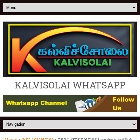
KALVISOLAI WHATSAPP
Home
»
@ FLASH NEWS
» TRB LATEST NEWS | முதுநிலை ஆசிரியர்