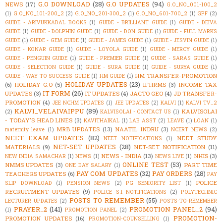
G.O DOWNLOAD
(28)
G.O UPDATES
(94)
NEWS
(17)
G.O_NO_001-100_2
(1)
G.O_NO_101-200_2
(2)
G.O_NO_201-300_2
(1)
G.O_NO_601-700_2
(1)
GPF
(2)
GUIDE - ARIVUKKADAL BOOKS
(1)
GUIDE - BRILLIANT GUIDE
(1)
GUIDE - DEIVA
GUIDE
(1)
GUIDE - DOLPHIN GUIDE
(1)
GUIDE - DON GUIDE
(1)
GUIDE - FULL MARKS
GUIDE
(1)
GUIDE - GEM GUIDE
(1)
GUIDE - JAMES GUIDE
(1)
GUIDE - JESVIN GUIDE
(1)
GUIDE - KONAR GUIDE
(1)
GUIDE - LOYOLA GUIDE
(1)
GUIDE - MERCY GUIDE
(1)
GUIDE - PENGUIN GUIDE
(1)
GUIDE - PREMIER GUIDE
(1)
GUIDE - SARAS GUIDE
(1)
GUIDE - SELECTION GUIDE
(1)
GUIDE - SURA GUIDE
(1)
GUIDE - SURYA GUIDE
(1)
HM TRANSFER-PROMOTION
GUIDE - WAY TO SUCCESS GUIDE
(1)
HM GUIDE
(1)
HOLIDAY UPDATES
(23)
(6)
HOLIDAY G.O
(5)
IFHRMS
(3)
INCOME TAX
IT FORM
(26)
UPDATES
(3)
IT UPDATES
(4)
JACTO GEO
(4)
JD TRANSFER-
PROMOTION
(4)
JEE NCHM UPDATES
(1)
JEE UPDATES
(2)
KALVI
(1)
KALVI TV_2
KALVI_VELAIVAIPPU
(89)
KALVISOLAI
(2)
KALVISOLAI - CONTACT US
(1)
- TODAY'S HEAD LINES
(3)
KAVITHAIKAL
(1)
LAB ASST
(2)
LEAVE
(1)
LOAN
(1)
MRB UPDATES
(13)
NAATIL INDRU
(3)
maternity leave
(1)
NCERT NEWS
(2)
NEET EXAM UPDATES
(82)
NEET STUDY
NEET NOTIFICATIONS
(1)
NET-SET UPDATES
(28)
MATERIALS
(9)
NET-SET NOTIFICATION
(11)
NEWS - INDIA
(13)
NHIS
(3)
NEW INDIA SAMACHAR
(1)
NEWS
(1)
NEWS LIVE
(1)
ONLINE TEST
(53)
NMMS UPDATES
(3)
PART TIME
ONE DAY SALARY
(1)
PAY COM UPDATES
(32)
PAY ORDERS
(28)
TEACHERS UPDATES
(6)
PAY
POLICE
SLIP DOWNLOAD
(1)
PENSION NEWS
(2)
PG SENIORITY LIST
(1)
RECRUITMENT UPDATES
(9)
POLICE S.I NOTIFICATIONS
(2)
POLYTECHNIC
POSTS TO REMEMBER
(55)
LECTURER UPDATES
(2)
POSTS-TO-REMEMBER
PRAYER_2
(141)
PROMOTION PANEL_2
(94)
(1)
PROMOTION PANEL
(2)
PROMOTION-
PROMOTION UPDATES
(16)
PROMOTION-COUNSELLING
(1)