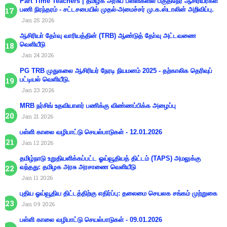
Part Time Teachers | தமிழக அரசுப் பள்ளிகளில் பகுதிநேர ஆசிரியர்கள்
பணி நிரந்தரம் - சட்டசபையில் முதல்-அமைச்சர் மு.க.ஸ்டாலின் அறிவிப்பு.
Jan 25 2026
ஆசிரியா் தோ்வு வாரியத்தின் (TRB) ஆண்டுத் தோ்வு அட்டவணை
வெளியீடு
Jan 24 2026
PG TRB முதுகலை ஆசிரியர் நேரடி நியமனம் 2025 - தற்காலிக தெரிவுப்
பட்டியல் வெளியீடு.
Jan 23 2026
MRB நர்சிங் உதவியாளர் பணிக்கு விண்ணப்பிக்க அழைப்பு
Jan 21 2026
பள்ளி காலை வழிபாட்டு செயல்பாடுகள் - 12.01.2026
Jan 12 2026
தமிழ்நாடு உறுதியளிக்கப்பட்ட ஓய்வூதியத் திட்டம் (TAPS) அமலுக்கு
வந்தது: தமிழக அரசு அரசாணை வெளியீடு
Jan 11 2026
புதிய ஓய்வூதிய திட்டத்திற்கு எதிர்ப்பு: தலைமை செயலக சங்கம் முற்றுகை
Jan 09 2026
பள்ளி காலை வழிபாட்டு செயல்பாடுகள் - 09.01.2026