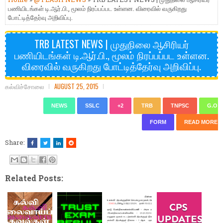
பணியிடங்கள் டி.ஆர்.பி., மூலம் நிரப்பப்பட உள்ளன. விரைவில் வருகிறது
போட்டித்தேர்வு அறிவிப்பு.
TRB LATEST NEWS | முதுநிலை ஆசிரியர்
பணியிடங்கள் டி.ஆர்.பி., மூலம் நிரப்பப்பட உள்ளன.
விரைவில் வருகிறது போட்டித்தேர்வு அறிவிப்பு.
கல்விச்சோலை
AUGUST 25, 2015
NEWS
SSLC
+2
TRB
TNPSC
G.O
FORM
READ MORE
Share:
Related Posts: