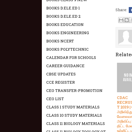
BOOKS D.ELE.ED 1
Share:
BOOKS D.ELE.ED 2
BOOKS EDUCATION
BOOKS ENGINEERING
BOOKS NCERT
BOOKS POLYTECHNIC
Relate
CALENDAR FOR SCHOOLS
CAREER GUIDANCE
CBSE UPDATES
CCE REGISTER
CEO TRANSFER-PROMOTION
CDAC
CEO LIST
RECRU
T 2019 
CLASS 1 STUDY MATERIALS
அறிவித்த
CLASS 10 STUDY MATERIALS
வேலைவாய்
அறிவிப்பு 
CLASS 11 BIOLOGY MATERIALS
திட்ட மே
உள்ளிட்ட 
CLASS 11 BIOLOGY ZOOLOGY OT -