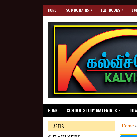
»
»
HOME
SUB DOMAINS
TEXT BOOKS
SC
»
HOME
SCHOOL STUDY MATERIALS
DO
LABELS
Home
»
@ FLASH NEWS