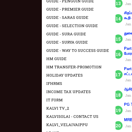
GUIDE - PENGUIN GUIDE
Jan 
GUIDE - PREMIER GUIDE
சிறப
GUIDE - SARAS GUIDE
கூறி
Jan 
GUIDE - SELECTION GUIDE
துணை
GUIDE - SURA GUIDE
Jan 
GUIDE - SURYA GUIDE
Part
GUIDE - WAY TO SUCCESS GUIDE
போரா
HM GUIDE
Jan 
HM TRANSFER-PROMOTION
Part
சட்ட
HOLIDAY UPDATES
Jan 
IFHRMS
ஆசிர
INCOME TAX UPDATES
Jan 
IT FORM
PG T
KALVI TV_2
Jan 
KALVISOLAI - CONTACT US
MRB 
KALVI_VELAIVAIPPU
Jan 