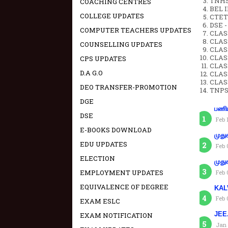
TNHSP
COACHING CENTRES
BEL IN
COLLEGE UPDATES
CTET 
DSE -
COMPUTER TEACHERS UPDATES
CLAS
CLASS
COUNSELLING UPDATES
CLASS
CLAS
CPS UPDATES
CLAS
D.A G.O
CLAS
CLAS
DEO TRANSFER-PROMOTION
TNPS
DGE
பணிய
DSE
Feb 
E-BOOKS DOWNLOAD
முது
EDU UPDATES
Feb 
ELECTION
முது
EMPLOYMENT UPDATES
Feb 
EQUIVALENCE OF DEGREE
KAL
Feb 
EXAM ESLC
JEE.
EXAM NOTIFICATION
Jan 