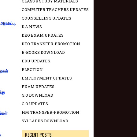
CLASS 9 STUDY MATERIALS
COMPUTER TEACHERS UPDATES
COUNSELLING UPDATES
றிவிப்பு.
D.A NEWS
DEO EXAM UPDATES
DEO TRANSFER-PROMOTION
E-BOOKS DOWNLOAD
EDU UPDATES
ELECTION
றைகள்
EMPLOYMENT UPDATES
EXAM UPDATES
்து
G.O DOWNLOAD
G.O UPDATES
HM TRANSFER-PROMOTION
ங்கள்
SYLLABUS DOWNLOAD
RECENT POSTS
ு