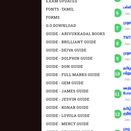
EXAM UPDATES
பள்ள
FONTS -TAMIL
Jan 
FORMS
முது
G.O DOWNLOAD
Jan 
GUIDE - ARIVUKKADAL BOOKS
TNTE
GUIDE - BRILLIANT GUIDE
Jan 
GUIDE - DEIVA GUIDE
முது
GUIDE - DOLPHIN GUIDE
Jan 
GUIDE - DON GUIDE
தமிழ
மற்று
GUIDE - FULL MARKS GUIDE
Jan 
GUIDE - GEM GUIDE
ஊதிய
GUIDE - JAMES GUIDE
போரா
GUIDE - JESVIN GUIDE
Jan 
GUIDE - KONAR GUIDE
தமிழ
குறித
GUIDE - LOYOLA GUIDE
Jan 
GUIDE - MERCY GUIDE
முழு