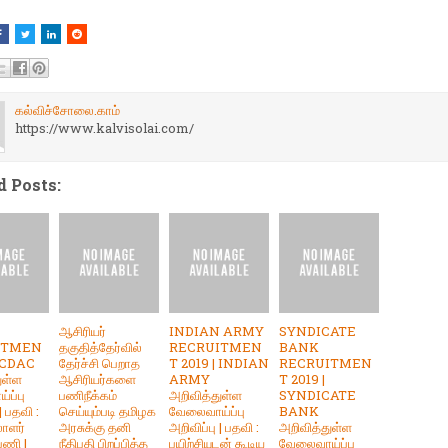
கல்விச்சோலை.காம்
https://www.kalvisolai.com/
d Posts:
ஆசிரியர்
INDIAN ARMY
SYNDICATE
ITMEN
தகுதித்தேர்வில்
RECRUITMEN
BANK
| CDAC
தேர்ச்சி பெறாத
T 2019 | INDIAN
RECRUITMEN
ுள்ள
ஆசிரியர்களை
ARMY
T 2019 |
ப்பு
பணிநீக்கம்
அறிவித்துள்ள
SYNDICATE
| பதவி :
செய்யும்படி தமிழக
வேலைவாய்ப்பு
BANK
லாளர்
அரசுக்கு தனி
அறிவிப்பு | பதவி :
அறிவித்துள்ள
பணி |
நீதிபதி பிறப்பித்த
பயிற்சியுடன் கூடிய
வேலைவாய்ப்பு