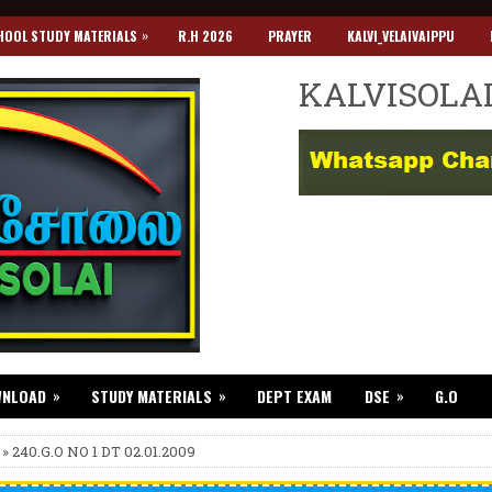
»
HOOL STUDY MATERIALS
R.H 2026
PRAYER
KALVI_VELAIVAIPPU
KALVISOLA
»
»
»
WNLOAD
STUDY MATERIALS
DEPT EXAM
DSE
G.O
 » 240.G.O NO 1 DT 02.01.2009