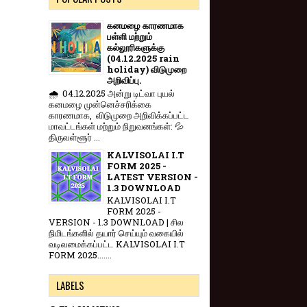
கனமழை காரணமாக
பள்ளி மற்றும்
கல்லூரிகளுக்கு
(04.12.2025 rain
holiday) விடுமுறை
அறிவிப்பு.
🌧️ 04.12.2025 அன்று டிட்வா புயல்
கனமழை முன்னெச்சரிக்கை
காரணமாக, விடுமுறை அறிவிக்கப்பட்ட
மாவட்டங்கள் மற்றும் நிறுவனங்கள்: 💦
திருவள்ளூர் ...
KALVISOLAI I.T
FORM 2025 -
LATEST VERSION -
1.3 DOWNLOAD
KALVISOLAI I.T
FORM 2025 -
VERSION - 1.3 DOWNLOAD | சில
நிமிடங்களில் தயார் செய்யும் வகையில்
வடிவமைக்கப்பட்ட KALVISOLAI I.T
FORM 2025.......
LABELS