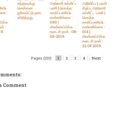
உத்தரவுக்கு
அதிகாரி உள்ளிட்ட
அறிவிப்பு | பதவி :
ணியிட
சென்னை
பணி | மொத்த
சிறப்பு அதிகாரி
கை :
ஐகோர்ட்டு தடை
காலிப்பணியிட
உள்ளிட்ட பணி |
விதித்தது.
எண்ணிக்கை :
மொத்த
பிக்க
090 |
காலிப்பணியிட
ள் :
விண்ணப்பிக்க
எண்ணிக்கை :
19.
கடைசி நாள் : 08-
014 |
06-2019.
விண்ணப்பிக்க
கடைசி நாள் :
22.05.2019.
Pages (150)
1
2
3
4
Next
omments:
 a Comment