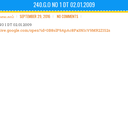
240.G.O NO 1 DT 02.01.2009
ோலை.காம்
SEPTEMBER 29, 2016
NO COMMENTS
NO 1 DT 02.01.2009
/drive.google.com/open?id=0B8slP9ApAc8Pa3NIcV9MR2ZIS2s