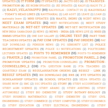
IT FORM
(26)
UPDATES
(3)
IT UPDATES
(4)
JACTO GEO
(4)
JD TRANSFER-
PROMOTION
(4)
JEE NCHM UPDATES
(1)
JEE UPDATES
(2)
KALVI
(1)
KALVI TV_2
KALVI_VELAIVAIPPU
(89)
KALVISOLAI
(2)
KALVISOLAI - CONTACT US
(1)
- TODAY'S HEAD LINES
(3)
KAVITHAIKAL
(1)
LAB ASST
(2)
LEAVE
(1)
LOAN
(1)
MRB UPDATES
(13)
NAATIL INDRU
(3)
maternity leave
(1)
NCERT NEWS
(2)
NEET EXAM UPDATES
(82)
NEET STUDY
NEET NOTIFICATIONS
(1)
NET-SET UPDATES
(28)
MATERIALS
(9)
NET-SET NOTIFICATION
(11)
NEWS - INDIA
(13)
NHIS
(3)
NEW INDIA SAMACHAR
(1)
NEWS
(1)
NEWS LIVE
(1)
ONLINE TEST
(53)
NMMS UPDATES
(3)
PART TIME
ONE DAY SALARY
(1)
PAY COM UPDATES
(32)
PAY ORDERS
(28)
TEACHERS UPDATES
(6)
PAY
POLICE
SLIP DOWNLOAD
(1)
PENSION NEWS
(2)
PG SENIORITY LIST
(1)
RECRUITMENT UPDATES
(9)
POLICE S.I NOTIFICATIONS
(2)
POLYTECHNIC
POSTS TO REMEMBER
(55)
LECTURER UPDATES
(2)
POSTS-TO-REMEMBER
PRAYER_2
(141)
PROMOTION PANEL_2
(94)
(1)
PROMOTION PANEL
(2)
PROMOTION-
PROMOTION UPDATES
(16)
PROMOTION-COUNSELLING
(1)
COUNSELLING_2
(138)
PTA QUESTION BANK
(1)
PTA TEACHERS
(2)
REGULARISATION ORDERS
(22)
RESULT - LINK
(5)
QUARTERLY EXAM
(1)
RESULT UPDATES
(90)
RH DOWNLOAD
(10)
RRB
(4)
RTE UPDATES
(4)
SCHOLARSHIP UPDATES
(6)
SCHOOL UPDATES
(13)
SELVA UPDATES
(1)
STORY
(8)
SHARE NOW
(1)
SMC
(2)
SSC UPDATES
(2)
STUDY ACCOUNTANCY
(1)
STUDY AGRI SCIENCE
(1)
STUDY ARABIC
(1)
STUDY AUDITING
(1)
STUDY
STUDY BOTANY-BIOLOGY
(3)
AUTOMOBILE
(1)
STUDY BIO CHEMISTRY
(1)
STUDY BUSINESS MATHEMATICS
(1)
STUDY CHEMISTRY
(1)
STUDY CIVIL
ENGINEERING
(1)
STUDY COMMERCE
(1)
STUDY COMPUTER
(2)
STUDY ECONOMICS
(1)
STUDY EDUCATION
(2)
STUDY ELECTRICAL ENGINEERING
(1)
STUDY