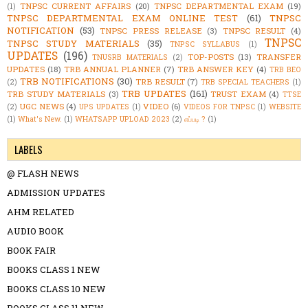
TNPSC CURRENT AFFAIRS
(20)
TNPSC DEPARTMENTAL EXAM
(19)
(1)
TNPSC DEPARTMENTAL EXAM ONLINE TEST
(61)
TNPSC
NOTIFICATION
(53)
TNPSC PRESS RELEASE
(3)
TNPSC RESULT
(4)
TNPSC
TNPSC STUDY MATERIALS
(35)
TNPSC SYLLABUS
(1)
UPDATES
(196)
TOP-POSTS
(13)
TRANSFER
TNUSRB MATERIALS
(2)
UPDATES
(18)
TRB ANNUAL PLANNER
(7)
TRB ANSWER KEY
(4)
TRB BEO
TRB NOTIFICATIONS
(30)
TRB RESULT
(7)
(2)
TRB SPECIAL TEACHERS
(1)
TRB UPDATES
(161)
TRB STUDY MATERIALS
(3)
TRUST EXAM
(4)
TTSE
UGC NEWS
(4)
VIDEO
(6)
(2)
UPS UPDATES
(1)
VIDEOS FOR TNPSC
(1)
WEBSITE
(1)
What's New.
(1)
WHATSAPP UPLOAD 2023
(2)
எப்படி ?
(1)
LABELS
@ FLASH NEWS
ADMISSION UPDATES
AHM RELATED
AUDIO BOOK
BOOK FAIR
BOOKS CLASS 1 NEW
BOOKS CLASS 10 NEW