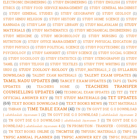
ELECTRONIC ENGINEERING
(1)
STUDY ENGINEERING
(2)
STUDY ENGLISH
(1)
STUDY
ETHICS
(1)
STUDY FOOD SERVICE MANAGEMENT
(1)
STUDY GENERAL MACHINIST
(1)
STUDY GENERAL STUDIES
(1)
STUDY GEOGRAPHY
(1)
STUDY GEOLOGY
(1)
STUDY HINDU RELIGION
(1)
STUDY HISTORY
(1)
STUDY HOME SCIENCE
(1)
STUDY
STUDY
KANNADA
(1)
STUDY LAW
(1)
STUDY LIBRARY
(1)
STUDY MALAYALAM
(1)
MATERIALS
(5)
STUDY MATHEMATICS
(1)
STUDY MECHANICAL ENGINEERING
(1)
STUDY MEDICINE
(1)
STUDY MICROBIOLOGY
(1)
STUDY NURSING
(1)
STUDY
NUTRITION
(1)
STUDY OFFICE MANAGEMENT
(1)
STUDY PHYSICAL EDUCATION
(1)
STUDY PHYSICS
(1)
STUDY POLITICAL SCIENCE
(1)
STUDY POLYTECHNIC
(1)
STUDY
PSYCHOLOGY
(1)
STUDY SANSKRIT
(1)
STUDY SCIENCE
(1)
STUDY SOCIAL SCIENCE
(1)
STUDY SOCIOLOGY
(1)
STUDY STATISTICS
(1)
STUDY STENOGRAPHY
(1)
STUDY
TAMIL
(1)
STUDY TELUGU
(1)
STUDY TEXTILES
(1)
STUDY TYPE WRITING
(1)
STUDY
STUDY ZOOLOGY-BIOLOGY
(3)
SYLLABUS
URDU
(1)
STUDY_MATERIALS_2
(1)
DOWNLOAD
(6)
TALENT EXAM UPDATES
(6)
TALENT EXAM MATERIALS
(1)
TAMIL NADU UPDATES
(88)
TANCET EXAM UPDATES
(3)
TAPS
TAPS
(1)
TEACHERS TRANSFER
UPDATES
(4)
TEACHERS HOME
(1)
COUNSELLING UPDATES
(46)
TET
TECHNICAL EXAM UPDATES
(2)
TET
(1)
TET UPDATES
OFFICIAL ANSWER KEY
(6)
TET STUDY MATERIALS
(16)
(69)
TEXT BOOKS DOWNLOAD
(16)
TEXT BOOKS NEWS
(6)
TEXT MATERIALS
TIME TABLE EXAM
(41)
(1)
THIRAN
(1)
TN
(1)
TN GOVT DSE G.O DOWNLOAD
| பள்ளிக்கல்வி அரசாணை 1
(2)
TN GOVT DSE G.O DOWNLOAD | பள்ளிக்கல்வி அரசாணை 2
(1)
TN GOVT DSE G.O DOWNLOAD | பள்ளிக்கல்வி அரசாணை 3
(1)
TN GOVT DSE G.O
DOWNLOAD | பள்ளிக்கல்வி அரசாணை 4
(1)
TN PROMOTION - TRANSFER - COUSELLING
TNCMTSE
(5)
(1)
TN TEXT BOOKS ONLINE
(1)
TNFUSRC MATERIALS
(1)
TNPS
(1)
TNPSC ANNUAL PLANNER
(10)
TNPSC ANSWER KEY
(3)
TNPSC BULLETIN