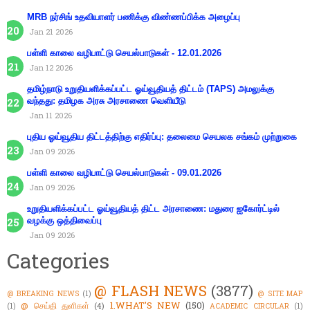
MRB நர்சிங் உதவியாளர் பணிக்கு விண்ணப்பிக்க அழைப்பு
Jan 21 2026
பள்ளி காலை வழிபாட்டு செயல்பாடுகள் - 12.01.2026
Jan 12 2026
தமிழ்நாடு உறுதியளிக்கப்பட்ட ஓய்வூதியத் திட்டம் (TAPS) அமலுக்கு
வந்தது: தமிழக அரசு அரசாணை வெளியீடு
Jan 11 2026
புதிய ஓய்வூதிய திட்டத்திற்கு எதிர்ப்பு: தலைமை செயலக சங்கம் முற்றுகை
Jan 09 2026
பள்ளி காலை வழிபாட்டு செயல்பாடுகள் - 09.01.2026
Jan 09 2026
உறுதியளிக்கப்பட்ட ஓய்வூதியத் திட்ட அரசாணை: மதுரை ஐகோர்ட்டில்
வழக்கு ஒத்திவைப்பு
Jan 09 2026
Categories
@ FLASH NEWS
(3877)
@ BREAKING NEWS
(1)
@ SITE MAP
1.WHAT'S NEW
(150)
@ செய்தி துளிகள்
(4)
(1)
ACADEMIC CIRCULAR
(1)