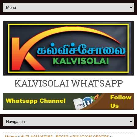
KALVISOLAI WHATSAPP
Home
»
@ FLASH NEWS
,
REGULARISATION ORDERS
»