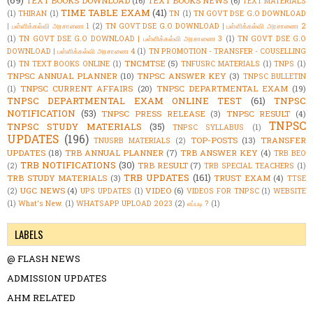
(69)
TEXT BOOKS DOWNLOAD
(16)
TEXT BOOKS NEWS
(6)
TEXT MATERIALS
TIME TABLE EXAM
(41)
(1)
THIRAN
(1)
TN
(1)
TN GOVT DSE G.O DOWNLOAD
| பள்ளிக்கல்வி அரசாணை 1
(2)
TN GOVT DSE G.O DOWNLOAD | பள்ளிக்கல்வி அரசாணை 2
(1)
TN GOVT DSE G.O DOWNLOAD | பள்ளிக்கல்வி அரசாணை 3
(1)
TN GOVT DSE G.O
DOWNLOAD | பள்ளிக்கல்வி அரசாணை 4
(1)
TN PROMOTION - TRANSFER - COUSELLING
TNCMTSE
(5)
(1)
TN TEXT BOOKS ONLINE
(1)
TNFUSRC MATERIALS
(1)
TNPS
(1)
TNPSC ANNUAL PLANNER
(10)
TNPSC ANSWER KEY
(3)
TNPSC BULLETIN
TNPSC CURRENT AFFAIRS
(20)
TNPSC DEPARTMENTAL EXAM
(19)
(1)
TNPSC DEPARTMENTAL EXAM ONLINE TEST
(61)
TNPSC
NOTIFICATION
(53)
TNPSC PRESS RELEASE
(3)
TNPSC RESULT
(4)
TNPSC
TNPSC STUDY MATERIALS
(35)
TNPSC SYLLABUS
(1)
UPDATES
(196)
TOP-POSTS
(13)
TRANSFER
TNUSRB MATERIALS
(2)
UPDATES
(18)
TRB ANNUAL PLANNER
(7)
TRB ANSWER KEY
(4)
TRB BEO
TRB NOTIFICATIONS
(30)
TRB RESULT
(7)
(2)
TRB SPECIAL TEACHERS
(1)
TRB UPDATES
(161)
TRB STUDY MATERIALS
(3)
TRUST EXAM
(4)
TTSE
UGC NEWS
(4)
VIDEO
(6)
(2)
UPS UPDATES
(1)
VIDEOS FOR TNPSC
(1)
WEBSITE
(1)
What's New.
(1)
WHATSAPP UPLOAD 2023
(2)
எப்படி ?
(1)
LABELS
@ FLASH NEWS
ADMISSION UPDATES
AHM RELATED