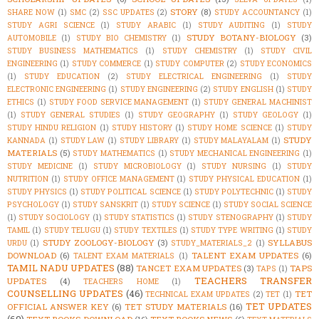
STORY
(8)
SHARE NOW
(1)
SMC
(2)
SSC UPDATES
(2)
STUDY ACCOUNTANCY
(1)
STUDY AGRI SCIENCE
(1)
STUDY ARABIC
(1)
STUDY AUDITING
(1)
STUDY
STUDY BOTANY-BIOLOGY
(3)
AUTOMOBILE
(1)
STUDY BIO CHEMISTRY
(1)
STUDY BUSINESS MATHEMATICS
(1)
STUDY CHEMISTRY
(1)
STUDY CIVIL
ENGINEERING
(1)
STUDY COMMERCE
(1)
STUDY COMPUTER
(2)
STUDY ECONOMICS
(1)
STUDY EDUCATION
(2)
STUDY ELECTRICAL ENGINEERING
(1)
STUDY
ELECTRONIC ENGINEERING
(1)
STUDY ENGINEERING
(2)
STUDY ENGLISH
(1)
STUDY
ETHICS
(1)
STUDY FOOD SERVICE MANAGEMENT
(1)
STUDY GENERAL MACHINIST
(1)
STUDY GENERAL STUDIES
(1)
STUDY GEOGRAPHY
(1)
STUDY GEOLOGY
(1)
STUDY HINDU RELIGION
(1)
STUDY HISTORY
(1)
STUDY HOME SCIENCE
(1)
STUDY
STUDY
KANNADA
(1)
STUDY LAW
(1)
STUDY LIBRARY
(1)
STUDY MALAYALAM
(1)
MATERIALS
(5)
STUDY MATHEMATICS
(1)
STUDY MECHANICAL ENGINEERING
(1)
STUDY MEDICINE
(1)
STUDY MICROBIOLOGY
(1)
STUDY NURSING
(1)
STUDY
NUTRITION
(1)
STUDY OFFICE MANAGEMENT
(1)
STUDY PHYSICAL EDUCATION
(1)
STUDY PHYSICS
(1)
STUDY POLITICAL SCIENCE
(1)
STUDY POLYTECHNIC
(1)
STUDY
PSYCHOLOGY
(1)
STUDY SANSKRIT
(1)
STUDY SCIENCE
(1)
STUDY SOCIAL SCIENCE
(1)
STUDY SOCIOLOGY
(1)
STUDY STATISTICS
(1)
STUDY STENOGRAPHY
(1)
STUDY
TAMIL
(1)
STUDY TELUGU
(1)
STUDY TEXTILES
(1)
STUDY TYPE WRITING
(1)
STUDY
STUDY ZOOLOGY-BIOLOGY
(3)
SYLLABUS
URDU
(1)
STUDY_MATERIALS_2
(1)
DOWNLOAD
(6)
TALENT EXAM UPDATES
(6)
TALENT EXAM MATERIALS
(1)
TAMIL NADU UPDATES
(88)
TANCET EXAM UPDATES
(3)
TAPS
TAPS
(1)
TEACHERS TRANSFER
UPDATES
(4)
TEACHERS HOME
(1)
COUNSELLING UPDATES
(46)
TET
TECHNICAL EXAM UPDATES
(2)
TET
(1)
TET UPDATES
OFFICIAL ANSWER KEY
(6)
TET STUDY MATERIALS
(16)