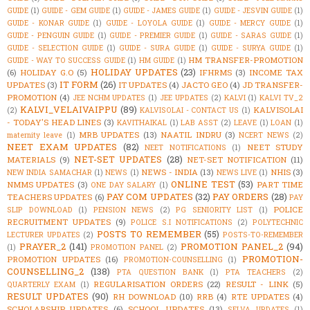
GUIDE
(1)
GUIDE - GEM GUIDE
(1)
GUIDE - JAMES GUIDE
(1)
GUIDE - JESVIN GUIDE
(1)
GUIDE - KONAR GUIDE
(1)
GUIDE - LOYOLA GUIDE
(1)
GUIDE - MERCY GUIDE
(1)
GUIDE - PENGUIN GUIDE
(1)
GUIDE - PREMIER GUIDE
(1)
GUIDE - SARAS GUIDE
(1)
GUIDE - SELECTION GUIDE
(1)
GUIDE - SURA GUIDE
(1)
GUIDE - SURYA GUIDE
(1)
HM TRANSFER-PROMOTION
GUIDE - WAY TO SUCCESS GUIDE
(1)
HM GUIDE
(1)
HOLIDAY UPDATES
(23)
(6)
HOLIDAY G.O
(5)
IFHRMS
(3)
INCOME TAX
IT FORM
(26)
UPDATES
(3)
IT UPDATES
(4)
JACTO GEO
(4)
JD TRANSFER-
PROMOTION
(4)
JEE NCHM UPDATES
(1)
JEE UPDATES
(2)
KALVI
(1)
KALVI TV_2
KALVI_VELAIVAIPPU
(89)
KALVISOLAI
(2)
KALVISOLAI - CONTACT US
(1)
- TODAY'S HEAD LINES
(3)
KAVITHAIKAL
(1)
LAB ASST
(2)
LEAVE
(1)
LOAN
(1)
MRB UPDATES
(13)
NAATIL INDRU
(3)
maternity leave
(1)
NCERT NEWS
(2)
NEET EXAM UPDATES
(82)
NEET STUDY
NEET NOTIFICATIONS
(1)
NET-SET UPDATES
(28)
MATERIALS
(9)
NET-SET NOTIFICATION
(11)
NEWS - INDIA
(13)
NHIS
(3)
NEW INDIA SAMACHAR
(1)
NEWS
(1)
NEWS LIVE
(1)
ONLINE TEST
(53)
NMMS UPDATES
(3)
PART TIME
ONE DAY SALARY
(1)
PAY COM UPDATES
(32)
PAY ORDERS
(28)
TEACHERS UPDATES
(6)
PAY
POLICE
SLIP DOWNLOAD
(1)
PENSION NEWS
(2)
PG SENIORITY LIST
(1)
RECRUITMENT UPDATES
(9)
POLICE S.I NOTIFICATIONS
(2)
POLYTECHNIC
POSTS TO REMEMBER
(55)
LECTURER UPDATES
(2)
POSTS-TO-REMEMBER
PRAYER_2
(141)
PROMOTION PANEL_2
(94)
(1)
PROMOTION PANEL
(2)
PROMOTION-
PROMOTION UPDATES
(16)
PROMOTION-COUNSELLING
(1)
COUNSELLING_2
(138)
PTA QUESTION BANK
(1)
PTA TEACHERS
(2)
REGULARISATION ORDERS
(22)
RESULT - LINK
(5)
QUARTERLY EXAM
(1)
RESULT UPDATES
(90)
RH DOWNLOAD
(10)
RRB
(4)
RTE UPDATES
(4)
SCHOLARSHIP UPDATES
(6)
SCHOOL UPDATES
(13)
SELVA UPDATES
(1)