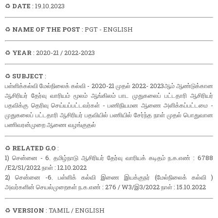
♻️
DATE
: 19.10.2023
♻️
NAME OF THE POST
: PGT - ENGLISH
♻️
YEAR
: 2020-21 / 2022-2023
♻️
SUBJECT
:
பள்ளிக்கல்வி மேல்நிலைக் கல்வி - 2020-21 முதல் 2022- 2023ஆம் ஆண்டுக்கான
ஆசிரியர் தேர்வு வாரியம் மூலம் ஆங்கிலம் பாட முதுகலைப் பட்டதாரி ஆசிரியர்
பதவிக்கு தெரிவு செய்யப்பட்டவர்கள் - பணிநியமன ஆணை அளிக்கப்பட்டமை -
முதுகலைப் பட்டதாரி ஆசிரியர் பதவியில் பணியில் சேர்ந்த நாள் முதல் பொதுவான
பணிவரன்முறை ஆணை வழங்குதல்
♻️
RELATED G.O
:
1) சென்னை - 6. தமிழ்நாடு ஆசிரியர் தேர்வு வாரியக் கடிதம் ந.க.எண் : 6788
/E2/S1/2022 நாள் : 12.10.2022
2) சென்னை -6. பள்ளிக் கல்வி இணை இயக்குநர் (மேல்நிலைக் கல்வி )
அவர்களின் செயல்முறைகள் ந.க.எண் : 276 / W3/இ3/2022 நாள் : 15.10.2022
♻️
VERSION
: TAMIL / ENGLISH