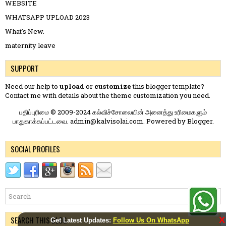
WEBSITE
WHATSAPP UPLOAD 2023
What's New.
maternity leave
SUPPORT
Need our help to
upload
or
customize
this blogger template?
Contact me
with details about the theme customization you need.
பதிப்புரிமை © 2009-2024 கல்விச்சோலையின் அனைத்து உரிமைகளும்
பாதுகாக்கப்பட்டவை. admin@kalvisolai.com. Powered by
Blogger
.
SOCIAL PROFILES
SEARCH THIS BLOG
X
Get Latest Updates:
Follow Us On WhatsApp