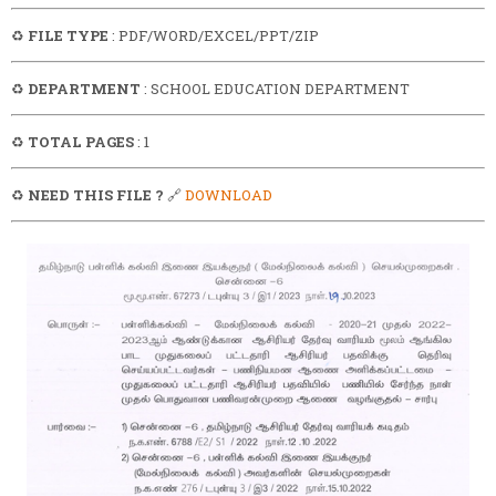
♻️
FILE TYPE
: PDF/WORD/EXCEL/PPT/ZIP
♻️
DEPARTMENT
: SCHOOL EDUCATION DEPARTMENT
♻️
TOTAL PAGES
: 1
♻️
NEED THIS FILE ?
🔗
DOWNLOAD