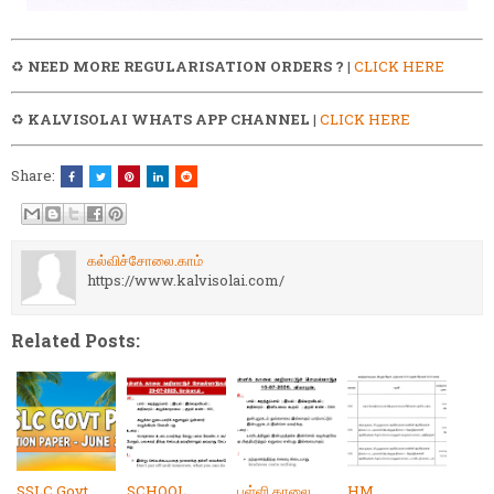
♻️
NEED MORE REGULARISATION ORDERS ?
|
CLICK HERE
♻️
KALVISOLAI WHATS APP CHANNEL
|
CLICK HERE
Share:
கல்விச்சோலை.காம்
https://www.kalvisolai.com/
Related Posts:
SSLC Govt
SCHOOL
பள்ளி காலை
HM