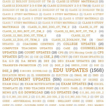
CLASS 12 STUDY MATERIALS
(15)
CLASS 12 BIOLOGY ZOOLOGY OT TM
(1)
CLASS 12 ZOOLOGY 2-3-5 EM
(4)
CLASS 12 ZOOLOGY 2-3-5 TM
(4)
CLASS 12
ZOOLOGY OT EM
(1)
CLASS 12 ZOOLOGY OT TM
(1)
CLASS 12 ZOOLOGY TM
(1)
CLASS 2 STUDY MATERIALS
(1)
CLASS 3 STUDY MATERIALS
(1)
CLASS 4 STUDY
MATERIALS
(1)
CLASS 5 STUDY MATERIALS
(1)
CLASS 6 STUDY MATERIALS
(2)
CLASS 9 STUDY
CLASS 7 STUDY MATERIALS
(2)
CLASS 8 STUDY MATERIALS
(2)
MATERIALS
(3)
CLASS_11_BIO_ZOO_OT_TM_2
(12)
CLASS_11_OT
(4)
CLASS_12_BIO_BOT_OT_EM_2
(10)
CLASS_12_BIO_BOT_OT_TM_2
(10)
CLASS_12_BIO_ZOO_OT_TEM_2
(12)
CLASS_12_OT
(6)
CLASS_12_ZOO_OT_TEM_2
(13)
CLASS_12_ZOOLOGY_TM
(3)
CMAT
COLLEGE UPDATES
(25)
COACHING CENTRES
(7)
UPDATES
(1)
COUNSELLING
COMPUTER TEACHERS UPDATES
(11)
CoSE
(11)
UPDATES
(28)
COURT UPDATES
(28)
CPS
CPS
(5)
CPS Missing Credit
(1)
UPDATES
(27)
CSE_2
(55)
CTET
(3)
CRC
(1)
CSE
(2)
CUET EXAM UPDATES
(1)
D.A G.O
(5)
D.A NEWS
(8)
DEE
(11)
DEO EXAM UPDATES
(21)
DEO
TRANSFER-PROMOTION
(7)
DGE_2
(14)
DGE
(1)
DRESS_CODE
(1)
DSE
(1)
EDU UPDATES
(1568)
DSE_2
(85)
E-BOOKS DOWNLOAD
(1)
EDUCATION NEWS
(1)
EL SURRENDER
(1)
ELECTION
(2)
EMAIL ME
(1)
EMIS
(2)
EMPLOYMENT UPDATES
(506)
EQUIVALENCE OF DEGREE
(2)
EXAM UPDATES
(84)
EXAM ESLC
(8)
EXAM NOTIFICATION
(16)
EXCEL
TEMPLATE
(3)
FIND TEACHER POST
(10)
FORMS
(5)
G.K
FONTS -TAMIL
(1)
G.O DOWNLOAD
(28)
G.O UPDATES
(94)
NEWS
(17)
G.O_NO_001-100_2
(1)
G.O_NO_101-200_2
(2)
G.O_NO_201-300_2
(1)
G.O_NO_601-700_2
(1)
GPF
(2)
GUIDE - ARIVUKKADAL BOOKS
(1)
GUIDE - BRILLIANT GUIDE
(1)
GUIDE - DEIVA
GUIDE
(1)
GUIDE - DOLPHIN GUIDE
(1)
GUIDE - DON GUIDE
(1)
GUIDE - FULL MARKS