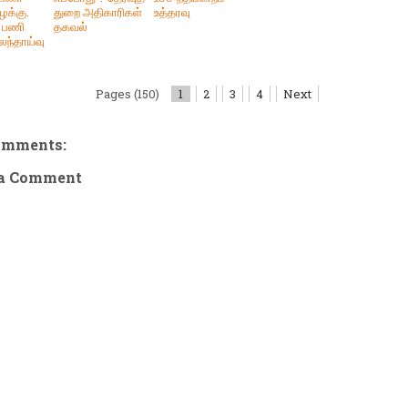
ழக்கு.
துறை அதிகாரிகள்
உத்தரவு
் பணி
தகவல்
ந்தாய்வு
Pages (150)
1
2
3
4
Next
omments:
 a Comment