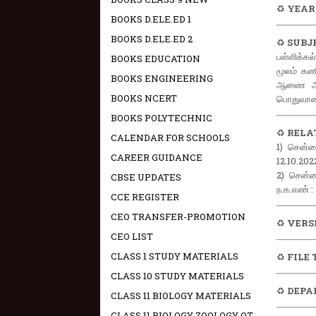
♻️
YEAR
BOOKS D.ELE.ED 1
BOOKS D.ELE.ED 2
♻️
SUBJ
பள்ளிக்கல
BOOKS EDUCATION
மூலம் கண
BOOKS ENGINEERING
ஆணை அளிக
BOOKS NCERT
பொதுவான
BOOKS POLYTECHNIC
♻️
RELAT
CALENDAR FOR SCHOOLS
1) சென்ன
CAREER GUIDANCE
12.10.202
2) சென்ன
CBSE UPDATES
ந.க.எண் :
CCE REGISTER
CEO TRANSFER-PROMOTION
♻️
VERS
CEO LIST
CLASS 1 STUDY MATERIALS
♻️
FILE 
CLASS 10 STUDY MATERIALS
♻️
DEPA
CLASS 11 BIOLOGY MATERIALS
CLASS 11 BIOLOGY ZOOLOGY OT -