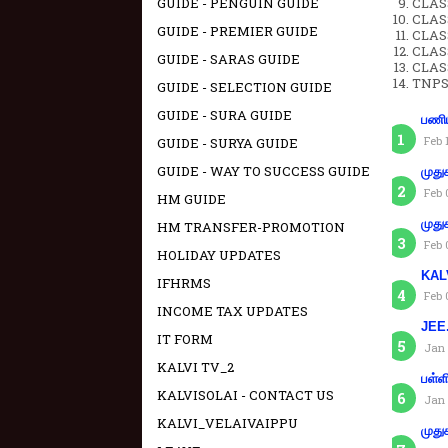
GUIDE - PENGUIN GUIDE
CLASS
CLAS
GUIDE - PREMIER GUIDE
CLAS
CLAS
GUIDE - SARAS GUIDE
CLAS
TNPS
GUIDE - SELECTION GUIDE
GUIDE - SURA GUIDE
பணிய
Feb 
GUIDE - SURYA GUIDE
GUIDE - WAY TO SUCCESS GUIDE
முது
Feb 
HM GUIDE
முது
HM TRANSFER-PROMOTION
Feb 
HOLIDAY UPDATES
KAL
IFHRMS
Feb 
INCOME TAX UPDATES
JEE.
IT FORM
Jan 
KALVI TV_2
பள்ள
KALVISOLAI - CONTACT US
Jan 
KALVI_VELAIVAIPPU
முது