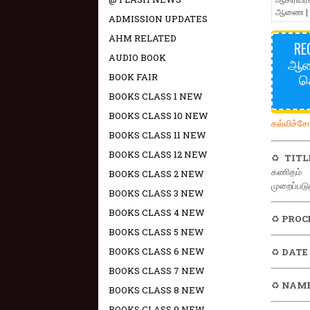
ஆணை |
ADMISSION UPDATES
AHM RELATED
RE
AUDIO BOOK
ஆண்
ச
BOOK FAIR
BOOKS CLASS 1 NEW
BOOKS CLASS 10 NEW
கல்விச்ச
BOOKS CLASS 11 NEW
BOOKS CLASS 12 NEW
♻️
TITL
கணிதம் 
BOOKS CLASS 2 NEW
முறைப்பட
BOOKS CLASS 3 NEW
BOOKS CLASS 4 NEW
♻️
PROC
BOOKS CLASS 5 NEW
BOOKS CLASS 6 NEW
♻️
DATE
BOOKS CLASS 7 NEW
♻️
NAME
BOOKS CLASS 8 NEW
BOOKS CLASS 9 NEW