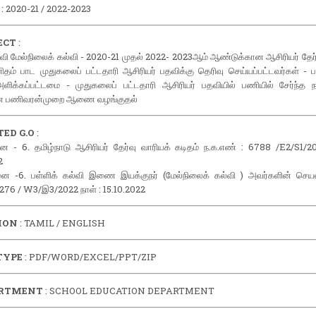
: 2020-21 / 2022-2023
ECT
:
்வி மேல்நிலைக் கல்வி - 2020-21 முதல் 2022- 2023ஆம் ஆண்டுக்கான ஆசிரியர் தேர்
ிதம் பாட முதுகலைப் பட்டதாரி ஆசிரியர் பதவிக்கு தெரிவு செய்யப்பட்டவர்கள் -
்கப்பட்டமை - முதுகலைப் பட்டதாரி ஆசிரியர் பதவியில் பணியில் சேர்ந்த ந
 பணிவரன்முறை ஆணை வழங்குதல்
ED G.O
:
ை - 6. தமிழ்நாடு ஆசிரியர் தேர்வு வாரியக் கடிதம் ந.க.எண் : 6788 /E2/S1/20
2
ை -6. பள்ளிக் கல்வி இணை இயக்குநர் (மேல்நிலைக் கல்வி ) அவர்களின் செய
 276 / W3/இ3/2022 நாள் : 15.10.2022
ION
: TAMIL / ENGLISH
TYPE
: PDF/WORD/EXCEL/PPT/ZIP
RTMENT
: SCHOOL EDUCATION DEPARTMENT