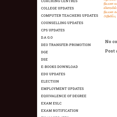
COACHING CENTRES
நியமன வ
விரைவில
COLLEGE UPDATES
நியமன கல
COMPUTER TEACHERS UPDATES
அறிவிப்பு
COUNSELLING UPDATES
CPS UPDATES
D.A G.O
No c
DEO TRANSFER-PROMOTION
Post
DGE
DSE
E-BOOKS DOWNLOAD
EDU UPDATES
ELECTION
EMPLOYMENT UPDATES
EQUIVALENCE OF DEGREE
EXAM ESLC
EXAM NOTIFICATION