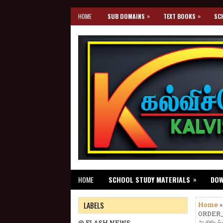
»
»
HOME
SUB DOMAINS
TEXT BOOKS
SC
»
HOME
SCHOOL STUDY MATERIALS
DO
LABELS
Home
ORDER_M
@ FLASH NEWS
ஆசிரியர