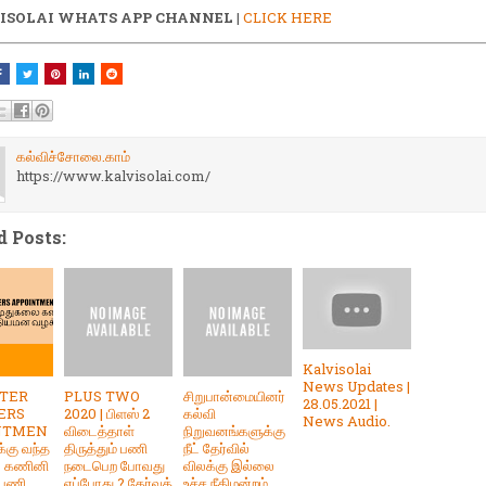
ISOLAI WHATS APP CHANNEL
|
CLICK HERE
கல்விச்சோலை.காம்
https://www.kalvisolai.com/
d Posts:
Kalvisolai
News Updates |
TER
PLUS TWO
சிறுபான்மையினர்
28.05.2021 |
ERS
2020 | பிளஸ் 2
கல்வி
News Audio.
NTMEN
விடைத்தாள்
நிறுவனங்களுக்கு
ுக்கு வந்த
திருத்தும் பணி
நீட் தேர்வில்
ை கணினி
நடைபெற போவது
விலக்கு இல்லை
 பணி
எப்போது ? தேர்வுத்
உச்ச நீதிமன்றம்