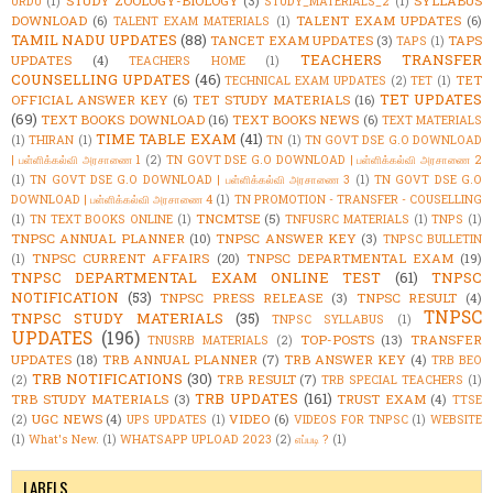
STUDY ZOOLOGY-BIOLOGY
(3)
SYLLABUS
URDU
(1)
STUDY_MATERIALS_2
(1)
DOWNLOAD
(6)
TALENT EXAM UPDATES
(6)
TALENT EXAM MATERIALS
(1)
TAMIL NADU UPDATES
(88)
TANCET EXAM UPDATES
(3)
TAPS
TAPS
(1)
TEACHERS TRANSFER
UPDATES
(4)
TEACHERS HOME
(1)
COUNSELLING UPDATES
(46)
TET
TECHNICAL EXAM UPDATES
(2)
TET
(1)
TET UPDATES
OFFICIAL ANSWER KEY
(6)
TET STUDY MATERIALS
(16)
(69)
TEXT BOOKS DOWNLOAD
(16)
TEXT BOOKS NEWS
(6)
TEXT MATERIALS
TIME TABLE EXAM
(41)
(1)
THIRAN
(1)
TN
(1)
TN GOVT DSE G.O DOWNLOAD
| பள்ளிக்கல்வி அரசாணை 1
(2)
TN GOVT DSE G.O DOWNLOAD | பள்ளிக்கல்வி அரசாணை 2
(1)
TN GOVT DSE G.O DOWNLOAD | பள்ளிக்கல்வி அரசாணை 3
(1)
TN GOVT DSE G.O
DOWNLOAD | பள்ளிக்கல்வி அரசாணை 4
(1)
TN PROMOTION - TRANSFER - COUSELLING
TNCMTSE
(5)
(1)
TN TEXT BOOKS ONLINE
(1)
TNFUSRC MATERIALS
(1)
TNPS
(1)
TNPSC ANNUAL PLANNER
(10)
TNPSC ANSWER KEY
(3)
TNPSC BULLETIN
TNPSC CURRENT AFFAIRS
(20)
TNPSC DEPARTMENTAL EXAM
(19)
(1)
TNPSC DEPARTMENTAL EXAM ONLINE TEST
(61)
TNPSC
NOTIFICATION
(53)
TNPSC PRESS RELEASE
(3)
TNPSC RESULT
(4)
TNPSC
TNPSC STUDY MATERIALS
(35)
TNPSC SYLLABUS
(1)
UPDATES
(196)
TOP-POSTS
(13)
TRANSFER
TNUSRB MATERIALS
(2)
UPDATES
(18)
TRB ANNUAL PLANNER
(7)
TRB ANSWER KEY
(4)
TRB BEO
TRB NOTIFICATIONS
(30)
TRB RESULT
(7)
(2)
TRB SPECIAL TEACHERS
(1)
TRB UPDATES
(161)
TRB STUDY MATERIALS
(3)
TRUST EXAM
(4)
TTSE
UGC NEWS
(4)
VIDEO
(6)
(2)
UPS UPDATES
(1)
VIDEOS FOR TNPSC
(1)
WEBSITE
(1)
What's New.
(1)
WHATSAPP UPLOAD 2023
(2)
எப்படி ?
(1)
LABELS