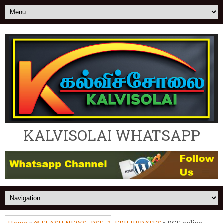
KALVISOLAI WHATSAPP
Home
»
@ FLASH NEWS
,
DSE_2
,
EDU UPDATES
» DGE online