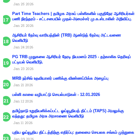
Jan 25 2026
Part Time Teachers | தமிழக அரசுப் பள்ளிகளில் பகுதிநேர ஆசிரியர்கள்
பணி நிரந்தரம் - சட்டசபையில் முதல்-அமைச்சர் மு.க.ஸ்டாலின் அறிவிப்பு.
Jan 25 2026
ஆசிரியா் தோ்வு வாரியத்தின் (TRB) ஆண்டுத் தோ்வு அட்டவணை
வெளியீடு
Jan 24 2026
PG TRB முதுகலை ஆசிரியர் நேரடி நியமனம் 2025 - தற்காலிக தெரிவுப்
பட்டியல் வெளியீடு.
Jan 23 2026
MRB நர்சிங் உதவியாளர் பணிக்கு விண்ணப்பிக்க அழைப்பு
Jan 21 2026
பள்ளி காலை வழிபாட்டு செயல்பாடுகள் - 12.01.2026
Jan 12 2026
தமிழ்நாடு உறுதியளிக்கப்பட்ட ஓய்வூதியத் திட்டம் (TAPS) அமலுக்கு
வந்தது: தமிழக அரசு அரசாணை வெளியீடு
Jan 11 2026
புதிய ஓய்வூதிய திட்டத்திற்கு எதிர்ப்பு: தலைமை செயலக சங்கம் முற்றுகை
Jan 09 2026