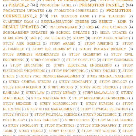
PRAYER_2
(141)
PROMOTION PANEL_2
(94)
(1)
PROMOTION PANEL
(2)
PROMOTION-
PROMOTION UPDATES
(16)
PROMOTION-COUNSELLING
(1)
COUNSELLING_2
(138)
PTA QUESTION BANK
(1)
PTA TEACHERS
(2)
REGULARISATION ORDERS
(22)
RESULT - LINK
(5)
QUARTERLY EXAM
(1)
RESULT UPDATES
(90)
RH DOWNLOAD
(10)
RRB
(4)
RTE UPDATES
(4)
SCHOLARSHIP UPDATES
(6)
SCHOOL UPDATES
(13)
SELVA UPDATES
(1)
STORY
(8)
SHARE NOW
(1)
SMC
(2)
SSC UPDATES
(2)
STUDY ACCOUNTANCY
(1)
STUDY AGRI SCIENCE
(1)
STUDY ARABIC
(1)
STUDY AUDITING
(1)
STUDY
STUDY BOTANY-BIOLOGY
(3)
AUTOMOBILE
(1)
STUDY BIO CHEMISTRY
(1)
STUDY BUSINESS MATHEMATICS
(1)
STUDY CHEMISTRY
(1)
STUDY CIVIL
ENGINEERING
(1)
STUDY COMMERCE
(1)
STUDY COMPUTER
(2)
STUDY ECONOMICS
(1)
STUDY EDUCATION
(2)
STUDY ELECTRICAL ENGINEERING
(1)
STUDY
ELECTRONIC ENGINEERING
(1)
STUDY ENGINEERING
(2)
STUDY ENGLISH
(1)
STUDY
ETHICS
(1)
STUDY FOOD SERVICE MANAGEMENT
(1)
STUDY GENERAL MACHINIST
(1)
STUDY GENERAL STUDIES
(1)
STUDY GEOGRAPHY
(1)
STUDY GEOLOGY
(1)
STUDY HINDU RELIGION
(1)
STUDY HISTORY
(1)
STUDY HOME SCIENCE
(1)
STUDY
STUDY
KANNADA
(1)
STUDY LAW
(1)
STUDY LIBRARY
(1)
STUDY MALAYALAM
(1)
MATERIALS
(5)
STUDY MATHEMATICS
(1)
STUDY MECHANICAL ENGINEERING
(1)
STUDY MEDICINE
(1)
STUDY MICROBIOLOGY
(1)
STUDY NURSING
(1)
STUDY
NUTRITION
(1)
STUDY OFFICE MANAGEMENT
(1)
STUDY PHYSICAL EDUCATION
(1)
STUDY PHYSICS
(1)
STUDY POLITICAL SCIENCE
(1)
STUDY POLYTECHNIC
(1)
STUDY
PSYCHOLOGY
(1)
STUDY SANSKRIT
(1)
STUDY SCIENCE
(1)
STUDY SOCIAL SCIENCE
(1)
STUDY SOCIOLOGY
(1)
STUDY STATISTICS
(1)
STUDY STENOGRAPHY
(1)
STUDY
TAMIL
(1)
STUDY TELUGU
(1)
STUDY TEXTILES
(1)
STUDY TYPE WRITING
(1)
STUDY