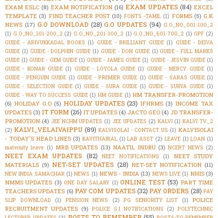
EXAM UPDATES
(84)
EXAM ESLC
(8)
EXAM NOTIFICATION
(16)
EXCEL
TEMPLATE
(3)
FIND TEACHER POST
(10)
FORMS
(5)
G.K
FONTS -TAMIL
(1)
G.O DOWNLOAD
(28)
G.O UPDATES
(94)
NEWS
(17)
G.O_NO_001-100_2
(1)
G.O_NO_101-200_2
(2)
G.O_NO_201-300_2
(1)
G.O_NO_601-700_2
(1)
GPF
(2)
GUIDE - ARIVUKKADAL BOOKS
(1)
GUIDE - BRILLIANT GUIDE
(1)
GUIDE - DEIVA
GUIDE
(1)
GUIDE - DOLPHIN GUIDE
(1)
GUIDE - DON GUIDE
(1)
GUIDE - FULL MARKS
GUIDE
(1)
GUIDE - GEM GUIDE
(1)
GUIDE - JAMES GUIDE
(1)
GUIDE - JESVIN GUIDE
(1)
GUIDE - KONAR GUIDE
(1)
GUIDE - LOYOLA GUIDE
(1)
GUIDE - MERCY GUIDE
(1)
GUIDE - PENGUIN GUIDE
(1)
GUIDE - PREMIER GUIDE
(1)
GUIDE - SARAS GUIDE
(1)
GUIDE - SELECTION GUIDE
(1)
GUIDE - SURA GUIDE
(1)
GUIDE - SURYA GUIDE
(1)
HM TRANSFER-PROMOTION
GUIDE - WAY TO SUCCESS GUIDE
(1)
HM GUIDE
(1)
HOLIDAY UPDATES
(23)
(6)
HOLIDAY G.O
(5)
IFHRMS
(3)
INCOME TAX
IT FORM
(26)
UPDATES
(3)
IT UPDATES
(4)
JACTO GEO
(4)
JD TRANSFER-
PROMOTION
(4)
JEE NCHM UPDATES
(1)
JEE UPDATES
(2)
KALVI
(1)
KALVI TV_2
KALVI_VELAIVAIPPU
(89)
KALVISOLAI
(2)
KALVISOLAI - CONTACT US
(1)
- TODAY'S HEAD LINES
(3)
KAVITHAIKAL
(1)
LAB ASST
(2)
LEAVE
(1)
LOAN
(1)
MRB UPDATES
(13)
NAATIL INDRU
(3)
maternity leave
(1)
NCERT NEWS
(2)
NEET EXAM UPDATES
(82)
NEET STUDY
NEET NOTIFICATIONS
(1)
NET-SET UPDATES
(28)
MATERIALS
(9)
NET-SET NOTIFICATION
(11)
NEWS - INDIA
(13)
NHIS
(3)
NEW INDIA SAMACHAR
(1)
NEWS
(1)
NEWS LIVE
(1)
ONLINE TEST
(53)
NMMS UPDATES
(3)
PART TIME
ONE DAY SALARY
(1)
PAY COM UPDATES
(32)
PAY ORDERS
(28)
TEACHERS UPDATES
(6)
PAY
POLICE
SLIP DOWNLOAD
(1)
PENSION NEWS
(2)
PG SENIORITY LIST
(1)
RECRUITMENT UPDATES
(9)
POLICE S.I NOTIFICATIONS
(2)
POLYTECHNIC
POSTS TO REMEMBER
(55)
LECTURER UPDATES
(2)
POSTS-TO-REMEMBER