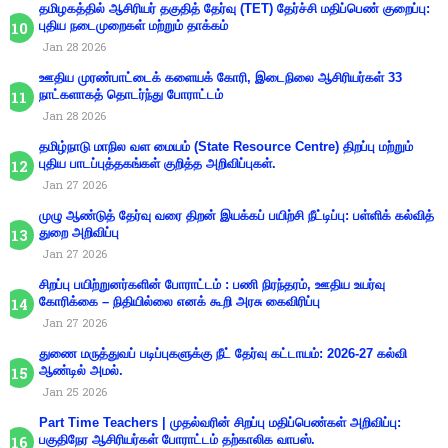
தமிழகத்தில் ஆசிரியர் தகுதித் தேர்வு (TET) தேர்ச்சி மதிப்பெண் குறைப்பு:
புதிய நடைமுறைகள் மற்றும் தாக்கம்
Jan 28 2026
ஊதிய முரண்பாட்டைக் களையக் கோரி, இடைநிலை ஆசிரியர்கள் 33
நாட்களாகத் தொடர்ந்து போராட்டம்
Jan 28 2026
தமிழ்நாடு மாநில வள மையம் (State Resource Centre) திறப்பு மற்றும்
புதிய பாடப்புத்தகங்கள் குறித்த அறிவிப்புகள்.
Jan 27 2026
முழு ஆண்டுத் தேர்வு வரை திறன் இயக்கப் பயிற்சி நீட்டிப்பு: பள்ளிக் கல்வித்
துறை அறிவிப்பு
Jan 27 2026
சிறப்பு பயிற்றுனர்களின் போராட்டம் : பணி நிரந்தரம், ஊதிய உயர்வு
கோரிக்கை – நிதியில்லை எனக் கூறி அரசு கைவிரிப்பு
Jan 27 2026
துணை மருத்துவப் படிப்புகளுக்கு நீட் தேர்வு கட்டாயம்: 2026-27 கல்வி
ஆண்டில் அமல்.
Jan 25 2026
Part Time Teachers | முதல்வரின் சிறப்பு மதிப்பெண்கள் அறிவிப்பு:
பகுதிநேர ஆசிரியர்கள் போராட்டம் தற்காலிக வாபஸ்.