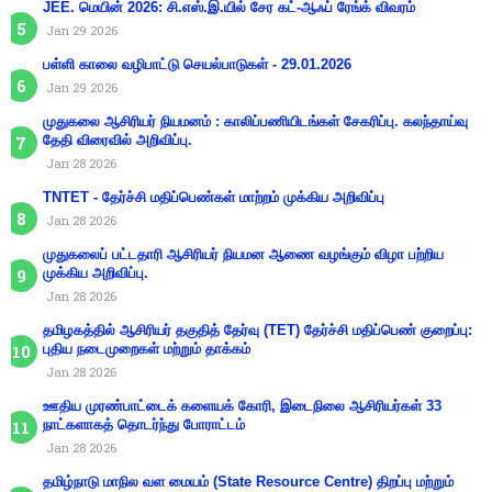
JEE. மெயின் 2026: சி.எஸ்.இ.யில் சேர கட்-ஆஃப் ரேங்க் விவரம்
Jan 29 2026
பள்ளி காலை வழிபாட்டு செயல்பாடுகள் - 29.01.2026
Jan 29 2026
முதுகலை ஆசிரியர் நியமனம் : காலிப்பணியிடங்கள் சேகரிப்பு. கலந்தாய்வு
தேதி விரைவில் அறிவிப்பு.
Jan 28 2026
TNTET - தேர்ச்சி மதிப்பெண்கள் மாற்றம் முக்கிய அறிவிப்பு
Jan 28 2026
முதுகலைப் பட்டதாரி ஆசிரியர் நியமன ஆணை வழங்கும் விழா பற்றிய
முக்கிய அறிவிப்பு.
Jan 28 2026
தமிழகத்தில் ஆசிரியர் தகுதித் தேர்வு (TET) தேர்ச்சி மதிப்பெண் குறைப்பு:
புதிய நடைமுறைகள் மற்றும் தாக்கம்
Jan 28 2026
ஊதிய முரண்பாட்டைக் களையக் கோரி, இடைநிலை ஆசிரியர்கள் 33
நாட்களாகத் தொடர்ந்து போராட்டம்
Jan 28 2026
தமிழ்நாடு மாநில வள மையம் (State Resource Centre) திறப்பு மற்றும்