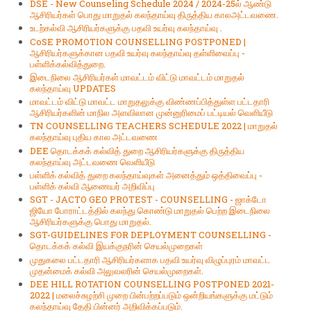
DSE - New Counseling Schedule 2024 / 2024-25ல் ஆண்டு
ஆசிரியர்கள் பொது மாறுதல் கலந்தாய்வு திருத்திய காலஅட்டவணை.
உடற்கல்வி ஆசிரியர்களுக்கு பதவி உயர்வு கலந்தாய்வு .
CoSE PROMOTION COUNSELLING POSTPONED |
ஆசிரியர்களுக்கான பதவி உயர்வு கலந்தாய்வு தள்ளிவைப்பு -
பள்ளிக்கல்வித்துறை.
இடைநிலை ஆசிரியர்கள் மாவட்டம் விட்டு மாவட்டம் மாறுதல்
கலந்தாய்வு UPDATES
மாவட்டம் விட்டு மாவட்ட மாறுதலுக்கு விண்ணப்பித்துள்ள பட்டதாரி
ஆசிரியர்களின் மாநில அளவிலான முன்னுரிமைப் பட்டியல் வெளியீடு
TN COUNSELLING TEACHERS SCHEDULE 2022 | மாறுதல்
கலந்தாய்வு புதிய கால அட்டவணை
DEE தொடக்கக் கல்வித் துறை ஆசிரியர்களுக்கு திருத்திய
கலந்தாய்வு அட்டவணை வெளியீடு
பள்ளிக் கல்வித் துறை கலந்தாய்வுகள் அனைத்தும் ஒத்திவைப்பு -
பள்ளிக் கல்வி ஆணையர் அறிவிப்பு
SGT - JACTO GEO PROTEST - COUNSELLING - ஜாக்டோ
ஜியோ போராட்டத்தில் கலந்து கொண்டு மாறுதல் பெற்ற இடைநிலை
ஆசிரியர்களுக்கு பொது மாறுதல்.
SGT-GUIDELINES FOR DEPLOYMENT COUNSELLING -
தொடக்கக் கல்வி இயக்குநரின் செயல்முறைகள்
முதுகலை பட்டதாரி ஆசிரியர்களாக பதவி உயர்வு விழுப்புரம் மாவட்ட
முதன்மைக் கல்வி அலுவலரின் செயல்முறைகள்.
DEE HILL ROTATION COUNSELLING POSTPONED 2021-
2022 | மலைச்சுழற்சி முறை பின்பற்றப்படும் ஒன்றியங்களுக்கு மட்டும்
கலந்தாய்வு தேதி பின்னர் அறிவிக்கப்படும்.