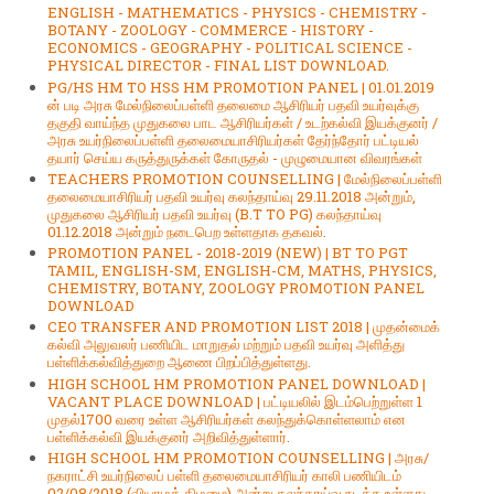
ENGLISH - MATHEMATICS - PHYSICS - CHEMISTRY -
BOTANY - ZOOLOGY - COMMERCE - HISTORY -
ECONOMICS - GEOGRAPHY - POLITICAL SCIENCE -
PHYSICAL DIRECTOR - FINAL LIST DOWNLOAD.
PG/HS HM TO HSS HM PROMOTION PANEL | 01.01.2019
ன் படி அரசு மேல்நிலைப்பள்ளி தலைமை ஆசிரியர் பதவி உயர்வுக்கு
தகுதி வாய்ந்த முதுகலை பாட ஆசிரியர்கள் / உடற்கல்வி இயக்குனர் /
அரசு உயர்நிலைப்பள்ளி தலைமையாசிரியர்கள் தேர்ந்தோர் பட்டியல்
தயார் செய்ய கருத்துருக்கள் கோருதல் - முழுமையான விவரங்கள்
TEACHERS PROMOTION COUNSELLING | மேல்நிலைப்பள்ளி
தலைமையாசிரியர் பதவி உயர்வு கலந்தாய்வு 29.11.2018 அன்றும்,
முதுகலை ஆசிரியர் பதவி உயர்வு (B.T TO PG) கலந்தாய்வு
01.12.2018 அன்றும் நடைபெற உள்ளதாக தகவல்.
PROMOTION PANEL - 2018-2019 (NEW) | BT TO PGT
TAMIL, ENGLISH-SM, ENGLISH-CM, MATHS, PHYSICS,
CHEMISTRY, BOTANY, ZOOLOGY PROMOTION PANEL
DOWNLOAD
CEO TRANSFER AND PROMOTION LIST 2018 | முதன்மைக்
கல்வி அலுவலர் பணியிட மாறுதல் மற்றும் பதவி உயர்வு அளித்து
பள்ளிக்கல்வித்துறை ஆணை பிறப்பித்துள்ளது.
HIGH SCHOOL HM PROMOTION PANEL DOWNLOAD |
VACANT PLACE DOWNLOAD | பட்டியலில் இடம்பெற்றுள்ள 1
முதல்1700 வரை உள்ள ஆசிரியர்கள் கலந்துக்கொள்ளலாம் என
பள்ளிக்கல்வி இயக்குனர் அறிவித்துள்ளார்.
HIGH SCHOOL HM PROMOTION COUNSELLING | அரசு/
நகராட்சி உயர்நிலைப் பள்ளி தலைமையாசிரியர் காலி பணியிடம்
02/08/2018 (வியாழக் கிழமை) அன்று கலந்தாய்வு நடக்க உள்ளது.