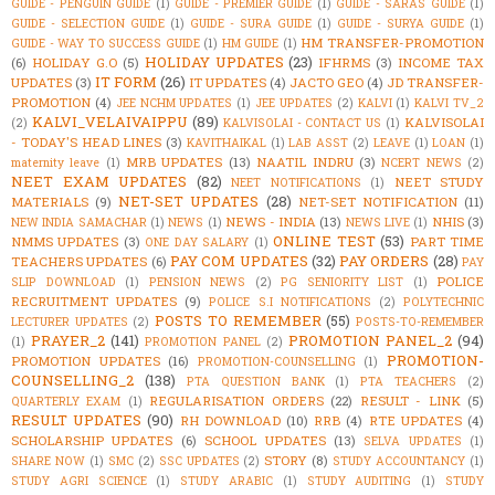
GUIDE - PENGUIN GUIDE
(1)
GUIDE - PREMIER GUIDE
(1)
GUIDE - SARAS GUIDE
(1)
GUIDE - SELECTION GUIDE
(1)
GUIDE - SURA GUIDE
(1)
GUIDE - SURYA GUIDE
(1)
HM TRANSFER-PROMOTION
GUIDE - WAY TO SUCCESS GUIDE
(1)
HM GUIDE
(1)
HOLIDAY UPDATES
(23)
(6)
HOLIDAY G.O
(5)
IFHRMS
(3)
INCOME TAX
IT FORM
(26)
UPDATES
(3)
IT UPDATES
(4)
JACTO GEO
(4)
JD TRANSFER-
PROMOTION
(4)
JEE NCHM UPDATES
(1)
JEE UPDATES
(2)
KALVI
(1)
KALVI TV_2
KALVI_VELAIVAIPPU
(89)
KALVISOLAI
(2)
KALVISOLAI - CONTACT US
(1)
- TODAY'S HEAD LINES
(3)
KAVITHAIKAL
(1)
LAB ASST
(2)
LEAVE
(1)
LOAN
(1)
MRB UPDATES
(13)
NAATIL INDRU
(3)
maternity leave
(1)
NCERT NEWS
(2)
NEET EXAM UPDATES
(82)
NEET STUDY
NEET NOTIFICATIONS
(1)
NET-SET UPDATES
(28)
MATERIALS
(9)
NET-SET NOTIFICATION
(11)
NEWS - INDIA
(13)
NHIS
(3)
NEW INDIA SAMACHAR
(1)
NEWS
(1)
NEWS LIVE
(1)
ONLINE TEST
(53)
NMMS UPDATES
(3)
PART TIME
ONE DAY SALARY
(1)
PAY COM UPDATES
(32)
PAY ORDERS
(28)
TEACHERS UPDATES
(6)
PAY
POLICE
SLIP DOWNLOAD
(1)
PENSION NEWS
(2)
PG SENIORITY LIST
(1)
RECRUITMENT UPDATES
(9)
POLICE S.I NOTIFICATIONS
(2)
POLYTECHNIC
POSTS TO REMEMBER
(55)
LECTURER UPDATES
(2)
POSTS-TO-REMEMBER
PRAYER_2
(141)
PROMOTION PANEL_2
(94)
(1)
PROMOTION PANEL
(2)
PROMOTION-
PROMOTION UPDATES
(16)
PROMOTION-COUNSELLING
(1)
COUNSELLING_2
(138)
PTA QUESTION BANK
(1)
PTA TEACHERS
(2)
REGULARISATION ORDERS
(22)
RESULT - LINK
(5)
QUARTERLY EXAM
(1)
RESULT UPDATES
(90)
RH DOWNLOAD
(10)
RRB
(4)
RTE UPDATES
(4)
SCHOLARSHIP UPDATES
(6)
SCHOOL UPDATES
(13)
SELVA UPDATES
(1)
STORY
(8)
SHARE NOW
(1)
SMC
(2)
SSC UPDATES
(2)
STUDY ACCOUNTANCY
(1)
STUDY AGRI SCIENCE
(1)
STUDY ARABIC
(1)
STUDY AUDITING
(1)
STUDY