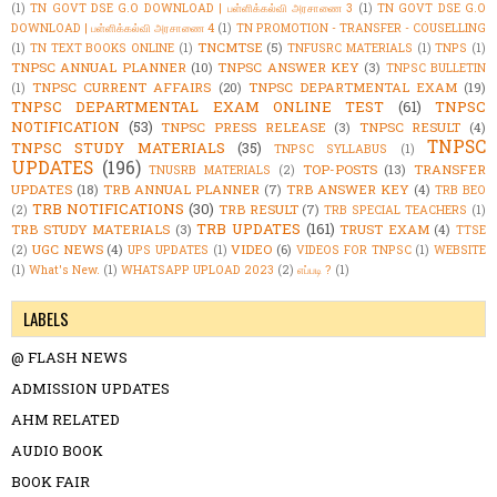
(1)
TN GOVT DSE G.O DOWNLOAD | பள்ளிக்கல்வி அரசாணை 3
(1)
TN GOVT DSE G.O
DOWNLOAD | பள்ளிக்கல்வி அரசாணை 4
(1)
TN PROMOTION - TRANSFER - COUSELLING
TNCMTSE
(5)
(1)
TN TEXT BOOKS ONLINE
(1)
TNFUSRC MATERIALS
(1)
TNPS
(1)
TNPSC ANNUAL PLANNER
(10)
TNPSC ANSWER KEY
(3)
TNPSC BULLETIN
TNPSC CURRENT AFFAIRS
(20)
TNPSC DEPARTMENTAL EXAM
(19)
(1)
TNPSC DEPARTMENTAL EXAM ONLINE TEST
(61)
TNPSC
NOTIFICATION
(53)
TNPSC PRESS RELEASE
(3)
TNPSC RESULT
(4)
TNPSC
TNPSC STUDY MATERIALS
(35)
TNPSC SYLLABUS
(1)
UPDATES
(196)
TOP-POSTS
(13)
TRANSFER
TNUSRB MATERIALS
(2)
UPDATES
(18)
TRB ANNUAL PLANNER
(7)
TRB ANSWER KEY
(4)
TRB BEO
TRB NOTIFICATIONS
(30)
TRB RESULT
(7)
(2)
TRB SPECIAL TEACHERS
(1)
TRB UPDATES
(161)
TRB STUDY MATERIALS
(3)
TRUST EXAM
(4)
TTSE
UGC NEWS
(4)
VIDEO
(6)
(2)
UPS UPDATES
(1)
VIDEOS FOR TNPSC
(1)
WEBSITE
(1)
What's New.
(1)
WHATSAPP UPLOAD 2023
(2)
எப்படி ?
(1)
LABELS
@ FLASH NEWS
ADMISSION UPDATES
AHM RELATED
AUDIO BOOK
BOOK FAIR