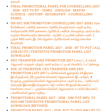
தகவல்
FINAL PROMOTIONAL PANEL FOR COUNSELLING | 2017
- 2018 - SGT TO BT - TAMIL - ENGLISH - MATHS -
SCIENCE - HISTORY- GEOGRAPHY - COUNSELLING
PANEL
HR SEC HM PROMOTION COUNSELLING 2017-2018 | அரசு
மேல்நிலைப் பள்ளித் தலைமை ஆசிரியர்களுக்கான பதவி உயர்வு
கலந்தாய்வில் 500 தலைமை ஆசிரியர் பணியிடங்களுக்கு பதவி உயர்வு
வழங்க வேண்டியுள்ள நிலையில் , சுழற்சி பட்டியலில் வரிசை எண். 1
முதல் 650 வரை இடம்பெற்றுள்ள ஆசிரியர்கள் கலந்து கொள்ள
வேண்டும்.
FINAL PROMOTION PANEL 2017 - 2018 - BT TO PGT ( ALL
SUBJECTS ) TENTATIVE PROMOTION PANEL LIST
DOWNLOAD
DEO TRANSFER AND PROMOTION 2017 | மாவட்டக் கல்வி
அலுவலர் மாறுதல் மற்றும் பதவி உயர்வு பட்டியல் வெளியிடப்பட்டுள்ளது.
DSE JD TRANSFER, CEO TRANSFER AND DEO
PROMOTION LIST 2017 | பள்ளிக்கல்வி துறையில் 14 இணை
இயக்குநர்கள், 25 முதன்மைக்கல்வி அலுவலர்கள் இடமாற்றம், 4
பேருக்கு முதன்மைக்கல்வி அலுவலர்களாக பதவி உயர்வு - பணியாளர்
தொகுதி இணைஇயக்குநராக ஆர்.பாஸ்கர சேதுபதி நியமனம் |
சென்னை மாவட்ட முதன்மைக்கல்வி அலுவலராக ச.மார்ஸ் நியமனம் -
பள்ளிக்கல்வி துறை அதிரடி
PROMOTIONAL PANEL 2017 - 2018 - HM-PGT-MPL TO
HSS HM TENTATIVE PROMOTIONAL PANEL LIST
DOWNLOAD (REVISED)
PROMOTION PANEL 2017 - 2018 -PGT TO HSS HM | BT TO