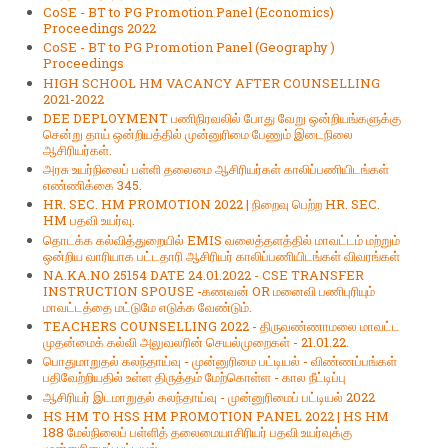
CoSE - BT to PG Promotion Panel (Economics)
Proceedings 2022
CoSE - BT to PG Promotion Panel (Geography )
Proceedings
HIGH SCHOOL HM VACANCY AFTER COUNSELLING
2021-2022
DEE DEPLOYMENT பணிநிரவலில் போது வேறு ஒன்றியங்களுக்கு
சென்று தாய் ஒன்றியத்தில் முன்னுரிமை பேணும் இடைநிலை
ஆசிரியர்கள்.
அரசு உயர்நிலைப் பள்ளி தலைமை ஆசிரியர்கள் காலிப்பணியிடங்கள்
எண்ணிக்கை 345.
HR. SEC. HM PROMOTION 2022 | நிறைவு பெற்ற HR. SEC.
HM பதவி உயர்வு.
தொடக்க கல்வித்துறையில் EMIS வலைத்தளத்தில் மாவட்டம் மற்றும்
ஒன்றிய வாரியாக பட்டதாரி ஆசிரியர் காலிப்பணியிடங்கள் விவரங்கள்
NA.KA.NO 25154 DATE 24.01.2022 - CSE TRANSFER
INSTRUCTION SPOUSE -கணவன் OR மனைவி பணிபுரியும்
மாவட்டத்தை மட்டுமே எடுக்க வேண்டும்.
TEACHERS COUNSELLING 2022 - திருவண்ணாமலை மாவட்ட
முதன்மைக் கல்வி அலுவலரின் செயல்முறைகள் - 21.01.22.
பொதுமாறுதல் கலந்தாய்வு - முன்னுரிமை பட்டியல் - விண்ணப்பங்கள்
பதிவேற்றியதில் உள்ள திருத்தம் மேற்கொள்ள - கால நீட்டிப்பு
ஆசிரியர் இடமாறுதல் கலந்தாய்வு - முன்னுரிமைப் பட்டியல் 2022
HS HM TO HSS HM PROMOTION PANEL 2022 | HS HM
188 மேல்நிலைப் பள்ளித் தலைமையாசிரியர் பதவி உயர்வுக்கு
முன்னுரிமைப் பட்டியல்.