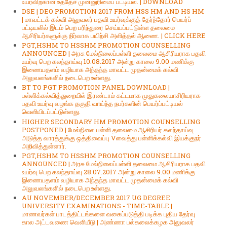
உயர்விற்கான உத்தேச முன்னுரிமைப் பட்டியல். | DOWNLOAD
DSE | DEO PROMOTION 2017 FROM HSS HM AND HS HM
| மாவட்டக் கல்வி அலுவலர் பதவி உயர்வுக்குத் தேர்ந்தோர் பெயர்ப்
பட்டியலில் இடம் பெற பரிந்துரை செய்யப்பட்டுள்ள தலைமை
ஆசிரியர்களுக்கு நிர்வாக பயிற்சி அளித்தல் ஆணை. | CLICK HERE
PGT,HSHM TO HSSHM PROMOTION COUNSELLING
ANNOUNCED | அரசு மேல்நிலைப்பள்ளி தலைமை ஆசிரியராக பதவி
உயர்வு பெற கலந்தாய்வு 10.08.2017 அன்று காலை 9.00 மணிக்கு
இணையதளம் வழியாக அந்தந்த மாவட்ட முதன்மைக் கல்வி
அலுவலங்களில் நடைபெற உள்ளது.
BT TO PGT PROMOTION PANEL DOWNLOAD |
பள்ளிக்கல்வித்துறையில் இரண்டாம் கட்டமாக முதுகலையாசிரியராக
பதவி உயர்வு வழங்க தகுதி வாய்ந்த நபர்களின் பெயர்ப்பட்டியல்
வெளியிடப்பட்டுள்ளது.
HIGHER SECONDARY HM PROMOTION COUNSELLING
POSTPONED | மேல்நிலை பள்ளி தலைமை ஆசிரியர் கலந்தாய்வு
அடுத்த வாரத்துக்கு ஒத்திவைப்பு Vவைத்து பள்ளிக்கல்வி இயக்குநர்
அறிவித்துள்ளார்.
PGT,HSHM TO HSSHM PROMOTION COUNSELLING
ANNOUNCED | அரசு மேல்நிலைப்பள்ளி தலைமை ஆசிரியராக பதவி
உயர்வு பெற கலந்தாய்வு 28.07.2017 அன்று காலை 9.00 மணிக்கு
இணையதளம் வழியாக அந்தந்த மாவட்ட முதன்மைக் கல்வி
அலுவலங்களில் நடைபெற உள்ளது.
AU NOVEMBER/DECEMBER 2017 UG DEGREE
UNIVERSITY EXAMINATIONS - TIME-TABLE |
மாணவர்கள் பாடத்திட்டங்களை வகைப்படுத்தி படிக்க புதிய தேர்வு
கால அட்டவணை வெளியீடு | அண்ணா பல்கலைக்கழக அலுவலர்