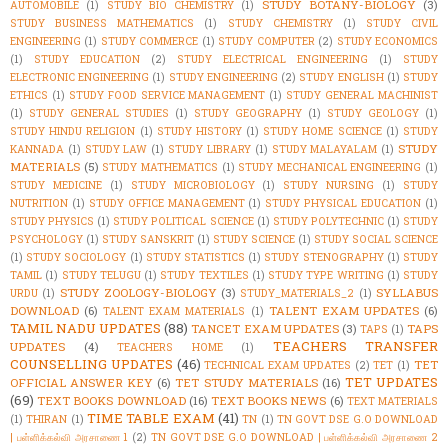
STUDY BOTANY-BIOLOGY
(3)
AUTOMOBILE
(1)
STUDY BIO CHEMISTRY
(1)
STUDY BUSINESS MATHEMATICS
(1)
STUDY CHEMISTRY
(1)
STUDY CIVIL
ENGINEERING
(1)
STUDY COMMERCE
(1)
STUDY COMPUTER
(2)
STUDY ECONOMICS
(1)
STUDY EDUCATION
(2)
STUDY ELECTRICAL ENGINEERING
(1)
STUDY
ELECTRONIC ENGINEERING
(1)
STUDY ENGINEERING
(2)
STUDY ENGLISH
(1)
STUDY
ETHICS
(1)
STUDY FOOD SERVICE MANAGEMENT
(1)
STUDY GENERAL MACHINIST
(1)
STUDY GENERAL STUDIES
(1)
STUDY GEOGRAPHY
(1)
STUDY GEOLOGY
(1)
STUDY HINDU RELIGION
(1)
STUDY HISTORY
(1)
STUDY HOME SCIENCE
(1)
STUDY
STUDY
KANNADA
(1)
STUDY LAW
(1)
STUDY LIBRARY
(1)
STUDY MALAYALAM
(1)
MATERIALS
(5)
STUDY MATHEMATICS
(1)
STUDY MECHANICAL ENGINEERING
(1)
STUDY MEDICINE
(1)
STUDY MICROBIOLOGY
(1)
STUDY NURSING
(1)
STUDY
NUTRITION
(1)
STUDY OFFICE MANAGEMENT
(1)
STUDY PHYSICAL EDUCATION
(1)
STUDY PHYSICS
(1)
STUDY POLITICAL SCIENCE
(1)
STUDY POLYTECHNIC
(1)
STUDY
PSYCHOLOGY
(1)
STUDY SANSKRIT
(1)
STUDY SCIENCE
(1)
STUDY SOCIAL SCIENCE
(1)
STUDY SOCIOLOGY
(1)
STUDY STATISTICS
(1)
STUDY STENOGRAPHY
(1)
STUDY
TAMIL
(1)
STUDY TELUGU
(1)
STUDY TEXTILES
(1)
STUDY TYPE WRITING
(1)
STUDY
STUDY ZOOLOGY-BIOLOGY
(3)
SYLLABUS
URDU
(1)
STUDY_MATERIALS_2
(1)
DOWNLOAD
(6)
TALENT EXAM UPDATES
(6)
TALENT EXAM MATERIALS
(1)
TAMIL NADU UPDATES
(88)
TANCET EXAM UPDATES
(3)
TAPS
TAPS
(1)
TEACHERS TRANSFER
UPDATES
(4)
TEACHERS HOME
(1)
COUNSELLING UPDATES
(46)
TET
TECHNICAL EXAM UPDATES
(2)
TET
(1)
TET UPDATES
OFFICIAL ANSWER KEY
(6)
TET STUDY MATERIALS
(16)
(69)
TEXT BOOKS DOWNLOAD
(16)
TEXT BOOKS NEWS
(6)
TEXT MATERIALS
TIME TABLE EXAM
(41)
(1)
THIRAN
(1)
TN
(1)
TN GOVT DSE G.O DOWNLOAD
| பள்ளிக்கல்வி அரசாணை 1
(2)
TN GOVT DSE G.O DOWNLOAD | பள்ளிக்கல்வி அரசாணை 2