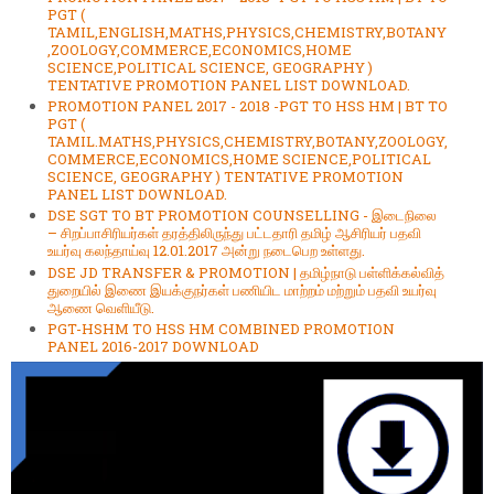
PGT (
TAMIL,ENGLISH,MATHS,PHYSICS,CHEMISTRY,BOTANY
,ZOOLOGY,COMMERCE,ECONOMICS,HOME
SCIENCE,POLITICAL SCIENCE, GEOGRAPHY )
TENTATIVE PROMOTION PANEL LIST DOWNLOAD.
PROMOTION PANEL 2017 - 2018 -PGT TO HSS HM | BT TO
PGT (
TAMIL.MATHS,PHYSICS,CHEMISTRY,BOTANY,ZOOLOGY,
COMMERCE,ECONOMICS,HOME SCIENCE,POLITICAL
SCIENCE, GEOGRAPHY ) TENTATIVE PROMOTION
PANEL LIST DOWNLOAD.
DSE SGT TO BT PROMOTION COUNSELLING - இடைநிலை
– சிறப்பாசிரியர்கள் தரத்திலிருந்து பட்டதாரி தமிழ் ஆசிரியர் பதவி
உயர்வு கலந்தாய்வு 12.01.2017 அன்று நடைபெற உள்ளது.
DSE JD TRANSFER & PROMOTION | தமிழ்நாடு பள்ளிக்கல்வித்
துறையில் இணை இயக்குநர்கள் பணியிட மாற்றம் மற்றும் பதவி உயர்வு
ஆணை வெளியீடு.
PGT-HSHM TO HSS HM COMBINED PROMOTION
PANEL 2016-2017 DOWNLOAD