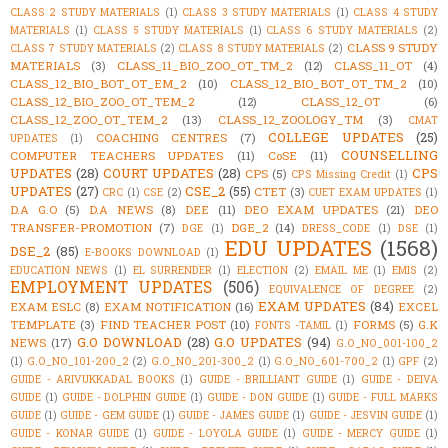
CLASS 2 STUDY MATERIALS
(1)
CLASS 3 STUDY MATERIALS
(1)
CLASS 4 STUDY
MATERIALS
(1)
CLASS 5 STUDY MATERIALS
(1)
CLASS 6 STUDY MATERIALS
(2)
CLASS 9 STUDY
CLASS 7 STUDY MATERIALS
(2)
CLASS 8 STUDY MATERIALS
(2)
MATERIALS
(3)
CLASS_11_BIO_ZOO_OT_TM_2
(12)
CLASS_11_OT
(4)
CLASS_12_BIO_BOT_OT_EM_2
(10)
CLASS_12_BIO_BOT_OT_TM_2
(10)
CLASS_12_BIO_ZOO_OT_TEM_2
(12)
CLASS_12_OT
(6)
CLASS_12_ZOO_OT_TEM_2
(13)
CLASS_12_ZOOLOGY_TM
(3)
CMAT
COLLEGE UPDATES
(25)
COACHING CENTRES
(7)
UPDATES
(1)
COUNSELLING
COMPUTER TEACHERS UPDATES
(11)
CoSE
(11)
UPDATES
(28)
COURT UPDATES
(28)
CPS
CPS
(5)
CPS Missing Credit
(1)
UPDATES
(27)
CSE_2
(55)
CTET
(3)
CRC
(1)
CSE
(2)
CUET EXAM UPDATES
(1)
D.A G.O
(5)
D.A NEWS
(8)
DEE
(11)
DEO EXAM UPDATES
(21)
DEO
TRANSFER-PROMOTION
(7)
DGE_2
(14)
DGE
(1)
DRESS_CODE
(1)
DSE
(1)
EDU UPDATES
(1568)
DSE_2
(85)
E-BOOKS DOWNLOAD
(1)
EDUCATION NEWS
(1)
EL SURRENDER
(1)
ELECTION
(2)
EMAIL ME
(1)
EMIS
(2)
EMPLOYMENT UPDATES
(506)
EQUIVALENCE OF DEGREE
(2)
EXAM UPDATES
(84)
EXAM ESLC
(8)
EXAM NOTIFICATION
(16)
EXCEL
TEMPLATE
(3)
FIND TEACHER POST
(10)
FORMS
(5)
G.K
FONTS -TAMIL
(1)
G.O DOWNLOAD
(28)
G.O UPDATES
(94)
NEWS
(17)
G.O_NO_001-100_2
(1)
G.O_NO_101-200_2
(2)
G.O_NO_201-300_2
(1)
G.O_NO_601-700_2
(1)
GPF
(2)
GUIDE - ARIVUKKADAL BOOKS
(1)
GUIDE - BRILLIANT GUIDE
(1)
GUIDE - DEIVA
GUIDE
(1)
GUIDE - DOLPHIN GUIDE
(1)
GUIDE - DON GUIDE
(1)
GUIDE - FULL MARKS
GUIDE
(1)
GUIDE - GEM GUIDE
(1)
GUIDE - JAMES GUIDE
(1)
GUIDE - JESVIN GUIDE
(1)
GUIDE - KONAR GUIDE
(1)
GUIDE - LOYOLA GUIDE
(1)
GUIDE - MERCY GUIDE
(1)