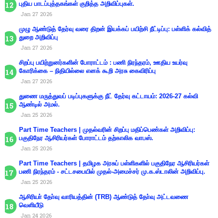
புதிய பாடப்புத்தகங்கள் குறித்த அறிவிப்புகள்.
Jan 27 2026
முழு ஆண்டுத் தேர்வு வரை திறன் இயக்கப் பயிற்சி நீட்டிப்பு: பள்ளிக் கல்வித்
துறை அறிவிப்பு
Jan 27 2026
சிறப்பு பயிற்றுனர்களின் போராட்டம் : பணி நிரந்தரம், ஊதிய உயர்வு
கோரிக்கை – நிதியில்லை எனக் கூறி அரசு கைவிரிப்பு
Jan 27 2026
துணை மருத்துவப் படிப்புகளுக்கு நீட் தேர்வு கட்டாயம்: 2026-27 கல்வி
ஆண்டில் அமல்.
Jan 25 2026
Part Time Teachers | முதல்வரின் சிறப்பு மதிப்பெண்கள் அறிவிப்பு:
பகுதிநேர ஆசிரியர்கள் போராட்டம் தற்காலிக வாபஸ்.
Jan 25 2026
Part Time Teachers | தமிழக அரசுப் பள்ளிகளில் பகுதிநேர ஆசிரியர்கள்
பணி நிரந்தரம் - சட்டசபையில் முதல்-அமைச்சர் மு.க.ஸ்டாலின் அறிவிப்பு.
Jan 25 2026
ஆசிரியா் தோ்வு வாரியத்தின் (TRB) ஆண்டுத் தோ்வு அட்டவணை
வெளியீடு
Jan 24 2026