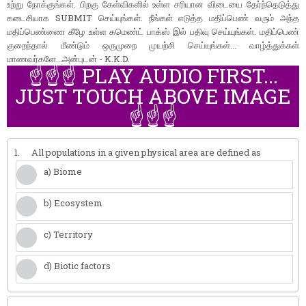
உற்று நோக்குங்கள். பிறகு கேள்விகளில் உள்ள சரியான விடையை தேர்ந்தெடுத்து
கடைசியாக SUBMIT செய்யுங்கள். நீங்கள் எடுத்த மதிப்பெண் வரும் அந்த
மதிப்பெண்ணை கீழே உள்ள கமெண்ட் பாக்ஸ் இல் பதிவு செய்யுங்கள். மதிப்பெண்
குறைந்தால் மீண்டும் ஒருமுறை முயற்சி செய்யுங்கள்... வாழ்த்துக்கள்
மாணவர்களே...அன்புடன் - K.K.D.
☝️☝️☝️ PLAY AUDIO FIRST...
JUST TOUCH ABOVE IMAGE
☝️☝️☝️
1.
All populations in a given physical area are defined as
a) Biome
b) Ecosystem
c) Territory
d) Biotic factors