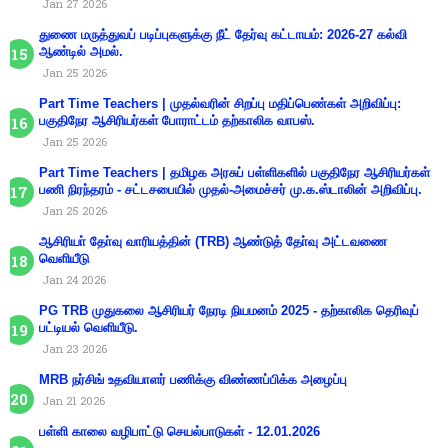
Jan 27 2026
துணை மருத்துவப் படிப்புகளுக்கு நீட் தேர்வு கட்டாயம்: 2026-27 கல்வி
ஆண்டில் அமல்.
Jan 25 2026
Part Time Teachers | முதல்வரின் சிறப்பு மதிப்பெண்கள் அறிவிப்பு:
பகுதிநேர ஆசிரியர்கள் போராட்டம் தற்காலிக வாபஸ்.
Jan 25 2026
Part Time Teachers | தமிழக அரசுப் பள்ளிகளில் பகுதிநேர ஆசிரியர்கள்
பணி நிரந்தரம் - சட்டசபையில் முதல்-அமைச்சர் மு.க.ஸ்டாலின் அறிவிப்பு.
Jan 25 2026
ஆசிரியா் தோ்வு வாரியத்தின் (TRB) ஆண்டுத் தோ்வு அட்டவணை
வெளியீடு
Jan 24 2026
PG TRB முதுகலை ஆசிரியர் நேரடி நியமனம் 2025 - தற்காலிக தெரிவுப்
பட்டியல் வெளியீடு.
Jan 23 2026
MRB நர்சிங் உதவியாளர் பணிக்கு விண்ணப்பிக்க அழைப்பு
Jan 21 2026
பள்ளி காலை வழிபாட்டு செயல்பாடுகள் - 12.01.2026