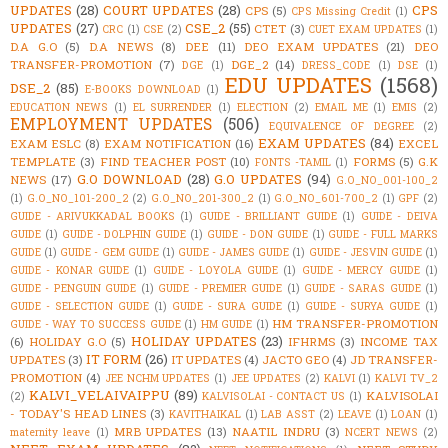
UPDATES
(28)
COURT UPDATES
(28)
CPS
CPS
(5)
CPS Missing Credit
(1)
UPDATES
(27)
CSE_2
(55)
CTET
(3)
CRC
(1)
CSE
(2)
CUET EXAM UPDATES
(1)
D.A G.O
(5)
D.A NEWS
(8)
DEE
(11)
DEO EXAM UPDATES
(21)
DEO
TRANSFER-PROMOTION
(7)
DGE_2
(14)
DGE
(1)
DRESS_CODE
(1)
DSE
(1)
EDU UPDATES
(1568)
DSE_2
(85)
E-BOOKS DOWNLOAD
(1)
EDUCATION NEWS
(1)
EL SURRENDER
(1)
ELECTION
(2)
EMAIL ME
(1)
EMIS
(2)
EMPLOYMENT UPDATES
(506)
EQUIVALENCE OF DEGREE
(2)
EXAM UPDATES
(84)
EXAM ESLC
(8)
EXAM NOTIFICATION
(16)
EXCEL
TEMPLATE
(3)
FIND TEACHER POST
(10)
FORMS
(5)
G.K
FONTS -TAMIL
(1)
G.O DOWNLOAD
(28)
G.O UPDATES
(94)
NEWS
(17)
G.O_NO_001-100_2
(1)
G.O_NO_101-200_2
(2)
G.O_NO_201-300_2
(1)
G.O_NO_601-700_2
(1)
GPF
(2)
GUIDE - ARIVUKKADAL BOOKS
(1)
GUIDE - BRILLIANT GUIDE
(1)
GUIDE - DEIVA
GUIDE
(1)
GUIDE - DOLPHIN GUIDE
(1)
GUIDE - DON GUIDE
(1)
GUIDE - FULL MARKS
GUIDE
(1)
GUIDE - GEM GUIDE
(1)
GUIDE - JAMES GUIDE
(1)
GUIDE - JESVIN GUIDE
(1)
GUIDE - KONAR GUIDE
(1)
GUIDE - LOYOLA GUIDE
(1)
GUIDE - MERCY GUIDE
(1)
GUIDE - PENGUIN GUIDE
(1)
GUIDE - PREMIER GUIDE
(1)
GUIDE - SARAS GUIDE
(1)
GUIDE - SELECTION GUIDE
(1)
GUIDE - SURA GUIDE
(1)
GUIDE - SURYA GUIDE
(1)
HM TRANSFER-PROMOTION
GUIDE - WAY TO SUCCESS GUIDE
(1)
HM GUIDE
(1)
HOLIDAY UPDATES
(23)
(6)
HOLIDAY G.O
(5)
IFHRMS
(3)
INCOME TAX
IT FORM
(26)
UPDATES
(3)
IT UPDATES
(4)
JACTO GEO
(4)
JD TRANSFER-
PROMOTION
(4)
JEE NCHM UPDATES
(1)
JEE UPDATES
(2)
KALVI
(1)
KALVI TV_2
KALVI_VELAIVAIPPU
(89)
KALVISOLAI
(2)
KALVISOLAI - CONTACT US
(1)
- TODAY'S HEAD LINES
(3)
KAVITHAIKAL
(1)
LAB ASST
(2)
LEAVE
(1)
LOAN
(1)
MRB UPDATES
(13)
NAATIL INDRU
(3)
maternity leave
(1)
NCERT NEWS
(2)