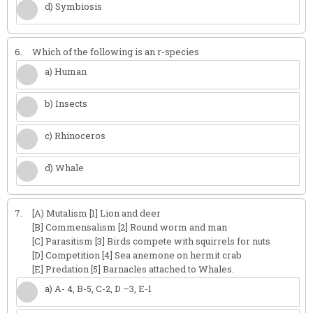
d) Symbiosis
6.
Which of the following is an r-species
a) Human
b) Insects
c) Rhinoceros
d) Whale
7.
[A) Mutalism [1] Lion and deer
[B] Commensalism [2] Round worm and man
[C] Parasitism [3] Birds compete with squirrels for nuts
[D] Competition [4] Sea anemone on hermit crab
[E] Predation [5] Barnacles attached to Whales.
a) A- 4, B-5, C-2, D –3, E-1