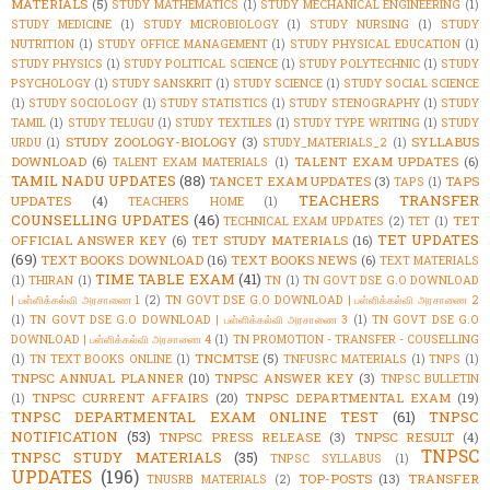
MATERIALS
(5)
STUDY MATHEMATICS
(1)
STUDY MECHANICAL ENGINEERING
(1)
STUDY MEDICINE
(1)
STUDY MICROBIOLOGY
(1)
STUDY NURSING
(1)
STUDY
NUTRITION
(1)
STUDY OFFICE MANAGEMENT
(1)
STUDY PHYSICAL EDUCATION
(1)
STUDY PHYSICS
(1)
STUDY POLITICAL SCIENCE
(1)
STUDY POLYTECHNIC
(1)
STUDY
PSYCHOLOGY
(1)
STUDY SANSKRIT
(1)
STUDY SCIENCE
(1)
STUDY SOCIAL SCIENCE
(1)
STUDY SOCIOLOGY
(1)
STUDY STATISTICS
(1)
STUDY STENOGRAPHY
(1)
STUDY
TAMIL
(1)
STUDY TELUGU
(1)
STUDY TEXTILES
(1)
STUDY TYPE WRITING
(1)
STUDY
STUDY ZOOLOGY-BIOLOGY
(3)
SYLLABUS
URDU
(1)
STUDY_MATERIALS_2
(1)
DOWNLOAD
(6)
TALENT EXAM UPDATES
(6)
TALENT EXAM MATERIALS
(1)
TAMIL NADU UPDATES
(88)
TANCET EXAM UPDATES
(3)
TAPS
TAPS
(1)
TEACHERS TRANSFER
UPDATES
(4)
TEACHERS HOME
(1)
COUNSELLING UPDATES
(46)
TET
TECHNICAL EXAM UPDATES
(2)
TET
(1)
TET UPDATES
OFFICIAL ANSWER KEY
(6)
TET STUDY MATERIALS
(16)
(69)
TEXT BOOKS DOWNLOAD
(16)
TEXT BOOKS NEWS
(6)
TEXT MATERIALS
TIME TABLE EXAM
(41)
(1)
THIRAN
(1)
TN
(1)
TN GOVT DSE G.O DOWNLOAD
| பள்ளிக்கல்வி அரசாணை 1
(2)
TN GOVT DSE G.O DOWNLOAD | பள்ளிக்கல்வி அரசாணை 2
(1)
TN GOVT DSE G.O DOWNLOAD | பள்ளிக்கல்வி அரசாணை 3
(1)
TN GOVT DSE G.O
DOWNLOAD | பள்ளிக்கல்வி அரசாணை 4
(1)
TN PROMOTION - TRANSFER - COUSELLING
TNCMTSE
(5)
(1)
TN TEXT BOOKS ONLINE
(1)
TNFUSRC MATERIALS
(1)
TNPS
(1)
TNPSC ANNUAL PLANNER
(10)
TNPSC ANSWER KEY
(3)
TNPSC BULLETIN
TNPSC CURRENT AFFAIRS
(20)
TNPSC DEPARTMENTAL EXAM
(19)
(1)
TNPSC DEPARTMENTAL EXAM ONLINE TEST
(61)
TNPSC
NOTIFICATION
(53)
TNPSC PRESS RELEASE
(3)
TNPSC RESULT
(4)
TNPSC
TNPSC STUDY MATERIALS
(35)
TNPSC SYLLABUS
(1)
UPDATES
(196)
TOP-POSTS
(13)
TRANSFER
TNUSRB MATERIALS
(2)