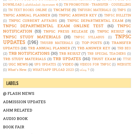
DOWNLOAD | பள்ளிக்கல்வி அரசாணை 4
(1)
TN PROMOTION - TRANSFER - COUSELLING
TNCMTSE
(5)
(1)
TN TEXT BOOKS ONLINE
(1)
TNFUSRC MATERIALS
(1)
TNPS
(1)
TNPSC ANNUAL PLANNER
(10)
TNPSC ANSWER KEY
(3)
TNPSC BULLETIN
TNPSC CURRENT AFFAIRS
(20)
TNPSC DEPARTMENTAL EXAM
(19)
(1)
TNPSC DEPARTMENTAL EXAM ONLINE TEST
(61)
TNPSC
NOTIFICATION
(53)
TNPSC PRESS RELEASE
(3)
TNPSC RESULT
(4)
TNPSC
TNPSC STUDY MATERIALS
(35)
TNPSC SYLLABUS
(1)
UPDATES
(196)
TOP-POSTS
(13)
TRANSFER
TNUSRB MATERIALS
(2)
UPDATES
(18)
TRB ANNUAL PLANNER
(7)
TRB ANSWER KEY
(4)
TRB BEO
TRB NOTIFICATIONS
(30)
TRB RESULT
(7)
(2)
TRB SPECIAL TEACHERS
(1)
TRB UPDATES
(161)
TRB STUDY MATERIALS
(3)
TRUST EXAM
(4)
TTSE
UGC NEWS
(4)
VIDEO
(6)
(2)
UPS UPDATES
(1)
VIDEOS FOR TNPSC
(1)
WEBSITE
(1)
What's New.
(1)
WHATSAPP UPLOAD 2023
(2)
எப்படி ?
(1)
LABELS
@ FLASH NEWS
ADMISSION UPDATES
AHM RELATED
AUDIO BOOK
BOOK FAIR