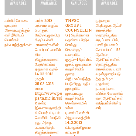
கல்விச்சோலை
மார்ச் 2013
TNPSC
முந்தைய
உறவுகள்
பத்தாம் வகுப்பு
GROUP I
அ.தி.மு.க ஆட்சி
அனைவருக்கும்
பொதுத்
COUNSELLIN
காலத்தில்
என் இனியப்
தேர்வெழுதவிரு
G | பிடித்தமான
தொகுப்பூதிய
பொங்கல்
க்கும் பள்ளி
பதவியை தேர்வு
அடிப்படையில்,
நல்வாழ்த்துக்கள்
மாணவர்களின்
செய்து
பணி நியமனம்
.
பெயர் பட்டியலில்
கொள்ளும்
செய்யப்பட்ட 55
சில
வகையில்
ஆயிரம்
திருத்தங்களை
குரூப்–1 தேர்வில்
ஆசிரியர்களின்
மேற்கொள்ள
முதல் முறையாக
தொகுப்பூதிய
ஏதுவாக வரும்
கவுன்சிலிங்
காலத்தை, பணி
14.03.2013
முறை
வரன்முறைப்படு
முதல்
அறிமுகப்படுத்த
த்த தமிழக
25.03.2013
ப்படுகிறது. புதிய
முதல்வர்
வரை
முறையில்
நடவடிக்கை
http://www.pe
முதலாவது
எடுக்க வேண்டும்
ps.tn.nic.in/ssl
கவுன்சிலிங்
என ஆசிரியர்கள்
c என்ற
சென்னையில்
எதிர்பார்க்கின்ற
இணையதளத்தி
உள்ள
னர்.
ல் பெயர்பட்டியல்
டி.என்.பி.எஸ்.சி.
வெளியிடப்படுகி
அலுவலகத்தில்
றது. அதை
14..2.2013
பயன்படுத்தி
வியாழக்கிழமை
திருத்தங்களை
காலை 9