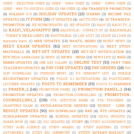
GUIDE - SELECTION GUIDE
(1)
GUIDE - SURA GUIDE
(1)
GUIDE - SURYA GUIDE
(1)
HM TRANSFER-PROMOTION
GUIDE - WAY TO SUCCESS GUIDE
(1)
HM GUIDE
(1)
HOLIDAY UPDATES
(23)
(6)
HOLIDAY G.O
(5)
IFHRMS
(3)
INCOME TAX
IT FORM
(26)
UPDATES
(3)
IT UPDATES
(4)
JACTO GEO
(4)
JD TRANSFER-
PROMOTION
(4)
JEE NCHM UPDATES
(1)
JEE UPDATES
(2)
KALVI
(1)
KALVI TV_2
KALVI_VELAIVAIPPU
(89)
KALVISOLAI
(2)
KALVISOLAI - CONTACT US
(1)
- TODAY'S HEAD LINES
(3)
KAVITHAIKAL
(1)
LAB ASST
(2)
LEAVE
(1)
LOAN
(1)
MRB UPDATES
(13)
NAATIL INDRU
(3)
maternity leave
(1)
NCERT NEWS
(2)
NEET EXAM UPDATES
(82)
NEET STUDY
NEET NOTIFICATIONS
(1)
NET-SET UPDATES
(28)
MATERIALS
(9)
NET-SET NOTIFICATION
(11)
NEWS - INDIA
(13)
NHIS
(3)
NEW INDIA SAMACHAR
(1)
NEWS
(1)
NEWS LIVE
(1)
ONLINE TEST
(53)
NMMS UPDATES
(3)
PART TIME
ONE DAY SALARY
(1)
PAY COM UPDATES
(32)
PAY ORDERS
(28)
TEACHERS UPDATES
(6)
PAY
POLICE
SLIP DOWNLOAD
(1)
PENSION NEWS
(2)
PG SENIORITY LIST
(1)
RECRUITMENT UPDATES
(9)
POLICE S.I NOTIFICATIONS
(2)
POLYTECHNIC
POSTS TO REMEMBER
(55)
LECTURER UPDATES
(2)
POSTS-TO-REMEMBER
PRAYER_2
(141)
PROMOTION PANEL_2
(94)
(1)
PROMOTION PANEL
(2)
PROMOTION-
PROMOTION UPDATES
(16)
PROMOTION-COUNSELLING
(1)
COUNSELLING_2
(138)
PTA QUESTION BANK
(1)
PTA TEACHERS
(2)
REGULARISATION ORDERS
(22)
RESULT - LINK
(5)
QUARTERLY EXAM
(1)
RESULT UPDATES
(90)
RH DOWNLOAD
(10)
RRB
(4)
RTE UPDATES
(4)
SCHOLARSHIP UPDATES
(6)
SCHOOL UPDATES
(13)
SELVA UPDATES
(1)
STORY
(8)
SHARE NOW
(1)
SMC
(2)
SSC UPDATES
(2)
STUDY ACCOUNTANCY
(1)
STUDY AGRI SCIENCE
(1)
STUDY ARABIC
(1)
STUDY AUDITING
(1)
STUDY
STUDY BOTANY-BIOLOGY
(3)
AUTOMOBILE
(1)
STUDY BIO CHEMISTRY
(1)