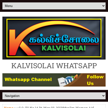
KALVISOLAI WHATSAPP
Home
» » G.O. (D) No.14 Dt: May 03, 2013|Muslim Women Aid