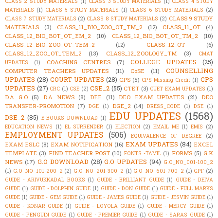
CLASS 2 STUDY MATERIALS
(1)
CLASS 3 STUDY MATERIALS
(1)
CLASS 4 STUDY
MATERIALS
(1)
CLASS 5 STUDY MATERIALS
(1)
CLASS 6 STUDY MATERIALS
(2)
CLASS 9 STUDY
CLASS 7 STUDY MATERIALS
(2)
CLASS 8 STUDY MATERIALS
(2)
MATERIALS
(3)
CLASS_11_BIO_ZOO_OT_TM_2
(12)
CLASS_11_OT
(4)
CLASS_12_BIO_BOT_OT_EM_2
(10)
CLASS_12_BIO_BOT_OT_TM_2
(10)
CLASS_12_BIO_ZOO_OT_TEM_2
(12)
CLASS_12_OT
(6)
CLASS_12_ZOO_OT_TEM_2
(13)
CLASS_12_ZOOLOGY_TM
(3)
CMAT
COLLEGE UPDATES
(25)
COACHING CENTRES
(7)
UPDATES
(1)
COUNSELLING
COMPUTER TEACHERS UPDATES
(11)
CoSE
(11)
UPDATES
(28)
COURT UPDATES
(28)
CPS
CPS
(5)
CPS Missing Credit
(1)
UPDATES
(27)
CSE_2
(55)
CTET
(3)
CRC
(1)
CSE
(2)
CUET EXAM UPDATES
(1)
D.A G.O
(5)
D.A NEWS
(8)
DEE
(11)
DEO EXAM UPDATES
(21)
DEO
TRANSFER-PROMOTION
(7)
DGE_2
(14)
DGE
(1)
DRESS_CODE
(1)
DSE
(1)
EDU UPDATES
(1568)
DSE_2
(85)
E-BOOKS DOWNLOAD
(1)
EDUCATION NEWS
(1)
EL SURRENDER
(1)
ELECTION
(2)
EMAIL ME
(1)
EMIS
(2)
EMPLOYMENT UPDATES
(506)
EQUIVALENCE OF DEGREE
(2)
EXAM UPDATES
(84)
EXAM ESLC
(8)
EXAM NOTIFICATION
(16)
EXCEL
TEMPLATE
(3)
FIND TEACHER POST
(10)
FORMS
(5)
G.K
FONTS -TAMIL
(1)
G.O DOWNLOAD
(28)
G.O UPDATES
(94)
NEWS
(17)
G.O_NO_001-100_2
(1)
G.O_NO_101-200_2
(2)
G.O_NO_201-300_2
(1)
G.O_NO_601-700_2
(1)
GPF
(2)
GUIDE - ARIVUKKADAL BOOKS
(1)
GUIDE - BRILLIANT GUIDE
(1)
GUIDE - DEIVA
GUIDE
(1)
GUIDE - DOLPHIN GUIDE
(1)
GUIDE - DON GUIDE
(1)
GUIDE - FULL MARKS
GUIDE
(1)
GUIDE - GEM GUIDE
(1)
GUIDE - JAMES GUIDE
(1)
GUIDE - JESVIN GUIDE
(1)
GUIDE - KONAR GUIDE
(1)
GUIDE - LOYOLA GUIDE
(1)
GUIDE - MERCY GUIDE
(1)
GUIDE - PENGUIN GUIDE
(1)
GUIDE - PREMIER GUIDE
(1)
GUIDE - SARAS GUIDE
(1)