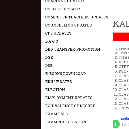
COACHING CENTRES
COLLEGE UPDATES
COMPUTER TEACHERS UPDATES
KAL
COUNSELLING UPDATES
CPS UPDATES
D.A G.O
டிசம்ப
DEO TRANSFER-PROMOTION
பள்ளி 
DGE
TNHSP
BEL IN
DSE
CTET 
DSE -
E-BOOKS DOWNLOAD
CLAS
CLASS
EDU UPDATES
CLASS
ELECTION
CLAS
CLAS
EMPLOYMENT UPDATES
CLAS
CLAS
EQUIVALENCE OF DEGREE
TNPS
EXAM ESLC
பணிய
EXAM NOTIFICATION
Feb 