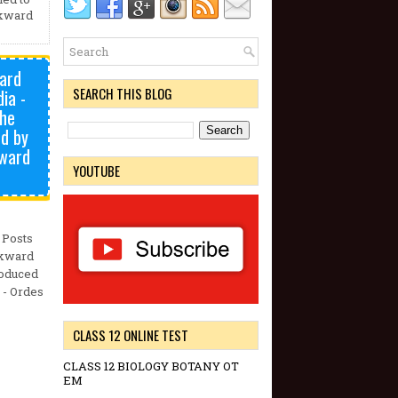
ckward
ard
SEARCH THIS BLOG
ia -
the
ed by
kward
YOUTUBE
 Posts
ackward
roduced
 - Ordes
CLASS 12 ONLINE TEST
CLASS 12 BIOLOGY BOTANY OT
EM