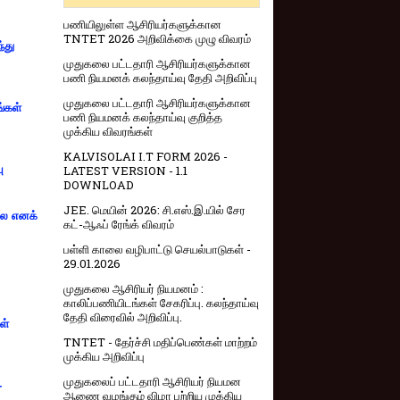
பணியிலுள்ள ஆசிரியர்களுக்கான
TNTET 2026 அறிவிக்கை முழு விவரம்
்து
முதுகலை பட்டதாரி ஆசிரியர்களுக்கான
பணி நியமனக் கலந்தாய்வு தேதி அறிவிப்பு
முதுகலை பட்டதாரி ஆசிரியர்களுக்கான
ங்கள்
பணி நியமனக் கலந்தாய்வு குறித்த
முக்கிய விவரங்கள்
KALVISOLAI I.T FORM 2026 -
ு
LATEST VERSION - 1.1
DOWNLOAD
JEE. மெயின் 2026: சி.எஸ்.இ.யில் சேர
்லை எனக்
கட்-ஆஃப் ரேங்க் விவரம்
பள்ளி காலை வழிபாட்டு செயல்பாடுகள் -
29.01.2026
முதுகலை ஆசிரியர் நியமனம் :
காலிப்பணியிடங்கள் சேகரிப்பு. கலந்தாய்வு
தேதி விரைவில் அறிவிப்பு.
ள்
TNTET - தேர்ச்சி மதிப்பெண்கள் மாற்றம்
முக்கிய அறிவிப்பு
முதுகலைப் பட்டதாரி ஆசிரியர் நியமன
-
ஆணை வழங்கும் விழா பற்றிய முக்கிய