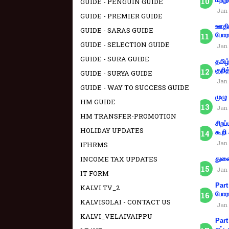
GUIDE - PENGUIN GUIDE
Jan 
GUIDE - PREMIER GUIDE
ஊதிய
GUIDE - SARAS GUIDE
போரா
GUIDE - SELECTION GUIDE
Jan 
GUIDE - SURA GUIDE
தமிழ
குறித
GUIDE - SURYA GUIDE
Jan 
GUIDE - WAY TO SUCCESS GUIDE
முழு
HM GUIDE
Jan 
HM TRANSFER-PROMOTION
சிறப
HOLIDAY UPDATES
கூறி
Jan 
IFHRMS
INCOME TAX UPDATES
துணை
Jan 
IT FORM
Part
KALVI TV_2
போரா
KALVISOLAI - CONTACT US
Jan 
KALVI_VELAIVAIPPU
Part