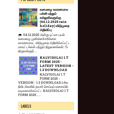
கனமழை காரணமாக
பள்ளி மற்றும்
கல்லூரிகளுக்கு
(04.12.2025 rain
holiday) விடுமுறை
அறிவிப்பு.
🌧️ 04.12.2025 அன்று டிட்வா புயல்
கனமழை முன்னெச்சரிக்கை
காரணமாக, விடுமுறை அறிவிக்கப்பட்ட
மாவட்டங்கள் மற்றும் நிறுவனங்கள்: 💦
திருவள்ளூர் ...
KALVISOLAI I.T
FORM 2025 -
LATEST VERSION -
1.3 DOWNLOAD
KALVISOLAI I.T
FORM 2025 -
VERSION - 1.3 DOWNLOAD | சில
நிமிடங்களில் தயார் செய்யும் வகையில்
வடிவமைக்கப்பட்ட KALVISOLAI I.T
FORM 2025.......
LABELS