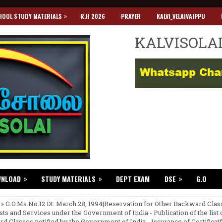
»
HOOL STUDY MATERIALS
R.H 2026
PRAYER
KALVI_VELAIVAIPPU
KALVISOLA
»
»
»
WNLOAD
STUDY MATERIALS
DEPT EXAM
DSE
G.O
 » G.O.Ms.No.12 Dt: March 28, 1994|Reservation for Other Backward Clas
sts and Services under the Government of India - Publication of the list 
d Classes notified by the Government of India - Issurance of Certificatf