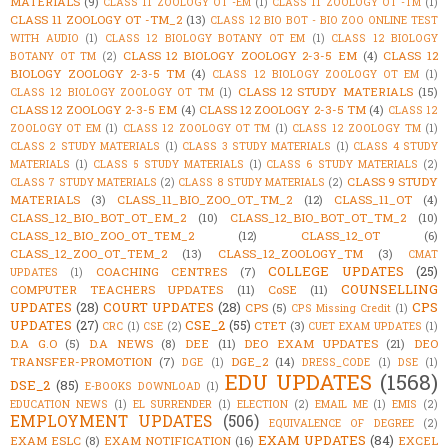
MATERIALS
(9)
CLASS 11 ZOOLOGY OT -EM
(1)
CLASS 11 ZOOLOGY OT -TM
(1)
CLASS 11 ZOOLOGY OT -TM_2
(13)
CLASS 12 BIO BOT - BIO ZOO ONLINE TEST
WITH AUDIO
(1)
CLASS 12 BIOLOGY BOTANY OT EM
(1)
CLASS 12 BIOLOGY
CLASS 12 BIOLOGY ZOOLOGY 2-3-5 EM
(4)
CLASS 12
BOTANY OT TM
(2)
BIOLOGY ZOOLOGY 2-3-5 TM
(4)
CLASS 12 BIOLOGY ZOOLOGY OT EM
(1)
CLASS 12 STUDY MATERIALS
(15)
CLASS 12 BIOLOGY ZOOLOGY OT TM
(1)
CLASS 12 ZOOLOGY 2-3-5 EM
(4)
CLASS 12 ZOOLOGY 2-3-5 TM
(4)
CLASS 12
ZOOLOGY OT EM
(1)
CLASS 12 ZOOLOGY OT TM
(1)
CLASS 12 ZOOLOGY TM
(1)
CLASS 2 STUDY MATERIALS
(1)
CLASS 3 STUDY MATERIALS
(1)
CLASS 4 STUDY
MATERIALS
(1)
CLASS 5 STUDY MATERIALS
(1)
CLASS 6 STUDY MATERIALS
(2)
CLASS 9 STUDY
CLASS 7 STUDY MATERIALS
(2)
CLASS 8 STUDY MATERIALS
(2)
MATERIALS
(3)
CLASS_11_BIO_ZOO_OT_TM_2
(12)
CLASS_11_OT
(4)
CLASS_12_BIO_BOT_OT_EM_2
(10)
CLASS_12_BIO_BOT_OT_TM_2
(10)
CLASS_12_BIO_ZOO_OT_TEM_2
(12)
CLASS_12_OT
(6)
CLASS_12_ZOO_OT_TEM_2
(13)
CLASS_12_ZOOLOGY_TM
(3)
CMAT
COLLEGE UPDATES
(25)
COACHING CENTRES
(7)
UPDATES
(1)
COUNSELLING
COMPUTER TEACHERS UPDATES
(11)
CoSE
(11)
UPDATES
(28)
COURT UPDATES
(28)
CPS
CPS
(5)
CPS Missing Credit
(1)
UPDATES
(27)
CSE_2
(55)
CTET
(3)
CRC
(1)
CSE
(2)
CUET EXAM UPDATES
(1)
D.A G.O
(5)
D.A NEWS
(8)
DEE
(11)
DEO EXAM UPDATES
(21)
DEO
TRANSFER-PROMOTION
(7)
DGE_2
(14)
DGE
(1)
DRESS_CODE
(1)
DSE
(1)
EDU UPDATES
(1568)
DSE_2
(85)
E-BOOKS DOWNLOAD
(1)
EDUCATION NEWS
(1)
EL SURRENDER
(1)
ELECTION
(2)
EMAIL ME
(1)
EMIS
(2)
EMPLOYMENT UPDATES
(506)
EQUIVALENCE OF DEGREE
(2)
EXAM UPDATES
(84)
EXAM ESLC
(8)
EXAM NOTIFICATION
(16)
EXCEL