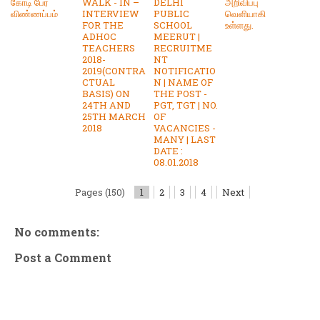
கோடி பேர்
WALK - IN –
DELHI
அறிவிப்பு
விண்ணப்பம்
INTERVIEW
PUBLIC
வெளியாகி
FOR THE
SCHOOL
உள்ளது.
ADHOC
MEERUT |
TEACHERS
RECRUITME
2018-
NT
2019(CONTRA
NOTIFICATIO
CTUAL
N | NAME OF
BASIS) ON
THE POST -
24TH AND
PGT, TGT | NO.
25TH MARCH
OF
2018
VACANCIES -
MANY | LAST
DATE :
08.01.2018
Pages (150)
1
2
3
4
Next
No comments:
Post a Comment