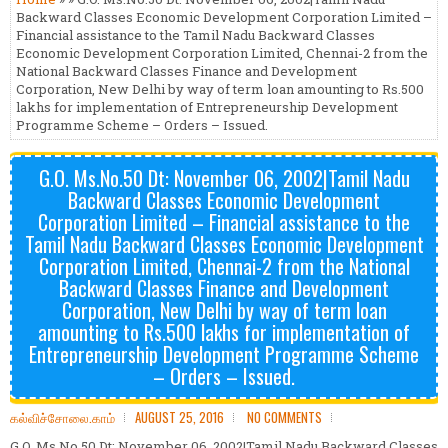
Backward Classes Economic Development Corporation Limited –
Financial assistance to the Tamil Nadu Backward Classes
Economic Development Corporation Limited, Chennai-2 from the
National Backward Classes Finance and Development
Corporation, New Delhi by way of term loan amounting to Rs.500
lakhs for implementation of Entrepreneurship Development
Programme Scheme – Orders – Issued.
G.O. Ms.No.50 Dt: November 06, 2002|Tamil Nadu
Backward Classes Economic Development
Corporation Limited – Financial assistance to the
Tamil Nadu Backward Classes Economic Development
Corporation Limited, Chennai-2 from the National
Backward Classes Finance and Development
Corporation, New Delhi by way of term loan
amounting to Rs.500 lakhs for implementation of
Entrepreneurship Development Programme Scheme
– Orders – Issued.
கல்விச்சோலை.காம்
AUGUST 25, 2016
NO COMMENTS
G.O. Ms.No.50 Dt: November 06, 2002|Tamil Nadu Backward Classes