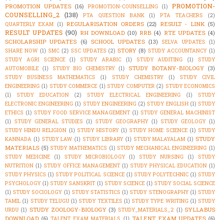
PROMOTION-
PROMOTION UPDATES
(16)
PROMOTION-COUNSELLING
(1)
COUNSELLING_2
(138)
PTA QUESTION BANK
(1)
PTA TEACHERS
(2)
REGULARISATION ORDERS
(22)
RESULT - LINK
(5)
QUARTERLY EXAM
(1)
RESULT UPDATES
(90)
RH DOWNLOAD
(10)
RRB
(4)
RTE UPDATES
(4)
SCHOLARSHIP UPDATES
(6)
SCHOOL UPDATES
(13)
SELVA UPDATES
(1)
STORY
(8)
SHARE NOW
(1)
SMC
(2)
SSC UPDATES
(2)
STUDY ACCOUNTANCY
(1)
STUDY AGRI SCIENCE
(1)
STUDY ARABIC
(1)
STUDY AUDITING
(1)
STUDY
STUDY BOTANY-BIOLOGY
(3)
AUTOMOBILE
(1)
STUDY BIO CHEMISTRY
(1)
STUDY BUSINESS MATHEMATICS
(1)
STUDY CHEMISTRY
(1)
STUDY CIVIL
ENGINEERING
(1)
STUDY COMMERCE
(1)
STUDY COMPUTER
(2)
STUDY ECONOMICS
(1)
STUDY EDUCATION
(2)
STUDY ELECTRICAL ENGINEERING
(1)
STUDY
ELECTRONIC ENGINEERING
(1)
STUDY ENGINEERING
(2)
STUDY ENGLISH
(1)
STUDY
ETHICS
(1)
STUDY FOOD SERVICE MANAGEMENT
(1)
STUDY GENERAL MACHINIST
(1)
STUDY GENERAL STUDIES
(1)
STUDY GEOGRAPHY
(1)
STUDY GEOLOGY
(1)
STUDY HINDU RELIGION
(1)
STUDY HISTORY
(1)
STUDY HOME SCIENCE
(1)
STUDY
STUDY
KANNADA
(1)
STUDY LAW
(1)
STUDY LIBRARY
(1)
STUDY MALAYALAM
(1)
MATERIALS
(5)
STUDY MATHEMATICS
(1)
STUDY MECHANICAL ENGINEERING
(1)
STUDY MEDICINE
(1)
STUDY MICROBIOLOGY
(1)
STUDY NURSING
(1)
STUDY
NUTRITION
(1)
STUDY OFFICE MANAGEMENT
(1)
STUDY PHYSICAL EDUCATION
(1)
STUDY PHYSICS
(1)
STUDY POLITICAL SCIENCE
(1)
STUDY POLYTECHNIC
(1)
STUDY
PSYCHOLOGY
(1)
STUDY SANSKRIT
(1)
STUDY SCIENCE
(1)
STUDY SOCIAL SCIENCE
(1)
STUDY SOCIOLOGY
(1)
STUDY STATISTICS
(1)
STUDY STENOGRAPHY
(1)
STUDY
TAMIL
(1)
STUDY TELUGU
(1)
STUDY TEXTILES
(1)
STUDY TYPE WRITING
(1)
STUDY
STUDY ZOOLOGY-BIOLOGY
(3)
SYLLABUS
URDU
(1)
STUDY_MATERIALS_2
(1)
DOWNLOAD
(6)
TALENT EXAM UPDATES
(6)
TALENT EXAM MATERIALS
(1)