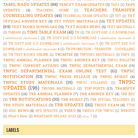
TAMIL NADU UPDATES
(88)
TANCET EXAM UPDATES
(3)
TAPS
TAPS
(1)
TEACHERS TRANSFER
UPDATES
(4)
TEACHERS HOME
(1)
COUNSELLING UPDATES
(46)
TET
TECHNICAL EXAM UPDATES
(2)
TET
(1)
TET UPDATES
OFFICIAL ANSWER KEY
(6)
TET STUDY MATERIALS
(16)
(69)
TEXT BOOKS DOWNLOAD
(16)
TEXT BOOKS NEWS
(6)
TEXT MATERIALS
TIME TABLE EXAM
(41)
(1)
THIRAN
(1)
TN
(1)
TN GOVT DSE G.O DOWNLOAD
| பள்ளிக்கல்வி அரசாணை 1
(2)
TN GOVT DSE G.O DOWNLOAD | பள்ளிக்கல்வி அரசாணை 2
(1)
TN GOVT DSE G.O DOWNLOAD | பள்ளிக்கல்வி அரசாணை 3
(1)
TN GOVT DSE G.O
DOWNLOAD | பள்ளிக்கல்வி அரசாணை 4
(1)
TN PROMOTION - TRANSFER - COUSELLING
TNCMTSE
(5)
(1)
TN TEXT BOOKS ONLINE
(1)
TNFUSRC MATERIALS
(1)
TNPS
(1)
TNPSC ANNUAL PLANNER
(10)
TNPSC ANSWER KEY
(3)
TNPSC BULLETIN
TNPSC CURRENT AFFAIRS
(20)
TNPSC DEPARTMENTAL EXAM
(19)
(1)
TNPSC DEPARTMENTAL EXAM ONLINE TEST
(61)
TNPSC
NOTIFICATION
(53)
TNPSC PRESS RELEASE
(3)
TNPSC RESULT
(4)
TNPSC
TNPSC STUDY MATERIALS
(35)
TNPSC SYLLABUS
(1)
UPDATES
(196)
TOP-POSTS
(13)
TRANSFER
TNUSRB MATERIALS
(2)
UPDATES
(18)
TRB ANNUAL PLANNER
(7)
TRB ANSWER KEY
(4)
TRB BEO
TRB NOTIFICATIONS
(30)
TRB RESULT
(7)
(2)
TRB SPECIAL TEACHERS
(1)
TRB UPDATES
(161)
TRB STUDY MATERIALS
(3)
TRUST EXAM
(4)
TTSE
UGC NEWS
(4)
VIDEO
(6)
(2)
UPS UPDATES
(1)
VIDEOS FOR TNPSC
(1)
WEBSITE
(1)
What's New.
(1)
WHATSAPP UPLOAD 2023
(2)
எப்படி ?
(1)
LABELS