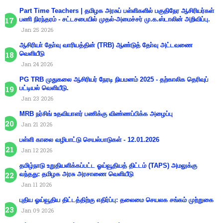
Part Time Teachers | தமிழக அரசுப் பள்ளிகளில் பகுதிநேர ஆசிரியர்கள்
பணி நிரந்தரம் - சட்டசபையில் முதல்-அமைச்சர் மு.க.ஸ்டாலின் அறிவிப்பு.
Jan 25 2026
ஆசிரியா் தோ்வு வாரியத்தின் (TRB) ஆண்டுத் தோ்வு அட்டவணை
வெளியீடு
Jan 24 2026
PG TRB முதுகலை ஆசிரியர் நேரடி நியமனம் 2025 - தற்காலிக தெரிவுப்
பட்டியல் வெளியீடு.
Jan 23 2026
MRB நர்சிங் உதவியாளர் பணிக்கு விண்ணப்பிக்க அழைப்பு
Jan 21 2026
பள்ளி காலை வழிபாட்டு செயல்பாடுகள் - 12.01.2026
Jan 12 2026
தமிழ்நாடு உறுதியளிக்கப்பட்ட ஓய்வூதியத் திட்டம் (TAPS) அமலுக்கு
வந்தது: தமிழக அரசு அரசாணை வெளியீடு
Jan 11 2026
புதிய ஓய்வூதிய திட்டத்திற்கு எதிர்ப்பு: தலைமை செயலக சங்கம் முற்றுகை
Jan 09 2026