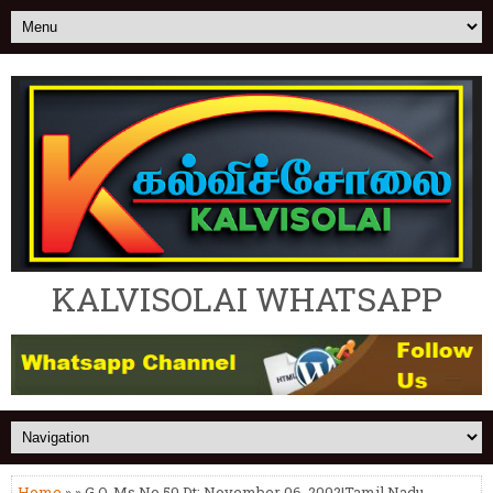
KALVISOLAI WHATSAPP
Home
» » G.O. Ms.No.50 Dt: November 06, 2002|Tamil Nadu