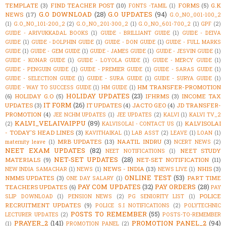
TEMPLATE
(3)
FIND TEACHER POST
(10)
FORMS
(5)
G.K
FONTS -TAMIL
(1)
G.O DOWNLOAD
(28)
G.O UPDATES
(94)
NEWS
(17)
G.O_NO_001-100_2
(1)
G.O_NO_101-200_2
(2)
G.O_NO_201-300_2
(1)
G.O_NO_601-700_2
(1)
GPF
(2)
GUIDE - ARIVUKKADAL BOOKS
(1)
GUIDE - BRILLIANT GUIDE
(1)
GUIDE - DEIVA
GUIDE
(1)
GUIDE - DOLPHIN GUIDE
(1)
GUIDE - DON GUIDE
(1)
GUIDE - FULL MARKS
GUIDE
(1)
GUIDE - GEM GUIDE
(1)
GUIDE - JAMES GUIDE
(1)
GUIDE - JESVIN GUIDE
(1)
GUIDE - KONAR GUIDE
(1)
GUIDE - LOYOLA GUIDE
(1)
GUIDE - MERCY GUIDE
(1)
GUIDE - PENGUIN GUIDE
(1)
GUIDE - PREMIER GUIDE
(1)
GUIDE - SARAS GUIDE
(1)
GUIDE - SELECTION GUIDE
(1)
GUIDE - SURA GUIDE
(1)
GUIDE - SURYA GUIDE
(1)
HM TRANSFER-PROMOTION
GUIDE - WAY TO SUCCESS GUIDE
(1)
HM GUIDE
(1)
HOLIDAY UPDATES
(23)
(6)
HOLIDAY G.O
(5)
IFHRMS
(3)
INCOME TAX
IT FORM
(26)
UPDATES
(3)
IT UPDATES
(4)
JACTO GEO
(4)
JD TRANSFER-
PROMOTION
(4)
JEE NCHM UPDATES
(1)
JEE UPDATES
(2)
KALVI
(1)
KALVI TV_2
KALVI_VELAIVAIPPU
(89)
KALVISOLAI
(2)
KALVISOLAI - CONTACT US
(1)
- TODAY'S HEAD LINES
(3)
KAVITHAIKAL
(1)
LAB ASST
(2)
LEAVE
(1)
LOAN
(1)
MRB UPDATES
(13)
NAATIL INDRU
(3)
maternity leave
(1)
NCERT NEWS
(2)
NEET EXAM UPDATES
(82)
NEET STUDY
NEET NOTIFICATIONS
(1)
NET-SET UPDATES
(28)
MATERIALS
(9)
NET-SET NOTIFICATION
(11)
NEWS - INDIA
(13)
NHIS
(3)
NEW INDIA SAMACHAR
(1)
NEWS
(1)
NEWS LIVE
(1)
ONLINE TEST
(53)
NMMS UPDATES
(3)
PART TIME
ONE DAY SALARY
(1)
PAY COM UPDATES
(32)
PAY ORDERS
(28)
TEACHERS UPDATES
(6)
PAY
POLICE
SLIP DOWNLOAD
(1)
PENSION NEWS
(2)
PG SENIORITY LIST
(1)
RECRUITMENT UPDATES
(9)
POLICE S.I NOTIFICATIONS
(2)
POLYTECHNIC
POSTS TO REMEMBER
(55)
LECTURER UPDATES
(2)
POSTS-TO-REMEMBER
PRAYER_2
(141)
PROMOTION PANEL_2
(94)
(1)
PROMOTION PANEL
(2)