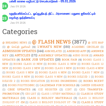
பள்ளி காலை வழிபாட்டு செயல்பாடுகள் - 09.01.2026
Jan 09 2026
உறுதியளிக்கப்பட்ட ஓய்வூதியத் திட்ட அரசாணை: மதுரை ஐகோர்ட்டில்
வழக்கு ஒத்திவைப்பு
Jan 09 2026
Categories
@ FLASH NEWS
(3877)
@ BREAKING NEWS
(1)
@ SITE MAP
1.WHAT'S NEW
(150)
@ செய்தி துளிகள்
(4)
(1)
ACADEMIC CIRCULAR
(1)
ADMISSION UPDATES
(144)
ANDROID APP
(5)
ANSWER
AHM RELATED
(1)
ARTICLES
(171)
KEY
(21)
ASSEMBLY UPDATES
(6)
AWARD
AUDIO BOOK
(1)
BANK JOB UPDATES
(29)
UPDATES
(8)
BOOK FAIR
(4)
BOOKS CLASS 1
NEW
(1)
BOOKS CLASS 10 NEW
(1)
BOOKS CLASS 11 NEW
(1)
BOOKS CLASS 12
NEW
(1)
BOOKS CLASS 2 NEW
(1)
BOOKS CLASS 3 NEW
(1)
BOOKS CLASS 4 NEW
(1)
BOOKS CLASS 5 NEW
(1)
BOOKS CLASS 6 NEW
(1)
BOOKS CLASS 7 NEW
(1)
BOOKS CLASS 8 NEW
(1)
BOOKS CLASS 9 NEW
(1)
BOOKS D.ELE.ED 1
(1)
BOOKS
BOOKS NCERT
D.ELE.ED 2
(1)
BOOKS EDUCATION
(2)
BOOKS ENGINEERING
(2)
(13)
CALENDAR FOR SCHOOLS
(6)
BOOKS POLYTECHNIC
(1)
CAREER GUIDANCE
CBSE UPDATES
(4)
CEO TRANSFER-
(1)
CCE REGISTER
(2)
CCRT
(1)
PROMOTION
(7)
CLASS 10 STUDY
CEO LIST
(1)
CLASS 1 STUDY MATERIALS
(1)
MATERIALS
(13)
CLASS 11 BIOLOGY MATERIALS
(3)
CLASS 11 BIOLOGY
CLASS 11 STUDY
ZOOLOGY OT -EM
(1)
CLASS 11 BIOLOGY ZOOLOGY OT -TM
(1)