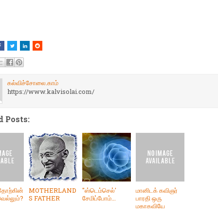
கல்விச்சோலை.காம்
https://www.kalvisolai.com/
d Posts:
தோற்கின்
MOTHERLAND
"ஸ்டெம்செல்'
மானிடக் கவிஞர்
ெல்லும்?
S FATHER
சேமிப்போம்...
பாரதி ஒரு
மகாகவியே