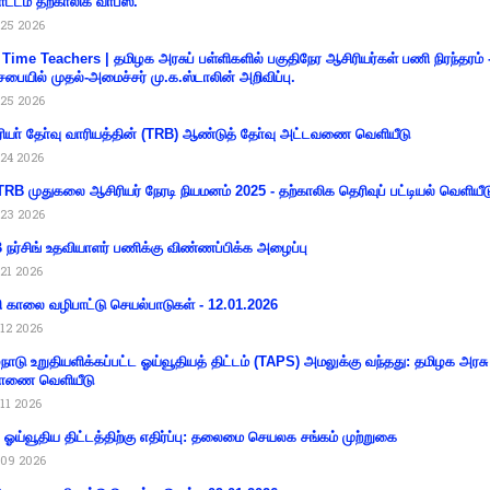
ட்டம் தற்காலிக வாபஸ்.
25 2026
 Time Teachers | தமிழக அரசுப் பள்ளிகளில் பகுதிநேர ஆசிரியர்கள் பணி நிரந்தரம் 
சபையில் முதல்-அமைச்சர் மு.க.ஸ்டாலின் அறிவிப்பு.
25 2026
ியா் தோ்வு வாரியத்தின் (TRB) ஆண்டுத் தோ்வு அட்டவணை வெளியீடு
24 2026
RB முதுகலை ஆசிரியர் நேரடி நியமனம் 2025 - தற்காலிக தெரிவுப் பட்டியல் வெளியீட
23 2026
நர்சிங் உதவியாளர் பணிக்கு விண்ணப்பிக்க அழைப்பு
21 2026
ி காலை வழிபாட்டு செயல்பாடுகள் - 12.01.2026
12 2026
்நாடு உறுதியளிக்கப்பட்ட ஓய்வூதியத் திட்டம் (TAPS) அமலுக்கு வந்தது: தமிழக அரசு
ாணை வெளியீடு
11 2026
ய ஓய்வூதிய திட்டத்திற்கு எதிர்ப்பு: தலைமை செயலக சங்கம் முற்றுகை
09 2026