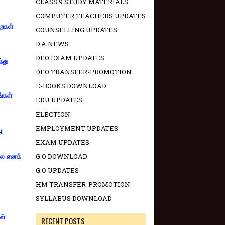
CLASS 9 STUDY MATERIALS
COMPUTER TEACHERS UPDATES
றைகள்
COUNSELLING UPDATES
D.A NEWS
DEO EXAM UPDATES
்து
DEO TRANSFER-PROMOTION
E-BOOKS DOWNLOAD
ங்கள்
EDU UPDATES
ELECTION
EMPLOYMENT UPDATES
ு
EXAM UPDATES
G.O DOWNLOAD
்லை எனக்
G.O UPDATES
HM TRANSFER-PROMOTION
SYLLABUS DOWNLOAD
ள்
RECENT POSTS