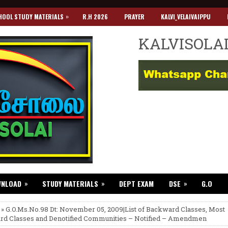
»
HOOL STUDY MATERIALS
R.H 2026
PRAYER
KALVI_VELAIVAIPPU
KALVISOLA
»
»
»
WNLOAD
STUDY MATERIALS
DEPT EXAM
DSE
G.O
 » G.O.Ms.No.98 Dt: November 05, 2009|List of Backward Classes, Most
d Classes and Denotified Communities – Notified – Amendmen