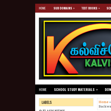
»
»
HOME
SUB DOMAINS
TEXT BOOKS
SC
»
HOME
SCHOOL STUDY MATERIALS
DO
LABELS
Home
»
Backwar
@ FLASH NEWS