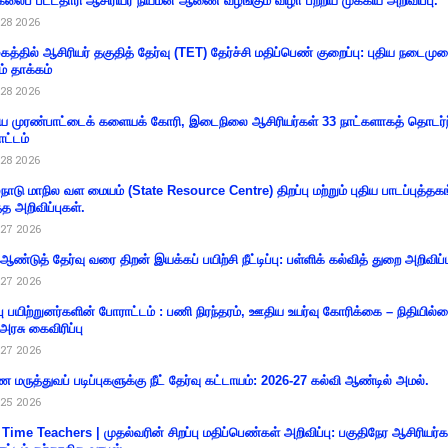
கலைப் பட்டதாரி ஆசிரியர் நியமன ஆணை வழங்கும் விழா பற்றிய முக்கிய அறிவிப்பு.
28 2026
கத்தில் ஆசிரியர் தகுதித் தேர்வு (TET) தேர்ச்சி மதிப்பெண் குறைப்பு: புதிய நடைமு
ம் தாக்கம்
28 2026
 முரண்பாட்டைக் களையக் கோரி, இடைநிலை ஆசிரியர்கள் 33 நாட்களாகத் தொடர்ந
ட்டம்
28 2026
்நாடு மாநில வள மையம் (State Resource Centre) திறப்பு மற்றும் புதிய பாடப்புத்தக
்த அறிவிப்புகள்.
27 2026
 ஆண்டுத் தேர்வு வரை திறன் இயக்கப் பயிற்சி நீட்டிப்பு: பள்ளிக் கல்வித் துறை அறிவிப்ப
27 2026
்பு பயிற்றுனர்களின் போராட்டம் : பணி நிரந்தரம், ஊதிய உயர்வு கோரிக்கை – நிதியில
 அரசு கைவிரிப்பு
27 2026
 மருத்துவப் படிப்புகளுக்கு நீட் தேர்வு கட்டாயம்: 2026-27 கல்வி ஆண்டில் அமல்.
25 2026
 Time Teachers | முதல்வரின் சிறப்பு மதிப்பெண்கள் அறிவிப்பு: பகுதிநேர ஆசிரியர்க