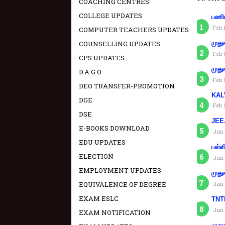
COACHING CENTRES
COLLEGE UPDATES
பணிய
Feb 
COMPUTER TEACHERS UPDATES
COUNSELLING UPDATES
முது
Feb 
CPS UPDATES
முது
D.A G.O
Feb 
DEO TRANSFER-PROMOTION
KAL
DGE
Feb 
DSE
JEE.
E-BOOKS DOWNLOAD
Jan 
EDU UPDATES
பள்ள
ELECTION
Jan 
EMPLOYMENT UPDATES
முது
EQUIVALENCE OF DEGREE
Jan 
EXAM ESLC
TNTE
Jan 
EXAM NOTIFICATION