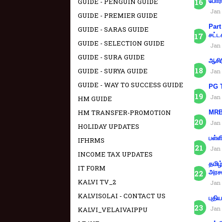
GUIDE - PENGUIN GUIDE
போரா
Jan 
GUIDE - PREMIER GUIDE
Part
GUIDE - SARAS GUIDE
சட்ட
GUIDE - SELECTION GUIDE
Jan 
GUIDE - SURA GUIDE
ஆசிர
GUIDE - SURYA GUIDE
Jan 
GUIDE - WAY TO SUCCESS GUIDE
PG T
Jan 
HM GUIDE
HM TRANSFER-PROMOTION
MRB 
Jan 
HOLIDAY UPDATES
பள்ள
IFHRMS
Jan 
INCOME TAX UPDATES
தமிழ
IT FORM
அரச
KALVI TV_2
Jan 
KALVISOLAI - CONTACT US
புதி
Jan 
KALVI_VELAIVAIPPU