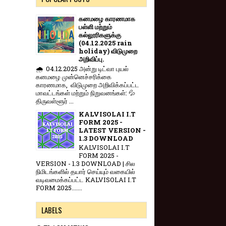
கனமழை காரணமாக
பள்ளி மற்றும்
கல்லூரிகளுக்கு
(04.12.2025 rain
holiday) விடுமுறை
அறிவிப்பு.
🌧️ 04.12.2025 அன்று டிட்வா புயல்
கனமழை முன்னெச்சரிக்கை
காரணமாக, விடுமுறை அறிவிக்கப்பட்ட
மாவட்டங்கள் மற்றும் நிறுவனங்கள்: 💦
திருவள்ளூர் ...
KALVISOLAI I.T
FORM 2025 -
LATEST VERSION -
1.3 DOWNLOAD
KALVISOLAI I.T
FORM 2025 -
VERSION - 1.3 DOWNLOAD | சில
நிமிடங்களில் தயார் செய்யும் வகையில்
வடிவமைக்கப்பட்ட KALVISOLAI I.T
FORM 2025.......
LABELS