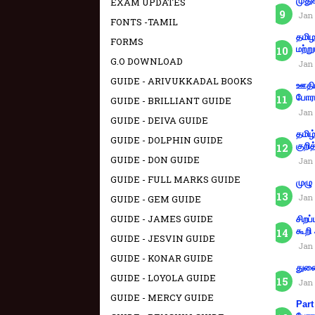
முது
EXAM UPDATES
Jan 
FONTS -TAMIL
தமிழ
FORMS
மற்று
G.O DOWNLOAD
Jan 
GUIDE - ARIVUKKADAL BOOKS
ஊதிய
போரா
GUIDE - BRILLIANT GUIDE
Jan 
GUIDE - DEIVA GUIDE
தமிழ
GUIDE - DOLPHIN GUIDE
குறித
GUIDE - DON GUIDE
Jan 
GUIDE - FULL MARKS GUIDE
முழு
Jan 
GUIDE - GEM GUIDE
GUIDE - JAMES GUIDE
சிறப
கூறி
GUIDE - JESVIN GUIDE
Jan 
GUIDE - KONAR GUIDE
துணை
GUIDE - LOYOLA GUIDE
Jan 
GUIDE - MERCY GUIDE
Part