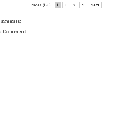
Pages (150)
1
2
3
4
Next
omments:
 a Comment