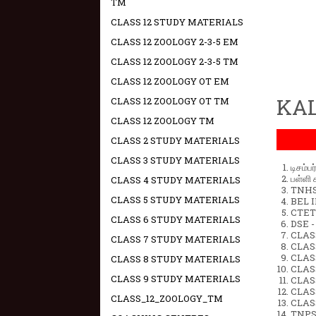
TM
CLASS 12 STUDY MATERIALS
CLASS 12 ZOOLOGY 2-3-5 EM
CLASS 12 ZOOLOGY 2-3-5 TM
CLASS 12 ZOOLOGY OT EM
KAL
CLASS 12 ZOOLOGY OT TM
CLASS 12 ZOOLOGY TM
CLASS 2 STUDY MATERIALS
CLASS 3 STUDY MATERIALS
டிசம்ப
பள்ளி 
CLASS 4 STUDY MATERIALS
TNHSP
CLASS 5 STUDY MATERIALS
BEL IN
CTET 
CLASS 6 STUDY MATERIALS
DSE -
CLAS
CLASS 7 STUDY MATERIALS
CLASS
CLASS
CLASS 8 STUDY MATERIALS
CLAS
CLASS 9 STUDY MATERIALS
CLAS
CLAS
CLASS_12_ZOOLOGY_TM
CLAS
TNPS