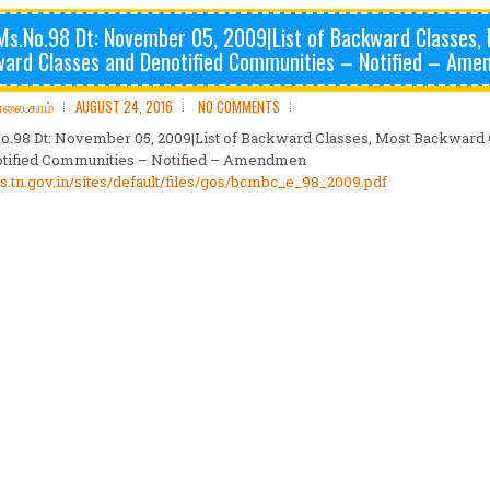
Ms.No.98 Dt: November 05, 2009|List of Backward Classes,
ard Classes and Denotified Communities – Notified – Am
ோலை.காம்
AUGUST 24, 2016
NO COMMENTS
o.98 Dt: November 05, 2009|List of Backward Classes, Most Backward 
tified Communities – Notified – Amendmen
ms.tn.gov.in/sites/default/files/gos/bcmbc_e_98_2009.pdf