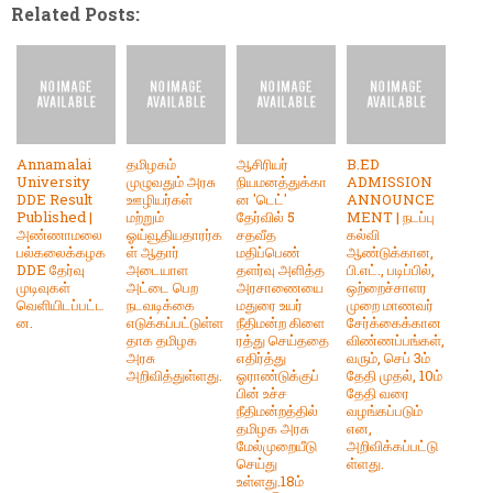
Related Posts:
Annamalai
தமிழகம்
ஆசிரியர்
B.ED
University
முழுவதும் அரசு
நியமனத்துக்கா
ADMISSION
DDE Result
ஊழியர்கள்
ன 'டெட்'
ANNOUNCE
Published |
மற்றும்
தேர்வில் 5
MENT | நடப்பு
அண்ணாமலை
ஓய்வூதியதாரர்க
சதவீத
கல்வி
பல்கலைக்கழக
ள் ஆதார்
மதிப்பெண்
ஆண்டுக்கான,
DDE தேர்வு
அடையாள
தளர்வு அளித்த
பி.எட்., படிப்பில்,
முடிவுகள்
அட்டை பெற
அரசாணையை
ஒற்றைச்சாளர
வெளியிடப்பட்ட
நடவடிக்கை
மதுரை உயர்
முறை மாணவர்
ன.
எடுக்கப்பட்டுள்ள
நீதிமன்ற கிளை
சேர்க்கைக்கான
தாக தமிழக
ரத்து செய்ததை
விண்ணப்பங்கள்,
அரசு
எதிர்த்து
வரும், செப் 3ம்
அறிவித்துள்ளது.
ஓராண்டுக்குப்
தேதி முதல், 10ம்
பின் உச்ச
தேதி வரை
நீதிமன்றத்தில்
வழங்கப்படும்
தமிழக அரசு
என,
மேல்முறையீடு
அறிவிக்கப்பட்டு
செய்து
ள்ளது.
உள்ளது.18ம்