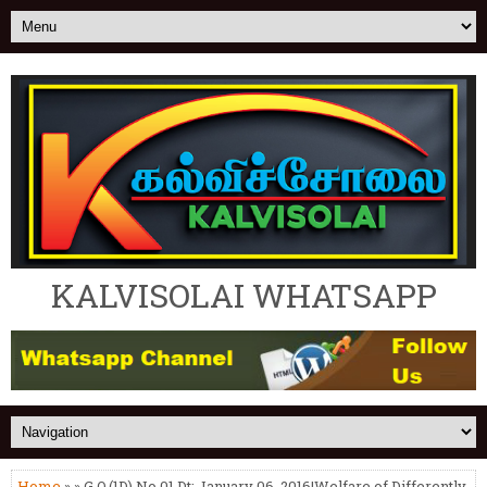
KALVISOLAI WHATSAPP
Home
» » G.O.(1D) No.01 Dt: January 06, 2016|Welfare of Differently