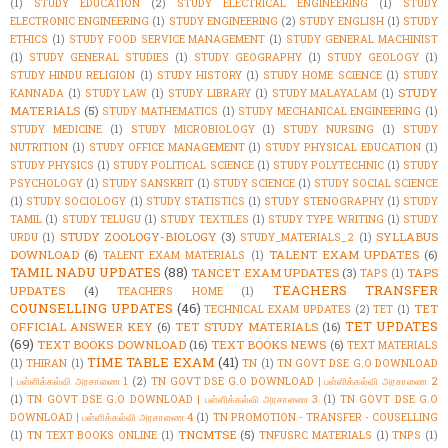
(1)
STUDY EDUCATION
(2)
STUDY ELECTRICAL ENGINEERING
(1)
STUDY
ELECTRONIC ENGINEERING
(1)
STUDY ENGINEERING
(2)
STUDY ENGLISH
(1)
STUDY
ETHICS
(1)
STUDY FOOD SERVICE MANAGEMENT
(1)
STUDY GENERAL MACHINIST
(1)
STUDY GENERAL STUDIES
(1)
STUDY GEOGRAPHY
(1)
STUDY GEOLOGY
(1)
STUDY HINDU RELIGION
(1)
STUDY HISTORY
(1)
STUDY HOME SCIENCE
(1)
STUDY
STUDY
KANNADA
(1)
STUDY LAW
(1)
STUDY LIBRARY
(1)
STUDY MALAYALAM
(1)
MATERIALS
(5)
STUDY MATHEMATICS
(1)
STUDY MECHANICAL ENGINEERING
(1)
STUDY MEDICINE
(1)
STUDY MICROBIOLOGY
(1)
STUDY NURSING
(1)
STUDY
NUTRITION
(1)
STUDY OFFICE MANAGEMENT
(1)
STUDY PHYSICAL EDUCATION
(1)
STUDY PHYSICS
(1)
STUDY POLITICAL SCIENCE
(1)
STUDY POLYTECHNIC
(1)
STUDY
PSYCHOLOGY
(1)
STUDY SANSKRIT
(1)
STUDY SCIENCE
(1)
STUDY SOCIAL SCIENCE
(1)
STUDY SOCIOLOGY
(1)
STUDY STATISTICS
(1)
STUDY STENOGRAPHY
(1)
STUDY
TAMIL
(1)
STUDY TELUGU
(1)
STUDY TEXTILES
(1)
STUDY TYPE WRITING
(1)
STUDY
STUDY ZOOLOGY-BIOLOGY
(3)
SYLLABUS
URDU
(1)
STUDY_MATERIALS_2
(1)
DOWNLOAD
(6)
TALENT EXAM UPDATES
(6)
TALENT EXAM MATERIALS
(1)
TAMIL NADU UPDATES
(88)
TANCET EXAM UPDATES
(3)
TAPS
TAPS
(1)
TEACHERS TRANSFER
UPDATES
(4)
TEACHERS HOME
(1)
COUNSELLING UPDATES
(46)
TET
TECHNICAL EXAM UPDATES
(2)
TET
(1)
TET UPDATES
OFFICIAL ANSWER KEY
(6)
TET STUDY MATERIALS
(16)
(69)
TEXT BOOKS DOWNLOAD
(16)
TEXT BOOKS NEWS
(6)
TEXT MATERIALS
TIME TABLE EXAM
(41)
(1)
THIRAN
(1)
TN
(1)
TN GOVT DSE G.O DOWNLOAD
| பள்ளிக்கல்வி அரசாணை 1
(2)
TN GOVT DSE G.O DOWNLOAD | பள்ளிக்கல்வி அரசாணை 2
(1)
TN GOVT DSE G.O DOWNLOAD | பள்ளிக்கல்வி அரசாணை 3
(1)
TN GOVT DSE G.O
DOWNLOAD | பள்ளிக்கல்வி அரசாணை 4
(1)
TN PROMOTION - TRANSFER - COUSELLING
TNCMTSE
(5)
(1)
TN TEXT BOOKS ONLINE
(1)
TNFUSRC MATERIALS
(1)
TNPS
(1)