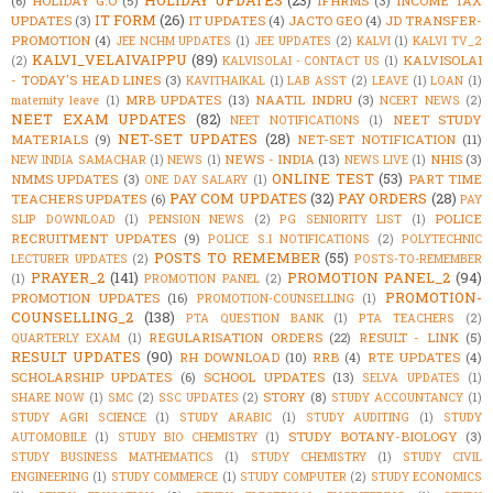
HOLIDAY UPDATES
(23)
(6)
HOLIDAY G.O
(5)
IFHRMS
(3)
INCOME TAX
IT FORM
(26)
UPDATES
(3)
IT UPDATES
(4)
JACTO GEO
(4)
JD TRANSFER-
PROMOTION
(4)
JEE NCHM UPDATES
(1)
JEE UPDATES
(2)
KALVI
(1)
KALVI TV_2
KALVI_VELAIVAIPPU
(89)
KALVISOLAI
(2)
KALVISOLAI - CONTACT US
(1)
- TODAY'S HEAD LINES
(3)
KAVITHAIKAL
(1)
LAB ASST
(2)
LEAVE
(1)
LOAN
(1)
MRB UPDATES
(13)
NAATIL INDRU
(3)
maternity leave
(1)
NCERT NEWS
(2)
NEET EXAM UPDATES
(82)
NEET STUDY
NEET NOTIFICATIONS
(1)
NET-SET UPDATES
(28)
MATERIALS
(9)
NET-SET NOTIFICATION
(11)
NEWS - INDIA
(13)
NHIS
(3)
NEW INDIA SAMACHAR
(1)
NEWS
(1)
NEWS LIVE
(1)
ONLINE TEST
(53)
NMMS UPDATES
(3)
PART TIME
ONE DAY SALARY
(1)
PAY COM UPDATES
(32)
PAY ORDERS
(28)
TEACHERS UPDATES
(6)
PAY
POLICE
SLIP DOWNLOAD
(1)
PENSION NEWS
(2)
PG SENIORITY LIST
(1)
RECRUITMENT UPDATES
(9)
POLICE S.I NOTIFICATIONS
(2)
POLYTECHNIC
POSTS TO REMEMBER
(55)
LECTURER UPDATES
(2)
POSTS-TO-REMEMBER
PRAYER_2
(141)
PROMOTION PANEL_2
(94)
(1)
PROMOTION PANEL
(2)
PROMOTION-
PROMOTION UPDATES
(16)
PROMOTION-COUNSELLING
(1)
COUNSELLING_2
(138)
PTA QUESTION BANK
(1)
PTA TEACHERS
(2)
REGULARISATION ORDERS
(22)
RESULT - LINK
(5)
QUARTERLY EXAM
(1)
RESULT UPDATES
(90)
RH DOWNLOAD
(10)
RRB
(4)
RTE UPDATES
(4)
SCHOLARSHIP UPDATES
(6)
SCHOOL UPDATES
(13)
SELVA UPDATES
(1)
STORY
(8)
SHARE NOW
(1)
SMC
(2)
SSC UPDATES
(2)
STUDY ACCOUNTANCY
(1)
STUDY AGRI SCIENCE
(1)
STUDY ARABIC
(1)
STUDY AUDITING
(1)
STUDY
STUDY BOTANY-BIOLOGY
(3)
AUTOMOBILE
(1)
STUDY BIO CHEMISTRY
(1)
STUDY BUSINESS MATHEMATICS
(1)
STUDY CHEMISTRY
(1)
STUDY CIVIL
ENGINEERING
(1)
STUDY COMMERCE
(1)
STUDY COMPUTER
(2)
STUDY ECONOMICS