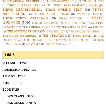
TNPSC ANNUAL PLANNER
(10)
TNPSC ANSWER KEY
(3)
TNPSC BULLETIN
TNPSC CURRENT AFFAIRS
(20)
TNPSC DEPARTMENTAL EXAM
(19)
(1)
TNPSC DEPARTMENTAL EXAM ONLINE TEST
(61)
TNPSC
NOTIFICATION
(53)
TNPSC PRESS RELEASE
(3)
TNPSC RESULT
(4)
TNPSC
TNPSC STUDY MATERIALS
(35)
TNPSC SYLLABUS
(1)
UPDATES
(196)
TOP-POSTS
(13)
TRANSFER
TNUSRB MATERIALS
(2)
UPDATES
(18)
TRB ANNUAL PLANNER
(7)
TRB ANSWER KEY
(4)
TRB BEO
TRB NOTIFICATIONS
(30)
TRB RESULT
(7)
(2)
TRB SPECIAL TEACHERS
(1)
TRB UPDATES
(161)
TRB STUDY MATERIALS
(3)
TRUST EXAM
(4)
TTSE
UGC NEWS
(4)
VIDEO
(6)
(2)
UPS UPDATES
(1)
VIDEOS FOR TNPSC
(1)
WEBSITE
(1)
What's New.
(1)
WHATSAPP UPLOAD 2023
(2)
எப்படி ?
(1)
LABELS
@ FLASH NEWS
ADMISSION UPDATES
AHM RELATED
AUDIO BOOK
BOOK FAIR
BOOKS CLASS 1 NEW
BOOKS CLASS 10 NEW