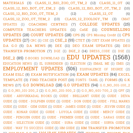
MATERIALS
(3)
CLASS_11_BIO_ZOO_OT_TM_2
(12)
CLASS_11_OT
(4)
CLASS_12_BIO_BOT_OT_EM_2
(10)
CLASS_12_BIO_BOT_OT_TM_2
(10)
CLASS_12_BIO_ZOO_OT_TEM_2
(12)
CLASS_12_OT
(6)
CLASS_12_ZOO_OT_TEM_2
(13)
CLASS_12_ZOOLOGY_TM
(3)
CMAT
COLLEGE UPDATES
(25)
COACHING CENTRES
(7)
UPDATES
(1)
COUNSELLING
COMPUTER TEACHERS UPDATES
(11)
CoSE
(11)
UPDATES
(28)
COURT UPDATES
(28)
CPS
CPS
(5)
CPS Missing Credit
(1)
UPDATES
(27)
CSE_2
(55)
CTET
(3)
CRC
(1)
CSE
(2)
CUET EXAM UPDATES
(1)
D.A G.O
(5)
D.A NEWS
(8)
DEE
(11)
DEO EXAM UPDATES
(21)
DEO
TRANSFER-PROMOTION
(7)
DGE_2
(14)
DGE
(1)
DRESS_CODE
(1)
DSE
(1)
EDU UPDATES
(1568)
DSE_2
(85)
E-BOOKS DOWNLOAD
(1)
EDUCATION NEWS
(1)
EL SURRENDER
(1)
ELECTION
(2)
EMAIL ME
(1)
EMIS
(2)
EMPLOYMENT UPDATES
(506)
EQUIVALENCE OF DEGREE
(2)
EXAM UPDATES
(84)
EXAM ESLC
(8)
EXAM NOTIFICATION
(16)
EXCEL
TEMPLATE
(3)
FIND TEACHER POST
(10)
FORMS
(5)
G.K
FONTS -TAMIL
(1)
G.O DOWNLOAD
(28)
G.O UPDATES
(94)
NEWS
(17)
G.O_NO_001-100_2
(1)
G.O_NO_101-200_2
(2)
G.O_NO_201-300_2
(1)
G.O_NO_601-700_2
(1)
GPF
(2)
GUIDE - ARIVUKKADAL BOOKS
(1)
GUIDE - BRILLIANT GUIDE
(1)
GUIDE - DEIVA
GUIDE
(1)
GUIDE - DOLPHIN GUIDE
(1)
GUIDE - DON GUIDE
(1)
GUIDE - FULL MARKS
GUIDE
(1)
GUIDE - GEM GUIDE
(1)
GUIDE - JAMES GUIDE
(1)
GUIDE - JESVIN GUIDE
(1)
GUIDE - KONAR GUIDE
(1)
GUIDE - LOYOLA GUIDE
(1)
GUIDE - MERCY GUIDE
(1)
GUIDE - PENGUIN GUIDE
(1)
GUIDE - PREMIER GUIDE
(1)
GUIDE - SARAS GUIDE
(1)
GUIDE - SELECTION GUIDE
(1)
GUIDE - SURA GUIDE
(1)
GUIDE - SURYA GUIDE
(1)
HM TRANSFER-PROMOTION
GUIDE - WAY TO SUCCESS GUIDE
(1)
HM GUIDE
(1)