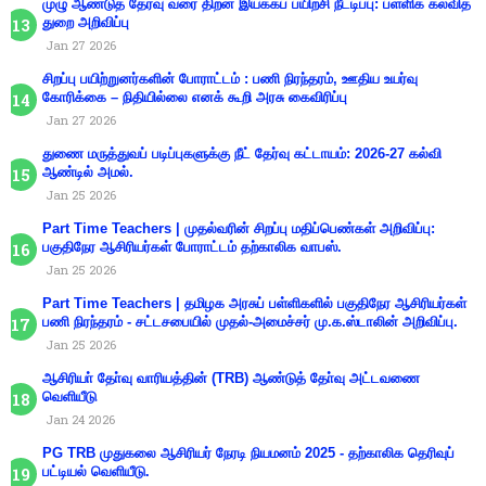
முழு ஆண்டுத் தேர்வு வரை திறன் இயக்கப் பயிற்சி நீட்டிப்பு: பள்ளிக் கல்வித்
துறை அறிவிப்பு
Jan 27 2026
சிறப்பு பயிற்றுனர்களின் போராட்டம் : பணி நிரந்தரம், ஊதிய உயர்வு
கோரிக்கை – நிதியில்லை எனக் கூறி அரசு கைவிரிப்பு
Jan 27 2026
துணை மருத்துவப் படிப்புகளுக்கு நீட் தேர்வு கட்டாயம்: 2026-27 கல்வி
ஆண்டில் அமல்.
Jan 25 2026
Part Time Teachers | முதல்வரின் சிறப்பு மதிப்பெண்கள் அறிவிப்பு:
பகுதிநேர ஆசிரியர்கள் போராட்டம் தற்காலிக வாபஸ்.
Jan 25 2026
Part Time Teachers | தமிழக அரசுப் பள்ளிகளில் பகுதிநேர ஆசிரியர்கள்
பணி நிரந்தரம் - சட்டசபையில் முதல்-அமைச்சர் மு.க.ஸ்டாலின் அறிவிப்பு.
Jan 25 2026
ஆசிரியா் தோ்வு வாரியத்தின் (TRB) ஆண்டுத் தோ்வு அட்டவணை
வெளியீடு
Jan 24 2026
PG TRB முதுகலை ஆசிரியர் நேரடி நியமனம் 2025 - தற்காலிக தெரிவுப்
பட்டியல் வெளியீடு.