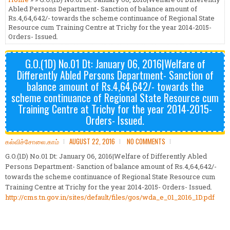
Abled Persons Department- Sanction of balance amount of
Rs.4,64,642/- towards the scheme continuance of Regional State
Resource cum Training Centre at Trichy for the year 2014-2015-
Orders- Issued.
G.O.(1D) No.01 Dt: January 06, 2016|Welfare of
Differently Abled Persons Department- Sanction of
balance amount of Rs.4,64,642/- towards the
scheme continuance of Regional State Resource cum
Training Centre at Trichy for the year 2014-2015-
Orders- Issued.
கல்விச்சோலை.காம்
AUGUST 22, 2016
NO COMMENTS
G.O.(1D) No.01 Dt: January 06, 2016|Welfare of Differently Abled
Persons Department- Sanction of balance amount of Rs.4,64,642/-
towards the scheme continuance of Regional State Resource cum
Training Centre at Trichy for the year 2014-2015- Orders- Issued.
http://cms.tn.gov.in/sites/
default/files/gos/wda_e_01_
2016_1D.pdf