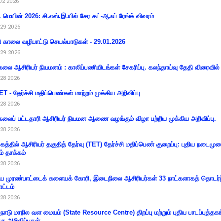
02 2026
 மெயின் 2026: சி.எஸ்.இ.யில் சேர கட்-ஆஃப் ரேங்க் விவரம்
29 2026
ி காலை வழிபாட்டு செயல்பாடுகள் - 29.01.2026
29 2026
கலை ஆசிரியர் நியமனம் : காலிப்பணியிடங்கள் சேகரிப்பு. கலந்தாய்வு தேதி விரைவில் அ
28 2026
T - தேர்ச்சி மதிப்பெண்கள் மாற்றம் முக்கிய அறிவிப்பு
28 2026
கலைப் பட்டதாரி ஆசிரியர் நியமன ஆணை வழங்கும் விழா பற்றிய முக்கிய அறிவிப்பு.
28 2026
கத்தில் ஆசிரியர் தகுதித் தேர்வு (TET) தேர்ச்சி மதிப்பெண் குறைப்பு: புதிய நடைமு
ம் தாக்கம்
28 2026
 முரண்பாட்டைக் களையக் கோரி, இடைநிலை ஆசிரியர்கள் 33 நாட்களாகத் தொடர்ந
ட்டம்
28 2026
்நாடு மாநில வள மையம் (State Resource Centre) திறப்பு மற்றும் புதிய பாடப்புத்தக
்த அறிவிப்புகள்.