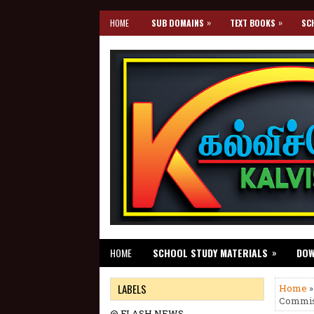
»
»
HOME
SUB DOMAINS
TEXT BOOKS
SC
»
HOME
SCHOOL STUDY MATERIALS
DO
LABELS
Home
»
Commiss
@ FLASH NEWS