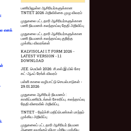
பணியிலுள்ள ஆசிரியர்களுக்கான
TNTET 2026 அறிவிக்கை முழு விவரம்
ு
முதுகலை பட்டதாரி ஆசிரியர்களுக்கான
பணி நியமனக் கலந்தாய்வு தேதி அறிவிப்பு
்லை எனக்
முதுகலை பட்டதாரி ஆசிரியர்களுக்கான
பணி நியமனக் கலந்தாய்வு குறித்த
முக்கிய விவரங்கள்
KALVISOLAI I.T FORM 2026 -
LATEST VERSION - 1.1
DOWNLOAD
ள்
JEE. மெயின் 2026: சி.எஸ்.இ.யில் சேர
கட்-ஆஃப் ரேங்க் விவரம்
பள்ளி காலை வழிபாட்டு செயல்பாடுகள் -
-
29.01.2026
முதுகலை ஆசிரியர் நியமனம் :
காலிப்பணியிடங்கள் சேகரிப்பு. கலந்தாய்வு
தேதி விரைவில் அறிவிப்பு.
TNTET - தேர்ச்சி மதிப்பெண்கள் மாற்றம்
முக்கிய அறிவிப்பு
ு.
முதுகலைப் பட்டதாரி ஆசிரியர் நியமன
ஆணை வழங்கும் விழா பற்றிய முக்கிய