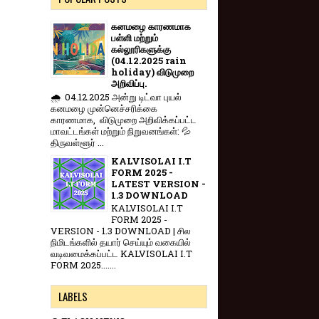
கனமழை காரணமாக
பள்ளி மற்றும்
கல்லூரிகளுக்கு
(04.12.2025 rain
holiday) விடுமுறை
அறிவிப்பு.
🌧️ 04.12.2025 அன்று டிட்வா புயல்
கனமழை முன்னெச்சரிக்கை
காரணமாக, விடுமுறை அறிவிக்கப்பட்ட
மாவட்டங்கள் மற்றும் நிறுவனங்கள்: 💦
திருவள்ளூர் ...
KALVISOLAI I.T
FORM 2025 -
LATEST VERSION -
1.3 DOWNLOAD
KALVISOLAI I.T
FORM 2025 -
VERSION - 1.3 DOWNLOAD | சில
நிமிடங்களில் தயார் செய்யும் வகையில்
வடிவமைக்கப்பட்ட KALVISOLAI I.T
FORM 2025.......
LABELS