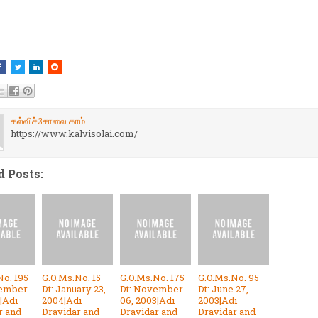
கல்விச்சோலை.காம்
https://www.kalvisolai.com/
d Posts:
No. 195
G.O.Ms.No. 15
G.O.Ms.No. 175
G.O.Ms.No. 95
tember
Dt: January 23,
Dt: November
Dt: June 27,
|Adi
2004|Adi
06, 2003|Adi
2003|Adi
r and
Dravidar and
Dravidar and
Dravidar and