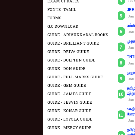
EXAM UPDATES
Feb 
FONTS -TAMIL
JEE.
Jan 
FORMS
பள்ள
G.O DOWNLOAD
Jan 
GUIDE - ARIVUKKADAL BOOKS
முது
GUIDE - BRILLIANT GUIDE
Jan 
GUIDE - DEIVA GUIDE
TNTE
GUIDE - DOLPHIN GUIDE
Jan 
GUIDE - DON GUIDE
முது
GUIDE - FULL MARKS GUIDE
Jan 
GUIDE - GEM GUIDE
தமிழ
GUIDE - JAMES GUIDE
மற்று
Jan 
GUIDE - JESVIN GUIDE
ஊதிய
GUIDE - KONAR GUIDE
போரா
GUIDE - LOYOLA GUIDE
Jan 
GUIDE - MERCY GUIDE
தமிழ
குறித