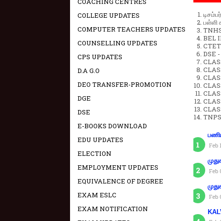
COACHING CENTRES
டிசம்ப
COLLEGE UPDATES
பள்ளி 
COMPUTER TEACHERS UPDATES
TNHSP
BEL IN
COUNSELLING UPDATES
CTET 
DSE -
CPS UPDATES
CLAS
CLASS
D.A G.O
CLASS
DEO TRANSFER-PROMOTION
CLAS
CLAS
DGE
CLAS
CLAS
DSE
TNPS
E-BOOKS DOWNLOAD
பணிய
EDU UPDATES
Feb 
ELECTION
முது
EMPLOYMENT UPDATES
Feb 
EQUIVALENCE OF DEGREE
முது
EXAM ESLC
Feb 
EXAM NOTIFICATION
KAL