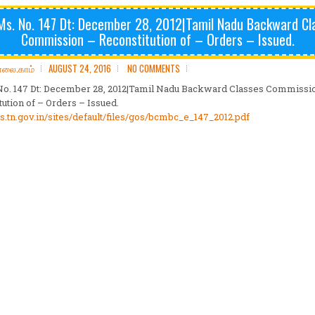
Ms. No. 147 Dt: December 28, 2012|Tamil Nadu Backward Cl
Commission – Reconstitution of – Orders – Issued.
ோலை.காம்
AUGUST 24, 2016
NO COMMENTS
No. 147 Dt: December 28, 2012|Tamil Nadu Backward Classes Commissi
tution of – Orders – Issued.
ms.tn.gov.in/sites/default/files/gos/bcmbc_e_147_2012.pdf