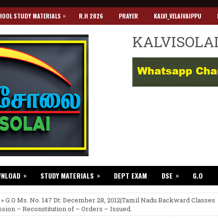
»
HOOL STUDY MATERIALS
R.H 2026
PRAYER
KALVI_VELAIVAIPPU
KALVISOLA
»
»
»
WNLOAD
STUDY MATERIALS
DEPT EXAM
DSE
G.O
 » G.O Ms. No. 147 Dt: December 28, 2012|Tamil Nadu Backward Classes
ion – Reconstitution of – Orders – Issued.