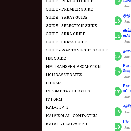
GUIDE - PENGUIN GUIDE
Jan 
GUIDE - PREMIER GUIDE
முழு
GUIDE - SARAS GUIDE
Jan 
GUIDE - SELECTION GUIDE
சிறப
GUIDE - SURA GUIDE
கூறி
GUIDE - SURYA GUIDE
Jan 
GUIDE - WAY TO SUCCESS GUIDE
துணை
Jan 
HM GUIDE
Part
HM TRANSFER-PROMOTION
போரா
HOLIDAY UPDATES
Jan 
IFHRMS
Part
INCOME TAX UPDATES
சட்ட
Jan 
IT FORM
ஆசிர
KALVI TV_2
Jan 
KALVISOLAI - CONTACT US
PG T
KALVI_VELAIVAIPPU
Jan 