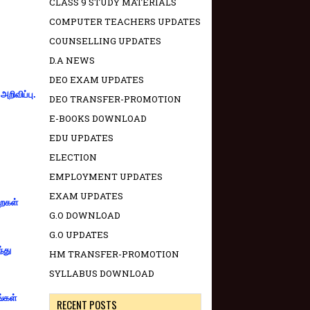
CLASS 9 STUDY MATERIALS
COMPUTER TEACHERS UPDATES
COUNSELLING UPDATES
D.A NEWS
DEO EXAM UPDATES
றிவிப்பு.
DEO TRANSFER-PROMOTION
E-BOOKS DOWNLOAD
EDU UPDATES
ELECTION
EMPLOYMENT UPDATES
EXAM UPDATES
றைகள்
G.O DOWNLOAD
G.O UPDATES
்து
HM TRANSFER-PROMOTION
SYLLABUS DOWNLOAD
ங்கள்
RECENT POSTS