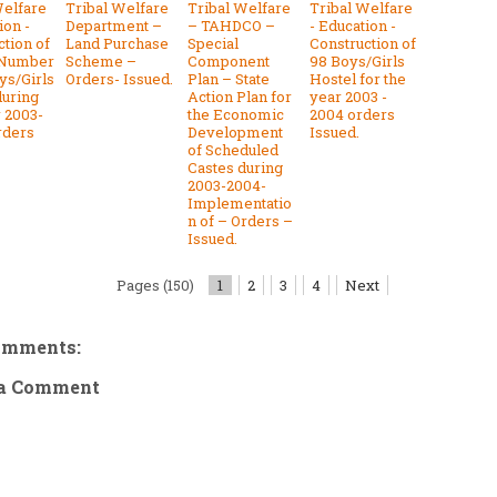
Welfare
Tribal Welfare
Tribal Welfare
Tribal Welfare
ion -
Department –
– TAHDCO –
- Education -
ction of
Land Purchase
Special
Construction of
 Number
Scheme –
Component
98 Boys/Girls
ys/Girls
Orders- Issued.
Plan – State
Hostel for the
during
Action Plan for
year 2003 -
r 2003-
the Economic
2004 orders
rders
Development
Issued.
of Scheduled
Castes during
2003-2004-
Implementatio
n of – Orders –
Issued.
Pages (150)
1
2
3
4
Next
omments:
 a Comment