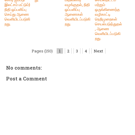
இலட்சம் மட்டும்)
வழங்குதல், நிதி
மற்றும்
நிதி ஒப்பளிப்பு
ஒப்பளிப்பு
ஒருங்கிணைந்த
செய்து ஆணை
ஆணைகள்
வழிகாட்டி
வெளியிடப்படுகி
வெளியிடப்படுகி
நெறிமுறைகள்
றது.
றது.
செயல்படுத்துதல்
, ஆணை
வெளியிடப்படுகி
றது.
Pages (150)
1
2
3
4
Next
No comments:
Post a Comment