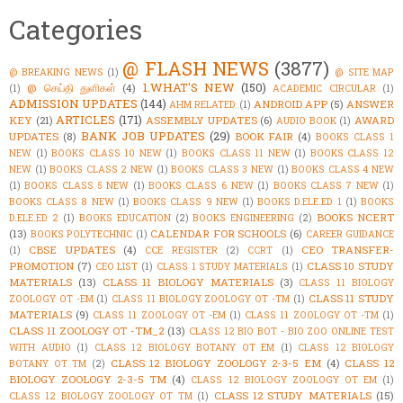
Categories
@ FLASH NEWS
(3877)
@ BREAKING NEWS
(1)
@ SITE MAP
1.WHAT'S NEW
(150)
@ செய்தி துளிகள்
(4)
(1)
ACADEMIC CIRCULAR
(1)
ADMISSION UPDATES
(144)
ANDROID APP
(5)
ANSWER
AHM RELATED
(1)
ARTICLES
(171)
KEY
(21)
ASSEMBLY UPDATES
(6)
AWARD
AUDIO BOOK
(1)
BANK JOB UPDATES
(29)
UPDATES
(8)
BOOK FAIR
(4)
BOOKS CLASS 1
NEW
(1)
BOOKS CLASS 10 NEW
(1)
BOOKS CLASS 11 NEW
(1)
BOOKS CLASS 12
NEW
(1)
BOOKS CLASS 2 NEW
(1)
BOOKS CLASS 3 NEW
(1)
BOOKS CLASS 4 NEW
(1)
BOOKS CLASS 5 NEW
(1)
BOOKS CLASS 6 NEW
(1)
BOOKS CLASS 7 NEW
(1)
BOOKS CLASS 8 NEW
(1)
BOOKS CLASS 9 NEW
(1)
BOOKS D.ELE.ED 1
(1)
BOOKS
BOOKS NCERT
D.ELE.ED 2
(1)
BOOKS EDUCATION
(2)
BOOKS ENGINEERING
(2)
(13)
CALENDAR FOR SCHOOLS
(6)
BOOKS POLYTECHNIC
(1)
CAREER GUIDANCE
CBSE UPDATES
(4)
CEO TRANSFER-
(1)
CCE REGISTER
(2)
CCRT
(1)
PROMOTION
(7)
CLASS 10 STUDY
CEO LIST
(1)
CLASS 1 STUDY MATERIALS
(1)
MATERIALS
(13)
CLASS 11 BIOLOGY MATERIALS
(3)
CLASS 11 BIOLOGY
CLASS 11 STUDY
ZOOLOGY OT -EM
(1)
CLASS 11 BIOLOGY ZOOLOGY OT -TM
(1)
MATERIALS
(9)
CLASS 11 ZOOLOGY OT -EM
(1)
CLASS 11 ZOOLOGY OT -TM
(1)
CLASS 11 ZOOLOGY OT -TM_2
(13)
CLASS 12 BIO BOT - BIO ZOO ONLINE TEST
WITH AUDIO
(1)
CLASS 12 BIOLOGY BOTANY OT EM
(1)
CLASS 12 BIOLOGY
CLASS 12 BIOLOGY ZOOLOGY 2-3-5 EM
(4)
CLASS 12
BOTANY OT TM
(2)
BIOLOGY ZOOLOGY 2-3-5 TM
(4)
CLASS 12 BIOLOGY ZOOLOGY OT EM
(1)
CLASS 12 STUDY MATERIALS
(15)
CLASS 12 BIOLOGY ZOOLOGY OT TM
(1)