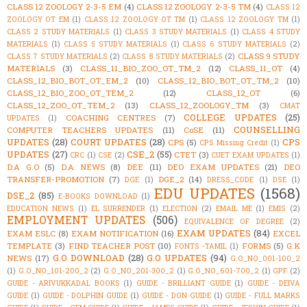
CLASS 12 ZOOLOGY 2-3-5 EM
(4)
CLASS 12 ZOOLOGY 2-3-5 TM
(4)
CLASS 12
ZOOLOGY OT EM
(1)
CLASS 12 ZOOLOGY OT TM
(1)
CLASS 12 ZOOLOGY TM
(1)
CLASS 2 STUDY MATERIALS
(1)
CLASS 3 STUDY MATERIALS
(1)
CLASS 4 STUDY
MATERIALS
(1)
CLASS 5 STUDY MATERIALS
(1)
CLASS 6 STUDY MATERIALS
(2)
CLASS 9 STUDY
CLASS 7 STUDY MATERIALS
(2)
CLASS 8 STUDY MATERIALS
(2)
MATERIALS
(3)
CLASS_11_BIO_ZOO_OT_TM_2
(12)
CLASS_11_OT
(4)
CLASS_12_BIO_BOT_OT_EM_2
(10)
CLASS_12_BIO_BOT_OT_TM_2
(10)
CLASS_12_BIO_ZOO_OT_TEM_2
(12)
CLASS_12_OT
(6)
CLASS_12_ZOO_OT_TEM_2
(13)
CLASS_12_ZOOLOGY_TM
(3)
CMAT
COLLEGE UPDATES
(25)
COACHING CENTRES
(7)
UPDATES
(1)
COUNSELLING
COMPUTER TEACHERS UPDATES
(11)
CoSE
(11)
UPDATES
(28)
COURT UPDATES
(28)
CPS
CPS
(5)
CPS Missing Credit
(1)
UPDATES
(27)
CSE_2
(55)
CTET
(3)
CRC
(1)
CSE
(2)
CUET EXAM UPDATES
(1)
D.A G.O
(5)
D.A NEWS
(8)
DEE
(11)
DEO EXAM UPDATES
(21)
DEO
TRANSFER-PROMOTION
(7)
DGE_2
(14)
DGE
(1)
DRESS_CODE
(1)
DSE
(1)
EDU UPDATES
(1568)
DSE_2
(85)
E-BOOKS DOWNLOAD
(1)
EDUCATION NEWS
(1)
EL SURRENDER
(1)
ELECTION
(2)
EMAIL ME
(1)
EMIS
(2)
EMPLOYMENT UPDATES
(506)
EQUIVALENCE OF DEGREE
(2)
EXAM UPDATES
(84)
EXAM ESLC
(8)
EXAM NOTIFICATION
(16)
EXCEL
TEMPLATE
(3)
FIND TEACHER POST
(10)
FORMS
(5)
G.K
FONTS -TAMIL
(1)
G.O DOWNLOAD
(28)
G.O UPDATES
(94)
NEWS
(17)
G.O_NO_001-100_2
(1)
G.O_NO_101-200_2
(2)
G.O_NO_201-300_2
(1)
G.O_NO_601-700_2
(1)
GPF
(2)
GUIDE - ARIVUKKADAL BOOKS
(1)
GUIDE - BRILLIANT GUIDE
(1)
GUIDE - DEIVA
GUIDE
(1)
GUIDE - DOLPHIN GUIDE
(1)
GUIDE - DON GUIDE
(1)
GUIDE - FULL MARKS