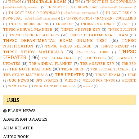
TIME TABLE EXAM
(41)
(1)
THIRAN
(1)
TN
(1)
TN GOVT DSE G.O DOWNLOAD
| பள்ளிக்கல்வி அரசாணை 1
(2)
TN GOVT DSE G.O DOWNLOAD | பள்ளிக்கல்வி அரசாணை 2
(1)
TN GOVT DSE G.O DOWNLOAD | பள்ளிக்கல்வி அரசாணை 3
(1)
TN GOVT DSE G.O
DOWNLOAD | பள்ளிக்கல்வி அரசாணை 4
(1)
TN PROMOTION - TRANSFER - COUSELLING
TNCMTSE
(5)
(1)
TN TEXT BOOKS ONLINE
(1)
TNFUSRC MATERIALS
(1)
TNPS
(1)
TNPSC ANNUAL PLANNER
(10)
TNPSC ANSWER KEY
(3)
TNPSC BULLETIN
TNPSC CURRENT AFFAIRS
(20)
TNPSC DEPARTMENTAL EXAM
(19)
(1)
TNPSC DEPARTMENTAL EXAM ONLINE TEST
(61)
TNPSC
NOTIFICATION
(53)
TNPSC PRESS RELEASE
(3)
TNPSC RESULT
(4)
TNPSC
TNPSC STUDY MATERIALS
(35)
TNPSC SYLLABUS
(1)
UPDATES
(196)
TOP-POSTS
(13)
TRANSFER
TNUSRB MATERIALS
(2)
UPDATES
(18)
TRB ANNUAL PLANNER
(7)
TRB ANSWER KEY
(4)
TRB BEO
TRB NOTIFICATIONS
(30)
TRB RESULT
(7)
(2)
TRB SPECIAL TEACHERS
(1)
TRB UPDATES
(161)
TRB STUDY MATERIALS
(3)
TRUST EXAM
(4)
TTSE
UGC NEWS
(4)
VIDEO
(6)
(2)
UPS UPDATES
(1)
VIDEOS FOR TNPSC
(1)
WEBSITE
(1)
What's New.
(1)
WHATSAPP UPLOAD 2023
(2)
எப்படி ?
(1)
LABELS
@ FLASH NEWS
ADMISSION UPDATES
AHM RELATED
AUDIO BOOK