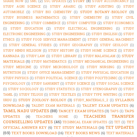
STORY
(8)
SHARE NOW
(1)
SMC
(2)
SSC UPDATES
(2)
STUDY ACCOUNTANCY
(1)
STUDY AGRI SCIENCE
(1)
STUDY ARABIC
(1)
STUDY AUDITING
(1)
STUDY
STUDY BOTANY-BIOLOGY
(3)
AUTOMOBILE
(1)
STUDY BIO CHEMISTRY
(1)
STUDY BUSINESS MATHEMATICS
(1)
STUDY CHEMISTRY
(1)
STUDY CIVIL
ENGINEERING
(1)
STUDY COMMERCE
(1)
STUDY COMPUTER
(2)
STUDY ECONOMICS
(1)
STUDY EDUCATION
(2)
STUDY ELECTRICAL ENGINEERING
(1)
STUDY
ELECTRONIC ENGINEERING
(1)
STUDY ENGINEERING
(2)
STUDY ENGLISH
(1)
STUDY
ETHICS
(1)
STUDY FOOD SERVICE MANAGEMENT
(1)
STUDY GENERAL MACHINIST
(1)
STUDY GENERAL STUDIES
(1)
STUDY GEOGRAPHY
(1)
STUDY GEOLOGY
(1)
STUDY HINDU RELIGION
(1)
STUDY HISTORY
(1)
STUDY HOME SCIENCE
(1)
STUDY
STUDY
KANNADA
(1)
STUDY LAW
(1)
STUDY LIBRARY
(1)
STUDY MALAYALAM
(1)
MATERIALS
(5)
STUDY MATHEMATICS
(1)
STUDY MECHANICAL ENGINEERING
(1)
STUDY MEDICINE
(1)
STUDY MICROBIOLOGY
(1)
STUDY NURSING
(1)
STUDY
NUTRITION
(1)
STUDY OFFICE MANAGEMENT
(1)
STUDY PHYSICAL EDUCATION
(1)
STUDY PHYSICS
(1)
STUDY POLITICAL SCIENCE
(1)
STUDY POLYTECHNIC
(1)
STUDY
PSYCHOLOGY
(1)
STUDY SANSKRIT
(1)
STUDY SCIENCE
(1)
STUDY SOCIAL SCIENCE
(1)
STUDY SOCIOLOGY
(1)
STUDY STATISTICS
(1)
STUDY STENOGRAPHY
(1)
STUDY
TAMIL
(1)
STUDY TELUGU
(1)
STUDY TEXTILES
(1)
STUDY TYPE WRITING
(1)
STUDY
STUDY ZOOLOGY-BIOLOGY
(3)
SYLLABUS
URDU
(1)
STUDY_MATERIALS_2
(1)
DOWNLOAD
(6)
TALENT EXAM UPDATES
(6)
TALENT EXAM MATERIALS
(1)
TAMIL NADU UPDATES
(88)
TANCET EXAM UPDATES
(3)
TAPS
TAPS
(1)
TEACHERS TRANSFER
UPDATES
(4)
TEACHERS HOME
(1)
COUNSELLING UPDATES
(46)
TET
TECHNICAL EXAM UPDATES
(2)
TET
(1)
TET UPDATES
OFFICIAL ANSWER KEY
(6)
TET STUDY MATERIALS
(16)
(69)
TEXT BOOKS DOWNLOAD
(16)
TEXT BOOKS NEWS
(6)
TEXT MATERIALS