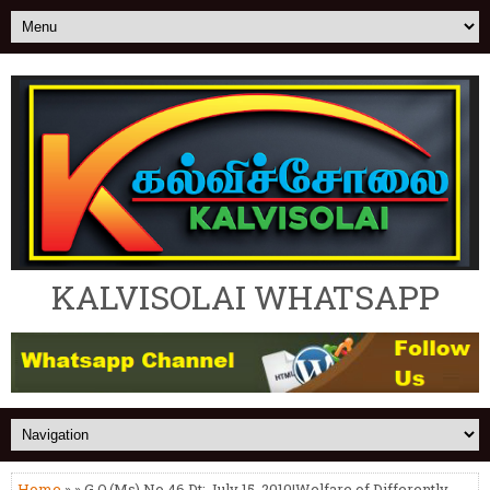
KALVISOLAI WHATSAPP
Home
» » G.O.(Ms) No.46 Dt: July 15, 2010|Welfare of Differently