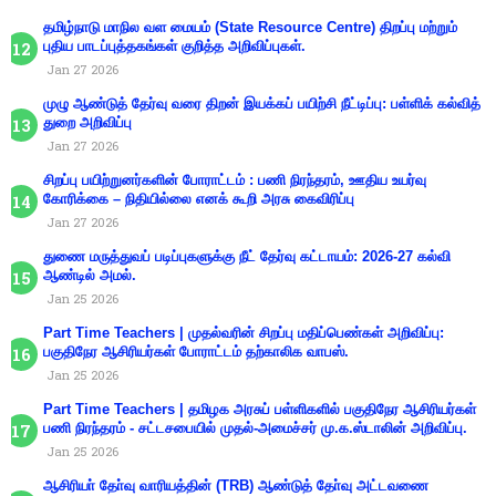
தமிழ்நாடு மாநில வள மையம் (State Resource Centre) திறப்பு மற்றும்
புதிய பாடப்புத்தகங்கள் குறித்த அறிவிப்புகள்.
Jan 27 2026
முழு ஆண்டுத் தேர்வு வரை திறன் இயக்கப் பயிற்சி நீட்டிப்பு: பள்ளிக் கல்வித்
துறை அறிவிப்பு
Jan 27 2026
சிறப்பு பயிற்றுனர்களின் போராட்டம் : பணி நிரந்தரம், ஊதிய உயர்வு
கோரிக்கை – நிதியில்லை எனக் கூறி அரசு கைவிரிப்பு
Jan 27 2026
துணை மருத்துவப் படிப்புகளுக்கு நீட் தேர்வு கட்டாயம்: 2026-27 கல்வி
ஆண்டில் அமல்.
Jan 25 2026
Part Time Teachers | முதல்வரின் சிறப்பு மதிப்பெண்கள் அறிவிப்பு:
பகுதிநேர ஆசிரியர்கள் போராட்டம் தற்காலிக வாபஸ்.
Jan 25 2026
Part Time Teachers | தமிழக அரசுப் பள்ளிகளில் பகுதிநேர ஆசிரியர்கள்
பணி நிரந்தரம் - சட்டசபையில் முதல்-அமைச்சர் மு.க.ஸ்டாலின் அறிவிப்பு.
Jan 25 2026
ஆசிரியா் தோ்வு வாரியத்தின் (TRB) ஆண்டுத் தோ்வு அட்டவணை