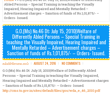
Abled Persons – Special Training in teaching the Visually
Impaired, Hearing Impaired and Mentally Retarded –
Advertisement charges – Sanction of funds of Rs.1,01,875/- –
Orders- Issued.
G.O.(Ms) No.46 Dt: July 15, 2010|Welfare of
Differently Abled Persons – Special Training in
teaching the Visually Impaired, Hearing Impaired and
Mentally Retarded – Advertisement charges –
Sanction of funds of Rs.1,01,875/- – Orders- Issued.
கல்விச்சோலை.காம்
AUGUST 24, 2016
NO COMMENTS
G.O.(Ms) No.46 Dt: July 15, 2010|Welfare of Differently Abled
Persons – Special Training in teaching the Visually Impaired,
Hearing Impaired and Mentally Retarded – Advertisement charges
– Sanction of funds of Rs.1,01,875/- – Orders- Issued.
http://cms.tn.gov.in/sites/default/files/gos/wda_e_46_2010.pdf