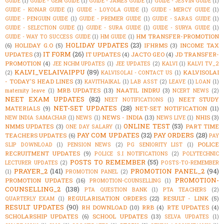
GUIDE
(1)
GUIDE - GEM GUIDE
(1)
GUIDE - JAMES GUIDE
(1)
GUIDE - JESVIN GUIDE
(1)
GUIDE - KONAR GUIDE
(1)
GUIDE - LOYOLA GUIDE
(1)
GUIDE - MERCY GUIDE
(1)
GUIDE - PENGUIN GUIDE
(1)
GUIDE - PREMIER GUIDE
(1)
GUIDE - SARAS GUIDE
(1)
GUIDE - SELECTION GUIDE
(1)
GUIDE - SURA GUIDE
(1)
GUIDE - SURYA GUIDE
(1)
HM TRANSFER-PROMOTION
GUIDE - WAY TO SUCCESS GUIDE
(1)
HM GUIDE
(1)
HOLIDAY UPDATES
(23)
(6)
HOLIDAY G.O
(5)
IFHRMS
(3)
INCOME TAX
IT FORM
(26)
UPDATES
(3)
IT UPDATES
(4)
JACTO GEO
(4)
JD TRANSFER-
PROMOTION
(4)
JEE NCHM UPDATES
(1)
JEE UPDATES
(2)
KALVI
(1)
KALVI TV_2
KALVI_VELAIVAIPPU
(89)
KALVISOLAI
(2)
KALVISOLAI - CONTACT US
(1)
- TODAY'S HEAD LINES
(3)
KAVITHAIKAL
(1)
LAB ASST
(2)
LEAVE
(1)
LOAN
(1)
MRB UPDATES
(13)
NAATIL INDRU
(3)
maternity leave
(1)
NCERT NEWS
(2)
NEET EXAM UPDATES
(82)
NEET STUDY
NEET NOTIFICATIONS
(1)
NET-SET UPDATES
(28)
MATERIALS
(9)
NET-SET NOTIFICATION
(11)
NEWS - INDIA
(13)
NHIS
(3)
NEW INDIA SAMACHAR
(1)
NEWS
(1)
NEWS LIVE
(1)
ONLINE TEST
(53)
NMMS UPDATES
(3)
PART TIME
ONE DAY SALARY
(1)
PAY COM UPDATES
(32)
PAY ORDERS
(28)
TEACHERS UPDATES
(6)
PAY
POLICE
SLIP DOWNLOAD
(1)
PENSION NEWS
(2)
PG SENIORITY LIST
(1)
RECRUITMENT UPDATES
(9)
POLICE S.I NOTIFICATIONS
(2)
POLYTECHNIC
POSTS TO REMEMBER
(55)
LECTURER UPDATES
(2)
POSTS-TO-REMEMBER
PRAYER_2
(141)
PROMOTION PANEL_2
(94)
(1)
PROMOTION PANEL
(2)
PROMOTION-
PROMOTION UPDATES
(16)
PROMOTION-COUNSELLING
(1)
COUNSELLING_2
(138)
PTA QUESTION BANK
(1)
PTA TEACHERS
(2)
REGULARISATION ORDERS
(22)
RESULT - LINK
(5)
QUARTERLY EXAM
(1)
RESULT UPDATES
(90)
RH DOWNLOAD
(10)
RRB
(4)
RTE UPDATES
(4)
SCHOLARSHIP UPDATES
(6)
SCHOOL UPDATES
(13)
SELVA UPDATES
(1)