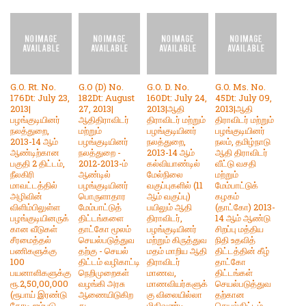
G.O. Rt. No.
G.O (D) No.
G.O. D. No.
G.O. Ms. No.
176Dt: July 23,
182Dt: August
160Dt: July 24,
45Dt: July 09,
2013|
27, 2013|
2013|ஆதி
2013|ஆதி
பழங்குடியினர்
ஆதிதிராவிடர்
திராவிடர் மற்றும்
திராவிடர் மற்றும்
நலத்துறை,
மற்றும்
பழங்குடியினர்
பழங்குடியினர்
2013-14 ஆம்
பழங்குடியினர்
நலத்துறை,
நலம், தமிழ்நாடு
ஆண்டிற்கான
நலத்துறை -
2013-14 ஆம்
ஆதி திராவிடர்
பகுதி 2 திட்டம்,
2012-2013-ம்
கல்வியாண்டில்
வீட்டு வசதி
நீலகிரி
ஆண்டில்
மேல்நிலை
மற்றும்
மாவட்டத்தில்
பழங்குடியினர்
வகுப்புகளில் (11
மேம்பாட்டுக்
அழிவின்
பொருளாதார
ஆம் வகுப்பு)
கழகம்
விளிம்பிலுள்ள
மேம்பாட்டுத்
பயிலும் ஆதி
(தாட்கோ) 2013-
பழங்குடியினருக்
திட்டங்களை
திராவிடர்,
14 ஆம் ஆண்டு
கான வீடுகள்
தாட்கோ மூலம்
பழங்குடியினர்
சிறப்பு மத்திய
சீரமைத்தல்
செயல்படுத்துவ
மற்றும் கிருத்துவ
நிதி உதவித்
பணிகளுக்கு
தற்கு - செயல்
மதம் மாறிய ஆதி
திட்டத்தின் கீழ்
100
திட்டம் வழிகாட்டி
திராவிடர்
தாட்கோ
பயனாளிகளுக்கு
நெறிமுறைகள்
மாணவ,
திட்டங்கள்
ரூ.2,50,00,000
வழங்கி அரசு
மாணவியர்களுக்
செயல்படுத்துவ
(ரூபாய் இரண்டு
ஆணையிடுகிற
கு விலையில்லா
தற்கான
கோடி ஐம்படு
து.
மிதிவண்டி
செயல்திட்டம்