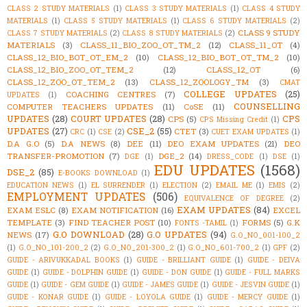
CLASS 2 STUDY MATERIALS
(1)
CLASS 3 STUDY MATERIALS
(1)
CLASS 4 STUDY
MATERIALS
(1)
CLASS 5 STUDY MATERIALS
(1)
CLASS 6 STUDY MATERIALS
(2)
CLASS 9 STUDY
CLASS 7 STUDY MATERIALS
(2)
CLASS 8 STUDY MATERIALS
(2)
MATERIALS
(3)
CLASS_11_BIO_ZOO_OT_TM_2
(12)
CLASS_11_OT
(4)
CLASS_12_BIO_BOT_OT_EM_2
(10)
CLASS_12_BIO_BOT_OT_TM_2
(10)
CLASS_12_BIO_ZOO_OT_TEM_2
(12)
CLASS_12_OT
(6)
CLASS_12_ZOO_OT_TEM_2
(13)
CLASS_12_ZOOLOGY_TM
(3)
CMAT
COLLEGE UPDATES
(25)
COACHING CENTRES
(7)
UPDATES
(1)
COUNSELLING
COMPUTER TEACHERS UPDATES
(11)
CoSE
(11)
UPDATES
(28)
COURT UPDATES
(28)
CPS
CPS
(5)
CPS Missing Credit
(1)
UPDATES
(27)
CSE_2
(55)
CTET
(3)
CRC
(1)
CSE
(2)
CUET EXAM UPDATES
(1)
D.A G.O
(5)
D.A NEWS
(8)
DEE
(11)
DEO EXAM UPDATES
(21)
DEO
TRANSFER-PROMOTION
(7)
DGE_2
(14)
DGE
(1)
DRESS_CODE
(1)
DSE
(1)
EDU UPDATES
(1568)
DSE_2
(85)
E-BOOKS DOWNLOAD
(1)
EDUCATION NEWS
(1)
EL SURRENDER
(1)
ELECTION
(2)
EMAIL ME
(1)
EMIS
(2)
EMPLOYMENT UPDATES
(506)
EQUIVALENCE OF DEGREE
(2)
EXAM UPDATES
(84)
EXAM ESLC
(8)
EXAM NOTIFICATION
(16)
EXCEL
TEMPLATE
(3)
FIND TEACHER POST
(10)
FORMS
(5)
G.K
FONTS -TAMIL
(1)
G.O DOWNLOAD
(28)
G.O UPDATES
(94)
NEWS
(17)
G.O_NO_001-100_2
(1)
G.O_NO_101-200_2
(2)
G.O_NO_201-300_2
(1)
G.O_NO_601-700_2
(1)
GPF
(2)
GUIDE - ARIVUKKADAL BOOKS
(1)
GUIDE - BRILLIANT GUIDE
(1)
GUIDE - DEIVA
GUIDE
(1)
GUIDE - DOLPHIN GUIDE
(1)
GUIDE - DON GUIDE
(1)
GUIDE - FULL MARKS
GUIDE
(1)
GUIDE - GEM GUIDE
(1)
GUIDE - JAMES GUIDE
(1)
GUIDE - JESVIN GUIDE
(1)
GUIDE - KONAR GUIDE
(1)
GUIDE - LOYOLA GUIDE
(1)
GUIDE - MERCY GUIDE
(1)