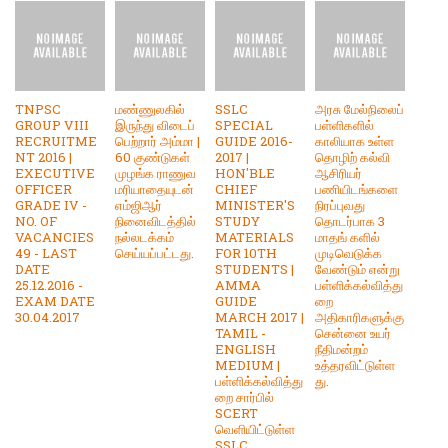
TNPSC
மண்ணுலகில்
SSLC
அரசு மேல்நிலைப்
GROUP VIII
இருந்து விடைப்
SPECIAL
பள்ளிகளில்
RECRUITME
பெற்றார் அம்மா |
GUIDE 2016-
காலியாக உள்ள
NT 2016 |
60 குண்டுகள்
2017 |
தொழிற் கல்வி
EXECUTIVE
முழங்க ராணுவ
HON'BLE
ஆசிரியர்
OFFICER
மரியாதையுடன்
CHIEF
பணியிடங்களை
GRADE IV -
எம்ஜிஆர்
MINISTER'S
நிரப்புவது
NO. OF
நினைவிடத்தில்
STUDY
தொடர்பாக 3
VACANCIES
நல்லடக்கம்
MATERIALS
மாதங் களில்
49 - LAST
செய்யப்பட்டது.
FOR 10TH
முடிவெடுக்க
DATE
STUDENTS |
வேண்டும் என்று
25.12.2016 -
AMMA
பள்ளிக்கல்வித்து
EXAM DATE
GUIDE
றை
30.04.2017
MARCH 2017 |
அதிகாரிகளுக்கு
TAMIL -
சென்னை உயர்
ENGLISH
நீதிமன்றம்
MEDIUM |
உத்தரவிட்டுள்ள
பள்ளிக்கல்வித்து
து.
றை சார்பில்
SCERT
வெளியிட்டுள்ள
SSLC