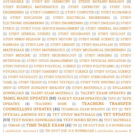
STUDY BOTANY-BIOLOGY
(3)
AUTOMOBILE
(1)
STUDY BIO CHEMISTRY
(1)
STUDY BUSINESS MATHEMATICS
(1)
STUDY CHEMISTRY
(1)
STUDY CIVIL
ENGINEERING
(1)
STUDY COMMERCE
(1)
STUDY COMPUTER
(2)
STUDY ECONOMICS
(1)
STUDY EDUCATION
(2)
STUDY ELECTRICAL ENGINEERING
(1)
STUDY
ELECTRONIC ENGINEERING
(1)
STUDY ENGINEERING
(2)
STUDY ENGLISH
(1)
STUDY
ETHICS
(1)
STUDY FOOD SERVICE MANAGEMENT
(1)
STUDY GENERAL MACHINIST
(1)
STUDY GENERAL STUDIES
(1)
STUDY GEOGRAPHY
(1)
STUDY GEOLOGY
(1)
STUDY HINDU RELIGION
(1)
STUDY HISTORY
(1)
STUDY HOME SCIENCE
(1)
STUDY
STUDY
KANNADA
(1)
STUDY LAW
(1)
STUDY LIBRARY
(1)
STUDY MALAYALAM
(1)
MATERIALS
(5)
STUDY MATHEMATICS
(1)
STUDY MECHANICAL ENGINEERING
(1)
STUDY MEDICINE
(1)
STUDY MICROBIOLOGY
(1)
STUDY NURSING
(1)
STUDY
NUTRITION
(1)
STUDY OFFICE MANAGEMENT
(1)
STUDY PHYSICAL EDUCATION
(1)
STUDY PHYSICS
(1)
STUDY POLITICAL SCIENCE
(1)
STUDY POLYTECHNIC
(1)
STUDY
PSYCHOLOGY
(1)
STUDY SANSKRIT
(1)
STUDY SCIENCE
(1)
STUDY SOCIAL SCIENCE
(1)
STUDY SOCIOLOGY
(1)
STUDY STATISTICS
(1)
STUDY STENOGRAPHY
(1)
STUDY
TAMIL
(1)
STUDY TELUGU
(1)
STUDY TEXTILES
(1)
STUDY TYPE WRITING
(1)
STUDY
STUDY ZOOLOGY-BIOLOGY
(3)
SYLLABUS
URDU
(1)
STUDY_MATERIALS_2
(1)
DOWNLOAD
(6)
TALENT EXAM UPDATES
(6)
TALENT EXAM MATERIALS
(1)
TAMIL NADU UPDATES
(88)
TANCET EXAM UPDATES
(3)
TAPS
TAPS
(1)
TEACHERS TRANSFER
UPDATES
(4)
TEACHERS HOME
(1)
COUNSELLING UPDATES
(46)
TET
TECHNICAL EXAM UPDATES
(2)
TET
(1)
TET UPDATES
OFFICIAL ANSWER KEY
(6)
TET STUDY MATERIALS
(16)
(69)
TEXT BOOKS DOWNLOAD
(16)
TEXT BOOKS NEWS
(6)
TEXT MATERIALS
TIME TABLE EXAM
(41)
(1)
THIRAN
(1)
TN
(1)
TN GOVT DSE G.O DOWNLOAD
| பள்ளிக்கல்வி அரசாணை 1
(2)
TN GOVT DSE G.O DOWNLOAD | பள்ளிக்கல்வி அரசாணை 2