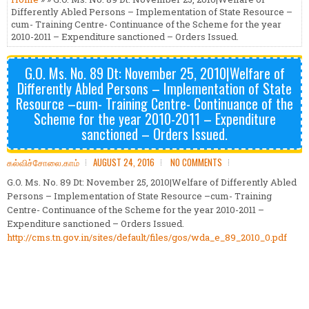
Differently Abled Persons – Implementation of State Resource –
cum- Training Centre- Continuance of the Scheme for the year
2010-2011 – Expenditure sanctioned – Orders Issued.
G.O. Ms. No. 89 Dt: November 25, 2010|Welfare of
Differently Abled Persons – Implementation of State
Resource –cum- Training Centre- Continuance of the
Scheme for the year 2010-2011 – Expenditure
sanctioned – Orders Issued.
கல்விச்சோலை.காம்
AUGUST 24, 2016
NO COMMENTS
G.O. Ms. No. 89 Dt: November 25, 2010|Welfare of Differently Abled
Persons – Implementation of State Resource –cum- Training
Centre- Continuance of the Scheme for the year 2010-2011 –
Expenditure sanctioned – Orders Issued.
http://cms.tn.gov.in/sites/default/files/gos/wda_e_89_2010_0.pdf