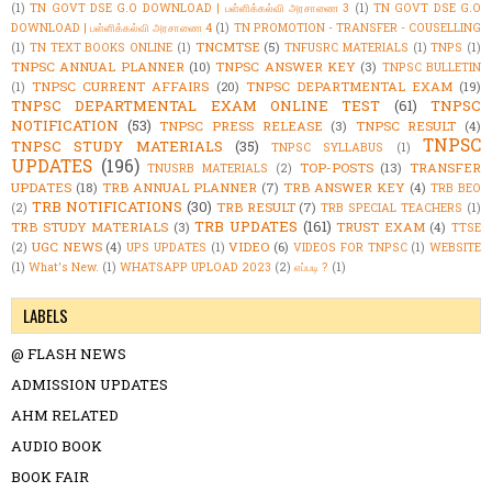
(1)
TN GOVT DSE G.O DOWNLOAD | பள்ளிக்கல்வி அரசாணை 3
(1)
TN GOVT DSE G.O
DOWNLOAD | பள்ளிக்கல்வி அரசாணை 4
(1)
TN PROMOTION - TRANSFER - COUSELLING
TNCMTSE
(5)
(1)
TN TEXT BOOKS ONLINE
(1)
TNFUSRC MATERIALS
(1)
TNPS
(1)
TNPSC ANNUAL PLANNER
(10)
TNPSC ANSWER KEY
(3)
TNPSC BULLETIN
TNPSC CURRENT AFFAIRS
(20)
TNPSC DEPARTMENTAL EXAM
(19)
(1)
TNPSC DEPARTMENTAL EXAM ONLINE TEST
(61)
TNPSC
NOTIFICATION
(53)
TNPSC PRESS RELEASE
(3)
TNPSC RESULT
(4)
TNPSC
TNPSC STUDY MATERIALS
(35)
TNPSC SYLLABUS
(1)
UPDATES
(196)
TOP-POSTS
(13)
TRANSFER
TNUSRB MATERIALS
(2)
UPDATES
(18)
TRB ANNUAL PLANNER
(7)
TRB ANSWER KEY
(4)
TRB BEO
TRB NOTIFICATIONS
(30)
TRB RESULT
(7)
(2)
TRB SPECIAL TEACHERS
(1)
TRB UPDATES
(161)
TRB STUDY MATERIALS
(3)
TRUST EXAM
(4)
TTSE
UGC NEWS
(4)
VIDEO
(6)
(2)
UPS UPDATES
(1)
VIDEOS FOR TNPSC
(1)
WEBSITE
(1)
What's New.
(1)
WHATSAPP UPLOAD 2023
(2)
எப்படி ?
(1)
LABELS
@ FLASH NEWS
ADMISSION UPDATES
AHM RELATED
AUDIO BOOK
BOOK FAIR