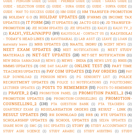
GUIDE - PENGUIN GUIDE
(1)
GUIDE - PREMIER GUIDE
(1)
GUIDE - SARAS GUIDE
(1)
GUIDE - SELECTION GUIDE
(1)
GUIDE - SURA GUIDE
(1)
GUIDE - SURYA GUIDE
(1)
HM TRANSFER-PROMOTION
GUIDE - WAY TO SUCCESS GUIDE
(1)
HM GUIDE
(1)
HOLIDAY UPDATES
(23)
(6)
HOLIDAY G.O
(5)
IFHRMS
(3)
INCOME TAX
IT FORM
(26)
UPDATES
(3)
IT UPDATES
(4)
JACTO GEO
(4)
JD TRANSFER-
PROMOTION
(4)
JEE NCHM UPDATES
(1)
JEE UPDATES
(2)
KALVI
(1)
KALVI TV_2
KALVI_VELAIVAIPPU
(89)
KALVISOLAI
(2)
KALVISOLAI - CONTACT US
(1)
- TODAY'S HEAD LINES
(3)
KAVITHAIKAL
(1)
LAB ASST
(2)
LEAVE
(1)
LOAN
(1)
MRB UPDATES
(13)
NAATIL INDRU
(3)
maternity leave
(1)
NCERT NEWS
(2)
NEET EXAM UPDATES
(82)
NEET STUDY
NEET NOTIFICATIONS
(1)
NET-SET UPDATES
(28)
MATERIALS
(9)
NET-SET NOTIFICATION
(11)
NEWS - INDIA
(13)
NHIS
(3)
NEW INDIA SAMACHAR
(1)
NEWS
(1)
NEWS LIVE
(1)
ONLINE TEST
(53)
NMMS UPDATES
(3)
PART TIME
ONE DAY SALARY
(1)
PAY COM UPDATES
(32)
PAY ORDERS
(28)
TEACHERS UPDATES
(6)
PAY
POLICE
SLIP DOWNLOAD
(1)
PENSION NEWS
(2)
PG SENIORITY LIST
(1)
RECRUITMENT UPDATES
(9)
POLICE S.I NOTIFICATIONS
(2)
POLYTECHNIC
POSTS TO REMEMBER
(55)
LECTURER UPDATES
(2)
POSTS-TO-REMEMBER
PRAYER_2
(141)
PROMOTION PANEL_2
(94)
(1)
PROMOTION PANEL
(2)
PROMOTION-
PROMOTION UPDATES
(16)
PROMOTION-COUNSELLING
(1)
COUNSELLING_2
(138)
PTA QUESTION BANK
(1)
PTA TEACHERS
(2)
REGULARISATION ORDERS
(22)
RESULT - LINK
(5)
QUARTERLY EXAM
(1)
RESULT UPDATES
(90)
RH DOWNLOAD
(10)
RRB
(4)
RTE UPDATES
(4)
SCHOLARSHIP UPDATES
(6)
SCHOOL UPDATES
(13)
SELVA UPDATES
(1)
STORY
(8)
SHARE NOW
(1)
SMC
(2)
SSC UPDATES
(2)
STUDY ACCOUNTANCY
(1)
STUDY AGRI SCIENCE
(1)
STUDY ARABIC
(1)
STUDY AUDITING
(1)
STUDY