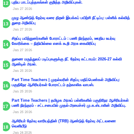
புதிய பாடப்புத்தகங்கள் குறித்த அறிவிப்புகள்.
Jan 27 2026
முழு ஆண்டுத் தேர்வு வரை திறன் இயக்கப் பயிற்சி நீட்டிப்பு: பள்ளிக் கல்வித்
துறை அறிவிப்பு
Jan 27 2026
சிறப்பு பயிற்றுனர்களின் போராட்டம் : பணி நிரந்தரம், ஊதிய உயர்வு
கோரிக்கை – நிதியில்லை எனக் கூறி அரசு கைவிரிப்பு
Jan 27 2026
துணை மருத்துவப் படிப்புகளுக்கு நீட் தேர்வு கட்டாயம்: 2026-27 கல்வி
ஆண்டில் அமல்.
Jan 25 2026
Part Time Teachers | முதல்வரின் சிறப்பு மதிப்பெண்கள் அறிவிப்பு:
பகுதிநேர ஆசிரியர்கள் போராட்டம் தற்காலிக வாபஸ்.
Jan 25 2026
Part Time Teachers | தமிழக அரசுப் பள்ளிகளில் பகுதிநேர ஆசிரியர்கள்
பணி நிரந்தரம் - சட்டசபையில் முதல்-அமைச்சர் மு.க.ஸ்டாலின் அறிவிப்பு.
Jan 25 2026
ஆசிரியா் தோ்வு வாரியத்தின் (TRB) ஆண்டுத் தோ்வு அட்டவணை
வெளியீடு
Jan 24 2026