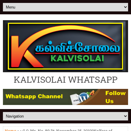
KALVISOLAI WHATSAPP
Home
» » G.O. Ms. No. 89 Dt: November 25, 2010|Welfare of