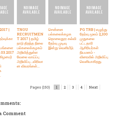
017 |
TNOU
சென்னை
PG TRB | எழுத்து
RECRUITMEN
பல்கலைக்கழக
தேர்வு மூலம் 2,100
ர்வுக்கா
T 2017 | தமிழ்
தொலைதூர கல்வி
முதுகலை
நாடு திறந்த நிலை
தேர்வு முடிவு
பட்டதாரி
்பங்களை
பல்கலைக்கழகம்
இன்று வெளியீடு.
ஆசிரியர்கள்
.03.2017
அறிவித்துள்ள
நியமனம் -
்கிழமை)
வேலை வாய்ப்பு
விரைவில் அறிவிப்பு
அறிவிப்பு...விரிவா
வெளியாகிறது.
்
ன விவரங்கள்...
க
.
Pages (150)
1
2
3
4
Next
omments:
 a Comment