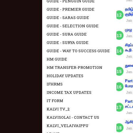
GUIDE - PENGUIN GUIDE
GUIDE - PREMIER GUIDE
தமிழ
குறித
GUIDE - SARAS GUIDE
Jan 
GUIDE - SELECTION GUIDE
முழு
GUIDE - SURA GUIDE
Jan 
GUIDE - SURYA GUIDE
சிறப
கூறி
GUIDE - WAY TO SUCCESS GUIDE
Jan 
HM GUIDE
துணை
HM TRANSFER-PROMOTION
Jan 
HOLIDAY UPDATES
Part
IFHRMS
போரா
INCOME TAX UPDATES
Jan 
IT FORM
Part
சட்ட
KALVI TV_2
Jan 
KALVISOLAI - CONTACT US
ஆசிர
KALVI_VELAIVAIPPU
Jan 