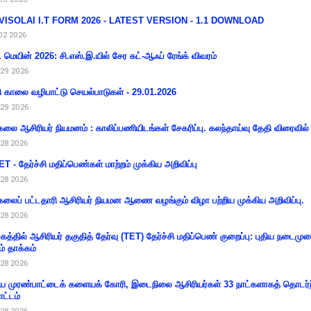
VISOLAI I.T FORM 2026 - LATEST VERSION - 1.1 DOWNLOAD
02 2026
 மெயின் 2026: சி.எஸ்.இ.யில் சேர கட்-ஆஃப் ரேங்க் விவரம்
29 2026
ி காலை வழிபாட்டு செயல்பாடுகள் - 29.01.2026
29 2026
கலை ஆசிரியர் நியமனம் : காலிப்பணியிடங்கள் சேகரிப்பு. கலந்தாய்வு தேதி விரைவில் அ
28 2026
T - தேர்ச்சி மதிப்பெண்கள் மாற்றம் முக்கிய அறிவிப்பு
28 2026
கலைப் பட்டதாரி ஆசிரியர் நியமன ஆணை வழங்கும் விழா பற்றிய முக்கிய அறிவிப்பு.
28 2026
கத்தில் ஆசிரியர் தகுதித் தேர்வு (TET) தேர்ச்சி மதிப்பெண் குறைப்பு: புதிய நடைமு
ம் தாக்கம்
28 2026
 முரண்பாட்டைக் களையக் கோரி, இடைநிலை ஆசிரியர்கள் 33 நாட்களாகத் தொடர்ந
ட்டம்
28 2026