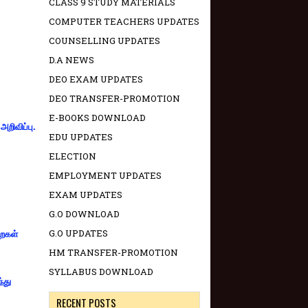
CLASS 9 STUDY MATERIALS
COMPUTER TEACHERS UPDATES
COUNSELLING UPDATES
D.A NEWS
DEO EXAM UPDATES
DEO TRANSFER-PROMOTION
E-BOOKS DOWNLOAD
றிவிப்பு.
EDU UPDATES
ELECTION
EMPLOYMENT UPDATES
EXAM UPDATES
G.O DOWNLOAD
G.O UPDATES
றைகள்
HM TRANSFER-PROMOTION
SYLLABUS DOWNLOAD
்து
RECENT POSTS