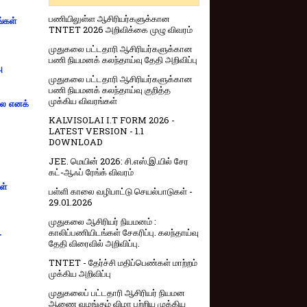
பணியிலுள்ள ஆசிரியர்களுக்கான
ங்கள்
TNTET 2026 அறிவிக்கை முழு விவரம்
முதுகலை பட்டதாரி ஆசிரியர்களுக்கான
பணி நியமனக் கலந்தாய்வு தேதி அறிவிப்பு
ு
முதுகலை பட்டதாரி ஆசிரியர்களுக்கான
பணி நியமனக் கலந்தாய்வு குறித்த
முக்கிய விவரங்கள்
்லை எனக்
KALVISOLAI I.T FORM 2026 -
LATEST VERSION - 1.1
DOWNLOAD
JEE. மெயின் 2026: சி.எஸ்.இ.யில் சேர
கட்-ஆஃப் ரேங்க் விவரம்
ள்
பள்ளி காலை வழிபாட்டு செயல்பாடுகள் -
29.01.2026
முதுகலை ஆசிரியர் நியமனம் :
காலிப்பணியிடங்கள் சேகரிப்பு. கலந்தாய்வு
-
தேதி விரைவில் அறிவிப்பு.
TNTET - தேர்ச்சி மதிப்பெண்கள் மாற்றம்
முக்கிய அறிவிப்பு
முதுகலைப் பட்டதாரி ஆசிரியர் நியமன
ஆணை வழங்கும் விழா பற்றிய முக்கிய