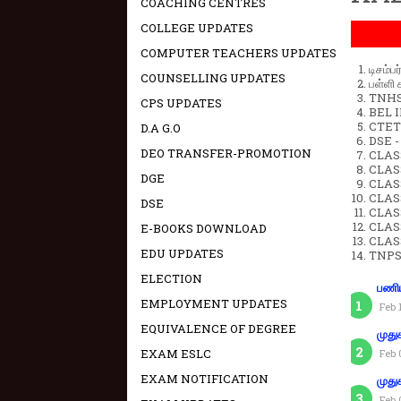
COACHING CENTRES
COLLEGE UPDATES
COMPUTER TEACHERS UPDATES
டிசம்ப
COUNSELLING UPDATES
பள்ளி 
TNHSP
CPS UPDATES
BEL IN
CTET 
D.A G.O
DSE -
DEO TRANSFER-PROMOTION
CLAS
CLASS
DGE
CLASS
CLAS
DSE
CLAS
CLAS
E-BOOKS DOWNLOAD
CLAS
EDU UPDATES
TNPS
ELECTION
பணிய
EMPLOYMENT UPDATES
Feb 
EQUIVALENCE OF DEGREE
முது
EXAM ESLC
Feb 
EXAM NOTIFICATION
முது
Feb 