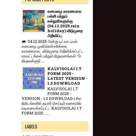
கனமழை காரணமாக
பள்ளி மற்றும்
கல்லூரிகளுக்கு
(04.12.2025 rain
holiday) விடுமுறை
அறிவிப்பு.
🌧️ 04.12.2025 அன்று டிட்வா புயல்
கனமழை முன்னெச்சரிக்கை
காரணமாக, விடுமுறை அறிவிக்கப்பட்ட
மாவட்டங்கள் மற்றும் நிறுவனங்கள்: 💦
திருவள்ளூர் ...
KALVISOLAI I.T
FORM 2025 -
LATEST VERSION -
1.3 DOWNLOAD
KALVISOLAI I.T
FORM 2025 -
VERSION - 1.3 DOWNLOAD | சில
நிமிடங்களில் தயார் செய்யும் வகையில்
வடிவமைக்கப்பட்ட KALVISOLAI I.T
FORM 2025.......
LABELS