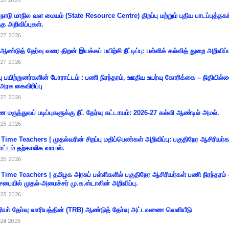
்நாடு மாநில வள மையம் (State Resource Centre) திறப்பு மற்றும் புதிய பாடப்புத்தக
்த அறிவிப்புகள்.
27 2026
 ஆண்டுத் தேர்வு வரை திறன் இயக்கப் பயிற்சி நீட்டிப்பு: பள்ளிக் கல்வித் துறை அறிவிப்ப
27 2026
்பு பயிற்றுனர்களின் போராட்டம் : பணி நிரந்தரம், ஊதிய உயர்வு கோரிக்கை – நிதியில
 அரசு கைவிரிப்பு
27 2026
 மருத்துவப் படிப்புகளுக்கு நீட் தேர்வு கட்டாயம்: 2026-27 கல்வி ஆண்டில் அமல்.
25 2026
 Time Teachers | முதல்வரின் சிறப்பு மதிப்பெண்கள் அறிவிப்பு: பகுதிநேர ஆசிரியர்க
ட்டம் தற்காலிக வாபஸ்.
25 2026
 Time Teachers | தமிழக அரசுப் பள்ளிகளில் பகுதிநேர ஆசிரியர்கள் பணி நிரந்தரம் 
சபையில் முதல்-அமைச்சர் மு.க.ஸ்டாலின் அறிவிப்பு.
25 2026
ியா் தோ்வு வாரியத்தின் (TRB) ஆண்டுத் தோ்வு அட்டவணை வெளியீடு
24 2026