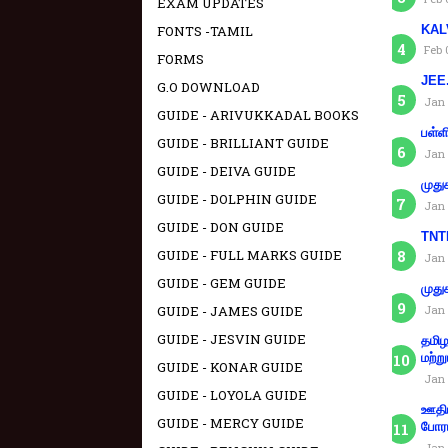
EXAM UPDATES
FONTS -TAMIL
KAL
Feb 
FORMS
JEE.
G.O DOWNLOAD
Jan 
GUIDE - ARIVUKKADAL BOOKS
பள்ள
GUIDE - BRILLIANT GUIDE
Jan 
GUIDE - DEIVA GUIDE
முது
GUIDE - DOLPHIN GUIDE
Jan 
GUIDE - DON GUIDE
TNTE
GUIDE - FULL MARKS GUIDE
Jan 
GUIDE - GEM GUIDE
முது
GUIDE - JAMES GUIDE
Jan 
GUIDE - JESVIN GUIDE
தமிழ
மற்று
GUIDE - KONAR GUIDE
Jan 
GUIDE - LOYOLA GUIDE
ஊதிய
GUIDE - MERCY GUIDE
போரா
Jan 