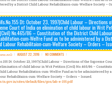
tered by a District Child Labour Rehabilitaion-cum-Welfare Society – O
Ms.No.155 Dt: October 23, 1997|Child Labour – Directions o
eme Court of India on elimination of child labour in Writ Pet
(Civil) No.465/86 – Constitution of the District Child Labou
abilitation-cum-Welfre Fund as to be administered by a Dist
ld Labour Rehabilitaion-cum-Welfare Society – Orders – Iss
ோலை.காம்
AUGUST 22, 2016
NO COMMENTS
o.155 Dt: October 23, 1997|Child Labour – Directions of the Supreme Cour
elimination of child labour in Writ Petition (Civil) No.465/86 – Constituti
 Child Labour Rehabilitation-cum-Welfre Fund as to be administered by a 
bour Rehabilitaion-cum-Welfare Society – Orders – Issued.
s.tn.gov.in/sites/
default/files/gos/lab-e-155.
pdf