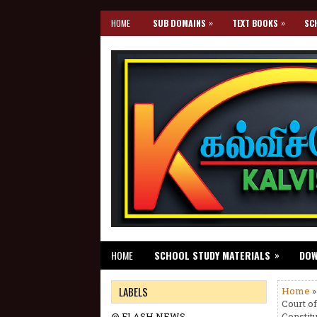
»
»
HOME
SUB DOMAINS
TEXT BOOKS
SC
»
HOME
SCHOOL STUDY MATERIALS
DO
LABELS
Home
»
Court of
@ FLASH NEWS
Constitu