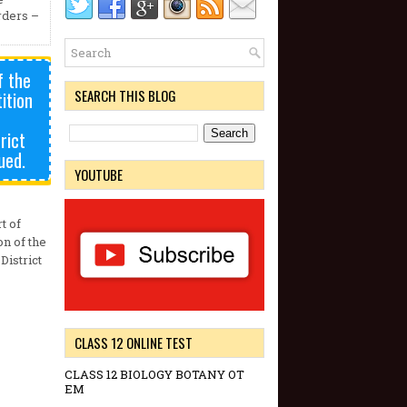
rders –
f the
SEARCH THIS BLOG
ition
r
rict
ued.
YOUTUBE
t of
on of the
District
CLASS 12 ONLINE TEST
CLASS 12 BIOLOGY BOTANY OT
EM