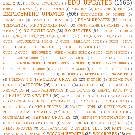
EDU UPDATES
(1568)
DSE_2
(85)
E-BOOKS DOWNLOAD
(1)
EDUCATION NEWS
(1)
EL SURRENDER
(1)
ELECTION
(2)
EMAIL ME
(1)
EMIS
(2)
EMPLOYMENT UPDATES
(506)
EQUIVALENCE OF DEGREE
(2)
EXAM UPDATES
(84)
EXAM ESLC
(8)
EXAM NOTIFICATION
(16)
EXCEL
TEMPLATE
(3)
FIND TEACHER POST
(10)
FORMS
(5)
G.K
FONTS -TAMIL
(1)
G.O DOWNLOAD
(28)
G.O UPDATES
(94)
NEWS
(17)
G.O_NO_001-100_2
(1)
G.O_NO_101-200_2
(2)
G.O_NO_201-300_2
(1)
G.O_NO_601-700_2
(1)
GPF
(2)
GUIDE - ARIVUKKADAL BOOKS
(1)
GUIDE - BRILLIANT GUIDE
(1)
GUIDE - DEIVA
GUIDE
(1)
GUIDE - DOLPHIN GUIDE
(1)
GUIDE - DON GUIDE
(1)
GUIDE - FULL MARKS
GUIDE
(1)
GUIDE - GEM GUIDE
(1)
GUIDE - JAMES GUIDE
(1)
GUIDE - JESVIN GUIDE
(1)
GUIDE - KONAR GUIDE
(1)
GUIDE - LOYOLA GUIDE
(1)
GUIDE - MERCY GUIDE
(1)
GUIDE - PENGUIN GUIDE
(1)
GUIDE - PREMIER GUIDE
(1)
GUIDE - SARAS GUIDE
(1)
GUIDE - SELECTION GUIDE
(1)
GUIDE - SURA GUIDE
(1)
GUIDE - SURYA GUIDE
(1)
HM TRANSFER-PROMOTION
GUIDE - WAY TO SUCCESS GUIDE
(1)
HM GUIDE
(1)
HOLIDAY UPDATES
(23)
(6)
HOLIDAY G.O
(5)
IFHRMS
(3)
INCOME TAX
IT FORM
(26)
UPDATES
(3)
IT UPDATES
(4)
JACTO GEO
(4)
JD TRANSFER-
PROMOTION
(4)
JEE NCHM UPDATES
(1)
JEE UPDATES
(2)
KALVI
(1)
KALVI TV_2
KALVI_VELAIVAIPPU
(89)
KALVISOLAI
(2)
KALVISOLAI - CONTACT US
(1)
- TODAY'S HEAD LINES
(3)
KAVITHAIKAL
(1)
LAB ASST
(2)
LEAVE
(1)
LOAN
(1)
MRB UPDATES
(13)
NAATIL INDRU
(3)
maternity leave
(1)
NCERT NEWS
(2)
NEET EXAM UPDATES
(82)
NEET STUDY
NEET NOTIFICATIONS
(1)
NET-SET UPDATES
(28)
MATERIALS
(9)
NET-SET NOTIFICATION
(11)
NEWS - INDIA
(13)
NHIS
(3)
NEW INDIA SAMACHAR
(1)
NEWS
(1)
NEWS LIVE
(1)
ONLINE TEST
(53)
NMMS UPDATES
(3)
PART TIME
ONE DAY SALARY
(1)
PAY COM UPDATES
(32)
PAY ORDERS
(28)
TEACHERS UPDATES
(6)
PAY