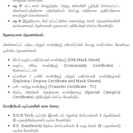
படி 5:
கட்டணம் செலுத்திய பிறகு, உங்களின் பூர்த்தி செய்யப்பட்ட
விண்ணப்பத்தினை பதிவிறக்கம் செய்து எதிர்கால குறிப்பிற்காக
வைத்துக் கொள்ளலாம்.
படி 6:
இறுதியாக, கேட்கப்பட்டுள்ள அனைத்து அசல் ஆவணங்களின்
நகல்களையும் ஆன்லைன் மூலமாகப் பதிவேற்றம் செய்ய வேண்டும்.
தேவையான ஆவணங்கள்:
விண்ணப்பப் பதிவு மற்றும் சான்றிதழ் சரிபார்ப்பின் போது சமர்ப்பிக்க வேண்டிய
முக்கிய ஆவணங்கள்:
10-ம் வகுப்பு மதிப்பெண் சான்றிதழ் (10th Mark Sheet)
வகுப்பு பிரிவு சான்றிதழ் (Community Certificate) -
தேவைப்பட்டால்
டிப்ளமோ / டிகிரி சான்றிதழ் மற்றும் மதிப்பெண் சான்றிதழ்கள்
(Diploma / Degree Certificate and Mark Sheets)
டிசி - மாற்று சான்றிதழ் (Transfer Certificate - TC)
சிறப்பு பிரிவினர் அதற்கான சான்றிதழை (Special Category
Certificate) பதிவேற்றம் செய்ய வேண்டும்.
பொறியியல் படிப்புகளின் கால அளவு:
B.E/B.Tech படிப்பில் இரண்டாம் ஆண்டு சேர்பவர்கள் 3 ஆண்டுகள்
(6 பருவத்தேர்வுகள்) படிக்க வேண்டும்.
B.E. (Sandwich) தேர்வு செய்பவர்கள் 4 வருடங்கள் (8 பருவங்கள்)
படிக்க வேண்டும்.