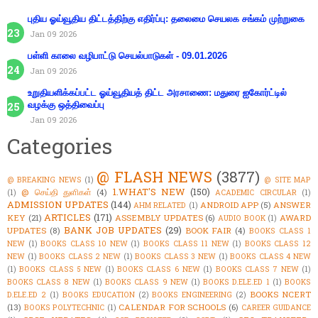
புதிய ஓய்வூதிய திட்டத்திற்கு எதிர்ப்பு: தலைமை செயலக சங்கம் முற்றுகை
Jan 09 2026
பள்ளி காலை வழிபாட்டு செயல்பாடுகள் - 09.01.2026
Jan 09 2026
உறுதியளிக்கப்பட்ட ஓய்வூதியத் திட்ட அரசாணை: மதுரை ஐகோர்ட்டில்
வழக்கு ஒத்திவைப்பு
Jan 09 2026
Categories
@ FLASH NEWS
(3877)
@ BREAKING NEWS
(1)
@ SITE MAP
1.WHAT'S NEW
(150)
@ செய்தி துளிகள்
(4)
(1)
ACADEMIC CIRCULAR
(1)
ADMISSION UPDATES
(144)
ANDROID APP
(5)
ANSWER
AHM RELATED
(1)
ARTICLES
(171)
KEY
(21)
ASSEMBLY UPDATES
(6)
AWARD
AUDIO BOOK
(1)
BANK JOB UPDATES
(29)
UPDATES
(8)
BOOK FAIR
(4)
BOOKS CLASS 1
NEW
(1)
BOOKS CLASS 10 NEW
(1)
BOOKS CLASS 11 NEW
(1)
BOOKS CLASS 12
NEW
(1)
BOOKS CLASS 2 NEW
(1)
BOOKS CLASS 3 NEW
(1)
BOOKS CLASS 4 NEW
(1)
BOOKS CLASS 5 NEW
(1)
BOOKS CLASS 6 NEW
(1)
BOOKS CLASS 7 NEW
(1)
BOOKS CLASS 8 NEW
(1)
BOOKS CLASS 9 NEW
(1)
BOOKS D.ELE.ED 1
(1)
BOOKS
BOOKS NCERT
D.ELE.ED 2
(1)
BOOKS EDUCATION
(2)
BOOKS ENGINEERING
(2)
(13)
CALENDAR FOR SCHOOLS
(6)
BOOKS POLYTECHNIC
(1)
CAREER GUIDANCE