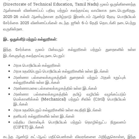
(Directorate of Technical Education, Tamil Nadu) மூலம் ஒருங்கிணைந்த
ஆன்லைன் விண்ணப்பப் பதிவு மற்றும் கலந்தாய்வு வாயிலாக நடைபெறுகிறது.
2025-26 கல்வி ஆண்டிற்கான தமிழ்நாடு இரண்டாம் ஆண்டு நேரடி பொறியியல்
சேர்க்கை 2025 விண்ணப்பங்கள் கடந்த ஜூன் 6-ம் தேதி தொடங்கி நடைபெற்று
வருகின்றன.
இட ஒதுக்கீடு மற்றும் கல்லூரிகள்:
இந்த சேர்க்கை மூலம் பின்வரும் கல்லூரிகள் மற்றும் துறைகளில் உள்ள
இடங்களுக்கு கலந்தாய்வு நடைபெறும்:
அரசு பொறியியல் கல்லூரிகள்
அரசு உதவிபெறும் பொறியியல் கல்லூரிகளில் உள்ள இடங்கள்
அண்ணா பல்கலைக்கழகத்தின் துறைகள் மற்றும் அதன் உறுப்புக்
கல்லூரிகளில் உள்ள இடங்கள்
அண்ணாமலை பல்கலைக்கழகத்தில் உள்ள இடங்கள்
அண்ணா பல்கலைக்கழகத்தில் தமிழ் வழியில் வழங்கப்படும்
மெக்கானிக்கல் (Mechanical) மற்றும் சிவில் (Civil) பொறியியல்
இடங்கள்
அரசு உதவிபெறும் கல்லூரிகளில் உள்ள சுயநிதி இடங்கள்
தனியார் கல்லூரிகளில் உள்ள இடங்கள்
மத்திய பிளாஸ்டிக் பொறியியல் மற்றும் தொழில்நுட்ப நிறுவனம்
(CIPET) இடங்கள்
கடந்த ஆண்டு கட்-ஆஃப் மதிப்பெண்கள் விவரங்களை அறிந்துகொள்ள, இந்த