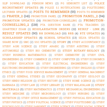
POLICE
SLIP DOWNLOAD
(1)
PENSION NEWS
(2)
PG SENIORITY LIST
(1)
RECRUITMENT UPDATES
(9)
POLICE S.I NOTIFICATIONS
(2)
POLYTECHNIC
POSTS TO REMEMBER
(55)
LECTURER UPDATES
(2)
POSTS-TO-REMEMBER
PRAYER_2
(141)
PROMOTION PANEL_2
(94)
(1)
PROMOTION PANEL
(2)
PROMOTION-
PROMOTION UPDATES
(16)
PROMOTION-COUNSELLING
(1)
COUNSELLING_2
(138)
PTA QUESTION BANK
(1)
PTA TEACHERS
(2)
REGULARISATION ORDERS
(22)
RESULT - LINK
(5)
QUARTERLY EXAM
(1)
RESULT UPDATES
(90)
RH DOWNLOAD
(10)
RRB
(4)
RTE UPDATES
(4)
SCHOLARSHIP UPDATES
(6)
SCHOOL UPDATES
(13)
SELVA UPDATES
(1)
STORY
(8)
SHARE NOW
(1)
SMC
(2)
SSC UPDATES
(2)
STUDY ACCOUNTANCY
(1)
STUDY AGRI SCIENCE
(1)
STUDY ARABIC
(1)
STUDY AUDITING
(1)
STUDY
STUDY BOTANY-BIOLOGY
(3)
AUTOMOBILE
(1)
STUDY BIO CHEMISTRY
(1)
STUDY BUSINESS MATHEMATICS
(1)
STUDY CHEMISTRY
(1)
STUDY CIVIL
ENGINEERING
(1)
STUDY COMMERCE
(1)
STUDY COMPUTER
(2)
STUDY ECONOMICS
(1)
STUDY EDUCATION
(2)
STUDY ELECTRICAL ENGINEERING
(1)
STUDY
ELECTRONIC ENGINEERING
(1)
STUDY ENGINEERING
(2)
STUDY ENGLISH
(1)
STUDY
ETHICS
(1)
STUDY FOOD SERVICE MANAGEMENT
(1)
STUDY GENERAL MACHINIST
(1)
STUDY GENERAL STUDIES
(1)
STUDY GEOGRAPHY
(1)
STUDY GEOLOGY
(1)
STUDY HINDU RELIGION
(1)
STUDY HISTORY
(1)
STUDY HOME SCIENCE
(1)
STUDY
STUDY
KANNADA
(1)
STUDY LAW
(1)
STUDY LIBRARY
(1)
STUDY MALAYALAM
(1)
MATERIALS
(5)
STUDY MATHEMATICS
(1)
STUDY MECHANICAL ENGINEERING
(1)
STUDY MEDICINE
(1)
STUDY MICROBIOLOGY
(1)
STUDY NURSING
(1)
STUDY
NUTRITION
(1)
STUDY OFFICE MANAGEMENT
(1)
STUDY PHYSICAL EDUCATION
(1)
STUDY PHYSICS
(1)
STUDY POLITICAL SCIENCE
(1)
STUDY POLYTECHNIC
(1)
STUDY
PSYCHOLOGY
(1)
STUDY SANSKRIT
(1)
STUDY SCIENCE
(1)
STUDY SOCIAL SCIENCE