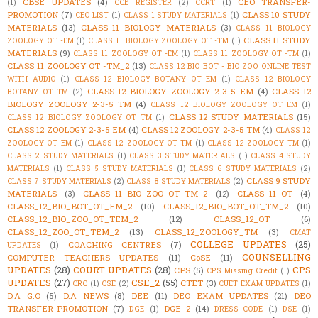
CBSE UPDATES
(4)
CEO TRANSFER-
(1)
CCE REGISTER
(2)
CCRT
(1)
PROMOTION
(7)
CLASS 10 STUDY
CEO LIST
(1)
CLASS 1 STUDY MATERIALS
(1)
MATERIALS
(13)
CLASS 11 BIOLOGY MATERIALS
(3)
CLASS 11 BIOLOGY
CLASS 11 STUDY
ZOOLOGY OT -EM
(1)
CLASS 11 BIOLOGY ZOOLOGY OT -TM
(1)
MATERIALS
(9)
CLASS 11 ZOOLOGY OT -EM
(1)
CLASS 11 ZOOLOGY OT -TM
(1)
CLASS 11 ZOOLOGY OT -TM_2
(13)
CLASS 12 BIO BOT - BIO ZOO ONLINE TEST
WITH AUDIO
(1)
CLASS 12 BIOLOGY BOTANY OT EM
(1)
CLASS 12 BIOLOGY
CLASS 12 BIOLOGY ZOOLOGY 2-3-5 EM
(4)
CLASS 12
BOTANY OT TM
(2)
BIOLOGY ZOOLOGY 2-3-5 TM
(4)
CLASS 12 BIOLOGY ZOOLOGY OT EM
(1)
CLASS 12 STUDY MATERIALS
(15)
CLASS 12 BIOLOGY ZOOLOGY OT TM
(1)
CLASS 12 ZOOLOGY 2-3-5 EM
(4)
CLASS 12 ZOOLOGY 2-3-5 TM
(4)
CLASS 12
ZOOLOGY OT EM
(1)
CLASS 12 ZOOLOGY OT TM
(1)
CLASS 12 ZOOLOGY TM
(1)
CLASS 2 STUDY MATERIALS
(1)
CLASS 3 STUDY MATERIALS
(1)
CLASS 4 STUDY
MATERIALS
(1)
CLASS 5 STUDY MATERIALS
(1)
CLASS 6 STUDY MATERIALS
(2)
CLASS 9 STUDY
CLASS 7 STUDY MATERIALS
(2)
CLASS 8 STUDY MATERIALS
(2)
MATERIALS
(3)
CLASS_11_BIO_ZOO_OT_TM_2
(12)
CLASS_11_OT
(4)
CLASS_12_BIO_BOT_OT_EM_2
(10)
CLASS_12_BIO_BOT_OT_TM_2
(10)
CLASS_12_BIO_ZOO_OT_TEM_2
(12)
CLASS_12_OT
(6)
CLASS_12_ZOO_OT_TEM_2
(13)
CLASS_12_ZOOLOGY_TM
(3)
CMAT
COLLEGE UPDATES
(25)
COACHING CENTRES
(7)
UPDATES
(1)
COUNSELLING
COMPUTER TEACHERS UPDATES
(11)
CoSE
(11)
UPDATES
(28)
COURT UPDATES
(28)
CPS
CPS
(5)
CPS Missing Credit
(1)
UPDATES
(27)
CSE_2
(55)
CTET
(3)
CRC
(1)
CSE
(2)
CUET EXAM UPDATES
(1)
D.A G.O
(5)
D.A NEWS
(8)
DEE
(11)
DEO EXAM UPDATES
(21)
DEO
TRANSFER-PROMOTION
(7)
DGE_2
(14)
DGE
(1)
DRESS_CODE
(1)
DSE
(1)