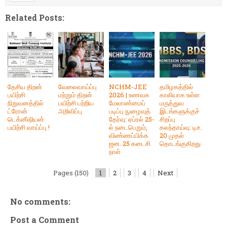
Related Posts:
தேசிய திறன்
வேலைவாய்ப்பு
NCHM-JEE
தமிழகத்தில்
பயிற்சி
மற்றும் திறன்
2026 | உணவக
காலியாக உள்ள
நிறுவனத்தில்
பயிற்சி பற்றிய
மேலாண்மைப்
மருத்துவ
ட்ரோன்
அறிவிப்பு
படிப்பு நுழைவுத்
இடங்களுக்குச்
டெக்னீஷியன்
தேர்வு: ஏப்ரல் 25-
சிறப்பு
பயிற்சி வாய்ப்பு !
ல் நடைபெறும்,
கலந்தாய்வு: டிச.
விண்ணப்பிக்க
20 முதல்
ஜன. 25 கடைசி
தொடங்குகிறது
நாள்
Pages (150)
1
2
3
4
Next
No comments:
Post a Comment