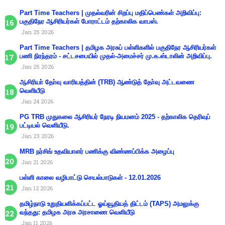
Part Time Teachers | முதல்வரின் சிறப்பு மதிப்பெண்கள் அறிவிப்பு:
பகுதிநேர ஆசிரியர்கள் போராட்டம் தற்காலிக வாபஸ்.
Jan 25 2026
Part Time Teachers | தமிழக அரசுப் பள்ளிகளில் பகுதிநேர ஆசிரியர்கள்
பணி நிரந்தரம் - சட்டசபையில் முதல்-அமைச்சர் மு.க.ஸ்டாலின் அறிவிப்பு.
Jan 25 2026
ஆசிரியா் தோ்வு வாரியத்தின் (TRB) ஆண்டுத் தோ்வு அட்டவணை
வெளியீடு
Jan 24 2026
PG TRB முதுகலை ஆசிரியர் நேரடி நியமனம் 2025 - தற்காலிக தெரிவுப்
பட்டியல் வெளியீடு.
Jan 23 2026
MRB நர்சிங் உதவியாளர் பணிக்கு விண்ணப்பிக்க அழைப்பு
Jan 21 2026
பள்ளி காலை வழிபாட்டு செயல்பாடுகள் - 12.01.2026
Jan 12 2026
தமிழ்நாடு உறுதியளிக்கப்பட்ட ஓய்வூதியத் திட்டம் (TAPS) அமலுக்கு
வந்தது: தமிழக அரசு அரசாணை வெளியீடு
Jan 11 2026