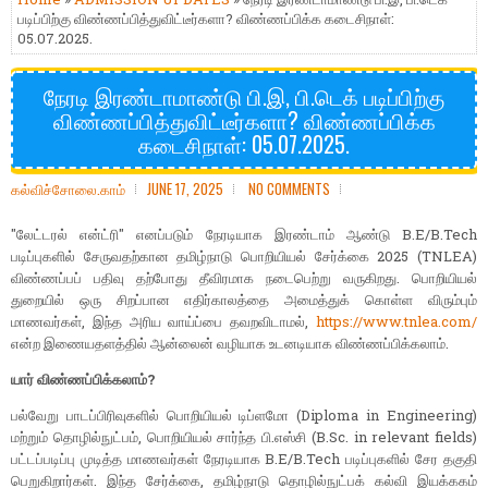
படிப்பிற்கு விண்ணப்பித்துவிட்டீர்களா? விண்ணப்பிக்க கடைசிநாள்:
05.07.2025.
நேரடி இரண்டாமாண்டு பி.இ, பி.டெக் படிப்பிற்கு
விண்ணப்பித்துவிட்டீர்களா? விண்ணப்பிக்க
கடைசிநாள்: 05.07.2025.
கல்விச்சோலை.காம்
JUNE 17, 2025
NO COMMENTS
"லேட்டரல் என்ட்ரி" எனப்படும் நேரடியாக இரண்டாம் ஆண்டு B.E/B.Tech
படிப்புகளில் சேருவதற்கான தமிழ்நாடு பொறியியல் சேர்க்கை 2025 (TNLEA)
விண்ணப்பப் பதிவு தற்போது தீவிரமாக நடைபெற்று வருகிறது. பொறியியல்
துறையில் ஒரு சிறப்பான எதிர்காலத்தை அமைத்துக் கொள்ள விரும்பும்
மாணவர்கள், இந்த அரிய வாய்ப்பை தவறவிடாமல்,
https://www.tnlea.com/
என்ற இணையதளத்தில் ஆன்லைன் வழியாக உடனடியாக விண்ணப்பிக்கலாம்.
யார் விண்ணப்பிக்கலாம்?
பல்வேறு பாடப்பிரிவுகளில் பொறியியல் டிப்ளமோ (Diploma in Engineering)
மற்றும் தொழில்நுட்பம், பொறியியல் சார்ந்த பி.எஸ்சி (B.Sc. in relevant fields)
பட்டப்படிப்பு முடித்த மாணவர்கள் நேரடியாக B.E/B.Tech படிப்புகளில் சேர தகுதி
பெறுகிறார்கள். இந்த சேர்க்கை, தமிழ்நாடு தொழில்நுட்பக் கல்வி இயக்ககம்