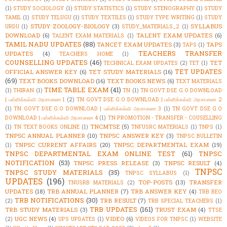
(1)
STUDY SOCIOLOGY
(1)
STUDY STATISTICS
(1)
STUDY STENOGRAPHY
(1)
STUDY
TAMIL
(1)
STUDY TELUGU
(1)
STUDY TEXTILES
(1)
STUDY TYPE WRITING
(1)
STUDY
STUDY ZOOLOGY-BIOLOGY
(3)
SYLLABUS
URDU
(1)
STUDY_MATERIALS_2
(1)
DOWNLOAD
(6)
TALENT EXAM UPDATES
(6)
TALENT EXAM MATERIALS
(1)
TAMIL NADU UPDATES
(88)
TANCET EXAM UPDATES
(3)
TAPS
TAPS
(1)
TEACHERS TRANSFER
UPDATES
(4)
TEACHERS HOME
(1)
COUNSELLING UPDATES
(46)
TET
TECHNICAL EXAM UPDATES
(2)
TET
(1)
TET UPDATES
OFFICIAL ANSWER KEY
(6)
TET STUDY MATERIALS
(16)
(69)
TEXT BOOKS DOWNLOAD
(16)
TEXT BOOKS NEWS
(6)
TEXT MATERIALS
TIME TABLE EXAM
(41)
(1)
THIRAN
(1)
TN
(1)
TN GOVT DSE G.O DOWNLOAD
| பள்ளிக்கல்வி அரசாணை 1
(2)
TN GOVT DSE G.O DOWNLOAD | பள்ளிக்கல்வி அரசாணை 2
(1)
TN GOVT DSE G.O DOWNLOAD | பள்ளிக்கல்வி அரசாணை 3
(1)
TN GOVT DSE G.O
DOWNLOAD | பள்ளிக்கல்வி அரசாணை 4
(1)
TN PROMOTION - TRANSFER - COUSELLING
TNCMTSE
(5)
(1)
TN TEXT BOOKS ONLINE
(1)
TNFUSRC MATERIALS
(1)
TNPS
(1)
TNPSC ANNUAL PLANNER
(10)
TNPSC ANSWER KEY
(3)
TNPSC BULLETIN
TNPSC CURRENT AFFAIRS
(20)
TNPSC DEPARTMENTAL EXAM
(19)
(1)
TNPSC DEPARTMENTAL EXAM ONLINE TEST
(61)
TNPSC
NOTIFICATION
(53)
TNPSC PRESS RELEASE
(3)
TNPSC RESULT
(4)
TNPSC
TNPSC STUDY MATERIALS
(35)
TNPSC SYLLABUS
(1)
UPDATES
(196)
TOP-POSTS
(13)
TRANSFER
TNUSRB MATERIALS
(2)
UPDATES
(18)
TRB ANNUAL PLANNER
(7)
TRB ANSWER KEY
(4)
TRB BEO
TRB NOTIFICATIONS
(30)
TRB RESULT
(7)
(2)
TRB SPECIAL TEACHERS
(1)
TRB UPDATES
(161)
TRB STUDY MATERIALS
(3)
TRUST EXAM
(4)
TTSE
UGC NEWS
(4)
VIDEO
(6)
(2)
UPS UPDATES
(1)
VIDEOS FOR TNPSC
(1)
WEBSITE