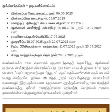
முக்கிய தேதிகள் – ஒரு கண்ணோட்டம்:
விண்ணப்பம் தொடங்கப்பட்ட நாள்:
06.06.2025
விண்ணப்பிக்க கடைசி நாள்:
05.07.2025
சான்றிதழ் பதிவேற்றம் செய்ய கடைசி நாள்:
05.07.2025
ஆன்லைன் சான்றிதழ் சரிபார்ப்பு:
20.06.2025 முதல் 10.07.2025
வரை
தரவரிசை பட்டியல் வெளியீடு:
17.07.2025
குறைதீர்ப்பு:
18.07.2025 முதல் 20.07.2025 வரை
சிறப்பு பிரிவினருக்கான கலந்தாய்வு:
21.07.2025 முதல் 23.07.2025
வரை
பொது கலந்தாய்வு தொடங்கும் நாள்:
25.07.2025 முதல்
விண்ணப்பிக்க கால அவகாசம் முடிவடைந்ததைத் தொடர்ந்து, ஆன்லைன்
வழியாக சான்றிதழ்கள் சரிபார்க்கப்பட்டு, தரவரிசை பட்டியல் ஜூலை 17-ம் தேதி
வெளியிடப்படும். அதனைத்தொடர்ந்து, கட்-ஆஃப் மதிப்பெண்களின் அடிப்படையில்
பொது கலந்தாய்வு ஜூலை 25 தேதி முதல் தொடங்குகிறது. மாணவர்கள்
அனைவரும் இந்த முக்கியமான தேதிகளைக் குறித்துக்கொண்டு, உரிய நேரத்தில்
விண்ணப்பித்து, தங்கள் சான்றிதழ்களைப் பதிவேற்றி, பொறியியல் கனவை
நனவாக்கிக்கொள்ளுமாறு கேட்டுக்கொள்ளப்படுகிறார்கள்.