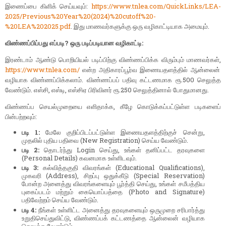
இணைப்பை கிளிக் செய்யவும்:
https://www.tnlea.com/QuickLinks/LEA-
2025/Previous%20Year%20(2024)%20cutoff%20-
%20LEA%202025.pdf
. இது மாணவர்களுக்கு ஒரு வழிகாட்டியாக அமையும்.
விண்ணப்பிப்பது எப்படி? ஒரு படிப்படியான வழிகாட்டி:
இரண்டாம் ஆண்டு பொறியியல் படிப்பிற்கு விண்ணப்பிக்க விரும்பும் மாணவர்கள்,
https://www.tnlea.com/
என்ற அதிகாரப்பூர்வ இணையதளத்தில் ஆன்லைன்
வழியாக விண்ணப்பிக்கலாம். விண்ணப்பப் பதிவு கட்டணமாக ரூ.500 செலுத்த
வேண்டும். எஸ்சி, எஸ்டி, எஸ்சிஏ பிரிவினர் ரூ.250 செலுத்தினால் போதுமானது.
விண்ணப்ப செயல்முறையை எளிதாக்க, கீழே கொடுக்கப்பட்டுள்ள படிகளைப்
பின்பற்றவும்:
படி 1:
மேலே குறிப்பிடப்பட்டுள்ள இணையதளத்திற்குச் சென்று,
முதலில் புதிய பதிவை (New Registration) செய்ய வேண்டும்.
படி 2:
தொடர்ந்து Login செய்து, உங்கள் தனிப்பட்ட தரவுகளை
(Personal Details) கவனமாக உள்ளிடவும்.
படி 3:
கல்வித்தகுதி விவரங்கள் (Educational Qualifications),
முகவரி (Address), சிறப்பு ஒதுக்கீடு (Special Reservation)
போன்ற அனைத்து விவரங்களையும் பூர்த்தி செய்து, உங்கள் சமீபத்திய
புகைப்படம் மற்றும் கையொப்பத்தை (Photo and Signature)
பதிவேற்றம் செய்ய வேண்டும்.
படி 4:
நீங்கள் உள்ளிட்ட அனைத்து தரவுகளையும் ஒருமுறை சரிபார்த்து
உறுதிசெய்துவிட்டு, விண்ணப்பக் கட்டணத்தை ஆன்லைன் வழியாக
செலுத்த வேண்டும்.