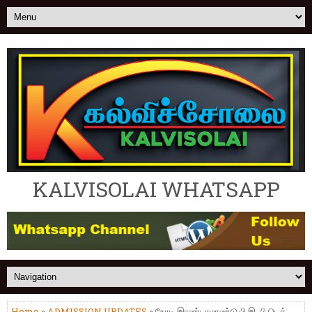
KALVISOLAI WHATSAPP
Home
»
ADMISSION UPDATES
» நேரடி இரண்டாமாண்டு பி.இ, பி.டெக்