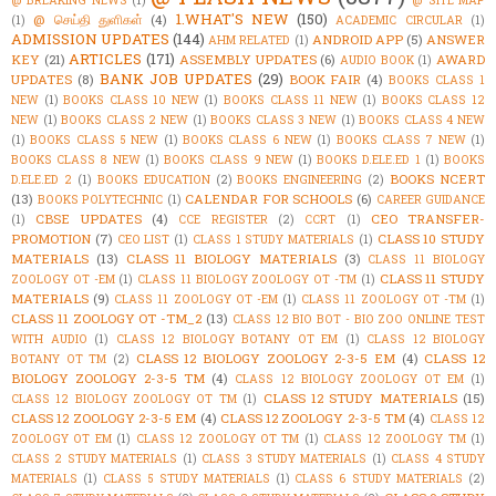
1.WHAT'S NEW
(150)
@ செய்தி துளிகள்
(4)
(1)
ACADEMIC CIRCULAR
(1)
ADMISSION UPDATES
(144)
ANDROID APP
(5)
ANSWER
AHM RELATED
(1)
ARTICLES
(171)
KEY
(21)
ASSEMBLY UPDATES
(6)
AWARD
AUDIO BOOK
(1)
BANK JOB UPDATES
(29)
UPDATES
(8)
BOOK FAIR
(4)
BOOKS CLASS 1
NEW
(1)
BOOKS CLASS 10 NEW
(1)
BOOKS CLASS 11 NEW
(1)
BOOKS CLASS 12
NEW
(1)
BOOKS CLASS 2 NEW
(1)
BOOKS CLASS 3 NEW
(1)
BOOKS CLASS 4 NEW
(1)
BOOKS CLASS 5 NEW
(1)
BOOKS CLASS 6 NEW
(1)
BOOKS CLASS 7 NEW
(1)
BOOKS CLASS 8 NEW
(1)
BOOKS CLASS 9 NEW
(1)
BOOKS D.ELE.ED 1
(1)
BOOKS
BOOKS NCERT
D.ELE.ED 2
(1)
BOOKS EDUCATION
(2)
BOOKS ENGINEERING
(2)
(13)
CALENDAR FOR SCHOOLS
(6)
BOOKS POLYTECHNIC
(1)
CAREER GUIDANCE
CBSE UPDATES
(4)
CEO TRANSFER-
(1)
CCE REGISTER
(2)
CCRT
(1)
PROMOTION
(7)
CLASS 10 STUDY
CEO LIST
(1)
CLASS 1 STUDY MATERIALS
(1)
MATERIALS
(13)
CLASS 11 BIOLOGY MATERIALS
(3)
CLASS 11 BIOLOGY
CLASS 11 STUDY
ZOOLOGY OT -EM
(1)
CLASS 11 BIOLOGY ZOOLOGY OT -TM
(1)
MATERIALS
(9)
CLASS 11 ZOOLOGY OT -EM
(1)
CLASS 11 ZOOLOGY OT -TM
(1)
CLASS 11 ZOOLOGY OT -TM_2
(13)
CLASS 12 BIO BOT - BIO ZOO ONLINE TEST
WITH AUDIO
(1)
CLASS 12 BIOLOGY BOTANY OT EM
(1)
CLASS 12 BIOLOGY
CLASS 12 BIOLOGY ZOOLOGY 2-3-5 EM
(4)
CLASS 12
BOTANY OT TM
(2)
BIOLOGY ZOOLOGY 2-3-5 TM
(4)
CLASS 12 BIOLOGY ZOOLOGY OT EM
(1)
CLASS 12 STUDY MATERIALS
(15)
CLASS 12 BIOLOGY ZOOLOGY OT TM
(1)
CLASS 12 ZOOLOGY 2-3-5 EM
(4)
CLASS 12 ZOOLOGY 2-3-5 TM
(4)
CLASS 12
ZOOLOGY OT EM
(1)
CLASS 12 ZOOLOGY OT TM
(1)
CLASS 12 ZOOLOGY TM
(1)
CLASS 2 STUDY MATERIALS
(1)
CLASS 3 STUDY MATERIALS
(1)
CLASS 4 STUDY
MATERIALS
(1)
CLASS 5 STUDY MATERIALS
(1)
CLASS 6 STUDY MATERIALS
(2)