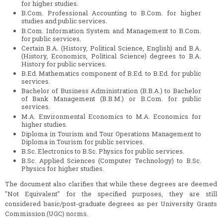
for higher studies.
B.Com. Professional Accounting to B.Com. for higher
studies and public services.
B.Com. Information System and Management to B.Com.
for public services.
Certain B.A. (History, Political Science, English) and B.A.
(History, Economics, Political Science) degrees to B.A.
History for public services.
B.Ed. Mathematics component of B.Ed. to B.Ed. for public
services.
Bachelor of Business Administration (B.B.A.) to Bachelor
of Bank Management (B.B.M.) or B.Com. for public
services.
M.A. Environmental Economics to M.A. Economics for
higher studies.
Diploma in Tourism and Tour Operations Management to
Diploma in Tourism for public services.
B.Sc. Electronics to B.Sc. Physics for public services.
B.Sc. Applied Sciences (Computer Technology) to B.Sc.
Physics for higher studies.
The document also clarifies that while these degrees are deemed
"Not Equivalent" for the specified purposes, they are still
considered basic/post-graduate degrees as per University Grants
Commission (UGC) norms.