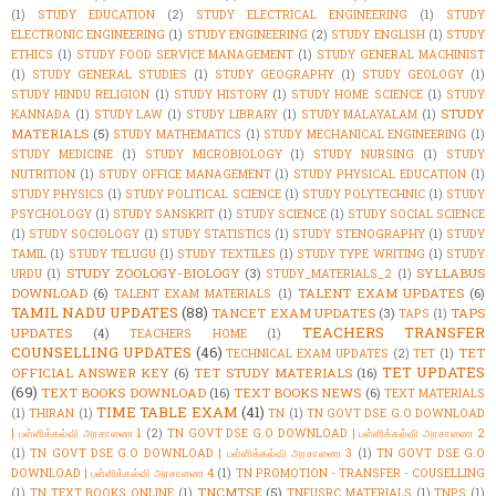
(1)
STUDY EDUCATION
(2)
STUDY ELECTRICAL ENGINEERING
(1)
STUDY
ELECTRONIC ENGINEERING
(1)
STUDY ENGINEERING
(2)
STUDY ENGLISH
(1)
STUDY
ETHICS
(1)
STUDY FOOD SERVICE MANAGEMENT
(1)
STUDY GENERAL MACHINIST
(1)
STUDY GENERAL STUDIES
(1)
STUDY GEOGRAPHY
(1)
STUDY GEOLOGY
(1)
STUDY HINDU RELIGION
(1)
STUDY HISTORY
(1)
STUDY HOME SCIENCE
(1)
STUDY
STUDY
KANNADA
(1)
STUDY LAW
(1)
STUDY LIBRARY
(1)
STUDY MALAYALAM
(1)
MATERIALS
(5)
STUDY MATHEMATICS
(1)
STUDY MECHANICAL ENGINEERING
(1)
STUDY MEDICINE
(1)
STUDY MICROBIOLOGY
(1)
STUDY NURSING
(1)
STUDY
NUTRITION
(1)
STUDY OFFICE MANAGEMENT
(1)
STUDY PHYSICAL EDUCATION
(1)
STUDY PHYSICS
(1)
STUDY POLITICAL SCIENCE
(1)
STUDY POLYTECHNIC
(1)
STUDY
PSYCHOLOGY
(1)
STUDY SANSKRIT
(1)
STUDY SCIENCE
(1)
STUDY SOCIAL SCIENCE
(1)
STUDY SOCIOLOGY
(1)
STUDY STATISTICS
(1)
STUDY STENOGRAPHY
(1)
STUDY
TAMIL
(1)
STUDY TELUGU
(1)
STUDY TEXTILES
(1)
STUDY TYPE WRITING
(1)
STUDY
STUDY ZOOLOGY-BIOLOGY
(3)
SYLLABUS
URDU
(1)
STUDY_MATERIALS_2
(1)
DOWNLOAD
(6)
TALENT EXAM UPDATES
(6)
TALENT EXAM MATERIALS
(1)
TAMIL NADU UPDATES
(88)
TANCET EXAM UPDATES
(3)
TAPS
TAPS
(1)
TEACHERS TRANSFER
UPDATES
(4)
TEACHERS HOME
(1)
COUNSELLING UPDATES
(46)
TET
TECHNICAL EXAM UPDATES
(2)
TET
(1)
TET UPDATES
OFFICIAL ANSWER KEY
(6)
TET STUDY MATERIALS
(16)
(69)
TEXT BOOKS DOWNLOAD
(16)
TEXT BOOKS NEWS
(6)
TEXT MATERIALS
TIME TABLE EXAM
(41)
(1)
THIRAN
(1)
TN
(1)
TN GOVT DSE G.O DOWNLOAD
| பள்ளிக்கல்வி அரசாணை 1
(2)
TN GOVT DSE G.O DOWNLOAD | பள்ளிக்கல்வி அரசாணை 2
(1)
TN GOVT DSE G.O DOWNLOAD | பள்ளிக்கல்வி அரசாணை 3
(1)
TN GOVT DSE G.O
DOWNLOAD | பள்ளிக்கல்வி அரசாணை 4
(1)
TN PROMOTION - TRANSFER - COUSELLING
TNCMTSE
(5)
(1)
TN TEXT BOOKS ONLINE
(1)
TNFUSRC MATERIALS
(1)
TNPS
(1)