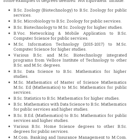
Some examples of degrees deemed "Not Equivalent" include:
B.Sc. Zoology (Biotechnology) to B.Sc. Zoology for public
services.
B.Sc. Microbiology to B.Sc. Zoology for public services.
B.Sc. Biotechnology to M.Sc. Zoology for higher studies.
B.Voc. Networking & Mobile Application to B.Sc.
Computer Science for public services.
M.Sc. Information Technology (2015-2017) to M.Sc.
Computer Science for higher studies.
Various B.Sc. and M.Sc. Biotechnology integrated
programs from Vellore Institute of Technology to other
B.Sc. and M.Sc. degrees.
B.Sc. Data Science to B.Sc. Mathematics for higher
studies.
M.Sc. Mathematics of Master of Science Mathematics
M.Sc. Ed (Mathematics) to M.Sc. Mathematics for public
services.
B.Sc. Statistics to B.Sc. Mathematics for higher studies.
B.Sc. Mathematics with Data Science to B.Sc. Mathematics
for public services and higher studies.
B.Sc. B.Ed. (Mathematics) to B.Sc. Mathematics for public
services and higher studies.
Various B.Sc. Home Science degrees to other B.Sc.
degrees for public services.
M.Com. Banking and Insurance Management to M.Com.