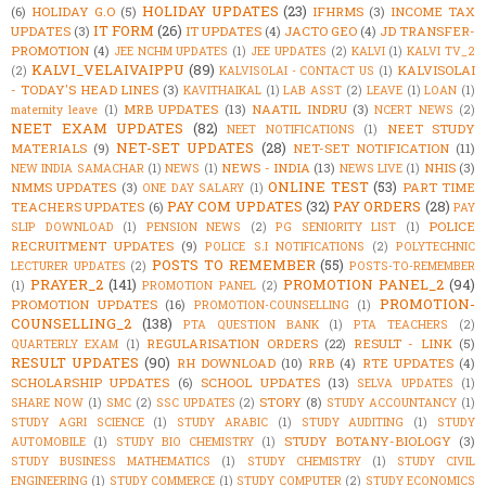
HOLIDAY UPDATES
(23)
(6)
HOLIDAY G.O
(5)
IFHRMS
(3)
INCOME TAX
IT FORM
(26)
UPDATES
(3)
IT UPDATES
(4)
JACTO GEO
(4)
JD TRANSFER-
PROMOTION
(4)
JEE NCHM UPDATES
(1)
JEE UPDATES
(2)
KALVI
(1)
KALVI TV_2
KALVI_VELAIVAIPPU
(89)
KALVISOLAI
(2)
KALVISOLAI - CONTACT US
(1)
- TODAY'S HEAD LINES
(3)
KAVITHAIKAL
(1)
LAB ASST
(2)
LEAVE
(1)
LOAN
(1)
MRB UPDATES
(13)
NAATIL INDRU
(3)
maternity leave
(1)
NCERT NEWS
(2)
NEET EXAM UPDATES
(82)
NEET STUDY
NEET NOTIFICATIONS
(1)
NET-SET UPDATES
(28)
MATERIALS
(9)
NET-SET NOTIFICATION
(11)
NEWS - INDIA
(13)
NHIS
(3)
NEW INDIA SAMACHAR
(1)
NEWS
(1)
NEWS LIVE
(1)
ONLINE TEST
(53)
NMMS UPDATES
(3)
PART TIME
ONE DAY SALARY
(1)
PAY COM UPDATES
(32)
PAY ORDERS
(28)
TEACHERS UPDATES
(6)
PAY
POLICE
SLIP DOWNLOAD
(1)
PENSION NEWS
(2)
PG SENIORITY LIST
(1)
RECRUITMENT UPDATES
(9)
POLICE S.I NOTIFICATIONS
(2)
POLYTECHNIC
POSTS TO REMEMBER
(55)
LECTURER UPDATES
(2)
POSTS-TO-REMEMBER
PRAYER_2
(141)
PROMOTION PANEL_2
(94)
(1)
PROMOTION PANEL
(2)
PROMOTION-
PROMOTION UPDATES
(16)
PROMOTION-COUNSELLING
(1)
COUNSELLING_2
(138)
PTA QUESTION BANK
(1)
PTA TEACHERS
(2)
REGULARISATION ORDERS
(22)
RESULT - LINK
(5)
QUARTERLY EXAM
(1)
RESULT UPDATES
(90)
RH DOWNLOAD
(10)
RRB
(4)
RTE UPDATES
(4)
SCHOLARSHIP UPDATES
(6)
SCHOOL UPDATES
(13)
SELVA UPDATES
(1)
STORY
(8)
SHARE NOW
(1)
SMC
(2)
SSC UPDATES
(2)
STUDY ACCOUNTANCY
(1)
STUDY AGRI SCIENCE
(1)
STUDY ARABIC
(1)
STUDY AUDITING
(1)
STUDY
STUDY BOTANY-BIOLOGY
(3)
AUTOMOBILE
(1)
STUDY BIO CHEMISTRY
(1)
STUDY BUSINESS MATHEMATICS
(1)
STUDY CHEMISTRY
(1)
STUDY CIVIL
ENGINEERING
(1)
STUDY COMMERCE
(1)
STUDY COMPUTER
(2)
STUDY ECONOMICS