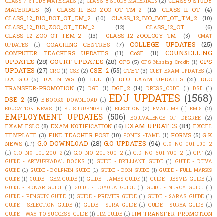
CLASS 9 STUDY
CLASS 7 STUDY MATERIALS
(2)
CLASS 8 STUDY MATERIALS
(2)
MATERIALS
(3)
CLASS_11_BIO_ZOO_OT_TM_2
(12)
CLASS_11_OT
(4)
CLASS_12_BIO_BOT_OT_EM_2
(10)
CLASS_12_BIO_BOT_OT_TM_2
(10)
CLASS_12_BIO_ZOO_OT_TEM_2
(12)
CLASS_12_OT
(6)
CLASS_12_ZOO_OT_TEM_2
(13)
CLASS_12_ZOOLOGY_TM
(3)
CMAT
COLLEGE UPDATES
(25)
COACHING CENTRES
(7)
UPDATES
(1)
COUNSELLING
COMPUTER TEACHERS UPDATES
(11)
CoSE
(11)
UPDATES
(28)
COURT UPDATES
(28)
CPS
CPS
(5)
CPS Missing Credit
(1)
UPDATES
(27)
CSE_2
(55)
CTET
(3)
CRC
(1)
CSE
(2)
CUET EXAM UPDATES
(1)
D.A G.O
(5)
D.A NEWS
(8)
DEE
(11)
DEO EXAM UPDATES
(21)
DEO
TRANSFER-PROMOTION
(7)
DGE_2
(14)
DGE
(1)
DRESS_CODE
(1)
DSE
(1)
EDU UPDATES
(1568)
DSE_2
(85)
E-BOOKS DOWNLOAD
(1)
EDUCATION NEWS
(1)
EL SURRENDER
(1)
ELECTION
(2)
EMAIL ME
(1)
EMIS
(2)
EMPLOYMENT UPDATES
(506)
EQUIVALENCE OF DEGREE
(2)
EXAM UPDATES
(84)
EXAM ESLC
(8)
EXAM NOTIFICATION
(16)
EXCEL
TEMPLATE
(3)
FIND TEACHER POST
(10)
FORMS
(5)
G.K
FONTS -TAMIL
(1)
G.O DOWNLOAD
(28)
G.O UPDATES
(94)
NEWS
(17)
G.O_NO_001-100_2
(1)
G.O_NO_101-200_2
(2)
G.O_NO_201-300_2
(1)
G.O_NO_601-700_2
(1)
GPF
(2)
GUIDE - ARIVUKKADAL BOOKS
(1)
GUIDE - BRILLIANT GUIDE
(1)
GUIDE - DEIVA
GUIDE
(1)
GUIDE - DOLPHIN GUIDE
(1)
GUIDE - DON GUIDE
(1)
GUIDE - FULL MARKS
GUIDE
(1)
GUIDE - GEM GUIDE
(1)
GUIDE - JAMES GUIDE
(1)
GUIDE - JESVIN GUIDE
(1)
GUIDE - KONAR GUIDE
(1)
GUIDE - LOYOLA GUIDE
(1)
GUIDE - MERCY GUIDE
(1)
GUIDE - PENGUIN GUIDE
(1)
GUIDE - PREMIER GUIDE
(1)
GUIDE - SARAS GUIDE
(1)
GUIDE - SELECTION GUIDE
(1)
GUIDE - SURA GUIDE
(1)
GUIDE - SURYA GUIDE
(1)
HM TRANSFER-PROMOTION
GUIDE - WAY TO SUCCESS GUIDE
(1)
HM GUIDE
(1)