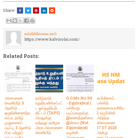
Share:
கல்விச்சோலை.காம்
https://www.kalvisolai.com/
Related Posts:
அரசாணை
தமிழ்நாடு
G.O.Ms.No.99
உயர்நிலைப்
வெளியீடு: 5
உறுதியளிக்கப்பட்
- Equivalent |
பள்ளித்
ஆண்டு
ட ஓய்வூதியத்
பல்வேறு
தலைமையாசிரிய
ஒருங்கிணைந்த
திட்டம் (TAPS)
படிப்புகளுக்கு
ர் வழக்கின்
எம்.ஏ. தமிழ்
அமலுக்கு
இணைத்தன்மை
அடுத்த
முதுகலைப்
வந்தது: தமிழக
இன்மை (Not
விசாரணை
படிப்பு, 3 ஆண்டு
அரசு அரசாணை
Equivalent)
17.07.2025
பி.ஏ. மற்றும்
வெளியீடு
வழங்கி
அன்று
எம்.ஏ. தமிழ்
அரசாணை
நடைபெறும் என