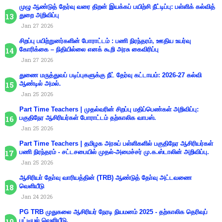
முழு ஆண்டுத் தேர்வு வரை திறன் இயக்கப் பயிற்சி நீட்டிப்பு: பள்ளிக் கல்வித்
துறை அறிவிப்பு
Jan 27 2026
சிறப்பு பயிற்றுனர்களின் போராட்டம் : பணி நிரந்தரம், ஊதிய உயர்வு
கோரிக்கை – நிதியில்லை எனக் கூறி அரசு கைவிரிப்பு
Jan 27 2026
துணை மருத்துவப் படிப்புகளுக்கு நீட் தேர்வு கட்டாயம்: 2026-27 கல்வி
ஆண்டில் அமல்.
Jan 25 2026
Part Time Teachers | முதல்வரின் சிறப்பு மதிப்பெண்கள் அறிவிப்பு:
பகுதிநேர ஆசிரியர்கள் போராட்டம் தற்காலிக வாபஸ்.
Jan 25 2026
Part Time Teachers | தமிழக அரசுப் பள்ளிகளில் பகுதிநேர ஆசிரியர்கள்
பணி நிரந்தரம் - சட்டசபையில் முதல்-அமைச்சர் மு.க.ஸ்டாலின் அறிவிப்பு.
Jan 25 2026
ஆசிரியா் தோ்வு வாரியத்தின் (TRB) ஆண்டுத் தோ்வு அட்டவணை
வெளியீடு
Jan 24 2026
PG TRB முதுகலை ஆசிரியர் நேரடி நியமனம் 2025 - தற்காலிக தெரிவுப்
பட்டியல் வெளியீடு.