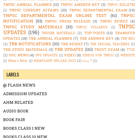
TNPSC ANNUAL PLANNER
(10)
TNPSC ANSWER KEY
(3)
TNPSC BULLETIN
TNPSC CURRENT AFFAIRS
(20)
TNPSC DEPARTMENTAL EXAM
(19)
(1)
TNPSC DEPARTMENTAL EXAM ONLINE TEST
(61)
TNPSC
NOTIFICATION
(53)
TNPSC PRESS RELEASE
(3)
TNPSC RESULT
(4)
TNPSC
TNPSC STUDY MATERIALS
(35)
TNPSC SYLLABUS
(1)
UPDATES
(196)
TOP-POSTS
(13)
TRANSFER
TNUSRB MATERIALS
(2)
UPDATES
(18)
TRB ANNUAL PLANNER
(7)
TRB ANSWER KEY
(4)
TRB BEO
TRB NOTIFICATIONS
(30)
TRB RESULT
(7)
(2)
TRB SPECIAL TEACHERS
(1)
TRB UPDATES
(161)
TRB STUDY MATERIALS
(3)
TRUST EXAM
(4)
TTSE
UGC NEWS
(4)
VIDEO
(6)
(2)
UPS UPDATES
(1)
VIDEOS FOR TNPSC
(1)
WEBSITE
(1)
What's New.
(1)
WHATSAPP UPLOAD 2023
(2)
எப்படி ?
(1)
LABELS
@ FLASH NEWS
ADMISSION UPDATES
AHM RELATED
AUDIO BOOK
BOOK FAIR
BOOKS CLASS 1 NEW
BOOKS CLASS 10 NEW