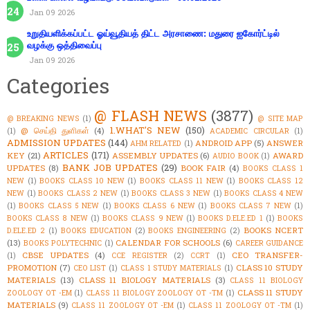
Jan 09 2026
உறுதியளிக்கப்பட்ட ஓய்வூதியத் திட்ட அரசாணை: மதுரை ஐகோர்ட்டில்
வழக்கு ஒத்திவைப்பு
Jan 09 2026
Categories
@ FLASH NEWS
(3877)
@ BREAKING NEWS
(1)
@ SITE MAP
1.WHAT'S NEW
(150)
@ செய்தி துளிகள்
(4)
(1)
ACADEMIC CIRCULAR
(1)
ADMISSION UPDATES
(144)
ANDROID APP
(5)
ANSWER
AHM RELATED
(1)
ARTICLES
(171)
KEY
(21)
ASSEMBLY UPDATES
(6)
AWARD
AUDIO BOOK
(1)
BANK JOB UPDATES
(29)
UPDATES
(8)
BOOK FAIR
(4)
BOOKS CLASS 1
NEW
(1)
BOOKS CLASS 10 NEW
(1)
BOOKS CLASS 11 NEW
(1)
BOOKS CLASS 12
NEW
(1)
BOOKS CLASS 2 NEW
(1)
BOOKS CLASS 3 NEW
(1)
BOOKS CLASS 4 NEW
(1)
BOOKS CLASS 5 NEW
(1)
BOOKS CLASS 6 NEW
(1)
BOOKS CLASS 7 NEW
(1)
BOOKS CLASS 8 NEW
(1)
BOOKS CLASS 9 NEW
(1)
BOOKS D.ELE.ED 1
(1)
BOOKS
BOOKS NCERT
D.ELE.ED 2
(1)
BOOKS EDUCATION
(2)
BOOKS ENGINEERING
(2)
(13)
CALENDAR FOR SCHOOLS
(6)
BOOKS POLYTECHNIC
(1)
CAREER GUIDANCE
CBSE UPDATES
(4)
CEO TRANSFER-
(1)
CCE REGISTER
(2)
CCRT
(1)
PROMOTION
(7)
CLASS 10 STUDY
CEO LIST
(1)
CLASS 1 STUDY MATERIALS
(1)
MATERIALS
(13)
CLASS 11 BIOLOGY MATERIALS
(3)
CLASS 11 BIOLOGY
CLASS 11 STUDY
ZOOLOGY OT -EM
(1)
CLASS 11 BIOLOGY ZOOLOGY OT -TM
(1)
MATERIALS
(9)
CLASS 11 ZOOLOGY OT -EM
(1)
CLASS 11 ZOOLOGY OT -TM
(1)