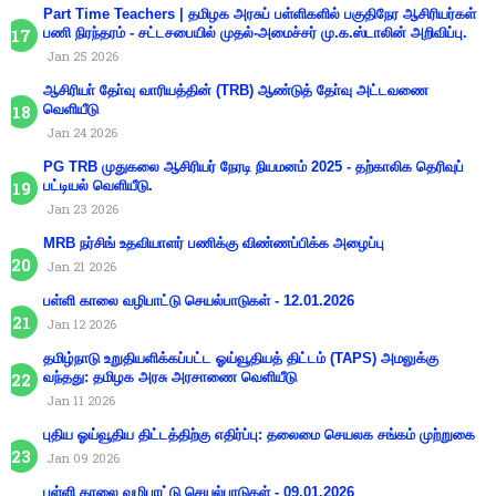
Part Time Teachers | தமிழக அரசுப் பள்ளிகளில் பகுதிநேர ஆசிரியர்கள்
பணி நிரந்தரம் - சட்டசபையில் முதல்-அமைச்சர் மு.க.ஸ்டாலின் அறிவிப்பு.
Jan 25 2026
ஆசிரியா் தோ்வு வாரியத்தின் (TRB) ஆண்டுத் தோ்வு அட்டவணை
வெளியீடு
Jan 24 2026
PG TRB முதுகலை ஆசிரியர் நேரடி நியமனம் 2025 - தற்காலிக தெரிவுப்
பட்டியல் வெளியீடு.
Jan 23 2026
MRB நர்சிங் உதவியாளர் பணிக்கு விண்ணப்பிக்க அழைப்பு
Jan 21 2026
பள்ளி காலை வழிபாட்டு செயல்பாடுகள் - 12.01.2026
Jan 12 2026
தமிழ்நாடு உறுதியளிக்கப்பட்ட ஓய்வூதியத் திட்டம் (TAPS) அமலுக்கு
வந்தது: தமிழக அரசு அரசாணை வெளியீடு
Jan 11 2026
புதிய ஓய்வூதிய திட்டத்திற்கு எதிர்ப்பு: தலைமை செயலக சங்கம் முற்றுகை
Jan 09 2026
பள்ளி காலை வழிபாட்டு செயல்பாடுகள் - 09.01.2026