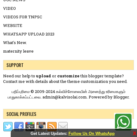
VIDEO
VIDEOS FOR TNPSC
WEBSITE
WHATSAPP UPLOAD 2023
What's New.
maternity leave
SUPPORT
Need our help to
upload
or
customize
this blogger template?
Contact me
with details about the theme customization you need.
பதிப்புரிமை © 2009-2024 கல்விச்சோலையின் அனைத்து உரிமைகளும்
பாதுகாக்கப்பட்டவை. admin@kalvisolai.com. Powered by
Blogger
.
SOCIAL PROFILES
X
Get Latest Updates:
Follow Us On WhatsApp