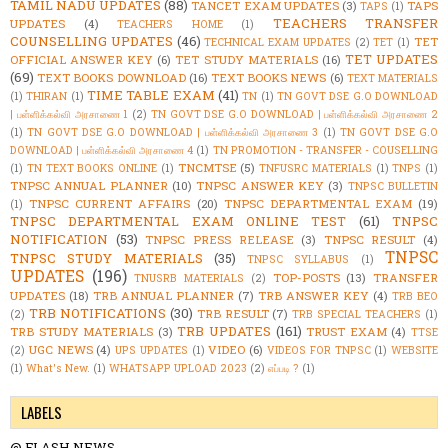
TAMIL NADU UPDATES
(88)
TANCET EXAM UPDATES
(3)
TAPS
TAPS
(1)
TEACHERS TRANSFER
UPDATES
(4)
TEACHERS HOME
(1)
COUNSELLING UPDATES
(46)
TET
TECHNICAL EXAM UPDATES
(2)
TET
(1)
TET UPDATES
OFFICIAL ANSWER KEY
(6)
TET STUDY MATERIALS
(16)
(69)
TEXT BOOKS DOWNLOAD
(16)
TEXT BOOKS NEWS
(6)
TEXT MATERIALS
TIME TABLE EXAM
(41)
(1)
THIRAN
(1)
TN
(1)
TN GOVT DSE G.O DOWNLOAD
| பள்ளிக்கல்வி அரசாணை 1
(2)
TN GOVT DSE G.O DOWNLOAD | பள்ளிக்கல்வி அரசாணை 2
(1)
TN GOVT DSE G.O DOWNLOAD | பள்ளிக்கல்வி அரசாணை 3
(1)
TN GOVT DSE G.O
DOWNLOAD | பள்ளிக்கல்வி அரசாணை 4
(1)
TN PROMOTION - TRANSFER - COUSELLING
TNCMTSE
(5)
(1)
TN TEXT BOOKS ONLINE
(1)
TNFUSRC MATERIALS
(1)
TNPS
(1)
TNPSC ANNUAL PLANNER
(10)
TNPSC ANSWER KEY
(3)
TNPSC BULLETIN
TNPSC CURRENT AFFAIRS
(20)
TNPSC DEPARTMENTAL EXAM
(19)
(1)
TNPSC DEPARTMENTAL EXAM ONLINE TEST
(61)
TNPSC
NOTIFICATION
(53)
TNPSC PRESS RELEASE
(3)
TNPSC RESULT
(4)
TNPSC
TNPSC STUDY MATERIALS
(35)
TNPSC SYLLABUS
(1)
UPDATES
(196)
TOP-POSTS
(13)
TRANSFER
TNUSRB MATERIALS
(2)
UPDATES
(18)
TRB ANNUAL PLANNER
(7)
TRB ANSWER KEY
(4)
TRB BEO
TRB NOTIFICATIONS
(30)
TRB RESULT
(7)
(2)
TRB SPECIAL TEACHERS
(1)
TRB UPDATES
(161)
TRB STUDY MATERIALS
(3)
TRUST EXAM
(4)
TTSE
UGC NEWS
(4)
VIDEO
(6)
(2)
UPS UPDATES
(1)
VIDEOS FOR TNPSC
(1)
WEBSITE
(1)
What's New.
(1)
WHATSAPP UPLOAD 2023
(2)
எப்படி ?
(1)
LABELS
@ FLASH NEWS