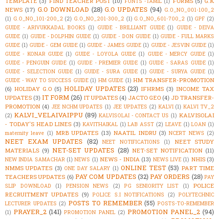
TEMPLATE
(3)
FIND TEACHER POST
(10)
FORMS
(5)
G.K
FONTS -TAMIL
(1)
G.O DOWNLOAD
(28)
G.O UPDATES
(94)
NEWS
(17)
G.O_NO_001-100_2
(1)
G.O_NO_101-200_2
(2)
G.O_NO_201-300_2
(1)
G.O_NO_601-700_2
(1)
GPF
(2)
GUIDE - ARIVUKKADAL BOOKS
(1)
GUIDE - BRILLIANT GUIDE
(1)
GUIDE - DEIVA
GUIDE
(1)
GUIDE - DOLPHIN GUIDE
(1)
GUIDE - DON GUIDE
(1)
GUIDE - FULL MARKS
GUIDE
(1)
GUIDE - GEM GUIDE
(1)
GUIDE - JAMES GUIDE
(1)
GUIDE - JESVIN GUIDE
(1)
GUIDE - KONAR GUIDE
(1)
GUIDE - LOYOLA GUIDE
(1)
GUIDE - MERCY GUIDE
(1)
GUIDE - PENGUIN GUIDE
(1)
GUIDE - PREMIER GUIDE
(1)
GUIDE - SARAS GUIDE
(1)
GUIDE - SELECTION GUIDE
(1)
GUIDE - SURA GUIDE
(1)
GUIDE - SURYA GUIDE
(1)
HM TRANSFER-PROMOTION
GUIDE - WAY TO SUCCESS GUIDE
(1)
HM GUIDE
(1)
HOLIDAY UPDATES
(23)
(6)
HOLIDAY G.O
(5)
IFHRMS
(3)
INCOME TAX
IT FORM
(26)
UPDATES
(3)
IT UPDATES
(4)
JACTO GEO
(4)
JD TRANSFER-
PROMOTION
(4)
JEE NCHM UPDATES
(1)
JEE UPDATES
(2)
KALVI
(1)
KALVI TV_2
KALVI_VELAIVAIPPU
(89)
KALVISOLAI
(2)
KALVISOLAI - CONTACT US
(1)
- TODAY'S HEAD LINES
(3)
KAVITHAIKAL
(1)
LAB ASST
(2)
LEAVE
(1)
LOAN
(1)
MRB UPDATES
(13)
NAATIL INDRU
(3)
maternity leave
(1)
NCERT NEWS
(2)
NEET EXAM UPDATES
(82)
NEET STUDY
NEET NOTIFICATIONS
(1)
NET-SET UPDATES
(28)
MATERIALS
(9)
NET-SET NOTIFICATION
(11)
NEWS - INDIA
(13)
NHIS
(3)
NEW INDIA SAMACHAR
(1)
NEWS
(1)
NEWS LIVE
(1)
ONLINE TEST
(53)
NMMS UPDATES
(3)
PART TIME
ONE DAY SALARY
(1)
PAY COM UPDATES
(32)
PAY ORDERS
(28)
TEACHERS UPDATES
(6)
PAY
POLICE
SLIP DOWNLOAD
(1)
PENSION NEWS
(2)
PG SENIORITY LIST
(1)
RECRUITMENT UPDATES
(9)
POLICE S.I NOTIFICATIONS
(2)
POLYTECHNIC
POSTS TO REMEMBER
(55)
LECTURER UPDATES
(2)
POSTS-TO-REMEMBER
PRAYER_2
(141)
PROMOTION PANEL_2
(94)
(1)
PROMOTION PANEL
(2)