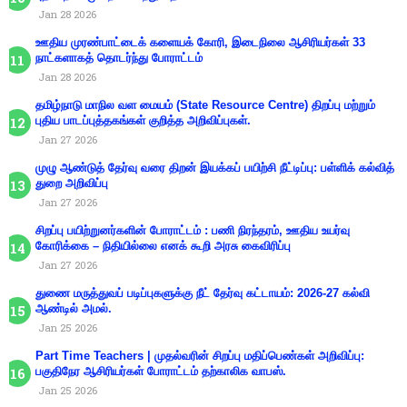
Jan 28 2026
ஊதிய முரண்பாட்டைக் களையக் கோரி, இடைநிலை ஆசிரியர்கள் 33
நாட்களாகத் தொடர்ந்து போராட்டம்
Jan 28 2026
தமிழ்நாடு மாநில வள மையம் (State Resource Centre) திறப்பு மற்றும்
புதிய பாடப்புத்தகங்கள் குறித்த அறிவிப்புகள்.
Jan 27 2026
முழு ஆண்டுத் தேர்வு வரை திறன் இயக்கப் பயிற்சி நீட்டிப்பு: பள்ளிக் கல்வித்
துறை அறிவிப்பு
Jan 27 2026
சிறப்பு பயிற்றுனர்களின் போராட்டம் : பணி நிரந்தரம், ஊதிய உயர்வு
கோரிக்கை – நிதியில்லை எனக் கூறி அரசு கைவிரிப்பு
Jan 27 2026
துணை மருத்துவப் படிப்புகளுக்கு நீட் தேர்வு கட்டாயம்: 2026-27 கல்வி
ஆண்டில் அமல்.
Jan 25 2026
Part Time Teachers | முதல்வரின் சிறப்பு மதிப்பெண்கள் அறிவிப்பு:
பகுதிநேர ஆசிரியர்கள் போராட்டம் தற்காலிக வாபஸ்.
Jan 25 2026