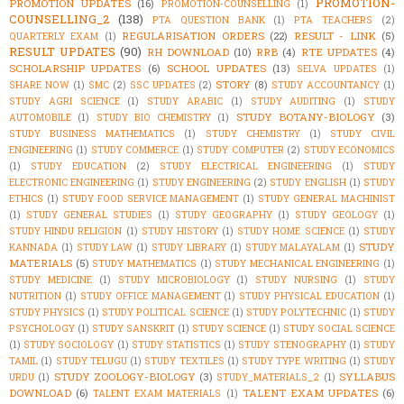
PROMOTION-
PROMOTION UPDATES
(16)
PROMOTION-COUNSELLING
(1)
COUNSELLING_2
(138)
PTA QUESTION BANK
(1)
PTA TEACHERS
(2)
REGULARISATION ORDERS
(22)
RESULT - LINK
(5)
QUARTERLY EXAM
(1)
RESULT UPDATES
(90)
RH DOWNLOAD
(10)
RRB
(4)
RTE UPDATES
(4)
SCHOLARSHIP UPDATES
(6)
SCHOOL UPDATES
(13)
SELVA UPDATES
(1)
STORY
(8)
SHARE NOW
(1)
SMC
(2)
SSC UPDATES
(2)
STUDY ACCOUNTANCY
(1)
STUDY AGRI SCIENCE
(1)
STUDY ARABIC
(1)
STUDY AUDITING
(1)
STUDY
STUDY BOTANY-BIOLOGY
(3)
AUTOMOBILE
(1)
STUDY BIO CHEMISTRY
(1)
STUDY BUSINESS MATHEMATICS
(1)
STUDY CHEMISTRY
(1)
STUDY CIVIL
ENGINEERING
(1)
STUDY COMMERCE
(1)
STUDY COMPUTER
(2)
STUDY ECONOMICS
(1)
STUDY EDUCATION
(2)
STUDY ELECTRICAL ENGINEERING
(1)
STUDY
ELECTRONIC ENGINEERING
(1)
STUDY ENGINEERING
(2)
STUDY ENGLISH
(1)
STUDY
ETHICS
(1)
STUDY FOOD SERVICE MANAGEMENT
(1)
STUDY GENERAL MACHINIST
(1)
STUDY GENERAL STUDIES
(1)
STUDY GEOGRAPHY
(1)
STUDY GEOLOGY
(1)
STUDY HINDU RELIGION
(1)
STUDY HISTORY
(1)
STUDY HOME SCIENCE
(1)
STUDY
STUDY
KANNADA
(1)
STUDY LAW
(1)
STUDY LIBRARY
(1)
STUDY MALAYALAM
(1)
MATERIALS
(5)
STUDY MATHEMATICS
(1)
STUDY MECHANICAL ENGINEERING
(1)
STUDY MEDICINE
(1)
STUDY MICROBIOLOGY
(1)
STUDY NURSING
(1)
STUDY
NUTRITION
(1)
STUDY OFFICE MANAGEMENT
(1)
STUDY PHYSICAL EDUCATION
(1)
STUDY PHYSICS
(1)
STUDY POLITICAL SCIENCE
(1)
STUDY POLYTECHNIC
(1)
STUDY
PSYCHOLOGY
(1)
STUDY SANSKRIT
(1)
STUDY SCIENCE
(1)
STUDY SOCIAL SCIENCE
(1)
STUDY SOCIOLOGY
(1)
STUDY STATISTICS
(1)
STUDY STENOGRAPHY
(1)
STUDY
TAMIL
(1)
STUDY TELUGU
(1)
STUDY TEXTILES
(1)
STUDY TYPE WRITING
(1)
STUDY
STUDY ZOOLOGY-BIOLOGY
(3)
SYLLABUS
URDU
(1)
STUDY_MATERIALS_2
(1)
DOWNLOAD
(6)
TALENT EXAM UPDATES
(6)
TALENT EXAM MATERIALS
(1)